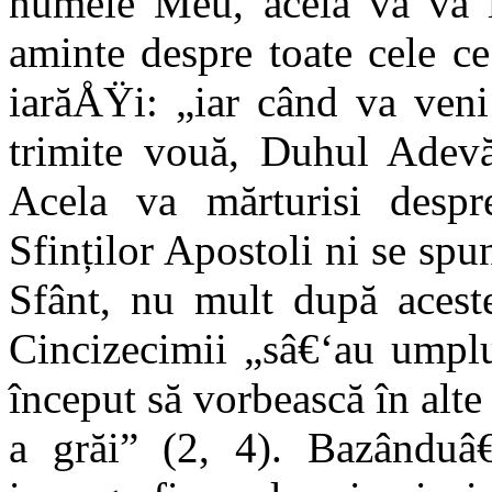
numele Meu, acela vă va 
aminte despre toate cele c
iarăÅŸi: „iar când va veni
trimite vouă, Duhul Adevăr
Acela va mărturisi despr
Sfinților Apostoli ni se sp
Sfânt, nu mult după aceste
Cincizecimii „sâ€‘au umpl
început să vorbească în alt
a grăi” (2, 4). Bazânduâ€‘