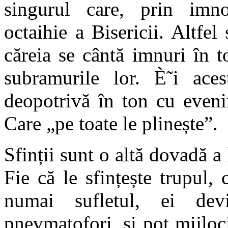
singurul care, prin imno
octaihie a Bisericii. Altfel
căreia se cântă imnuri în t
subramurile lor. È˜i aces
deopotrivă în ton cu eveni
Care „pe toate le plinește”.
Sfinții sunt o altă dovadă a
Fie că le sfințește trupul, 
numai sufletul, ei de
pnevmatofori, și pot mijloc