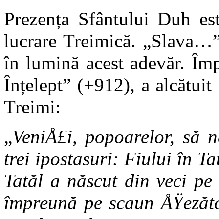
Prezența Sfântului Duh est
lucrare Treimică. „Slava…”
în lumină acest adevăr. Împ
Înțelept” (+912), a alcătuit
Treimi:
„
VeniÅ£i, popoarelor, să n
trei ipostasuri: Fiului în 
Tatăl a născut din veci pe
împreună pe scaun ÅŸezăto