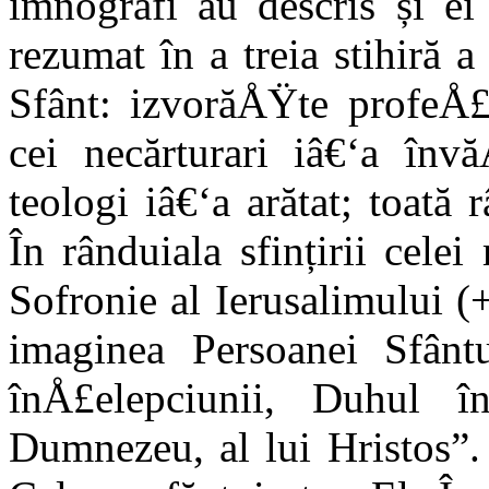
imnografi au descris și ei
rezumat în a treia stihiră 
Sfânt: izvorăÅŸte profeÅ£
cei necărturari iâ€‘a înv
teologi iâ€‘a arătat; toată 
În rânduiala sfințirii celei
Sofronie al Ierusalimului (
imaginea Persoanei Sfânt
înÅ£elepciunii, Duhul î
Dumnezeu, al lui Hristos”.