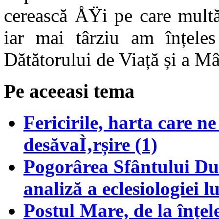
cerească ÅŸi pe care multă
iar mai târziu am înțeles
Dătătorului de Viață și a M
Pe aceeasi tema
Fericirile, harta care n
desăvaÌ‚rșire (1)
Pogorârea Sfântului Duh
analiză a eclesiologiei l
Postul Mare, de la înțele