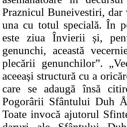
Praznicul Buneivestiri, da
una cu totul specială. În 
este ziua Învierii și, pe
genunchi, această vecerni
plecării genunchilor”. „Ve
aceeași structură cu a orică
care se adaugă însă citi
Pogorârii Sfântului Duh ÅŸ
Toate invocă ajutorul Sfint
daruri ale Sfântului Du