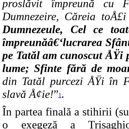
proslăvit împreună cu 
Dumnezeire, Căreia toÅ£i
Dumnezeule, Cel ce toat
împreunăâ€‘lucrarea Sfântu
pe Tatăl am cunoscut ÅŸi p
lume; Sfinte fără de moa
din Tatăl purcezi ÅŸi în F
slavă Å¢ie!
”
.
1
În partea finală a stihirii (s
o exegeză a Trisaghi