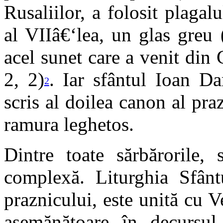
Rusaliilor, a folosit plagalu
al VIIâ€‘lea, un glas greu 
acel sunet care a venit din 
2, 2)
. Iar sfântul Ioan D
2
scris al doilea canon al pra
ramura leghetos.
Dintre toate sărbărorile,
complexă. Liturghia Sfân
praznicului, este unită cu 
asemănătoare în decursul