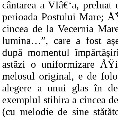
cântarea a VIâ€‘a, preluat 
perioada Postului Mare; ÅŸ
cincea de la Vecernia Mare
lumina…”, care a fost așez
după momentul împărtășiri
astăzi o uniformizare ÅŸi
melosul original, e de folo
alegere a unui glas în de
exemplul stihira a cincea d
(cu melodie de sine stătăt