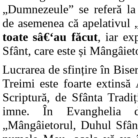
„Dumnezeule” se referă la T
de asemenea că apelativul „
toate sâ€‘au făcut
, iar ex
Sfânt, care este și Mângâietor
Lucrarea de sfințire în Biser
Treimi este foarte extinsă
Scriptură, de Sfânta Tradiț
imne. În Evanghelia 
„Mângâietorul, Duhul Sfânt