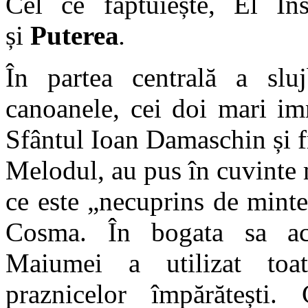
Cel ce făptuiește, El În
și
Puterea
.
În partea centrală a slu
canoanele, cei doi mari im
Sfântul Ioan Damaschin și f
Melodul, au pus în cuvinte m
ce este „necuprins de minte
Cosma. În bogata sa acti
Maiumei a utilizat toat
praznicelor împărătești