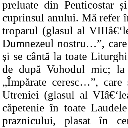
preluate din Penticostar ș
cuprinsul anului. Mă refer î
troparul (glasul al VIIIâ€‘
Dumnezeul nostru…”, care 
și se cântă la toate Liturgh
de după Vohodul mic; la u
„Împărate ceresc…”, care 
Utreniei (glasul al VIâ€‘l
căpetenie în toate Laudele 
praznicului, plasat în ce