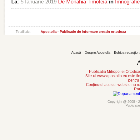
La:
5 Ianuarie 2019
De
Monahia Timoteia
in
Imnografie 
Te afli aici:
Apostolia - Publicatie de informare crestin ortodoxa
Acasă
Despre Apostolia
Echipa redacțion
Publicatia Mitropoliei Ortodo
Site-ul www.apostolia.eu este
pentru
Conținutul acestui website nu re
Rom
Copyright @ 2008 - 20
Publicati