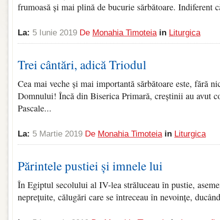
frumoasă și mai plină de bucurie sărbătoare. Indiferent că
La:
5 Iunie 2019
De
Monahia Timoteia
in
Liturgica
Trei cântări, adică Triodul
Cea mai veche și mai importantă sărbătoare este, fără nic
Domnului! Încă din Biserica Primară, creștinii au avut co
Pascale...
La:
5 Martie 2019
De
Monahia Timoteia
in
Liturgica
Părintele pustiei și imnele lui
În Egiptul secolului al IV-lea străluceau în pustie, asem
neprețuite, călugări care se întreceau în nevoințe, ducând