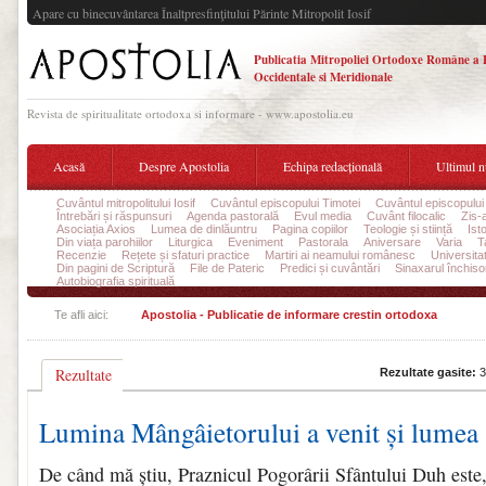
Apare cu binecuvântarea Înaltpresfinţitului Părinte Mitropolit Iosif
Publicatia Mitropoliei Ortodoxe Române a 
Occidentale si Meridionale
Revista de spiritualitate ortodoxa si informare - www.apostolia.eu
Acasă
Despre Apostolia
Echipa redacțională
Ultimul 
Cuvântul mitropolitului Iosif
Cuvântul episcopului Timotei
Cuvântul episcopului
Întrebări și răspunsuri
Agenda pastorală
Evul media
Cuvânt filocalic
Zis-
Asociația Axios
Lumea de dinlăuntru
Pagina copiilor
Teologie și stiință
Ist
Din viața parohiilor
Liturgica
Eveniment
Pastorala
Aniversare
Varia
T
Recenzie
Rețete și sfaturi practice
Martiri ai neamului românesc
Universita
Din pagini de Scriptură
File de Pateric
Predici și cuvântări
Sinaxarul închisor
Autobiografia spirituală
Te afli aici:
Apostolia - Publicatie de informare crestin ortodoxa
Rezultate
Rezultate gasite:
3
Lumina Mângâietorului a venit și lumea 
De când mă știu, Praznicul Pogorârii Sfântului Duh este