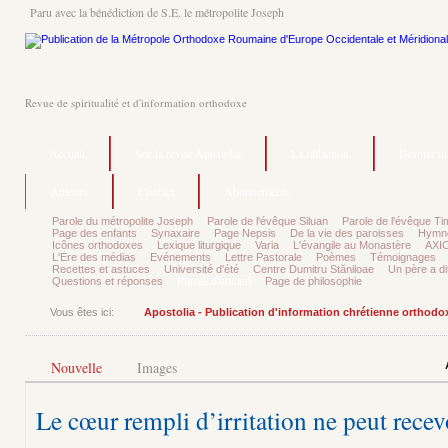
Paru avec la bénédiction de S.E. le métropolite Joseph
Revue de spiritualité et d'information orthodoxe
Accueil
Sur la revue Apostolia
La rédaction
Dernier n
Auteurs
Contact
Abonnements
Parole du métropolite Joseph
Parole de l'évêque Siluan
Parole de l'évêque Ti
Page des enfants
Synaxaire
Page Nepsis
De la vie des paroisses
Hymnog
Icônes orthodoxes
Lexique liturgique
Varia
L'évangile au Monastère
AXIO
L'Ere des médias
Evénements
Lettre Pastorale
Poèmes
Témoignages
Recettes et astuces
Université d'été
Centre Dumitru Stăniloae
Un père a dit
Questions et réponses
Parole d'ancien
Page de philosophie
Vous êtes ici:
Apostolia - Publication d'information chrétienne orthodo
Nouvelle
Images
Le cœur rempli d’irritation ne peut recevo