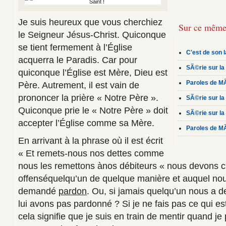
Je suis heureux que vous cherchiez
Sur ce même
le Seigneur Jésus-Christ. Quiconque
se tient fermement à l’Église
C'est de son 
acquerra le Paradis. Car pour
SÃ©rie sur la
quiconque l’Église est Mère, Dieu est
Paroles de MÃ
Père. Autrement, il est vain de
prononcer la prière « Notre Père ».
SÃ©rie sur la
Quiconque prie le « Notre Père » doit
SÃ©rie sur la
accepter l’Église comme sa Mère.
Paroles de MÃ
En arrivant à la phrase où il est écrit
« Et remets-nous nos dettes comme
nous les remettons ànos débiteurs
»
nous devons c
offenséquelqu
’
un de quelque manière et auquel no
demandé
pardon
. Ou, si jamais quelqu’un nous a
lui avons pas pardonné ? Si je ne fais pas ce qui est
cela signifie que je suis en train de mentir quand je 