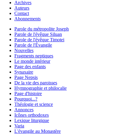
Archives
Auteurs
Contact
Abonnements
Parole du métropolite Joseph
Parole de l'évêque Siluan
Parole de l'évêque Timotei
Parole de l'Évangile
Nouvelles
Fragments neptiques
Le monde intérieur
Page des enfants
Synaxaire
Page Nepsis
De la vie des paroisses
Hymnographie et philocalie
Page d'histoire
Pourquoi...?
Théologie et science
Annonces
Icônes orthodoxes
Lexique liturgique
Varia
L'évangile au Monastère