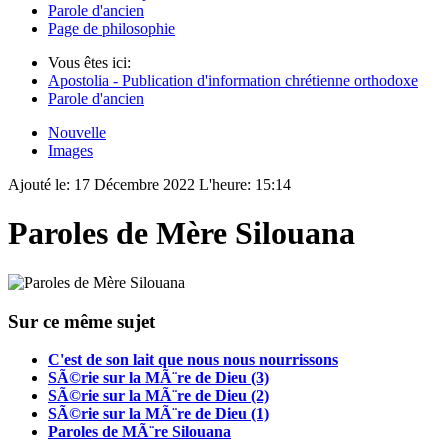
Parole d'ancien
Page de philosophie
Vous êtes ici:
Apostolia - Publication d'information chrétienne orthodoxe
Parole d'ancien
Nouvelle
Images
Ajouté le:
17 Décembre 2022
L'heure:
15:14
Paroles de Mère Silouana
Sur ce même sujet
C'est de son lait que nous nous nourrissons
SÃ©rie sur la MÃ¨re de Dieu (3)
SÃ©rie sur la MÃ¨re de Dieu (2)
SÃ©rie sur la MÃ¨re de Dieu (1)
Paroles de MÃ¨re Silouana