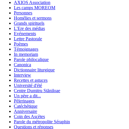
AXIOS Association
Les camps MOREOM
Personnes
Homélies et sermons
Grands spirituels
L'Ere des médias
Evénements
Lettre Pastorale
Poèmes
Témoignages
In memoriam
Parole philocalique
Canonica
Dictionnaire liturgique
Interview
Recettes et astuces
Université d'été
Centre Dumitru Stăniloae
Un père a dit...
Pèlerinages
Catéchétique
Anniversaire
Coin des Ascètes
Parole du métropolite Séraphin
Questions et réponses