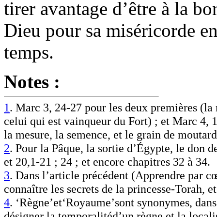
tirer avantage d’être à la 
Dieu pour sa miséricorde env
temps.
Notes :
1
. Marc 3, 24-27 pour les deux premières (la 
celui qui est vainqueur du Fort) ; et Marc 4, 
la mesure, la semence, et le grain de moutard
2
. Pour la Pâque, la sortie d’Égypte, le don d
et 20,1-21 ; 24
;
et encore chapitres 32 à 34.
3
. Dans l’article précédent (Apprendre par cœ
connaître les secrets de la princesse-Torah, 
4
.
‘
Règne
’
et
‘
Royaume
’
sont synonymes, dans
désigner la temporalitéd
’
un règne et la locali