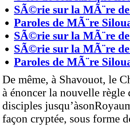
SÃ©rie sur la MÃ¨re de
Paroles de MÃ¨re Silou
SÃ©rie sur la MÃ¨re de
SÃ©rie sur la MÃ¨re de
Paroles de MÃ¨re Silou
De même, à Shavouot, le 
à énoncer la nouvelle règle 
disciples jusqu’àsonRoyaume.
façon cryptée, sous forme d