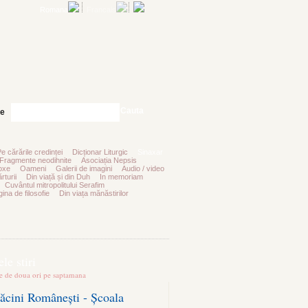
Romana
Francais
Cauta
te
Pe cărările credinței
Dicționar Liturgic
Sinaxar
Fragmente neodihnite
Asociația Nepsis
oxe
Oameni
Galerii de imagini
Audio / video
rturii
Din viață și din Duh
In memoriam
Cuvântul mitropolitului Serafim
ina de filosofie
Din viața mănăstirilor
le stiri
te de doua ori pe saptamana
ăcini Românești - Școala