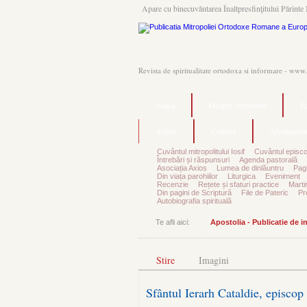
Apare cu binecuvântarea Înaltpresfinţitului Părinte 
Revista de spiritualitate ortodoxa si informare - www
Acasă
Despre Apostolia
Ec
Autori
Contact
Abonament
Cuvântul mitropolitului Iosif
Cuvântul episco
Întrebări și răspunsuri
Agenda pastorală
Asociația Axios
Lumea de dinlăuntru
Pagi
Din viața parohiilor
Liturgica
Eveniment
Recenzie
Rețete și sfaturi practice
Marti
Din pagini de Scriptură
File de Pateric
Pr
Autobiografia spirituală
Te afli aici:
Apostolia - Publicatie de 
Stire
Imagini
Sfântul Ierarh Cataldie, episco