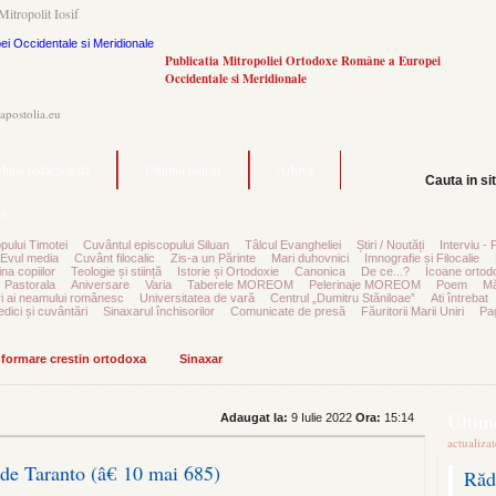
Mitropolit Iosif
Publicatia Mitropoliei Ortodoxe Române a Europei
Occidentale si Meridionale
.apostolia.eu
hipa redacțională
Ultimul număr
Arhiva
Cauta in si
e
pului Timotei
Cuvântul episcopului Siluan
Tâlcul Evangheliei
Știri / Noutăți
Interviu - 
Evul media
Cuvânt filocalic
Zis-a un Părinte
Mari duhovnici
Imnografie și Filocalie
na copiilor
Teologie și stiință
Istorie și Ortodoxie
Canonica
De ce...?
Icoane ortod
Pastorala
Aniversare
Varia
Taberele MOREOM
Pelerinaje MOREOM
Poem
Mă
ri ai neamului românesc
Universitatea de vară
Centrul „Dumitru Stăniloae”
Ati întrebat
edici și cuvântări
Sinaxarul închisorilor
Comunicate de presă
Făuritorii Marii Uniri
Pag
informare crestin ortodoxa
Sinaxar
Ultime
Adaugat la:
9 Iulie 2022
Ora:
15:14
actualiza
p de Taranto (â€ 10 mai 685)
Răd