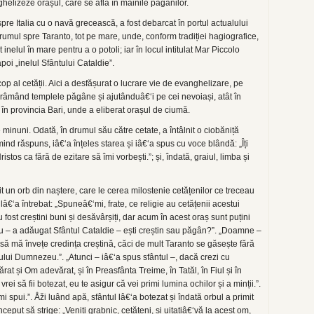
ghelizeze orașul, care se afla în mâinile păgânilor.
spre Italia cu o navă grecească, a fost debarcat în portul actualului
umul spre Taranto, tot pe mare, unde, conform tradiției hagiografice,
 inelul în mare pentru a o potoli; iar în locul intitulat Mar Piccolo
poi „inelul Sfântului Cataldie”.
op al cetății. Aici a desfășurat o lucrare vie de evanghelizare, pe
râmând templele păgâne și ajutânduâ€‘i pe cei nevoiași, atât în
, în provincia Bari, unde a eliberat orașul de ciumă.
e minuni. Odată, în drumul său către cetate, a întâlnit o ciobăniță
ind răspuns, iâ€‘a înțeles starea și iâ€‘a spus cu voce blândă: „Îți
os ca fără de ezitare să îmi vorbești.”; și, îndată, graiul, limba și
it un orb din naștere, care le cerea milostenie cetățenilor ce treceau
 lâ€‘a întrebat: „Spuneâ€‘mi, frate, ce religie au cetățenii acestui
 fost creștini buni și desăvârșiți, dar acum în acest oraș sunt puțini
 tu – a adăugat Sfântul Cataldie – ești creștin sau păgân?”. „Doamne –
ă mă învețe credința creștină, căci de mult Taranto se găsește fără
ului Dumnezeu.”. „Atunci – iâ€‘a spus sfântul –, dacă crezi cu
at și Om adevărat, și în Preasfânta Treime, în Tatăl, în Fiul și în
rei să fii botezat, eu te asigur că vei primi lumina ochilor și a minții.”.
spui.”. Åži luând apă, sfântul lâ€‘a botezat și îndată orbul a primit
 început să strige: „Veniți grabnic, cetățeni, și uitațiâ€‘vă la acest om,