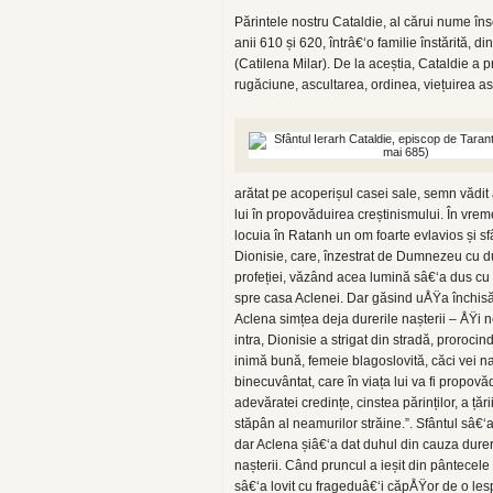
Părintele nostru Cataldie, al cărui nume îns
anii 610 și 620, întrâ€‘o familie înstărită, 
(Catilena Milar). De la aceștia, Cataldie a 
rugăciune, ascultarea, ordinea, viețuirea asce
arătat pe acoperișul casei sale, semn vădit 
lui în propovăduirea creștinismului. În vre
locuia în Ratanh un om foarte evlavios și sf
Dionisie, care, înzestrat de Dumnezeu cu d
profeției, văzând acea lumină sâ€‘a dus cu 
spre casa Aclenei. Dar găsind uÅŸa închisă
Aclena simțea deja durerile nașterii – ÅŸi
intra, Dionisie a strigat din stradă, prorocind
inimă bună, femeie blagoslovită, căci vei na
binecuvântat, care în viața lui va fi propovă
adevăratei credințe, cinstea părinților, a țării
stăpân al neamurilor străine.”. Sfântul sâ€‘
dar Aclena șiâ€‘a dat duhul din cauza durer
nașterii. Când pruncul a ieșit din pântecel
sâ€‘a lovit cu frageduâ€‘i căpÅŸor de o le