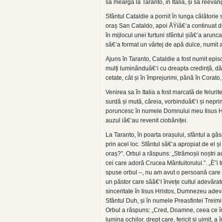
să meargă la Taranto, în Italia, și să reevan
Sfântul Cataldie a pornit în lunga călătorie 
oraș San Cataldo, apoi ÅŸiâ€‘a continuat dr
în mijlocul unei furtuni sfântul șiâ€‘a aruncat
sâ€‘a format un vârtej de apă dulce, numit a
Ajuns în Taranto, Cataldie a fost numit episc
mulți luminânduâ€‘i cu dreapta credință, dă
cetate, cât și în împrejurimi, până în Corato
Venirea sa în Italia a fost marcată de felurit
surdă și mută, căreia, vorbinduâ€‘i și neprim
poruncesc în numele Domnului meu Iisus Hrist
auzul iâ€‘au revenit ciobăniței.
La Taranto, în poarta orașului, sfântul a găs
prin acel loc. Sfântul sâ€‘a apropiat de el și
oraș?”. Orbul a răspuns: „Strămoșii noștri au
cei care adoră Crucea Mântuitorului.”. „È˜i
spuse orbul –, nu am avut o persoană care s
un păstor care săâ€‘l învețe cultul adevărat
sinceritate în Iisus Hristos, Dumnezeu adevăr
Sfântul Duh, și în numele Preasfintei Treimi v
Orbul a răspuns: „Cred, Doamne, ceea ce îmi 
lumina ochilor, drept care, fericit și uimit, a