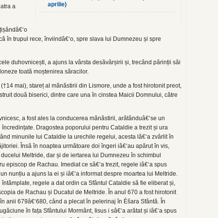
aprilie)
atra a
ățișândâ€‘o
că în trupul rece, înviindâ€‘o, spre slava lui Dumnezeu și spre
e duhovnicești, a ajuns la vârsta desăvârșirii și, trecând părinții săi
doneze toată moștenirea săracilor.
†14 mai), stareț al mănăstirii din Lismore, unde a fost hirotonit preot,
struit două biserici, dintre care una în cinstea Maicii Domnului, către
vnicesc, a fost ales la conducerea mănăstirii, arătânduâ€‘se un
e încredințate. Dragostea poporului pentru Cataldie a trezit și ura
ând minunile lui Cataldie la urechile regelui, acesta lâ€‘a zvârlit în
itoriei. Însă în noaptea următoare doi îngeri iâ€‘au apărut în vis,
 ducelui Meltride, dar și de iertarea lui Dumnezeu în schimbul
 întru episcop de Rachau. Imediat ce sâ€‘a trezit, regele iâ€‘a spus
un nunțiu a ajuns la ei și iâ€‘a informat despre moartea lui Meltride.
 întâmplate, regele a dat ordin ca Sfântul Cataldie să fie eliberat și,
iscopia de Rachau și Ducatul de Meltride. În anul 670 a fost hirotonit
n anii 679â€‘680, când a plecat în pelerinaj în Èšara Sfântă. În
 rugăciune în fața Sfântului Mormânt, Iisus i sâ€‘a arătat și iâ€‘a spus