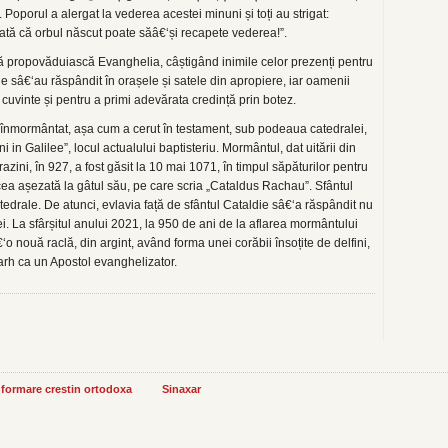
oporul a alergat la vederea acestei minuni și toți au strigat:
tă că orbul născut poate săâ€‘și recapete vederea!”.
ă propovăduiască Evanghelia, câștigând inimile celor prezenți pentru
ale sâ€‘au răspândit în orașele și satele din apropiere, iar oamenii
 cuvinte și pentru a primi adevărata credință prin botez.
st înmormântat, așa cum a cerut în testament, sub podeaua catedralei,
 in Galilee”, locul actualului baptisteriu. Mormântul, dat uitării din
azini, în 927, a fost găsit la 10 mai 1071, în timpul săpăturilor pentru
ea așezată la gâtul său, pe care scria „Cataldus Rachau”. Sfântul
atedrale. De atunci, evlavia față de sfântul Cataldie sâ€‘a răspândit nu
liei. La sfârșitul anului 2021, la 950 de ani de la aflarea mormântului
‘o nouă raclă, din argint, având forma unei corăbii însoțite de delfini,
arh ca un Apostol evanghelizator.
informare crestin ortodoxa
Sinaxar