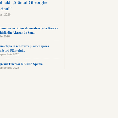
ohială „Sfântul Gheorghe
erinul”
ust 2026
inuarea lucrărilor de construcție la Biserica
hială din Alcazar de San...
lie 2026
uă etapă în renovarea și amenajarea
ăstirii Sfântului...
eptembrie 2025
resul Tinerilor NEPSIS Spania
eptembrie 2025