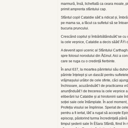
marmură, însă, lichefiată ca ceara moale, pi
primit amprenta sfântului cap.
Sfântul copil Cataldie sâ€‘a ridicat și, îmbr
pe mama sa, a făcut ca sufletul să se întoar
bucuria pruncului.
Crescând copilul și îmbărbătânduâ€‘se cu cel
la cele veșnice, Cataldie a decis săâ€‘ÅŸi 
A devenit apoi ucenic al Sfântului Carthagh (
spre folosul norodului din Å£inut. Aici a con
care se ruga cu o credință fierbinte.
În anul 637, la moartea părintelui său duho
părinte înțelept și un dascăl pentru sufletel
vrăjmașului urâtor de cele sfinte, căci ajung
închisoare, acuzânduâ€‘l de practicarea vrăj
anunțînduâ€‘l de trecerea la cele veșnice a
eliberării lui Cataldie și al hirotonirii sale
soției sale cele întâmplate. În acel moment, 
Profeția visului se împlinise. Speriat de cele
pentru a fi iertat, lâ€‘a rugat să accepte Ep
episcop, păstorind turma încredințată până î
timpul șederii sale în Èšara Sfântă, fiind în