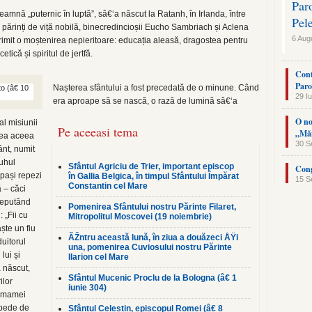
Par
eamnă „puternic în luptă”, sâ€‘a născut la Ratanh, în Irlanda, între
Pel
din părinți de viță nobilă, binecredincioșii Eucho Sambriach și Aclena
6 Aug
primit o moștenirea nepieritoare: educația aleasă, dragostea pentru
tică și spiritul de jertfă.
Cont
Paro
Nașterea sfântului a fost precedată de o minune. Când
29 Iu
era aproape să se nască, o rază de lumină sâ€‘a
O no
al misiunii
Pe aceeasi tema
„Măn
mea aceea
30 S
ânt, numit
uhul
Sfântul Agriciu de Trier, important episcop
Cong
pași repezi
în Gallia Belgica, în timpul Sfântului Împărat
15 S
Constantin cel Mare
 – căci
 neputând
Pomenirea Sfântului nostru Părinte Filaret,
: „Fii cu
Mitropolitul Moscovei (19 noiembrie)
ște un fiu
ÃŽntru această lună, în ziua a douăzeci ÅŸi
duitorul
una, pomenirea Cuviosului nostru Părinte
 lui și
Ilarion cel Mare
a născut,
Sfântul Mucenic Proclu de la Bologna (â€ 1
ilor
iunie 304)
e mamei
spede de
Sfântul Celestin, episcopul Romei (â€ 8