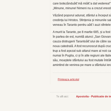
care botezânduâ€‘mă miâ€‘a dat vederea!”. P
„Minune, minune! Nimeni nu a crezut vreoda
Văzând poporul adunat, sfântul a început s
credința lui Hristos. Sfințenia și minunile s
veneau în Taranto pentru aâ€‘i auzi sfintele
A murit la Taranto, pe 8 martie 685, și a fo
în partea de est, numită atunci „San Giovanni
cauza distrugerii Tarantoâ€‘ului de către sar
noua catedrală. A fost recunoscut după cruc
trup a fost așezat sub altarul mare al noii c
numai în Puglia, ci și în alte regiuni ale Ita
său, moaștele sfântului au fost mutate întrâ€
amintind de venirea pe mare a sfântului ier
Printeaza articolul
Te afli aici:
Apostolia - Publicatie de 