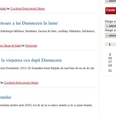
taliei
in
Cuvântul Episcopului Siluan
Cauta
tuitoare a lui Dumnezeu în lume
Alege e
Alege a
îndelungă-răbdarea, bunătatea, facerea de bine, credința, blândețea, înfrânarea,
L
p Siluan Al Italiei
in
Pastorala
3
10
 la viețuirea cea după Dumnezeu
17
24
vierii Domnului, 2021) În freamătul lumii hărțuite de mai bine de un an de zile
31
in
Cuvântul Episcopului Siluan
mnului
mnului pentru anul 2020) An de an ni se aduce aminte și ni se pune înainte,