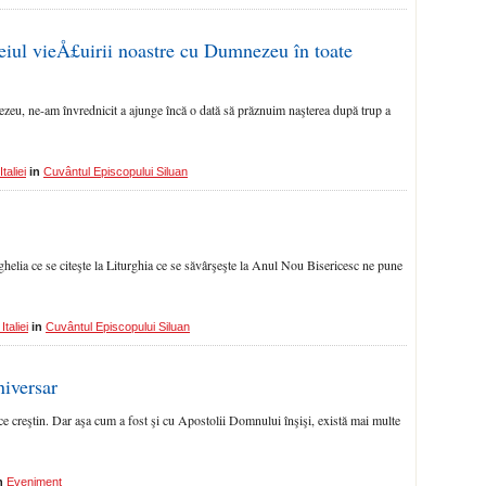
eiul vieÅ£uirii noastre cu Dumnezeu în toate
zeu, ne-am învred­nicit a ajunge încă o dată să prăznuim naşterea după trup a
taliei
in
Cuvântul Episcopului Siluan
ghelia ce se citeşte la Liturghia ce se săvârşeşte la Anul Nou Bisericesc ne pune
taliei
in
Cuvântul Episcopului Siluan
niversar
­ce creştin. Dar aşa cum a fost şi cu Apostolii Domnului înşişi, există mai multe
n
Eveniment