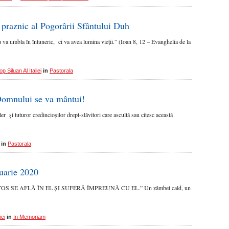
 praznic al Pogorârii Sfântului Duh
va umbla în întuneric, ci va avea lumina vieții.” (Ioan 8, 12 – Evanghelia de la
p Siluan Al Italiei
in
Pastorala
Domnului se va mântui!
și tuturor credincioșilor drept-slăvitori care ascultă sau citesc această
in
Pastorala
uarie 2020
 SE AFLĂ ÎN EL ȘI SUFERĂ ÎMPREUNĂ CU EL.” Un zâmbet cald, un
iei
in
In Memoriam