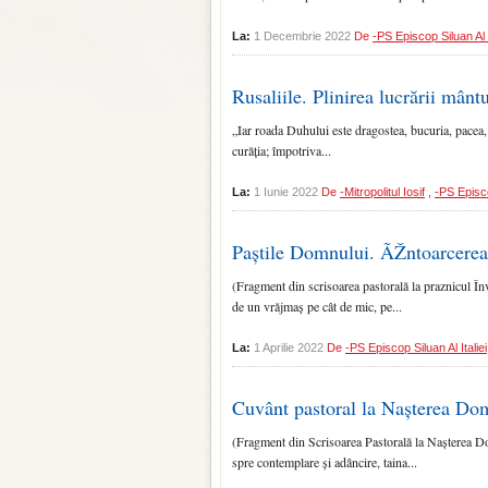
La:
1 Decembrie 2022
De
-PS Episcop Siluan Al I
Rusaliile. Plinirea lucrării mân
„Iar roada Duhului este dragostea, bucuria, pacea, 
curăția; împotriva...
La:
1 Iunie 2022
De
-Mitropolitul Iosif
,
-PS Episco
Paștile Domnului. ÃŽntoarcerea
(Fragment din scrisoarea pastorală la praznicul În
de un vrăjmaș pe cât de mic, pe...
La:
1 Aprilie 2022
De
-PS Episcop Siluan Al Italiei
Cuvânt pastoral la Nașterea Do
(Fragment din Scrisoarea Pastorală la Nașterea Do
spre contemplare și adâncire, taina...