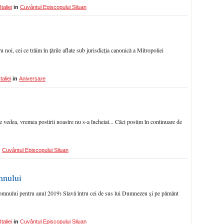
taliei
in
Cuvântul Episcopului Siluan
 noi, cei ce trăim în țările aflate sub jurisdicția canonică a Mitropoliei
aliei
in
Aniversare
e vedea, vremea postirii noastre nu s‑a încheiat... Căci postim în continuare de
n
Cuvântul Episcopului Siluan
mnului
omnului pentru anul 2019) Slavă întru cei de sus lui Dumnezeu și pe pământ
taliei
in
Cuvântul Episcopului Siluan