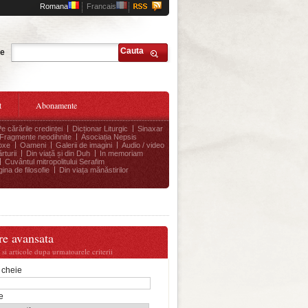
Romana
Francais
Cauta
te
t
Abonamente
Pe cărările credinței
Dicționar Liturgic
Sinaxar
Fragmente neodihnite
Asociația Nepsis
oxe
Oameni
Galerii de imagini
Audio / video
rturii
Din viață și din Duh
In memoriam
Cuvântul mitropolitului Serafim
ina de filosofie
Din viața mănăstirilor
re avansata
i si articole dupa urmatoarele criterii
 cheie
e