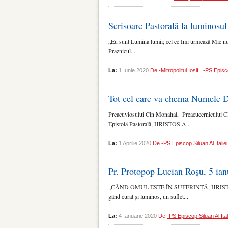
Scrisoare Pastorală la luminosul
„Eu sunt Lumina lumii; cel ce Îmi urmează Mie nu 
Praznicul...
La:
1 Iunie 2020
De
-Mitropolitul Iosif
,
-PS Episco
Tot cel care va chema Numele 
Preacuviosului Cin Monahal, Preacucernicului Cler 
Epistolă Pastorală, HRISTOS A...
La:
1 Aprilie 2020
De
-PS Episcop Siluan Al Italiei
Pr. Protopop Lucian Roșu, 5 ian
„CÂND OMUL ESTE ÎN SUFERINȚĂ, HRISTOS
gând curat și luminos, un suflet...
La:
4 Ianuarie 2020
De
-PS Episcop Siluan Al Ital