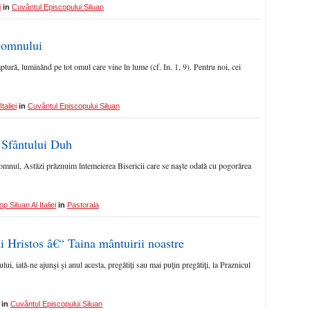
i
in
Cuvântul Episcopului Siluan
Domnului
ăptură, luminând pe tot omul care vine în lume (cf. In. 1, 9). Pentru noi, cei
taliei
in
Cuvântul Episcopului Siluan
a Sfântului Duh
 Domnul, Astăzi prăznuim întemeierea Bisericii care se naşte odată cu pogorârea
p Siluan Al Italiei
in
Pastorala
i Hristos â€“ Taina mântuirii noastre
­lui, iată-ne ajunşi şi anul acesta, pregătiţi sau mai puţin pregătiţi, la Praznicul
in
Cuvântul Episcopului Siluan