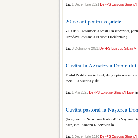
La:
1 Decembrie 2021
De
-PS Episcop Siluan Al I
20 de ani pentru veșnicie
Ziua de 21 octombrie a acestui an reprezintă, pentru
Ortodoxe Române a Europei Occidentale și...
La:
3 Octombrie 2021
De
-PS Episcop Siluan Al It
Cuvânt la ÃŽnvierea Domnului
Postul Paștilor s‑a încheiat, dar, după cum se poat
mersul la biserică și de...
La:
1 Mai 2021
De
-PS Episcop Siluan Al Italiei
i
Cuvânt pastoral la Nașterea Do
(Fragment din Scrisoarea Pastorală la Nașterea D
pace, întru oamenii buneivoiri! În...
La:
1 Decembrie 2020
De
-PS Episcop Siluan Al I