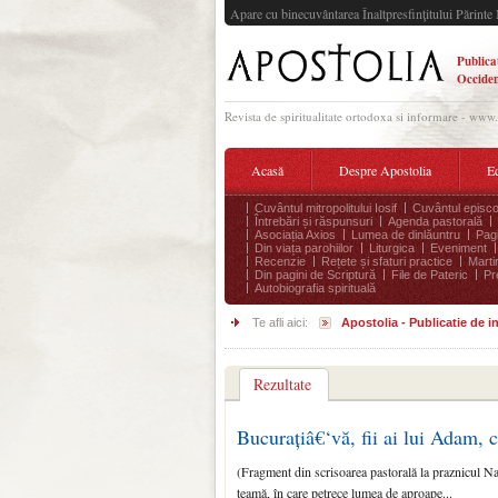
Apare cu binecuvântarea Înaltpresfinţitului Părinte 
Publica
Occiden
Revista de spiritualitate ortodoxa si informare - www
Acasă
Despre Apostolia
Ec
Cuvântul mitropolitului Iosif
Cuvântul episco
Întrebări și răspunsuri
Agenda pastorală
Asociația Axios
Lumea de dinlăuntru
Pagi
Din viața parohiilor
Liturgica
Eveniment
Recenzie
Rețete și sfaturi practice
Marti
Din pagini de Scriptură
File de Pateric
Pr
Autobiografia spirituală
Te afli aici:
Apostolia - Publicatie de 
Rezultate
Bucurațiâ€‘vă, fii ai lui Adam, 
(Fragment din scrisoarea pastorală la praznicul Na
teamă, în care petrece lumea de aproape...