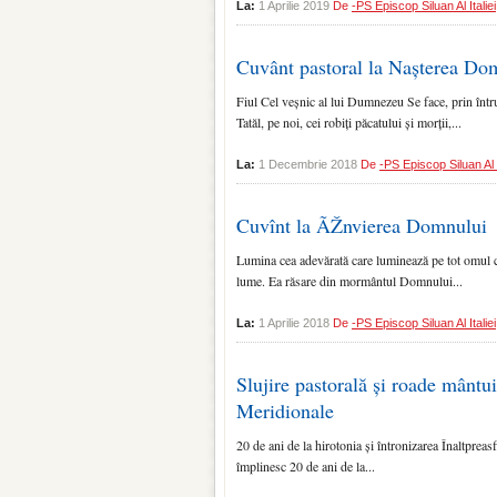
La:
1 Aprilie 2019
De
-PS Episcop Siluan Al Italiei
Cuvânt pastoral la Nașterea Do
Fiul Cel veșnic al lui Dumnezeu Se face, prin întru
Tatăl, pe noi, cei robiți păcatului și morții,...
La:
1 Decembrie 2018
De
-PS Episcop Siluan Al I
Cuvînt la ÃŽnvierea Domnului
Lumina cea adevărată care luminează pe tot omul car
lume. Ea răsare din mormântul Domnului...
La:
1 Aprilie 2018
De
-PS Episcop Siluan Al Italiei
Slujire pastorală și roade mântu
Meridionale
20 de ani de la hirotonia și întronizarea Înaltpreas
împlinesc 20 de ani de la...