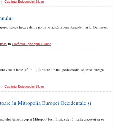
in
Cuvântul Episcopului Siluan
mnului
pare, fratecu fiecare dintre noi și ne ridică la demnitatea de fiiai lui Dumnezeu
taliei
in
Cuvântul Episcopului Siluan
e vine în lume (cf. In. 1, 9) răsare din nou peste creștini și peste întreaga
in
Cuvântul Episcopului Siluan
itoare în Mitropolia Europei Occidentale și
finţitului Arhiepiscop și Mitropolit Iosif În ziua de 15 martie a acestui an se