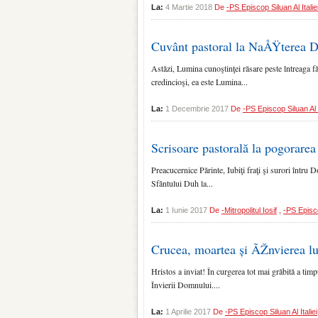
La:
4 Martie 2018
De
-PS Episcop Siluan Al Italie
Cuvânt pastoral la NaÅŸterea 
Astăzi, Lumina cunoştinţei ră­sare peste întreaga f
credincioşi, ea este Lumi­na...
La:
1 Decembrie 2017
De
-PS Episcop Siluan Al I
Scrisoare pastorală la pogorare
Preacucernice Părinte, Iubiţi fraţi şi surori întru
Sfântului Duh la...
La:
1 Iunie 2017
De
-Mitropolitul Iosif
,
-PS Episco
Crucea, moartea și ÃŽnvierea lu
Hristos a inviat! În curgerea tot mai grăbită a timpu
Învierii Domnului....
La:
1 Aprilie 2017
De
-PS Episcop Siluan Al Italiei