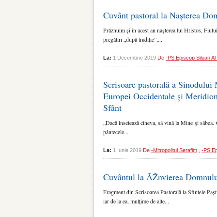
Cuvânt pastoral la Nașterea Do
Prăznuim și în acest an nașterea lui Hristos, Fiul
pregătiri „după tradiție”,...
La:
1 Decembrie 2019
De
-PS Episcop Siluan Al I
Scrisoare pastorală a Sinodului
Europei Occidentale și Meridion
Sfânt
„Dacă însetează cineva, să vină la Mine şi săbea. 
pântecele...
La:
1 Iunie 2019
De
-Mitropolitul Serafim
,
-PS Epi
Cuvântul la ÃŽnvierea Domnulu
Fragment din Scrisoarea Pastorală la Sfintele Paști
iar de la ea, mulțime de alte...