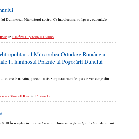
mnului
ui lui Dumnezeu, Mântuitorul nostru. Ca întotdeauna, nu lipsesc cuvenitele
taliei
in
Cuvântul Episcopului Siluan
 Mitropolitan al Mitropoliei Ortodoxe Române a
ale la luminosul Praznic al Pogorârii Duhului
Cel ce crede în Mine, precum a zis Scriptura: râuri de apă vie vor curge din
scop Siluan Al Italiei
in
Pastorala
i
 2018 În noaptea întunecoasă a acestei lumi se ivește iarăși o licărire de lumină,