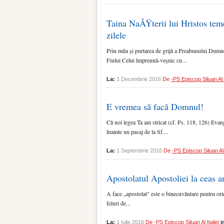
Taina NaÅŸterii lui Hristos tem
zilele
Prin mila şi purtarea de grijă a Preabunului Dumne
Fiului Celui împreună-veşnic cu...
La:
1 Decembrie 2016
De
-PS Episcop Siluan Al I
E vremea să facă Domnul!
Că noi legea Ta am stricat (cf. Ps. 118, 126) Evan
înainte un pasaj de la Sf....
La:
1 Septembrie 2016
De
-PS Episcop Siluan Al I
Apostolatul Apostoliei la ceas a
A face „apostolat" este o bi­necuvântare pentru ori
feluri de...
La:
1 Iulie 2016
De
-PS Episcop Siluan Al Italiei
i