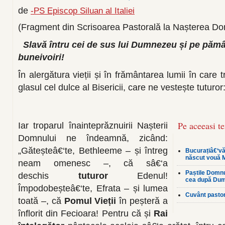
de
-PS Episcop Siluan al Italiei
(Fragment din Scrisoarea Pastorală la Nașterea Do
Slavă întru cei de sus lui Dumnezeu și pe pămâ
buneivoiri!
În alergătura vieții și în frământarea lumii în care
glasul cel dulce al Bisericii, care ne vestește tuturor
Pe aceeasi t
Iar troparul înainteprăznuirii Nașterii
Domnului ne îndeamnă, zicând:
„Găteșteâ€‘te, Bethleeme – și întreg
Bucurațiâ€‘vă,
născut vouă M
neam omenesc –, că sâ€‘a
Paștile Domnu
deschis
tuturor
Edenul!
cea după Du
Împodobeșteâ€‘te, Efrata – și lumea
Cuvânt pastor
toată –, că
Pomul Vieții
în peșteră a
înflorit din Fecioara! Pentru că și
Rai