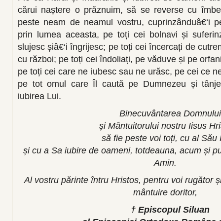
cărui naștere o prăznuim, să se reverse cu îmbel
peste neam de neamul vostru, cuprinzânduâ€‘i pe to
prin lumea aceasta, pe toți cei bolnavi și suferinz
slujesc șiâ€‘i îngrijesc; pe toți cei încercați de cut
cu război; pe toți cei îndoliați, pe văduve și pe orfani
pe toți cei care ne iubesc sau ne urăsc, pe cei ce n
pe tot omul care Îl caută pe Dumnezeu și tânjeș
iubirea Lui.
Binecuvântarea Domnului
și Mântuitorului nostru Iisus Hr
să fie peste voi toți, cu al Său
și cu a Sa iubire de oameni, totdeauna, acum și puru
Amin.
Al vostru părinte întru Hristos, pentru voi rugător ș
mântuire doritor,
† Episcopul Siluan