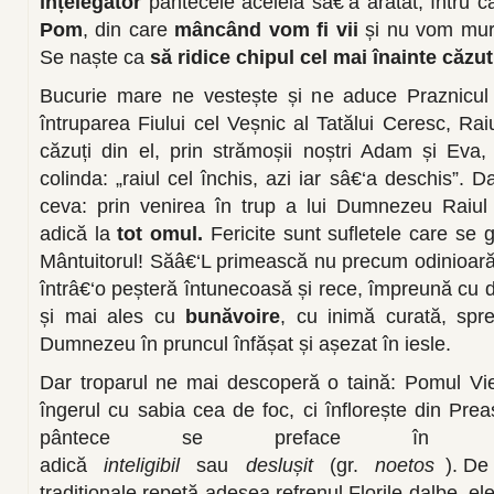
înțelegător
pântecele aceleia sâ€‘a arătat, întru 
Pom
, din care
mâncând vom fi vii
și nu vom mur
Se naște ca
să ridice chipul cel mai înainte căzut
Bucurie mare ne vestește și ne aduce Praznicul 
întruparea Fiului cel Veșnic al Tatălui Ceresc, Rai
căzuți din el, prin strămoșii noștri Adam și Ev
colinda: „raiul cel închis, azi iar sâ€‘a deschis”. 
ceva: prin venirea în trup a lui Dumnezeu Raiu
adică la
tot omul.
Fericite sunt sufletele care se 
Mântuitorul! Săâ€‘L primească nu precum odinioară
întrâ€‘o peșteră întunecoasă și rece, împreună cu d
și mai ales cu
bunăvoire
, cu inimă curată, sp
Dumnezeu în pruncul înfășat și așezat în iesle.
Dar troparul ne mai descoperă o taină: Pomul Vie
îngerul cu sabia cea de foc, ci înflorește din Prea
pântece se preface î
adică
inteligibil
sau
deslușit
(gr.
noetos
). De
tradiționale repetă adesea refrenul
Florile dalbe
, el