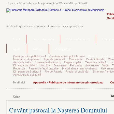
Apare cu binecuvântarea Înaltpresfinţitului Părinte Mitropolit Iosif
Publi
Occid
Revista de spiritualitate ortodoxa si informare - www.apostolia.eu
Acasă
Despre Apostolia
Echipa redacțională
Ultimul 
Autori
Contact
Abonamente
Cuvântul mitropolitului Iosif
Cuvântul episcopului Timotei
Cuvântul episcopului
Întrebări și răspunsuri
Agenda pastorală
Evul media
Cuvânt filocalic
Zis-
Asociația Axios
Lumea de dinlăuntru
Pagina copiilor
Teologie și stiință
Ist
Din viața parohiilor
Liturgica
Eveniment
Pastorala
Aniversare
Varia
T
Recenzie
Rețete și sfaturi practice
Martiri ai neamului românesc
Universita
Din pagini de Scriptură
File de Pateric
Predici și cuvântări
Sinaxarul închisor
Autobiografia spirituală
Te afli aici:
Apostolia - Publicatie de informare crestin ortodoxa
Cu
Stire
Ad
Cuvânt pastoral la Nașterea Domnului