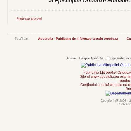
al Episcopiei Ortodoxe Române a 
Printeaza articolul
Te afli aici:
Apostolia - Publicatie de informare crestin ortodoxa
Cu
Acasă
Despre Apostolia
Echipa redacțion
Publicatia Mitropoliei Ortodo
Site-ul www.apostolia.eu este
pentru
Conținutul acestui website nu re
Rom
Copyright @ 2008 - 20
Publicati