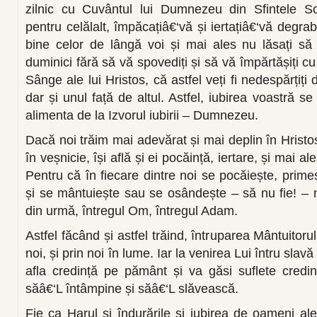
zilnic cu Cuvântul lui Dumnezeu din Sfintele Scr
pentru celălalt, împăcațiâ€‘vă și iertațiâ€‘vă degrab
bine celor de lângă voi și mai ales nu lăsați să
duminici fără să vă spovediți și să vă împărtășiți c
Sânge ale lui Hristos, că astfel veți fi nedespărțiți 
dar și unul față de altul. Astfel, iubirea voastră s
alimenta de la Izvorul iubirii – Dumnezeu.
Dacă noi trăim mai adevărat și mai deplin în Hristos, 
în veșnicie, își află și ei pocăință, iertare, și mai ale
Pentru că în fiecare dintre noi se pocăiește, primeș
și se mântuiește sau se osândește – să nu fie! – n
din urmă, întregul Om, întregul Adam.
Astfel făcând și astfel trăind, întruparea Mântuitorul
noi, și prin noi în lume. Iar la venirea Lui întru sl
afla credință pe pământ și va găsi suflete credin
săâ€‘L întâmpine și săâ€‘L slăvească.
Fie ca Harul și îndurările și iubirea de oameni ale