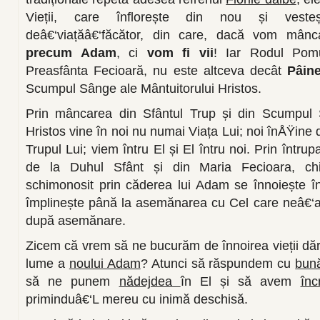
Vieții, care înflorește din nou și vest
deâ€‘viațăâ€‘făcător, din care, dacă vom mân
precum Adam
, ci
vom fi vii
! Iar Rodul Pomul
Preasfânta Fecioară, nu este altceva decât
Pâine
Scumpul Sânge ale Mântuitorului Hristos.
Prin mâncarea din Sfântul Trup și din Scumpul 
Hristos vine în noi nu numai Viața Lui; noi înÅŸin
Trupul Lui; viem întru El și El întru noi. Prin într
de la Duhul Sfânt și din Maria Fecioara, ch
schimonosit prin căderea lui Adam se înnoiește în 
împlinește până la asemănarea cu Cel care neâ€‘a 
după asemănare.
Zicem că vrem să ne bucurăm de înnoirea vieții dăr
lume a
noului Adam
? Atunci să răspundem cu
bun
să ne punem
nădejdea
în El și să avem
în
priminduâ€‘L mereu cu inimă deschisă.