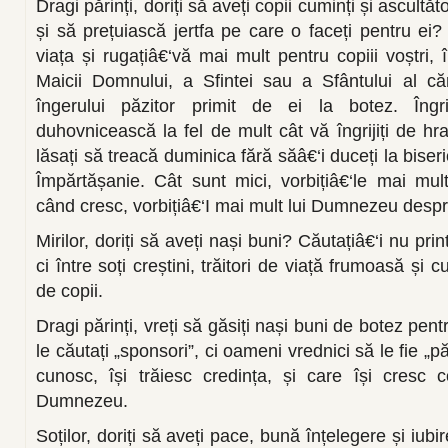
Dragi părinți, doriți să aveți copii cuminți și ascultă
și să prețuiască jertfa pe care o faceți pentru ei? 
viața și rugațiâ€‘vă mai mult pentru copiii voștri, 
Maicii Domnului, a Sfintei sau a Sfântului al că
îngerului păzitor primit de ei la botez. Îngri
duhovnicească la fel de mult cât vă îngrijiți de h
lăsați să treacă duminica fără săâ€‘i duceți la biser
Împărtășanie. Cât sunt mici, vorbițiâ€‘le mai mu
când cresc, vorbițiâ€‘I mai mult lui Dumnezeu despr
Mirilor, doriți să aveți nași buni? Căutațiâ€‘i nu pr
ci între soți creștini, trăitori de viață frumoasă și cu
de copii.
Dragi părinți, vreți să găsiți nași buni de botez pent
le căutați „sponsori”, ci oameni vrednici să le fie „păr
cunosc, își trăiesc credința, și care își cresc c
Dumnezeu.
Soților, doriți să aveți pace, bună înțelegere și iubi