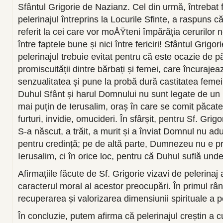
Sfântul Grigorie de Nazianz. Cel din urmă, întrebat 
pelerinajul întreprins la Locurile Sfinte, a raspuns 
referit la cei care vor moÅŸteni împărăția cerurilor n-
între faptele bune și nici între fericiri! Sfântul Grigo
pelerinajul trebuie evitat pentru că este ocazie de p
promiscuității dintre bărbați și femei, care încuraje
senzualitatea și pune la probă dură castitatea femeil
Duhul Sfânt și harul Domnului nu sunt legate de un l
mai puțin de Ierusalim, oraș în care se comit păcate 
furturi, invidie, omucideri. În sfârșit, pentru Sf. Grigo
S-a născut, a trăit, a murit și a înviat Domnul nu ad
pentru credință; pe de altă parte, Dumnezeu nu e p
Ierusalim, ci în orice loc, pentru că Duhul suflă unde
Afirmațiile făcute de Sf. Grigorie vizavi de pelerinaj 
caracterul moral al acestor preocupări. În primul râ
recuperarea și valorizarea dimensiunii spirituale a pe
În concluzie, putem afirma că pelerinajul creștin a 