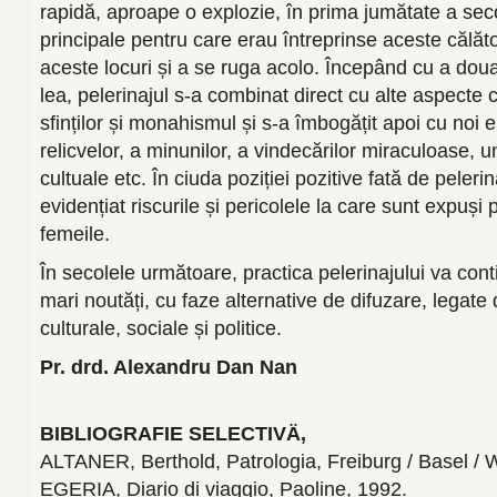
rapidă, aproape o explozie, în prima jumătate a secol
principale pentru care erau întreprinse aceste călăto
aceste locuri și a se ruga acolo. Începând cu a doua 
lea, pelerinajul s-a combinat direct cu alte aspecte c
sfinților și monahismul și s-a îmbogățit apoi cu noi
relicvelor, a minunilor, a vindecărilor miraculoase, une
cultuale etc. În ciuda poziției pozitive fată de pelerin
evidențiat riscurile și pericolele la care sunt expuși pe
femeile.
În secolele următoare, practica pelerinajului va cont
mari noutăți, cu faze alternative de difuzare, legate
culturale, sociale și politice.
Pr. drd. Alexandru Dan Nan
BIBLIOGRAFIE SELECTIVÄ‚
ALTANER, Berthold, Patrologia, Freiburg / Basel / 
EGERIA, Diario di viaggio, Paoline, 1992.