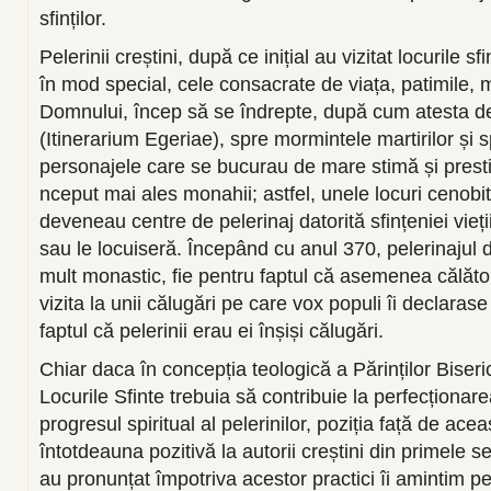
sfinților.
Pelerinii creștini, după ce inițial au vizitat locurile sfi
în mod special, cele consacrate de viața, patimile, 
Domnului, încep să se îndrepte, după cum atesta dej
(Itinerarium Egeriae), spre mormintele martirilor și 
personajele care se bucurau de mare stimă și prestig
nceput mai ales monahii; astfel, unele locuri cenobi
deveneau centre de pelerinaj datorită sfințeniei vieți
sau le locuiseră. Începând cu anul 370, pelerinajul 
mult monastic, fie pentru faptul că asemenea călăto
vizita la unii călugări pe care vox populi îi declarase 
faptul că pelerinii erau ei înșiși călugări.
Chiar daca în concepția teologică a Părinților Biserici
Locurile Sfinte trebuia să contribuie la perfecționarea
progresul spiritual al pelerinilor, poziția față de acea
întotdeauna pozitivă la autorii creștini din primele se
au pronunțat împotriva acestor practici îi amintim p