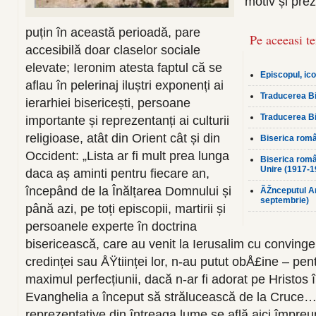
motiv și pre
puțin în această perioadă, pare
Pe aceeasi t
accesibilă doar claselor sociale
elevate; Ieronim atesta faptul că se
Episcopul, ico
aflau în pelerinaj iluștri exponenți ai
Traducerea Bib
ierarhiei bisericești, persoane
Traducerea Bib
importante și reprezentanți ai culturii
religioase, atât din Orient cât și din
Biserica româ
Occident: „Lista ar fi mult prea lunga
Biserica româ
Unire (1917-1
daca aș aminti pentru fiecare an,
începând de la Înălțarea Domnului și
ÃŽnceputul An
septembrie)
până azi, pe toți episcopii, martirii și
persoanele experte în doctrina
bisericească, care au venit la Ierusalim cu convinge
credinței sau ÅŸtiinței lor, n-au putut obÅ£ine – pe
maximul perfecțiunii, dacă n-ar fi adorat pe Hristos î
Evanghelia a început să strălucească de la Cruce
reprezentative din întreaga lume se află aici împre