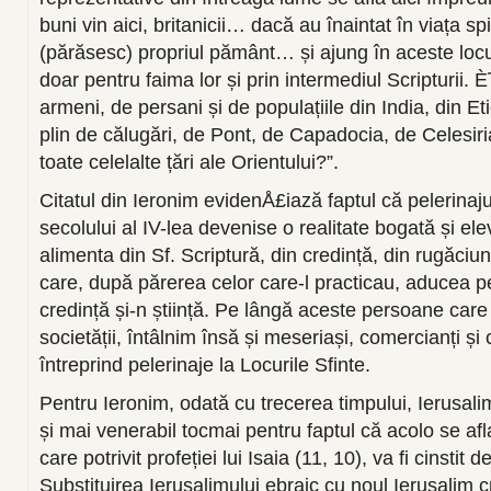
buni vin aici, britanicii… dacă au înaintat în viața 
(părăsesc) propriul pământ… și ajung în aceste locu
doar pentru faima lor și prin intermediul Scripturii. 
armeni, de persani și de populațiile din India, din Eti
plin de călugări, de Pont, de Capadocia, de Celesir
toate celelalte țări ale Orientului?”.
Citatul din Ieronim evidenÅ£iază faptul că pelerinajul 
secolului al IV-lea devenise o realitate bogată și ele
alimenta din Sf. Scriptură, din credință, din rugăciune
care, după părerea celor care-l practicau, aducea pe
credință și-n știință. Pe lângă aceste persoane car
societății, întâlnim însă și meseriași, comercianți și 
întreprind pelerinaje la Locurile Sfinte.
Pentru Ieronim, odată cu trecerea timpului, Ierusali
și mai venerabil tocmai pentru faptul că acolo se afl
care potrivit profeției lui Isaia (11, 10), va fi cinstit d
Substituirea Ierusalimului ebraic cu noul Ierusalim c