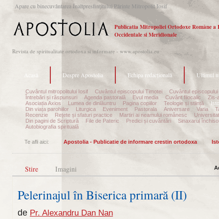
Apare cu binecuvântarea Înaltpresfinţitului Părinte Mitropolit Iosif
Publicatia Mitropoliei Ortodoxe Române a 
Occidentale si Meridionale
Revista de spiritualitate ortodoxa si informare - www.apostolia.eu
Acasă
Despre Apostolia
Echipa redacțională
Ultimul 
Cuvântul mitropolitului Iosif
Cuvântul episcopului Timotei
Cuvântul episcopului
Întrebări și răspunsuri
Agenda pastorală
Evul media
Cuvânt filocalic
Zis-
Asociația Axios
Lumea de dinlăuntru
Pagina copiilor
Teologie și stiință
Ist
Din viața parohiilor
Liturgica
Eveniment
Pastorala
Aniversare
Varia
T
Recenzie
Rețete și sfaturi practice
Martiri ai neamului românesc
Universita
Din pagini de Scriptură
File de Pateric
Predici și cuvântări
Sinaxarul închisor
Autobiografia spirituală
Te afli aici:
Apostolia - Publicatie de informare crestin ortodoxa
Is
Stire
Imagini
A
Pelerinajul în Biserica primară (II)
de
Pr. Alexandru Dan Nan