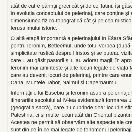
atât de catre părinții greci cât și de cei latini, își 
în evoluția conceptului de pelerinaj, care conține și 
dimensiunea fizico-topografică cât și pe cea mistico-
Ierusalimului istoric.
O altă etapă importantă a pelerinajului în Èšara Sfân
pentru Ieronim, Betleemul, unde totul vorbea (după 
simplicitate rustică despre Hristos și se puteau vizit
care L-au găsit pastorii și L-au adorat magii; în ap
Ieronim mai amintește și alte locuri legate de viața 
care au devenit locuri de pelerinaj, printre care en
Cana, Muntele Tabor, Naimul și Capernaumul.
Informațiile lui Eusebiu și Ieronim asupra pelerinajulu
itinerariile secolului al IV-lea evidențiază formarea u
(geografia sacră), care nu cuprinde doar locurile sfin
Palestina, ci și multe locuri atât din Orientul bizanti
Acestea ne permit să observăm alte aspecte ale cre
sunt din ce în ce mai legate de fenomenul pelerinaju