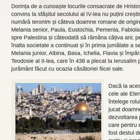
Dorința de a cunoaște locurile consacrate de Hristos
convins la sfâșitul secolului al IV-lea nu puțini crești
numără Ieronim și câteva doamne romane de origine
Melania senior, Paula, Eustochia, Pemenia, Fabiola,
spre Palestina și câteodată să rămâna câțiva ani; p
înalta societate a continuat și în prima jumătate a se
Melania junior, Albina, Basa, Ichelia, Flavia și împă
Teodosie al II-lea, care în 438 a plecat la Ierusalim 
jurământ făcut cu ocazia căsătoriei fiicei sale.
Dacă la ace
cele ale Elen
întelege rolu
jucat doamne
dezvoltarea p
care pentru o
fost destul 