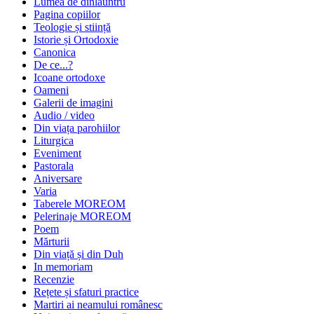
Lumea de dinlăuntru
Pagina copiilor
Teologie și stiință
Istorie și Ortodoxie
Canonica
De ce...?
Icoane ortodoxe
Oameni
Galerii de imagini
Audio / video
Din viața parohiilor
Liturgica
Eveniment
Pastorala
Aniversare
Varia
Taberele MOREOM
Pelerinaje MOREOM
Poem
Mărturii
Din viață și din Duh
In memoriam
Recenzie
Rețete și sfaturi practice
Martiri ai neamului românesc