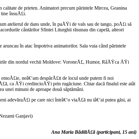
e în calitate de prieten. Animatori precum părintele Mircea, Geanina
 tine însuÅ£i.
ecum atelierul de dans unde, în paÅŸi de vals sau de tango, poÅ£i să
cordurile cântărilor Sfintei Liturghii răsunau din capelă, alteori
se aruncau în atac împotriva animatorilor. Sala vuia când părintele
mănăstirile din nordul vechii Moldove: VoroneÅ£, Humor, RâÅŸca ÅŸi
 de emoÅ£ie, neâ€‘am despărÅ£it de locul unde putem fi noi
ă, ca ÅŸi credincioÅŸi prin rugăciune. Chiar dacă finalul este atât
irea unei minuni de aproape două săptămâni.
eni adevăraÅ£i pe care nici întrâ€‘o viaÅ£ă nu iâ€‘ai putea găsi, ai
 (Nezami Ganjavi)
Ana Maria BădiliÅ£ă (participant, 15 ani)