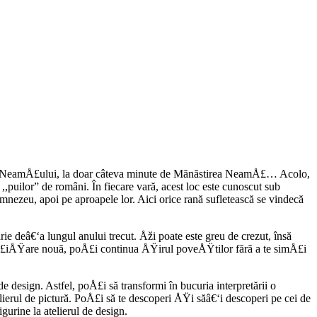
ăÅ£ii NeamÅ£ului, la doar câteva minute de Mănăstirea NeamÅ£… Acolo,
 ,,puilor” de români. În fiecare vară, acest loc este cunoscut sub
nezeu, apoi pe aproapele lor. Aici orice rană sufletească se vindecă
ie deâ€‘a lungul anului trecut. Åži poate este greu de crezut, însă
nfăÅ£iÅŸare nouă, poÅ£i continua ÅŸirul poveÅŸtilor fără a te simÅ£i
 de design. Astfel, poÅ£i să transformi în bucuria interpretării o
lierul de pictură. PoÅ£i să te descoperi ÅŸi săâ€‘i descoperi pe cei de
urine la atelierul de design.