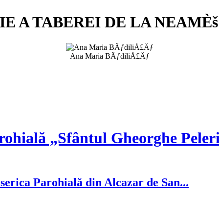
IE A TABEREI DE LA NEAMÈš
Ana Maria BÄƒdiliÅ£Äƒ
rohială „Sfântul Gheorghe Peler
serica Parohială din Alcazar de San...