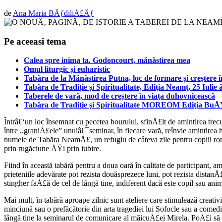
de
Ana Maria BÄƒdiliÅ£Äƒ
Pe aceeasi tema
Calea spre inima ta. Godoncourt, mănăstirea mea
Omul liturgic și euharistic
Tabăra de la Mănăstirea Putna, loc de formare și creștere î
Tabăra de Tradiție și Spiritualitate, Ediția Neamț, 25 Iulie
Taberele de vară, mod de creștere în viața duhovnicească
Tabăra de Tradiție și Spiritualitate MOREOM Ediția BuÅ
Întrâ€‘un loc însemnat cu pecetea bourului, sfinÅ£it de amintirea t
între ,,graniÅ£ele” unuiâ€¯seminar, în fiecare vară, reînvie amintirea h
numele de Tabăra NeamÅ£, un refugiu de câteva zile pentru copiii româ
prin rugăciune ÅŸi prin iubire.
Fiind în această tabără pentru a doua oară în calitate de participant, 
prieteniile adevărate pot rezista douăsprezece luni, pot rezista dis
stingher faÅ£ă de cel de lângă tine, indiferent dacă este copil sau anim
Mai mult, în tabără aproape zilnic sunt ateliere care stimulează creativi
minciună sau o prefăcătorie din arta tragediei lui Sofocle sau a comed
lângă tine la seminarul de comunicare al măicuÅ£ei Mirela. PoÅ£i să 