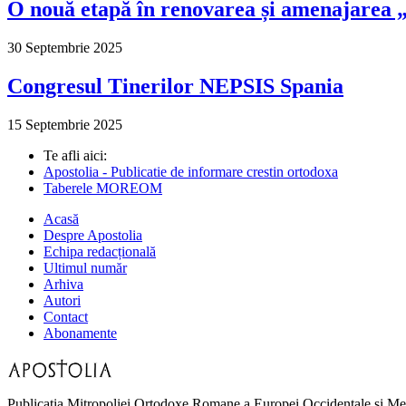
O nouă etapă în renovarea și amenajarea „M
30 Septembrie 2025
Congresul Tinerilor NEPSIS Spania
15 Septembrie 2025
Te afli aici:
Apostolia - Publicatie de informare crestin ortodoxa
Taberele MOREOM
Acasă
Despre Apostolia
Echipa redacțională
Ultimul număr
Arhiva
Autori
Contact
Abonamente
Publicatia Mitropoliei Ortodoxe Romane a Europei Occidentale si Me