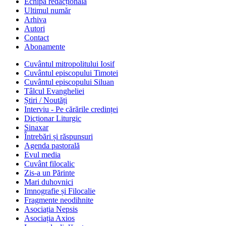
Echipa redacțională
Ultimul număr
Arhiva
Autori
Contact
Abonamente
Cuvântul mitropolitului Iosif
Cuvântul episcopului Timotei
Cuvântul episcopului Siluan
Tâlcul Evangheliei
Știri / Noutăți
Interviu - Pe cărările credinței
Dicționar Liturgic
Sinaxar
Întrebări și răspunsuri
Agenda pastorală
Evul media
Cuvânt filocalic
Zis-a un Părinte
Mari duhovnici
Imnografie și Filocalie
Fragmente neodihnite
Asociația Nepsis
Asociația Axios