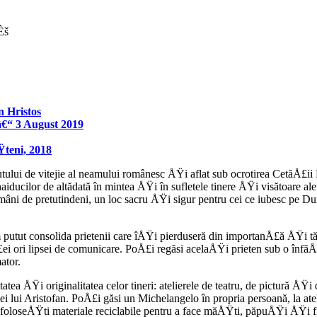
n Hristos
 â€“ 3 August 2019
Ÿteni, 2018
recutului de vitejie al neamului românesc ÅŸi aflat sub ocrotirea Cet
aiducilor de altădată în mintea ÅŸi în sufletele tinere ÅŸi visătoare ale
ni de pretutindeni, un loc sacru ÅŸi sigur pentru cei ce iubesc pe Dum
am putut consolida prietenii care îÅŸi pierduseră din importanÅ£ă ÅŸi tăr
tanÅ£ei ori lipsei de comunicare. PoÅ£i regăsi acelaÅŸi prieten sub o î
ator.
tatea ÅŸi originalitatea celor tineri: atelierele de teatru, de pictură ÅŸi
iei lui Aristofan. PoÅ£i găsi un Michelangelo în propria persoană, la ate
foloseÅŸti materiale reciclabile pentru a face măÅŸti, păpuÅŸi ÅŸi fig