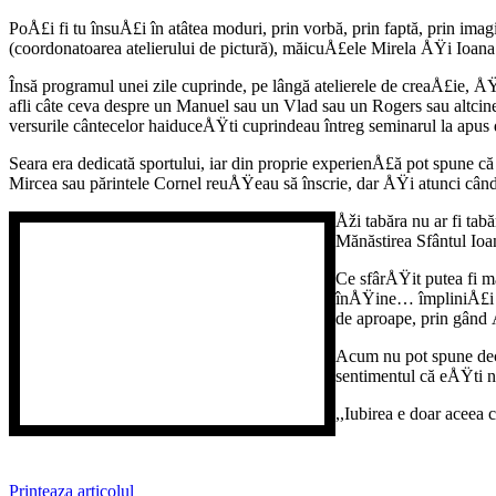
PoÅ£i fi tu însuÅ£i în atâtea moduri, prin vorbă, prin faptă, prin imagi
(coordonatoarea atelierului de pictură), măicuÅ£ele Mirela ÅŸi Ioana
Însă programul unei zile cuprinde, pe lângă atelierele de creaÅ£ie, Å
afli câte ceva despre un Manuel sau un Vlad sau un Rogers sau altcineva
versurile cântecelor haiduceÅŸti cuprindeau întreg seminarul la apus
Seara era dedicată sportului, iar din proprie experienÅ£ă pot spune că j
Mircea sau părintele Cornel reuÅŸeau să înscrie, dar ÅŸi atunci cân
Åži tabăra nu ar fi ta
Mănăstirea Sfântul Io
Ce sfârÅŸit putea fi m
înÅŸine… împliniÅ£i ca
de aproape, prin gând 
Acum nu pot spune decât
sentimentul că eÅŸti n
,,Iubirea e doar aceea 
Printeaza articolul