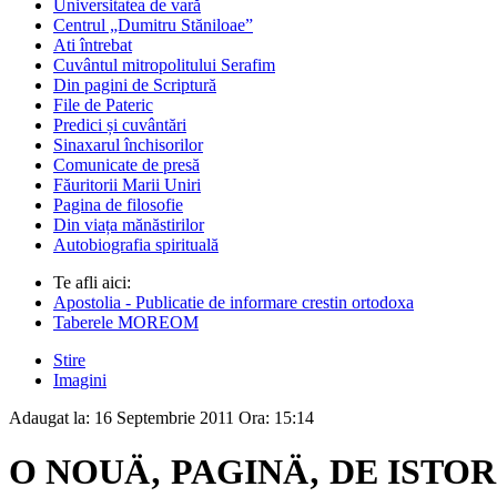
Universitatea de vară
Centrul „Dumitru Stăniloae”
Ati întrebat
Cuvântul mitropolitului Serafim
Din pagini de Scriptură
File de Pateric
Predici și cuvântări
Sinaxarul închisorilor
Comunicate de presă
Făuritorii Marii Uniri
Pagina de filosofie
Din viața mănăstirilor
Autobiografia spirituală
Te afli aici:
Apostolia - Publicatie de informare crestin ortodoxa
Taberele MOREOM
Stire
Imagini
Adaugat la:
16 Septembrie 2011
Ora:
15:14
O NOUÄ‚ PAGINÄ‚ DE ISTOR