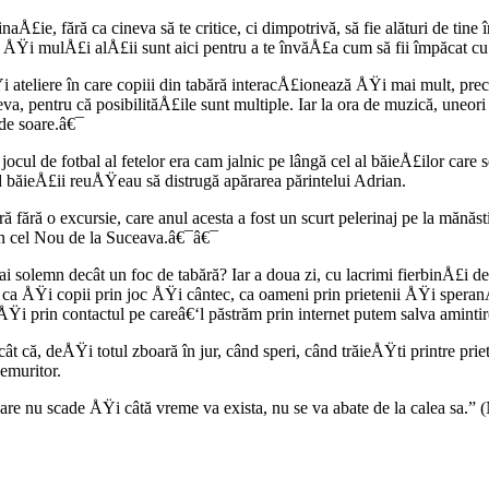
naÅ£ie, fără ca cineva să te critice, ci dimpotrivă, să fie alături de tin
 ÅŸi mulÅ£i alÅ£ii sunt aici pentru a te învăÅ£a cum să fii împăcat cu
Ÿi ateliere în care copiii din tabără interacÅ£ionează ÅŸi mai mult, pr
, pentru că posibilităÅ£ile sunt multiple. Iar la ora de muzică, uneori a
 de soare.â€¯
ocul de fotbal al fetelor era cam jalnic pe lângă cel al băieÅ£ilor care 
d băieÅ£ii reuÅŸeau să distrugă apărarea părintelui Adrian.
bără fără o excursie, care anul acesta a fost un scurt pelerinaj pe la 
an cel Nou de la Suceava.â€¯â€¯
ai solemn decât un foc de tabără? Iar a doua zi, cu lacrimi fierbinÅ£i
 ÅŸi copii prin joc ÅŸi cântec, ca oameni prin prietenii ÅŸi speranÅ£
ÅŸi prin contactul pe careâ€‘l păstrăm prin internet putem salva amint
 că, deÅŸi totul zboară în jur, când speri, când trăieÅŸti printre priet
emuritor.
care nu scade ÅŸi câtă vreme va exista, nu se va abate de la calea sa.”