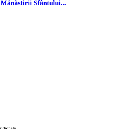
ănăstirii Sfântului...
ridionale