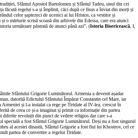
tradiției, Sfântul Apostol Bartolomeu și Sfântul Tadeu, unul din cei
ăcută regelui s-a și împlinit, căci după ce Iisus a înviat din morți și
ândul celor șaptezeci de ucenici ai lui Hristos, ca vestitor și
ă și o mărturie scrisă scoasă din arhivele din Edessa, care era atunci
 istoria următoare păstrată de atunci până azi”. (
Istoria Bisericească
, I,
 mâinile Sfântului Grigorie Luminătorul. Armenia a devenit așadar
Roman, datorită Edictului Sfântului Împărat Constantin cel Mare, iar
Armeniei și l-a instalat ca rege pe Tiridate al IV-lea, crescut în
erită de ceea ce și-a imaginat și primit ca informație din partea
t diferite revoluții din punct de vedere religios dar care s-a
totul specială a fost Sfântul Grigorie Luminătorul. Deși nu a fost singurul
ru al acestei dinastii, Sfântul Grigorie a fost fiul lui Khostrov, cel ce
mult partea de convertire a regelui Tiridate.