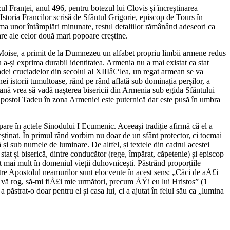
azul Franței, anul 496, pentru botezul lui Clovis și încreștinarea
storia Francilor scrisă de Sfântul Grigorie, episcop de Tours în
rma unor întâmplări minunate, restul detaliilor rămânând adeseori ca
oare ale celor două mari popoare creștine.
Moise, a primit de la Dumnezeu un alfabet propriu limbii armene redus
ru a-și exprima durabil identitatea. Armenia nu a mai existat ca stat
adei cruciadelor din secolul al XIIIâ€‘lea, un regat armean se va
nei istorii tumultoase, rând pe rând aflată sub dominația perșilor, a
meană vrea să vadă nașterea bisericii din Armenia sub egida Sfântului
ui Apostol Tadeu în zona Armeniei este puternică dar este pusă în umbra
pare în actele Sinodului I Ecumenic. Aceeași tradiție afirmă că el a
creștinat. În primul rând vorbim nu doar de un sfânt protector, ci tocmai
 și sub numele de luminare. De altfel, și textele din cadrul acestei
tat și biserică, dintre conducător (rege, împărat, căpetenie) și episcop
lt mai mult în domeniul vieții duhovnicești. Păstrând proporțiile
ătre Apostolul neamurilor sunt elocvente în acest sens: „Căci de aÅ£i
 vă rog, să-mi fiÅ£i mie următori, precum ÅŸi eu lui Hristos” (1
ăstrat-o doar pentru el și casa lui, ci a ajutat în felul său ca „lumina