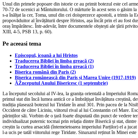
Unul din primele popoare din istorie ce au primit botezul este cel arme
70-72 de ucenici ai Mântuitorului. O mărturie în acest sens o găsim la 
s-a înălțat la cer, Toma, unul din cei doisprezece apostoli, a trimis la 
propovăduitor al învățăturii despre Hristos, așa încât prin el au fost du
oraș împărătesc. Într-adevăr, între documentele obștești ale țării privito
XIII, 4-5, PSB 13, p. 60).
Pe aceeasi tema
Episcopul, icoană a lui Hristos
Traducerea Bibliei în limba greacă (2)
Traducerea Bibliei în limba greacă (1)
Biserica română din Paris (2)
Biserica românească din Paris și Marea Unire (1917-1919)
ÃŽnceputul Anului Bisericesc (1 septembrie)
La începutul secolului al IV-lea, la granița orientală a Imperiului Ro
primul stat din încă lumea antică ce a îmbrățișat învățătura creștină, d
tradiția plasează botezul lui Tiridate în anul 301. Prin pacea de la Nisi
Occident de către Liciniu, viitorul rival al lui Constantin cel Mare. Esc
părinților săi. Vorbim de o țară foarte disputată din punct de vedere teri
individualizat puternic tocmai prin relația dintre Biserică și stat, dintr
creștin la curtea arsacidă (întemeietoarea imperiului Parților) el a juc
l-a ucis pe tatăl viitorului rege Tiridate. Sinaxarul reținut în Minei es