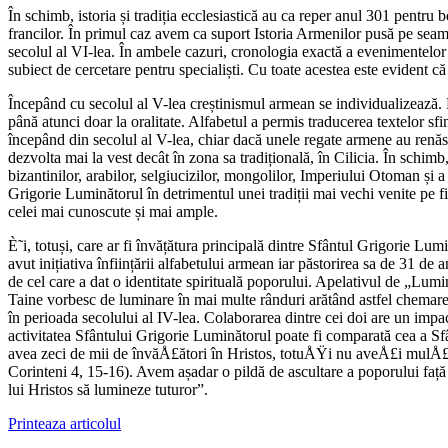
În schimb, istoria și tradiția ecclesiastică au ca reper anul 301 pentru b
francilor. În primul caz avem ca suport Istoria Armenilor pusă pe seam
secolul al VI-lea. În ambele cazuri, cronologia exactă a evenimentelor 
subiect de cercetare pentru specialiști. Cu toate acestea este evident că
Începând cu secolul al V-lea creștinismul armean se individualizează
până atunci doar la oralitate. Alfabetul a permis traducerea textelor sfi
începând din secolul al V-lea, chiar dacă unele regate armene au renăsc
dezvolta mai la vest decât în zona sa tradițională, în Cilicia. În schimb
bizantinilor, arabilor, selgiucizilor, mongolilor, Imperiului Otoman și 
Grigorie Luminătorul în detrimentul unei tradiții mai vechi venite pe f
celei mai cunoscute și mai ample.
È˜i, totuși, care ar fi învățătura principală dintre Sfântul Grigorie L
avut inițiativa înființării alfabetului armean iar păstorirea sa de 31 de
de cel care a dat o identitate spirituală poporului. Apelativul de „Lumi
Taine vorbesc de luminare în mai multe rânduri arătând astfel chemarea s
în perioada secolului al IV-lea. Colaborarea dintre cei doi are un impac
activitatea Sfântului Grigorie Luminătorul poate fi comparată cea a Sfâ
avea zeci de mii de învăÅ£ători în Hristos, totuÅŸi nu aveÅ£i mulÅ£i
Corinteni 4, 15-16). Avem așadar o pildă de ascultare a poporului față d
lui Hristos să lumineze tuturor”.
Printeaza articolul