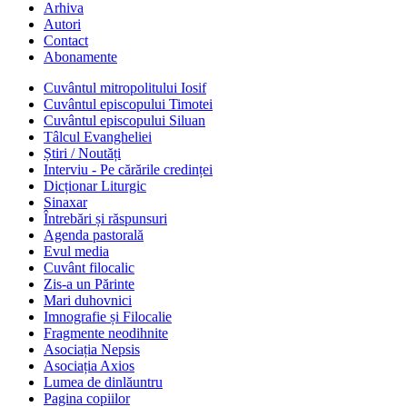
Arhiva
Autori
Contact
Abonamente
Cuvântul mitropolitului Iosif
Cuvântul episcopului Timotei
Cuvântul episcopului Siluan
Tâlcul Evangheliei
Știri / Noutăți
Interviu - Pe cărările credinței
Dicționar Liturgic
Sinaxar
Întrebări și răspunsuri
Agenda pastorală
Evul media
Cuvânt filocalic
Zis-a un Părinte
Mari duhovnici
Imnografie și Filocalie
Fragmente neodihnite
Asociația Nepsis
Asociația Axios
Lumea de dinlăuntru
Pagina copiilor