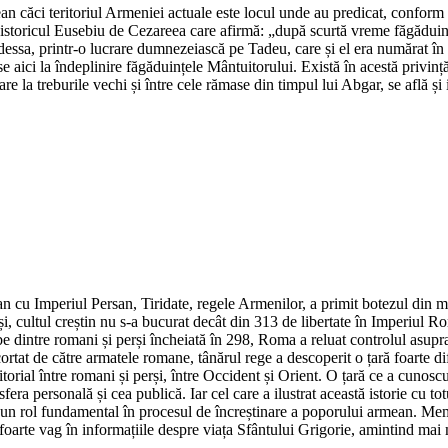
an căci teritoriul Armeniei actuale este locul unde au predicat, conform 
istoricul Eusebiu de Cezareea care afirmă: „după scurtă vreme făgăduința f
Edessa, printr-o lucrare dumnezeiască pe Tadeu, care și el era numărat în r
se aici la îndeplinire făgăduințele Mântuitorului. Există în acestă privinț
are la treburile vechi și între cele rămase din timpul lui Abgar, se află și
man cu Imperiul Persan, Tiridate, regele Armenilor, a primit botezul din
eși, cultul creștin nu s-a bucurat decât din 313 de libertate în Imperiul 
be dintre romani și perși încheiată în 298, Roma a reluat controlul asupra 
ortat de către armatele romane, tânărul rege a descoperit o țară foarte dif
torial între romani și perși, între Occident și Orient. O țară ce a cunoscu
e sfera personală și cea publică. Iar cel care a ilustrat această istorie cu 
at un rol fundamental în procesul de încreștinare a poporului armean. Memb
te foarte vag în informațiile despre viața Sfântului Grigorie, amintind mai 