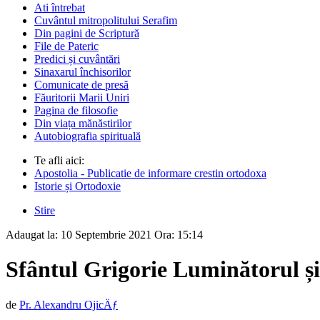
Ati întrebat
Cuvântul mitropolitului Serafim
Din pagini de Scriptură
File de Pateric
Predici și cuvântări
Sinaxarul închisorilor
Comunicate de presă
Făuritorii Marii Uniri
Pagina de filosofie
Din viața mănăstirilor
Autobiografia spirituală
Te afli aici:
Apostolia - Publicatie de informare crestin ortodoxa
Istorie și Ortodoxie
Stire
Adaugat la:
10 Septembrie 2021
Ora:
15:14
Sfântul Grigorie Luminătorul și p
de
Pr. Alexandru OjicÄƒ