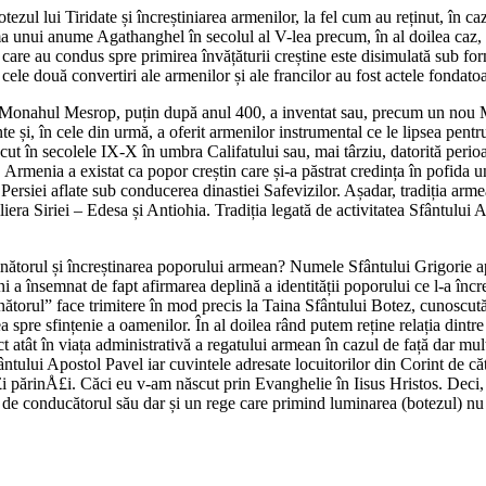
otezul lui Tiridate și încreștiniarea armenilor, la fel cum au reținut, în c
a unui anume Agathanghel în secolul al V-lea precum, în al doilea caz, I
care au condus spre primirea învățăturii creștine este disimulată sub fo
 cele două convertiri ale armenilor și ale francilor au fost actele fondat
. Monahul Mesrop, puțin după anul 400, a inventat sau, precum un nou 
nte și, în cele din urmă, a oferit armenilor instrumental ce le lipsea pent
ut în secolele IX-X în umbra Califatului sau, mai târziu, datorită perio
, Armenia a existat ca popor creștin care și-a păstrat credința în pofida u
a Persiei aflate sub conducerea dinastiei Safevizilor. Așadar, tradiția ar
iliera Siriei – Edesa și Antiohia. Tradiția legată de activitatea Sfântul
uminătorul și încreștinarea poporului armean? Numele Sfântului Grigorie a
 ani a însemnat de fapt afirmarea deplină a identității poporului ce l-a în
nătorul” face trimitere în mod precis la Taina Sfântului Botez, cunoscută
pre sfințenie a oamenilor. În al doilea rând putem reține relația dintre s
t atât în viața administrativă a regatului armean în cazul de față dar mu
ntului Apostol Pavel iar cuvintele adresate locuitorilor din Corint de c
 părinÅ£i. Căci eu v-am născut prin Evanghelie în Iisus Hristos. Deci,
e conducătorul său dar și un rege care primind luminarea (botezul) nu a p