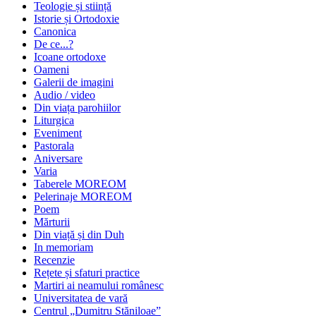
Teologie și stiință
Istorie și Ortodoxie
Canonica
De ce...?
Icoane ortodoxe
Oameni
Galerii de imagini
Audio / video
Din viața parohiilor
Liturgica
Eveniment
Pastorala
Aniversare
Varia
Taberele MOREOM
Pelerinaje MOREOM
Poem
Mărturii
Din viață și din Duh
In memoriam
Recenzie
Rețete și sfaturi practice
Martiri ai neamului românesc
Universitatea de vară
Centrul „Dumitru Stăniloae”