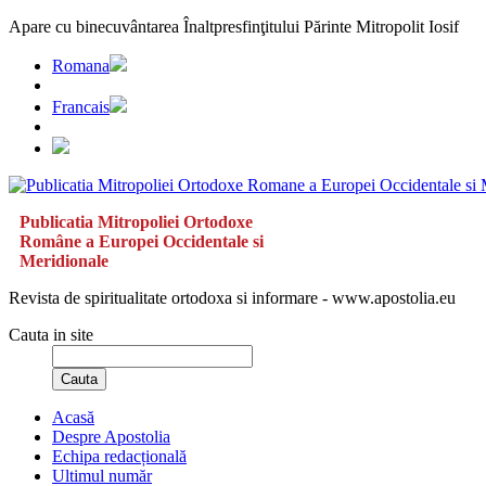
Apare cu binecuvântarea Înaltpresfinţitului Părinte Mitropolit Iosif
Romana
Francais
Publicatia Mitropoliei Ortodoxe
Române a Europei Occidentale si
Meridionale
Revista de spiritualitate ortodoxa si informare - www.apostolia.eu
Cauta in site
Cauta
Acasă
Despre Apostolia
Echipa redacțională
Ultimul număr