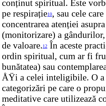
conținut spiritual. Este vor
pe respirație
, sau cele car
10
concentrarea atenției asupr
(monitorizare) a gândurilor,
de valoare.
În aceste practi
12
ordin spiritual, cum ar fi f
bunătatea) sau contemplarea 
ÅŸi a celei inteligibile. O a
categorizări pe care o propu
meditative care utilizează co