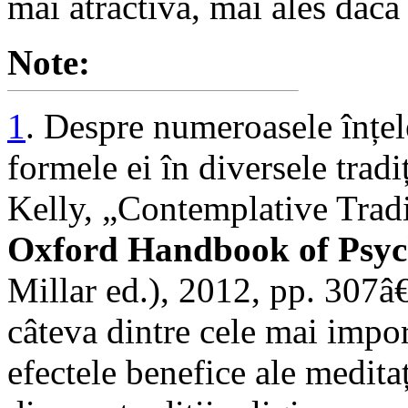
mai atractivă, mai ales dacă
Note:
1
. Despre numeroasele înțele
formele ei în diversele tradi
Kelly, „Contemplative Trad
Oxford Handbook of Psych
Millar ed.), 2012, pp. 307â
câteva dintre cele mai impor
efectele benefice ale meditaț