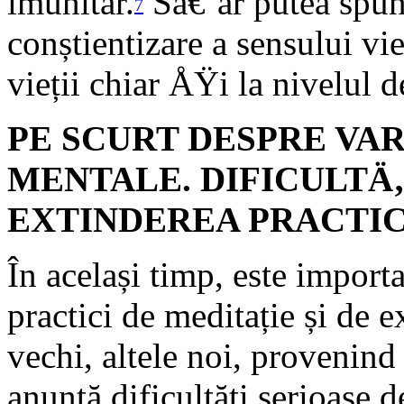
imunitar.
Sâ€‘ar putea spune
7
conștientizare a sensului vi
vieții chiar ÅŸi la nivelul d
PE SCURT DESPRE VAR
MENTALE. DIFICULTÄ‚
EXTINDEREA PRACTI
În același timp, este impor
practici de meditație și de e
vechi, altele noi, provenind f
anunță dificultăți serioase d