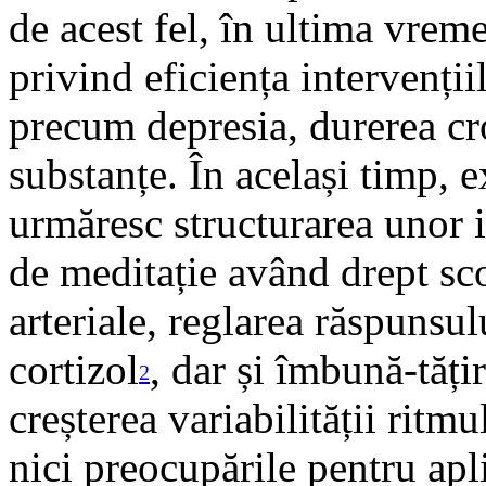
de acest fel, în ultima vrem
privind eficiența intervenții
precum depresia, durerea cr
substanțe. În același timp, e
urmăresc structurarea unor i
de meditație având drept sc
arteriale, reglarea răspunsul
cortizol
, dar și îmbună-tăți
2
creșterea variabilității ritmu
nici preocupările pentru apl