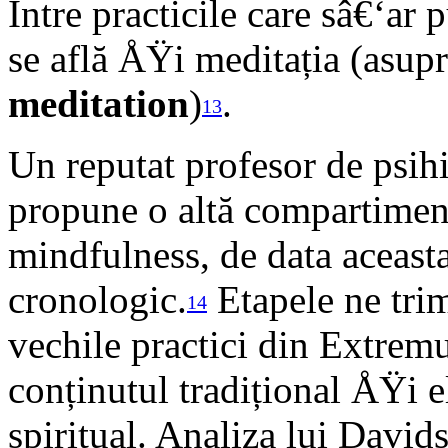
Între practicile care sâ€‘ar 
se află ÅŸi meditația (asup
meditation
)
.
13
Un reputat profesor de psih
propune o altă compartimenta
mindfulness, de data aceasta
cronologic.
Etapele ne trim
14
vechile practici din Extrem
conținutul tradițional ÅŸi e
spiritual. Analiza lui David