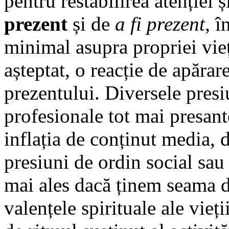
pentru restabilirea atenției ș
prezent
și de
a fi prezent
, î
minimal asupra propriei vieț
așteptat, o reacție de apărar
prezentului. Diversele presiu
profesionale tot mai presant
inflația de conținut media, d
presiuni de ordin social sau
mai ales dacă ținem seama d
valențele spirituale ale vieț