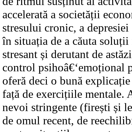
de ritmul susținut al activit
accelerată a societății econ
stresului cronic, a depresiei
în situația de a căuta soluți
stresant și derutant de astăzi
control psihoâ€‘emoțional pe
oferă deci o bună explicație
față de exercițiile mentale.
nevoi stringente (firești și 
de omul recent, de reechilibr