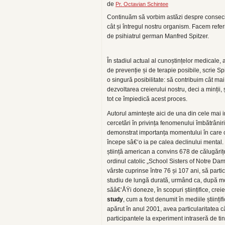
de
Pr. Octavian Schintee
Continuăm să vorbim astăzi despre consecințe
cât și întregul nostru organism. Facem referi
de psihiatrul german Manfred Spitzer.
În stadiul actual al cunoștințelor medicale, 
de prevenție și de terapie posibile, scrie Sp
o singură posibilitate: să contribuim cât mai
dezvoltarea creierului nostru, deci a minții, 
tot ce împiedică acest proces.
Autorul amintește aici de una din cele mai 
cercetări în privința fenomenului îmbătrâniri
demonstrat importanța momentului în care c
începe sâ€‘o ia pe calea declinului mental
știință american a convins 678 de călugăriț
ordinul catolic „School Sisters of Notre Dam
vârste cuprinse între 76 și 107 ani, să parti
studiu de lungă durată, urmând ca, după m
săâ€‘ÅŸi doneze, în scopuri științifice, creie
study
, cum a fost denumit în mediile științif
apărut în anul 2001, avea particularitatea c
participantele la experiment intraseră de tin