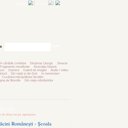
Romana
Francais
Cauta
te
Pe cărările credinței
Dicționar Liturgic
Sinaxar
Fragmente neodihnite
Asociația Nepsis
oxe
Oameni
Galerii de imagini
Audio / video
rturii
Din viață și din Duh
In memoriam
Cuvântul mitropolitului Serafim
ina de filosofie
Din viața mănăstirilor
le stiri
te de doua ori pe saptamana
ăcini Românești - Școala