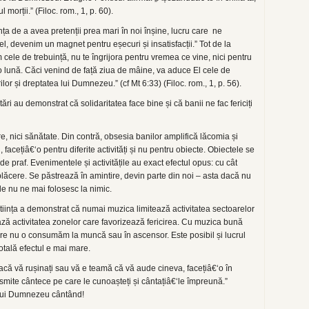
morții.” (Filoc. rom., 1, p. 60).
nța de a avea pretenții prea mari în noi înșine, lucru care ne
, devenim un magnet pentru eșecuri și insatisfacții.” Tot de la
cele de trebuință, nu te îngrijora pentru vremea ce vine, nici pentru
 o lună. Căci venind de față ziua de mâine, va aduce El cele de
lor și dreptatea lui Dumnezeu.” (cf Mt 6:33) (Filoc. rom., 1, p. 56).
ări au demonstrat că solidaritatea face bine și că banii ne fac fericiți
re, nici sănătate. Din contră, obsesia banilor amplifică lăcomia și
, facețiâ€‘o pentru diferite activități și nu pentru obiecte. Obiectele se
e praf. Evenimentele și activitățile au exact efectul opus: cu cât
 plăcere. Se păstrează în amintire, devin parte din noi – asta dacă nu
le nu ne mai folosesc la nimic.
tiința a demonstrat că numai muzica limitează activitatea sectoarelor
ază activitatea zonelor care favorizează fericirea. Cu muzica bună
are nu o consumăm la muncă sau în ascensor. Este posibil și lucrul
otală efectul e mai mare.
 Dacă vă rușinați sau vă e teamă că vă aude cineva, facețiâ€‘o în
smite cântece pe care le cunoașteți și cântațiâ€‘le împreună.”
vă lui Dumnezeu cântând!