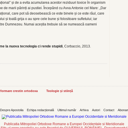
ațional” și de a evita acumularea acestor reziduuri toxice în organism
ine de marii părinți ai pustiei. Începând cu Avva Antonie cel Mare: „Dar
rațional, care pot să deosebească ce este binele și ce este răul, care
ui și toată grija o au spre cele bune și folositoare sufletului; iar
către Dumnezeu. Numai aceștia trebuie să se numească oameni
e la nuova tecnologia ci rende stupidi
, Corbaccio, 2013.
informare crestin ortodoxa
Teologie și stiință
Despre Apostolia
Echipa redacțională
Ultimul număr
Arhiva
Autori
Contact
Abona
Publicatia Mitropoliei Ortodoxe Romane a Europei Occidentale si Meridionale