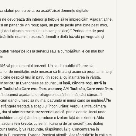
va sfaturi pentru evitarea așaâ€‘zisei demențe digitale:
e ne devorează din interior și trebuie să le împiedicăm. Așadar: afine,
și un pahar de vin roșu; apoi, un pic de pește (mai bine pești mici,
 și deci absorb mai multe substanțe toxice).” Perioadele de post
ănăstirile noastre, respectă demult o dietă bazată pe vegetale și
 puteți merge pe jos la serviciu sau la cumpărături, e cel mai bun
tru
ațiâ€‘vă pe momentul prezent. Un studiu publicat în revista
rilor de meditație: este necesar să fii aici și acum cu propria minte și
t, cine despică firul în patru (în special cu înaintarea în vârstă,
in fericit.” În Evanghelie se spune: „
Tu însă, când te rogi, intră în
 Tatălui tău Care este întru ascuns; ÅŸi Tatăl tău, Care vede întru
îndeamnă așadar la o retragere totală în inimă, căci cămara în
a. Niciun gând lumesc să nu mai pătrundă în inimă când se împlineÅŸte
strângere treptată a spațiului înconjurător: verbul a intra, cămara
, dar și
administrația trezoreriei
, adică, prin extensie, locul unde
închiderea ușii (când se produce o izolare față de exterior). Abia
n ascuns (
en krypto
, cu semnificația și de „în secret”); zic dialog
cuns tainic, îți va răspunde, răsplătinduâ€‘ți. Concentrarea în
de la Dumnezeu. Evagrie Ponticul afirmă: „Așezânduâ€‘te în chilia ta,