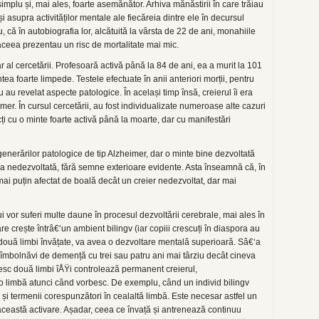
plu și, mai ales, foarte asemănător. Arhiva mănăstirii în care trăiau
i asupra activităților mentale ale fiecăreia dintre ele în decursul
 că în autobiografia lor, alcătuită la vârsta de 22 de ani, monahiile
aceea prezentau un risc de mortalitate mai mic.
 al cercetării. Profesoară activă până la 84 de ani, ea a murit la 101
ea foarte limpede. Testele efectuate în anii anteriori morții, pentru
 au revelat aspecte patologice. În același timp însă, creierul îi era
mer. În cursul cercetării, au fost individualizate numeroase alte cazuri
cți cu o minte foarte activă până la moarte, dar cu manifestări
generărilor patologice de tip Alzheimer, dar o minte bine dezvoltată
a nedezvoltată, fără semne exterioare evidente. Asta înseamnă că, în
 mai puțin afectat de boală decât un creier nedezvoltat, dar mai
ui vor suferi multe daune în procesul dezvoltării cerebrale, mai ales în
re crește întrâ€‘un ambient bilingv (iar copiii crescuți în diaspora au
e două limbi învățate, va avea o dezvoltare mentală superioară. Sâ€‘a
 îmbolnăvi de demență cu trei sau patru ani mai târziu decât cineva
sc două limbi îÅŸi controlează permanent creierul,
 limbă atunci când vorbesc. De exemplu, când un individ bilingv
și termenii corespunzători în cealaltă limbă. Este necesar astfel un
această activare. Așadar, ceea ce învață și antrenează continuu