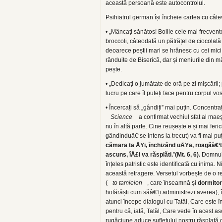
această persoană este autocontrolul.
Psihiatrul german își încheie cartea cu câte
• „Mâncați sănătos! Bolile cele mai frecvent
broccoli, câteodată un pătrățel de ciocolată 
deoarece peștii mari se hrănesc cu cei mici
rânduite de Biserică, dar și meniurile din m
pește.
• „Dedicați o jumătate de oră pe zi mișcării;
lucru pe care îl puteți face pentru corpul vos
• Încercați să „gândiți” mai puțin. Concentr
Science
a confirmat vechiul sfat al maeșt
nu în altă parte. Cine reușește e și mai ferici
gândinduâ€‘se intens la trecut) va fi mai puț
cămara ta ÅŸi, închizând uÅŸa, roagăâ€‘te
ascuns, îÅ£i va răsplăti.
”
(Mt. 6, 6).
Domnul 
înțeles patristic este identificată cu inim
această retragere. Versetul vorbește de o re
(
to tamieion
, care înseamnă și
dormitor
hotărăști cum săâ€‘ți administrezi averea), 
atunci începe dialogul cu Tatăl, Care este î
pentru că, iată, Tatăl, Care vede în acest as
rugăciune aduce sufletului nostru răsplată 