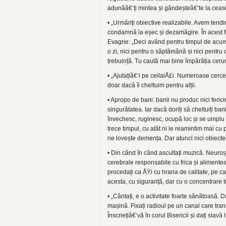
adunăâ€‘ți mintea și gândeșteâ€‘te la ceasul 
• „Urmăriți obiective realizabile. Avem tendi
condamnă la eșec și dezamăgire. În acest fel
Evagrie: „Deci având pentru timpul de acum 
o zi, nici pentru o săptămână și nici pentru
trebuință. Tu caută mai bine împărăția ceruri
• „Ajutațiâ€‘i pe ceilalÅ£i. Numeroase cercet
doar dacă îi cheltuim pentru alții.
• Apropo de bani: banii nu produc nici ferici
singurătatea. Iar dacă doriți să cheltuiți bani
învechesc, ruginesc, ocupă loc și se umplu d
trece timpul, cu atât ni le reamintim mai cu
ne lovește demența. Dar atunci nici obiecte
• Din când în când ascultați muzică. Neuroș
cerebrale responsabile cu frica și alimente
procedați ca ÅŸi cu hrana de calitate, pe c
acesta, cu siguranță, dar cu o concentrare t
• „Cântați, e o activitate foarte sănătoasă.
mașină. Fixați radioul pe un canal care tran
Înscriețiâ€‘vă în corul Bisericii și dați sla