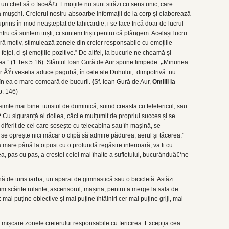
 un chef să o faceÅ£i. Emoțiile nu sunt străzi cu sens unic, care
a mușchi. Creierul nostru absoarbe informații de la corp și elaborează
uprins în mod neașteptat de tahicardie, i se face frică doar de lucrul
 că suntem triști, ci suntem triști pentru că plângem. Același lucru
fără motiv, stimulează zonele din creier responsabile cu emoțiile
eței, ci și emoțiile pozitive.” De altfel, la bucurie ne cheamă și
ea.” (1 Tes 5:16). Sfântul Ioan Gură de Aur spune limpede:
„
Minunea
dar ÅŸi veselia aduce pagubă; în cele ale Duhului, dimpotrivă: nu
 în ea o mare comoară de bucurii.
(
Sf. Ioan Gură de Aur,
Omilii la
p. 146)
e simte mai bine: turistul de duminică, suind creasta cu telefericul, sau
 Cu siguranță al doilea, căci e mulțumit de propriul succes și se
iferit de cel care sosește cu telecabina sau în mașină, se
se oprește nici măcar o clipă să admire pădurea, aerul și tăcerea.”
a mare până la otpust cu o profundă regăsire interioară, va fi cu
, pas cu pas, a crestei celei mai înalte a sufletului, bucurânduâ€‘ne
nă de tuns iarba, un aparat de gimnastică sau o bicicletă. Astăzi
osim scările rulante, ascensorul, mașina, pentru a merge la sala de
 mai puține obiective și mai puține întâlniri cer mai puține griji, mai
n mișcare zonele creierului responsabile cu fericirea. Excepția cea