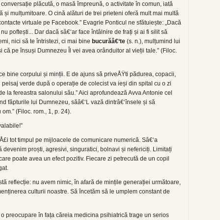
conversație plăcută, o masă împreună, o activitate în comun, iată
nă și mulțumitoare. O cină alături de trei prieteni oferă mult mai multă
contacte virtuale pe Facebook.” Evagrie Ponticul ne sfătuiește: „Dacă
 poftești... Dar dacă sâ€‘ar face întâlnire de frați și ai fi silit să
mi, nici să te întristezi, ci mai bine
bucurăâ€‘te
(s. n.), mulțumind lui
 că pe însuși Dumnezeu Îl vei avea orânduitor al vieții tale.” (Filoc.
ce bine corpului și minții. E de ajuns să priveÅŸti pădurea, copacii,
n peisaj verde după o operație de colecist va ieși din spital cu o zi
de la fereastra salonului său.” Aici aprofundează Avva Antonie cel
nd făpturile lui Dumnezeu, săâ€‘L vază dintrâ€‘însele și să
m.” (Filoc. rom., 1, p. 24).
valabile!”
 staÅ£i tot timpul pe mijloacele de comunicare numerică. Sâ€‘a
evenim proști, agresivi, singuratici, bolnavi și nefericiți. Limitați
u care poate avea un efect pozitiv. Fiecare zi petrecută de un copil
gat.
stă reflecție: nu avem nimic, în afară de mințile generației următoare,
menținerea culturii noastre. Să încetăm să le umplem constant de
 o preocupare în fața căreia medicina psihiatrică trage un serios