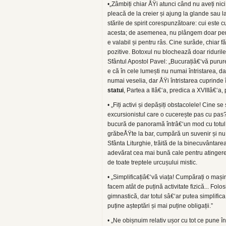
•„Zâmbiți chiar ÅŸi atunci când nu aveți nici
pleacă de la creier și ajung la glande sau l
stările de spirit corespunzătoare: cui este c
acesta; de asemenea, nu plângem doar pentru
e valabil și pentru râs. Cine surâde, chiar 
pozitive. Botoxul nu blochează doar ridurile f
Sfântul Apostol Pavel: „Bucurațiâ€‘vă purur
e că în cele lumești nu numai întristarea, 
numai veselia, dar ÅŸi întristarea cuprinde
statui
, Partea a Ilâ€‘a, predica a XVIIIâ€‘a, 
• „Fiți activi și depășiți obstacolele! Cine s
excursionistul care o cucerește pas cu pas?
bucură de panoramă întrâ€‘un mod cu totul d
grăbeÅŸte la bar, cumpără un suvenir și nu 
Sfânta Liturghie, trăită de la binecuvântare
adevărat cea mai bună cale pentru atingerea
de toate treptele urcușului mistic.
• „Simplificațiâ€‘vă viața! Cumpărați o mași
facem atât de puțină activitate fizică... Fol
gimnastică, dar totul sâ€‘ar putea simplifica:
puține așteptări și mai puține obligații.”
• „Ne obișnuim relativ ușor cu tot ce pune î