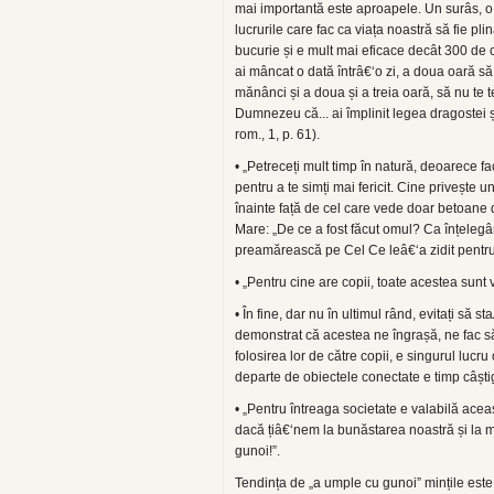
mai importantă este aproapele. Un surâs, o 
lucrurile care fac ca viața noastră să fie pli
bucurie și e mult mai eficace decât 300 de 
ai mâncat o dată întrâ€‘o zi, a doua oară să nu
mănânci și a doua și a treia oară, să nu te te
Dumnezeu că... ai împlinit legea dragostei și
rom., 1, p. 61).
• „Petreceți mult timp în natură, deoarece fa
pentru a te simți mai fericit. Cine privește u
înainte față de cel care vede doar betoane 
Mare: „De ce a fost făcut omul? Ca înțelegâ
preamărească pe Cel Ce leâ€‘a zidit pentru o
• „Pentru cine are copii, toate acestea sunt 
• În fine, dar nu în ultimul rând, evitați să
demonstrat că acestea ne îngrașă, ne fac să d
folosirea lor de către copii, e singurul lucr
departe de obiectele conectate e timp câști
• „Pentru întreaga societate e valabilă acea
dacă țiâ€‘nem la bunăstarea noastră și la 
gunoi!”.
Tendința de „a umple cu gunoi” mințile este