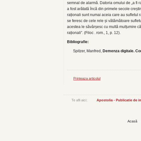
semnal de alarmă. Datoria omului de „a fi r
a fost arătată încă din primele secole creșt
raționali sunt numai aceia care au sufletul 
se feresc de cele rele și vătămătoare sufletul
acestea le săvârșesc cu multă mulțumire 
raționali”. (Filoc . rom., 1, p. 12).
Bibliografie:
Spitzer, Manfred,
Demenza digitale. Com
Printeaza articolul
Te afli aici:
Apostolia - Publicatie de 
Acasă