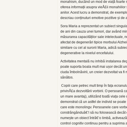
monahism, ducând un mod de viață foarte sim
oferea informații asupra vieÅ£ii monahiilor ș
anilor. Acest lucru a demonstrat, de exemplu,
descriau conținuturi emotive pozitive și de 
Sora Maria a reprezentat un subiect singular
de ani din cauza unei tumori, dar având mint
măsurarea capacităților sale intelectuale, nu
afectat de degenerări tipice morbului Alzhei
similare cu cel al surorii Maria, adică subie
degenerative la nivelul encefalului.
Activitatea mentală nu inhibă instalarea de
poate suporta boala mult mai ușor decât un
ciuda îmbolnăvirii, un creier dezvoltat va fi
sănătos.
Copiii care petrec mult timp în fața ecranul
privinÅ£a dezvoltării vorbirii. O persoană ca
un mare avantaj), utilizând toată viața cel
demonstrat că un astfel de individ se poate
care este monolingv. Persoanele care vorbe
constrângânduâ€‘l să nu folosească decât o
numește un obiect întrâ€‘o limbă, activează 
control cognitiv continuu pentru a suprima 