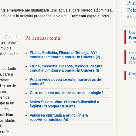
Par
Pel
le negative ale digitalizării lumii actuale, care privesc atât mintea,
nță, ca și în articolul precedent, la volumul
Demența digitală
, scris
6 Aug
Cont
Pe aceeasi tema
al măsurilor
Paro
29 Iu
itzer, avem
 mult la
O no
Fizica, Medicina, Filosofia, Teologia ÅŸi
și să evităm
condiția uimitoare a omului în Univers (2)
„Măn
30 S
Fizica, medicina, filosofia, teologia: despre
importante
condiția uimitoare a omului în Univers (I)
Cong
i, care a
15 S
Putem vedea ceea ce este mai presus de
reierul
vedere?
. Un om de
e din
Care este cea mai mare carte de teologie?
e”, de
Maica Siluana Vlad. O lectură filocalică a
cipe la un
întâlnirii teologiei cu știința
oarte,
rul.
Nun
Valoarea spirituală a muncii în era
roboÅ£ilor inteligenÅ£i
ice, studiu
ă
ere în