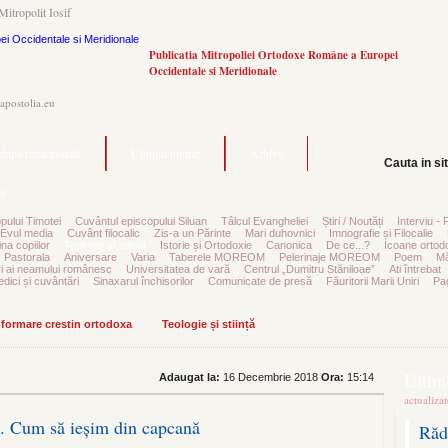
Mitropolit Iosif
Publicatia Mitropoliei Ortodoxe Române a Europei
Occidentale si Meridionale
.apostolia.eu
hipa redacțională
Ultimul număr
Arhiva
Cauta in si
e
pului Timotei
Cuvântul episcopului Siluan
Tâlcul Evangheliei
Știri / Noutăți
Interviu - 
Evul media
Cuvânt filocalic
Zis-a un Părinte
Mari duhovnici
Imnografie și Filocalie
na copiilor
Teologie și stiință
Istorie și Ortodoxie
Canonica
De ce...?
Icoane ortod
Pastorala
Aniversare
Varia
Taberele MOREOM
Pelerinaje MOREOM
Poem
Mă
ri ai neamului românesc
Universitatea de vară
Centrul „Dumitru Stăniloae”
Ati întrebat
edici și cuvântări
Sinaxarul închisorilor
Comunicate de presă
Făuritorii Marii Uniri
Pag
informare crestin ortodoxa
Teologie și stiință
Ultime
Adaugat la:
16 Decembrie 2018
Ora:
15:14
actualiza
ală. Cum să ieșim din capcană
Răd