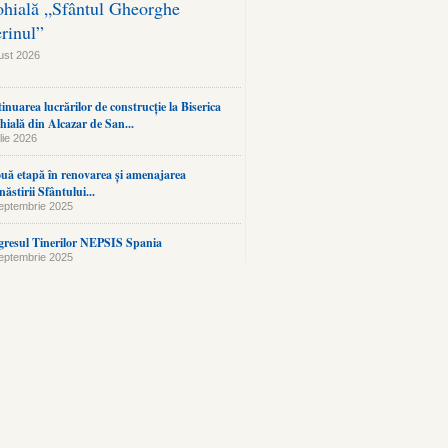
ohială „Sfântul Gheorghe
erinul”
ust 2026
inuarea lucrărilor de construcție la Biserica
hială din Alcazar de San...
lie 2026
uă etapă în renovarea și amenajarea
ăstirii Sfântului...
eptembrie 2025
resul Tinerilor NEPSIS Spania
eptembrie 2025