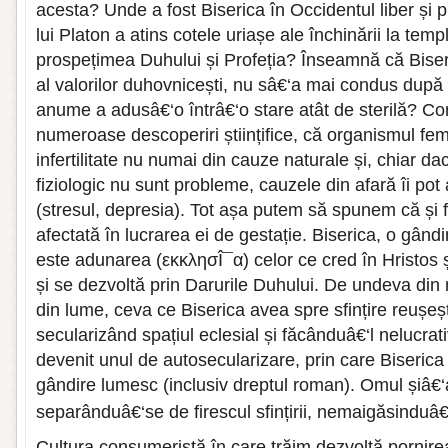
acesta? Unde a fost Biserica în Occidentul liber și 
lui Platon a atins cotele uriașe ale închinării la temp
prospețimea Duhului și Profeția? Înseamnă că Biseri
al valorilor duhovnicești, nu sâ€‘a mai condus după 
anume a adusâ€‘o întrâ€‘o stare atât de sterilă? C
numeroase descoperiri științifice, că organismul fem
infertilitate nu numai din cauze naturale și, chiar d
fiziologic nu sunt probleme, cauzele din afară îi pot 
(stresul, depresia). Tot așa putem să spunem că și fer
afectată în lucrarea ei de gestație. Biserica, o gân
este adunarea (εκκλησÎ¯α) celor ce cred în Hristos 
și se dezvoltă prin Darurile Duhului. De undeva din
din lume, ceva ce Biserica avea spre sfințire reușeș
secularizând spațiul eclesial și făcânduâ€‘l nelucrat
devenit unul de autosecularizare, prin care Biserica
gândire lumesc (inclusiv dreptul roman). Omul șiâ€
separânduâ€‘se de firescul sfințirii, nemaigăsinduâ€‘l
Cultura consumeristă în care trăim dezvoltă pornire