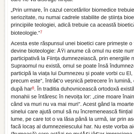
„Prin urmare, în cazul cercetărilor biomedice trebuie
seriozitate, nu numai cadrele stabilite de știința bioe
principiile teologiei, adică trebuie ca această bioet
bioteologie.”
7
Acesta este răspunsul unei bioetici care primește o 
devine bioteologie: ÅŸi anume că omul nu este numai 
participativă la Ființa dumnezeiască, prin energiile 
Supraomul nu există, omul se poate însă îndumnezei 
participă la viața lui Dumnezeu și poate vorbi cu El,
precum este”, întrâ€‘o veșnică petrecere în lumin
după har
. În traditia duhovnicească ortodoxă exist
8
monahii se întăresc în nevoița lor: „cine moare înain
când va muri nu va mai muri”. Acest gând la moarte 
sinelui care ajută omul să nu încremenească ființial
lume, pe care tot o va lăsa până la urmă, iar prin a
facă locaș al dumnezeiescului har. Nu este vorba aic
(frumoasă) care astăzi pe mulÅ£i iâ€‘ar impresiona,