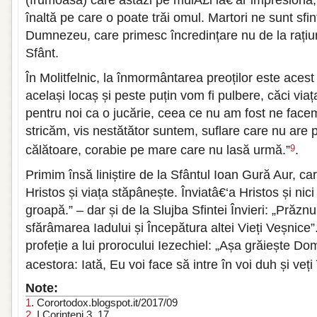
înaltă pe care o poate trăi omul. Martori ne sunt sfinți
Dumnezeu, care primesc încredințare nu de la rațiun
Sfânt.
În Molitfelnic, la înmormântarea preoților este aces
același locaș și peste puțin vom fi pulbere, căci viața
pentru noi ca o jucărie, ceea ce nu am fost ne fac
stricăm, vis nestătător suntem, suflare care nu are 
călătoare, corabie pe mare care nu lasă urmă.”
.
9
Primim însă liniștire de la Sfântul Ioan Gură Aur, ca
Hristos și viața stăpânește. Înviatâ€‘a Hristos și nic
groapă.” – dar și de la Slujba Sfintei Învieri: „Prăz
sfărâmarea Iadului și Începătura altei Vieți Veșnic
profeție a lui prorocului Iezechiel: „Așa grăiește 
acestora: Iată, Eu voi face să intre în voi duh și veți 
Note:
1
. Corortodox.blogspot.it/2017/09
2
. I Corinteni 3, 17.