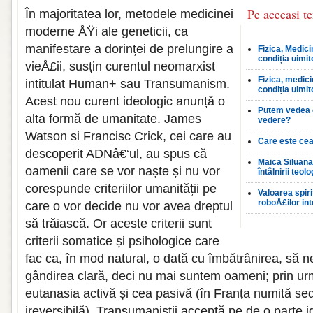
Pe aceeasi t
În majoritatea lor, metodele medicinei
moderne ÅŸi ale geneticii, ca
manifestare a dorinței de prelungire a
Fizica, Medici
condiția uimit
vieÅ£ii, susțin curentul neomarxist
Fizica, medici
intitulat Human+ sau Transumanism.
condiția uimit
Acest nou curent ideologic anunță o
Putem vedea 
alta formă de umanitate. James
vedere?
Watson si Francisc Crick, cei care au
Care este cea
descoperit ADNâ€‘ul, au spus că
Maica Siluana 
oamenii care se vor naște și nu vor
întâlnirii teolo
corespunde criteriilor umanității pe
Valoarea spiri
roboÅ£ilor in
care o vor decide nu vor avea dreptul
să trăiască. Or aceste criterii sunt
criterii somatice și psihologice care
fac ca, în mod natural, o dată cu îmbătrânirea, să
gândirea clară, deci nu mai suntem oameni; prin ur
eutanasia activă și cea pasivă (în Franța numită se
ireversibilă). Transumaniștii acceptă pe de o parte