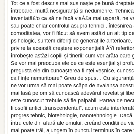
Tot ce a fost descris mai sus naște pe bună drepta
întrebare, multă nesiguranță și nedumerire. Tehnic
inventatâ€‘o ca să ne facă viaÅ£a mai ușoară, ne v
sau poate chiar controlul asupra tehnicii, înlesnirea a
comoditatea, vor fi făcut să avem astăzi un alt tip
psihologic, suntem diferiți de generațiile anterioare
privire la această creștere exponențială ÅŸi referitor 
înrobește astăzi copiii și tinerii: cum vor arăta oare
Se vor mai preocupa ele de ce este esențial și pro
pregusta ele din cunoașterea ființei veșnice, cunosc
ca ființe nemuritoare? Greu de spus… Cu siguranță, 
ne vor urma să mai poate scăpa de avalanșa acestu
mai lasă pe om să cunoască adevărul revelat și libert
este cunoscut trebuie să fie palpabil. Partea de ne
filosofii antici „transcendentul”, acum este interfe
progres tehnic, biotehologie, nanotehnologie. Dacă
întru cele din afară ale omului, creând condiții de v
mai poate trăi, ajungem în punctul terminus în car