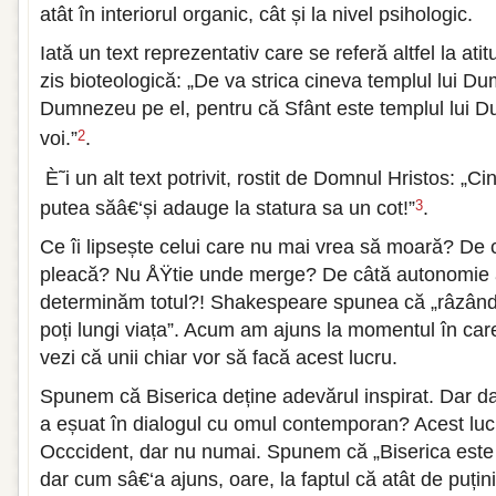
atât în interiorul organic, cât și la nivel psihologic.
Iată un text reprezentativ care se referă altfel la ati
zis bioteologică: „De va strica cineva templul lui Du
Dumnezeu pe el, pentru că Sfânt este templul lui D
voi.”
.
2
È˜i un alt text potrivit, rostit de Domnul Hristos: „Ci
putea săâ€‘și adauge la statura sa un cot!”
.
3
Ce îi lipsește celui care nu mai vrea să moară? De c
pleacă? Nu ÅŸtie unde merge? De câtă autonomie 
determinăm totul?! Shakespeare spunea că „râzând de
poți lungi viața”. Acum am ajuns la momentul în care
vezi că unii chiar vor să facă acest lucru.
Spunem că Biserica deține adevărul inspirat. Dar da
a eșuat în dialogul cu omul contemporan? Acest lucr
Occcident, dar nu numai. Spunem că „Biserica este în
dar cum sâ€‘a ajuns, oare, la faptul că atât de puțin