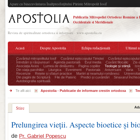
Apare cu binecuvântarea Înaltpresfinţitului Părinte Mitropolit Iosif
Publicatia Mitropoliei Ortodoxe Române a 
Occidentale si Meridionale
Revista de spiritualitate ortodoxa si informare - www.apostolia.eu
Acasă
Despre Apostolia
Echipa redacțională
Ultimul 
Cuvântul mitropolitului Iosif
Cuvântul episcopului Timotei
Cuvântul episcopului
Întrebări și răspunsuri
Agenda pastorală
Evul media
Cuvânt filocalic
Zis-
Asociația Axios
Lumea de dinlăuntru
Pagina copiilor
Teologie și stiință
Ist
Din viața parohiilor
Liturgica
Eveniment
Pastorala
Aniversare
Varia
T
Recenzie
Rețete și sfaturi practice
Martiri ai neamului românesc
Universita
Din pagini de Scriptură
File de Pateric
Predici și cuvântări
Sinaxarul închisor
Autobiografia spirituală
Te afli aici:
Apostolia - Publicatie de informare crestin ortodoxa
Teo
Stire
Ada
Prelungirea vieții. Aspecte bioetice și bi
de
Pr. Gabriel Popescu