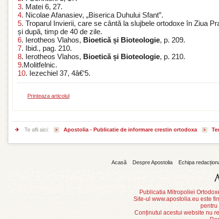
3
. Matei 6, 27.
4
. Nicolae Afanasiev, „Biserica Duhului Sfant”.
5
. Troparul Invierii, care se cântă la slujbele ortodoxe în Ziua Pr
și după, timp de 40 de zile.
6
. Ierotheos Vlahos,
Bioetică și Bioteologie
, p. 209.
7
. Ibid., pag. 210.
8
. Ierotheos Vlahos,
Bioetică și Bioteologie
, p. 210.
9
.Molitfelnic.
10
. Iezechiel 37, 4â€‘5.
Printeaza articolul
Te afli aici:
Apostolia - Publicatie de informare crestin ortodoxa
Teo
Acasă
Despre Apostolia
Echipa redacțion
Publicatia Mitropoliei Ortodo
Site-ul www.apostolia.eu este
pentru
Conținutul acestui website nu re