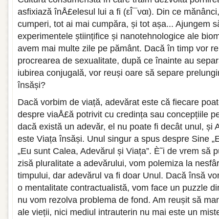
asfixiază înÅ£elesul lui a fi (εÎ¯ναι). Din ce mănânci
cumperi, tot ai mai cumpăra, și tot așa... Ajungem s
experimentele științifice și nanotehnologice ale bio
avem mai multe zile pe pământ. Dacă în timp vor re
procrearea de sexualitate, după ce înainte au separ
iubirea conjugală, vor reuși oare să separe prelungir
însăși?
Dacă vorbim de viață, adevărat este că fiecare poat
despre viaÅ£ă potrivit cu credința sau concepțiile pe
dacă există un adevăr, el nu poate fi decât unul, și
este Viața însăși. Unul singur a spus despre Sine „E
„Eu sunt Calea, Adevărul și Viața”. È˜i de vrem să 
zisă pluralitate a adevărului, vom polemiza la nesfârși
timpului, dar adevărul va fi doar Unul. Dacă însă 
o mentalitate contractualistă, vom face un puzzle din
nu vom rezolva problema de fond. Am reușit să ma
ale vieții, nici mediul intrauterin nu mai este un mis