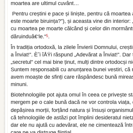
moartea are ultimul cuvânt…
Pentru creștini e pace și liniște, pentru că moartea a 
este moarte biruința?”), și aceasta vine din interior: 
cu moartea pe moarte călcând și celor din mormântu
dăruinduâ€‘le.”
.
5
În tradiția ortodoxă, la zilele Învierii Domnului, creșt
a Înviat!”. È˜i îÅŸi răspund „Adevărat a Înviat!”. Dar
„secretul” cel mai bine ținut, mulți dintre ortodocși n
Suntem responsabili cu anunțarea bunei vestiri, că m
avem moaște de sfinți care răspândesc bună mirea
minuni.
Biotehnologiile pot ajuta omul în ceea ce privește s
mergem pe o cale bună dacă ne vor controla viața, d
depășirea morții, forțând natura și însuși organism
că tehnologiile de astăzi pot împlini desideratul ni
dar ele nu ajută cu adevărat, ele ne cimentează înt
care ne va distruge ființial.