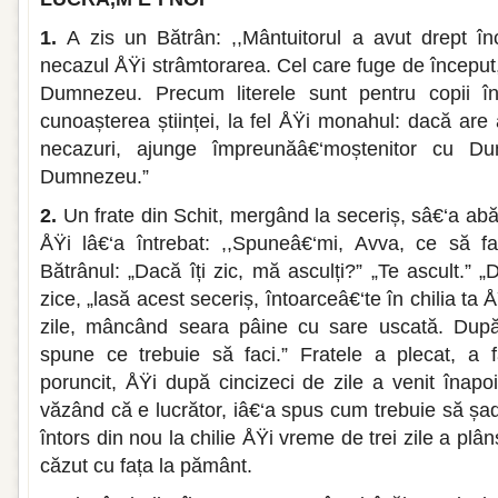
1.
A zis un Bătrân: ,,Mântuitorul a avut drept înc
necazul ÅŸi strâmtorarea. Cel care fuge de început
Dumnezeu. Precum literele sunt pentru copii înce
cunoașterea științei, la fel ÅŸi monahul: dacă are 
necazuri, ajunge împreunăâ€‘moștenitor cu Du
Dumnezeu.”
2.
Un frate din Schit, mergând la seceriș, sâ€‘a ab
ÅŸi lâ€‘a întrebat: ,,Spuneâ€‘mi, Avva, ce să fa
Bătrânul: „Dacă îți zic, mă asculți?” „Te ascult.” „
zice, „lasă acest seceriș, întoarceâ€‘te în chilia ta 
zile, mâncând seara pâine cu sare uscată. După
spune ce trebuie să faci.” Fratele a plecat, a
poruncit, ÅŸi după cincizeci de zile a venit înapoi
văzând că e lucrător, iâ€‘a spus cum trebuie să șadă
întors din nou la chilie ÅŸi vreme de trei zile a pl
căzut cu fața la pământ.