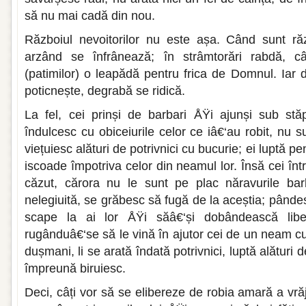
să nu mai cadă din nou.
Războiul nevoitorilor nu este așa. Când sunt răz
arzând se înfrânează; în strâmtorări rabdă, c
(patimilor) o leapădă pentru frica de Domnul. Iar 
poticnește, degrabă se ridică.
La fel, cei prinși de barbari ÅŸi ajunși sub stă
îndulcesc cu obiceiurile celor ce iâ€‘au robit, nu sun
viețuiesc alături de potrivnici cu bucurie; ei luptă p
iscoade împotriva celor din neamul lor. Însă cei într
căzut, cărora nu le sunt pe plac năravurile barb
nelegiuită, se grăbesc să fugă de la aceștia; pânde
scape la ai lor ÅŸi săâ€‘și dobândească libe
rugânduâ€‘se să le vină în ajutor cei de un neam c
dușmani, li se arată îndată potrivnici, luptă alături 
împreună biruiesc.
Deci, câți vor să se elibereze de robia amară a vră