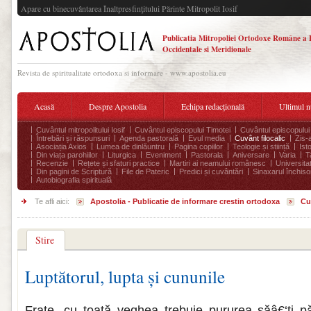
Apare cu binecuvântarea Înaltpresfinţitului Părinte Mitropolit Iosif
Publicatia Mitropoliei Ortodoxe Române a 
Occidentale si Meridionale
Revista de spiritualitate ortodoxa si informare - www.apostolia.eu
Acasă
Despre Apostolia
Echipa redacțională
Ultimul 
Cuvântul mitropolitului Iosif
Cuvântul episcopului Timotei
Cuvântul episcopului
Întrebări și răspunsuri
Agenda pastorală
Evul media
Cuvânt filocalic
Zis-
Asociația Axios
Lumea de dinlăuntru
Pagina copiilor
Teologie și stiință
Ist
Din viața parohiilor
Liturgica
Eveniment
Pastorala
Aniversare
Varia
T
Recenzie
Rețete și sfaturi practice
Martiri ai neamului românesc
Universita
Din pagini de Scriptură
File de Pateric
Predici și cuvântări
Sinaxarul închisor
Autobiografia spirituală
Te afli aici:
Apostolia - Publicatie de informare crestin ortodoxa
Cu
Stire
Luptătorul, lupta și cununile
Frate, cu toată veghea trebuie pururea săâ€‘ți păz