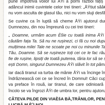
pune împotriva voilor lui ÅŸi a porni război fățiș
adâncul inimii cuvintele celor trei tineri: „ÅŸtiut săâ€
nu vom asculta de glasul tău, nici nu vom sluji desfăt
Se cuvine ca în luptă să cheme ÅŸi ajutorul du
Dumnezeu, din nou împreună cu cei trei tineri:
„
Doamne, urmăm acum Èšie cu toată inima ÅŸi
căutăm fața Ta. Să nu ne rușinezi, ci fă cu noi du
mulțimea milei Tale ne scoate pe noi cu minunile T
Tău, Doamne. Să se rușineze toți cei ce le fac rău 
fie de rușine, lipsiți de toată puterea, tăria lor să se
ești Domn, singurul Dumnezeu ÅŸi slăvit în tot păm
Iar dacă tiranul va turba de mânie ÅŸi va încinge înș
îndrăznească cei ce se încred în Domnul! Căci cup
va preface în rouă, iar tiranul, de care odinioară
încolo se va îngrozi ÅŸi de umbra lor, pentru ajutorul
CÂTEVA PILDE DIN VIAÈšA BÄ‚TRÂNILOR, PEN
LUCRÄ‚M È˜I NOI