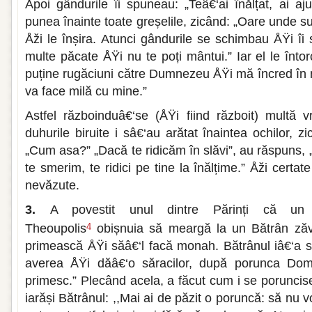
Apoi gândurile îi spuneau: „Teâ€‘ai înălțat, ai aju
punea înainte toate greșelile, zicând: „Oare unde s
Åži le înșira. Atunci gândurile se schimbau ÅŸi îi 
multe păcate ÅŸi nu te poți mântui.” Iar el le înto
puține rugăciuni către Dumnezeu ÅŸi mă încred în n
va face milă cu mine.”
Astfel războinduâ€‘se (ÅŸi fiind războit) multă 
duhurile biruite i sâ€‘au arătat înaintea ochilor, z
„Cum asa?” „Dacă te ridicăm în slăvi”, au răspuns, 
te smerim, te ridici pe tine la înălțime.” Åži certa
nevăzute.
3.
A povestit unul dintre Părinți că un 
Theoupolis
obișnuia să meargă la un Bătrân zăvo
4
primească ÅŸi săâ€‘l facă monah. Bătrânul iâ€‘a sp
averea ÅŸi dăâ€‘o săracilor, după porunca Domn
primesc.” Plecând acela, a făcut cum i se poruncise 
iarăși Bătrânul: ,,Mai ai de păzit o poruncă: să nu vo