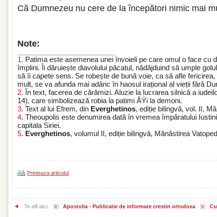
Că Dumnezeu nu cere de la începători nimic mai mult
Note:
1
. Patima este asemenea unei învoieli pe care omul o face cu d
împlini. Îi dăruiește diavolului păcatul, nădăjduind să umple golul 
să îi capete sens. Se robește de bună voie, ca să afle fericirea,
mult, se va afunda mai adânc în haosul irațional al vieții fără 
2
. În text, facerea de cărămizi. Aluzie la lucrarea silnică a iudeil
14), care simbolizează robia la patimi ÅŸi la demoni.
3
. Text al lui Efrem, din
Everghetinos
, ediție bilingvă, vol. II, 
4
. Theoupolis este denumirea dată în vremea împăratului Iustinia
capitala Siriei.
5
.
Everghetinos
, volumul II, ediție bilingvă, Mănăstirea Vatoped
Printeaza articolul
Te afli aici:
Apostolia - Publicatie de informare crestin ortodoxa
Cu