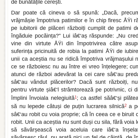
de bunătățile cerești.
Dar poate că cineva o să spună: „Dacă, precum 
vrăjmășie împotriva patimilor e în chip firesc ÅŸi
pe iubitorii de plăceri războiți cumplit de patimi d
îngăduie pocăința?” Lui iâ€‘aș răspunde: „Nu cred,
vine din virtute ÅŸi din împotrivirea către asup
suferința pricinuită de robia la patimi ÅŸi de iub
unii ca aceștia nu se ridică împotriva vrăjmașului 
ce se războiesc nu au între ei vreo înțelegere; cu
atunci de război adevărat la cei care sâ€‘au preda
sâ€‘au vândut plăcerilor? Dacă sunt războiți, nu
pentru virtute șiâ€‘l strâmtorează pe potrivnic, ci 
împlini învoiala nelegiuită
; ca astfel săâ€‘și plăte
1
să nu lepede câtuși de puțin lucrarea silnică
a po
2
sâ€‘au robit cu voia proprie; că în ceea ce e biruit
robit. Unii ca aceștia nu sunt duși cu sila, fără voia
să săvârșească voia aceluia care iâ€‘a înșel
săvârșesc răul, nu arată nici un fel de căință, de 