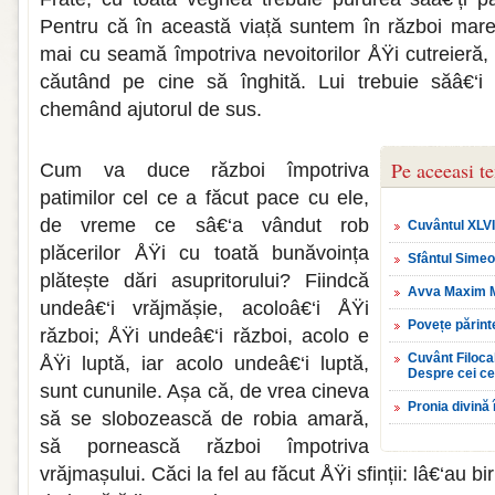
Pentru că în această viață suntem în război mare
mai cu seamă împotriva nevoitorilor ÅŸi cutreieră, 
căutând pe cine să înghită. Lui trebuie săâ€‘i s
chemând ajutorul de sus.
Pe aceeasi t
Cum va duce război împotriva
patimilor cel ce a făcut pace cu ele,
de vreme ce sâ€‘a vândut rob
Cuvântul XLVII
plăcerilor ÅŸi cu toată bunăvoința
Sfântul Simeo
plătește dări asupritorului? Fiindcă
Avva Maxim Ma
undeâ€‘i vrăjmășie, acoloâ€‘i ÅŸi
Povețe părint
război; ÅŸi undeâ€‘i război, acolo e
Cuvânt Filocal
ÅŸi luptă, iar acolo undeâ€‘i luptă,
Despre cei ce
sunt cununile. Așa că, de vrea cineva
Pronia divină
să se slobozească de robia amară,
să pornească război împotriva
vrăjmașului. Căci la fel au făcut ÅŸi sfinții: lâ€‘au bi