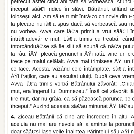
petrecut astfel cinci ani fără să vorbească. Atunci
început săâ€‘l ridice în slăvi. Bătrânul, aflând a
folosești aici. Am să te trimit întrâ€‘o chinovie din Eg
la plecare nu iâ€‘a spus dacă să vorbească sau nu;
nu vorbea. Avva care lâ€‘a primit a vrut săâ€‘l 
întrâ€‘adevăr e mut. Lâ€‘a trimis cu treabă, când 
întorcânduâ€‘se să fie silit să spună că nâ€‘a putu
la râu, îÅŸi pleacă genunchii ÅŸi iată, vine un croc
trece pe malul celălalt. Avva mai trimisese ÅŸi un f
ce face. Acesta, văzând cele întâmplate, sâ€‘a înt
ÅŸi fraților, care au ascultat uluiți. După ceva vrem
Avva iâ€‘a trimis vorbă Bătrânului zăvorât: „Chia
mut, era îngerul lui Dumnezeu.” Însă cel zăvorât i
fire mut, dar nu grăia, ca să păzească porunca pe 
început.” Auzind aceasta sâ€‘au minunat ÅŸi lâ€‘a
4.
Ziceau Bătrânii că cine are încredere în altul
aceluia nu mai are nevoie să ia aminte la porunci
doar săâ€‘și lase voile înaintea Părintelui său ÅŸi