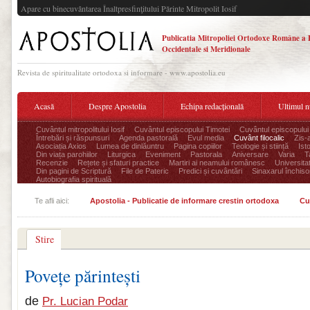
Apare cu binecuvântarea Înaltpresfinţitului Părinte Mitropolit Iosif
Publicatia Mitropoliei Ortodoxe Române a 
Occidentale si Meridionale
Revista de spiritualitate ortodoxa si informare - www.apostolia.eu
Acasă
Despre Apostolia
Echipa redacțională
Ultimul 
Cuvântul mitropolitului Iosif
Cuvântul episcopului Timotei
Cuvântul episcopului
Întrebări și răspunsuri
Agenda pastorală
Evul media
Cuvânt filocalic
Zis-
Asociația Axios
Lumea de dinlăuntru
Pagina copiilor
Teologie și stiință
Ist
Din viața parohiilor
Liturgica
Eveniment
Pastorala
Aniversare
Varia
T
Recenzie
Rețete și sfaturi practice
Martiri ai neamului românesc
Universita
Din pagini de Scriptură
File de Pateric
Predici și cuvântări
Sinaxarul închisor
Autobiografia spirituală
Te afli aici:
Apostolia - Publicatie de informare crestin ortodoxa
Cu
Stire
Povețe părintești
de
Pr. Lucian Podar