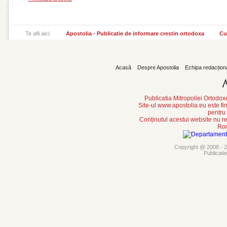
Te afli aici:
Apostolia - Publicatie de informare crestin ortodoxa
Cu
Acasă
Despre Apostolia
Echipa redacțion
Publicatia Mitropoliei Ortodo
Site-ul www.apostolia.eu este
pentru
Conținutul acestui website nu re
Rom
Copyright @ 2008 - 20
Publicati