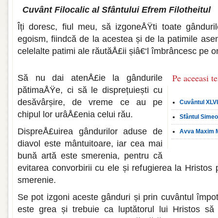
Cuvânt Filocalic al Sfântului Efrem Filotheitul
Îți doresc, fiul meu, să izgoneÅŸti toate gândur
egoism, fiindcă de la acestea și de la patimile as
celelalte patimi ale răutăÅ£ii șiâ€‘l îmbrâncesc pe o
Pe aceeasi t
Să nu dai atenÅ£ie la gândurile
pătimaÅŸe, ci să le disprețuiești cu
desăvârșire, de vreme ce au pe
Cuvântul XLVII
chipul lor urâÅ£enia celui rău.
Sfântul Simeo
DispreÅ£uirea gândurilor aduse de
Avva Maxim Ma
diavol este mântuitoare, iar cea mai
bună artă este smerenia, pentru că
evitarea convorbirii cu ele și refugierea la Hristo
smerenie.
Se pot izgoni aceste gânduri și prin cuvântul împotr
este grea și trebuie ca luptătorul lui Hristos să 