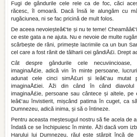
Fugi de gândurile cele rele ca de foc, căci acest
răcesc, îl omoară. Dacă însă le alungăm cu mân
rugăciunea, ni se fac pricină de mult folos.
De aceea nevoieșteâ€‘te și nu te teme! Cheamăâ€‘L
ce este gata a ne ajuta. Nu e nevoie de multe rugăm
scârbește de răni, primește lacrimile ca un bun Sa
cel care a fost rănit de tâlharii cei gândiÅ£i. Drept 
Cât despre gândurile cele necuviincioase, 
imaginaÅ£ie, adică vin în minte persoane, lucrur
adunat cele cinci simÅ£uri și leâ€‘au mutat pr
imaginaÅ£iei. Åži din când în când diavolul
imaginaÅ£ie, persoane sau cântece și altele, pe 
leâ€‘au învistierit, mișcând patima în cuget, ca s
Dumnezeu, adică inima, și să o întineze.
Pentru aceasta meștesugul nostru să fie acela de a
îndată ce se închipuiesc în minte. Åži dacă vom izb
Harului lui Dumnezeu, răul este stârpit încă de 