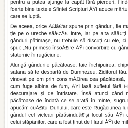
pentru a putea ajunge la capăt fără pierderi, fii
foarte bine textele Sfintei Scripturi ÅŸi aduce mărtu
care se luptă.
De aceea, orice Å£iâ€‘ar spune prin gânduri, fie mâ
ție pe o ureche săâ€‘Å£i intre, iar pe alta săâ€‘ț
gânduri pătimașe, nu trebuie să discuți cu ele, ci 
spui: „Nu primesc însoÅ£ire ÅŸi convorbire cu gându
statornic în rugăciune.
Alungă gândurile păcătoase, taie închipuirea, chipul
satana să te despartă de Dumnezeu, Ziditorul tău. 
vinovat pe om prin consimÅ£irea cea păcătoasă, 
cum fuge albina de fum, ÅŸi lasă sufletul fără Ha
descurajare și de întristare. Însă atunci când n
păcătoase de îndată ce se arată în minte, sugr
apucăm cuÅ£itul Duhului, care este Rugăciunea lui
gândul cel viclean părăsinduâ€‘și locul său ÅŸi 
celui stăpânitor, care a fost ținut de Harul ÅŸi de 