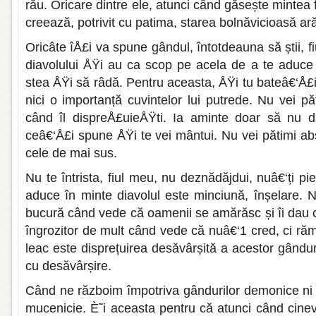
rău. Oricare dintre ele, atunci când găsește mintea f
creează, potrivit cu patima, starea bolnăvicioasă ar
Oricâte îÅ£i va spune gândul, întotdeauna să știi, f
diavolului ÅŸi au ca scop pe acela de a te aduce 
stea ÅŸi să râdă. Pentru aceasta, ÅŸi tu bateâ€‘Å£
nici o importanță cuvintelor lui putrede. Nu vei pă
când îl dispreÅ£uieÅŸti. Ia aminte doar să nu 
ceâ€‘Å£i spune ÅŸi te vei mântui. Nu vei pătimi ab
cele de mai sus.
Nu te întrista, fiul meu, nu deznădăjdui, nuâ€‘ți pie
aduce în minte diavolul este minciună, înșelare. N
bucură când vede că oamenii se amărăsc și îi dau 
îngrozitor de mult când vede că nuâ€‘1 cred, ci ră
leac este disprețuirea desăvârșită a acestor gândur
cu desăvârșire.
Când ne războim împotriva gândurilor demonice ni 
mucenicie. È˜i aceasta pentru că atunci când cine