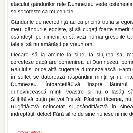
atacului gândurilor rele Dumnezeu vede osteneala ș
se socotește ca mucenicie.
Gândurile de necredință au ca pricină trufia și egoi
meu, gândurile egoiste, și să cugeți foarte smerit 
osândești pe nimeni, ci să vezi numai greșelile tal
tale și să nu amărăști pe vreun om.
Fiecare să ia aminte la sine, la slujirea sa, m
cerceteze dacă are pomenirea lui Dumnezeu, pomeni
Raiului și orice altă cugetare dumnezeiască. Fap
în suflet se datorează răspândirii minții și nu inter
Dumnezeu. Întoarcetiâ€‘vă înspre lăuntrul 
duhovnicească minții voastre și nu o lasăți să
Silițiâ€‘vă puțin pe voi înșivă! Păstrați tăcerea, nu 
Rugățiâ€‘vă neîncetat și osândițiâ€‘vă în sin
îndreptățiți deloc! Fără silire de sine nu iese nimic
Printeaza articolul