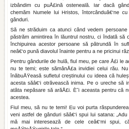
izbândim cu puÅ£ină osteneală. Iar dacă gândur
chemăm Numele lui Hristos, întorcânduâ€‘ne cu 
gânduri.
Să ne străduim ca atunci când vedem persoane 
păstrăm amintirea în lăuntrul nostru, ci îndată s
închipuirea acestor persoane să pătrundă în sufl
neâ€‘o pună diavolul înainte pentru a ne pricinui ră
Pentru gândurile de hulă, fiul meu, pe care Å£i le a
nu te temi; este sămânÅ£a invidiei celui rău. Nu
înăbuÅŸeasă sufletul creștinului cu ideea că huleșt
acesta săâ€‘i otrăvească inima. Pe o ureche să in
atâta nepăsare să arăÅ£i. È˜i aceasta pentru că nu
acestea.
Fiul meu, să nu te temi! Eu voi purta răspunderea 
veni astfel de gânduri săâ€‘i spui lui satana: „Ad
mă mai interesează de cele ceâ€‘mi spui, că