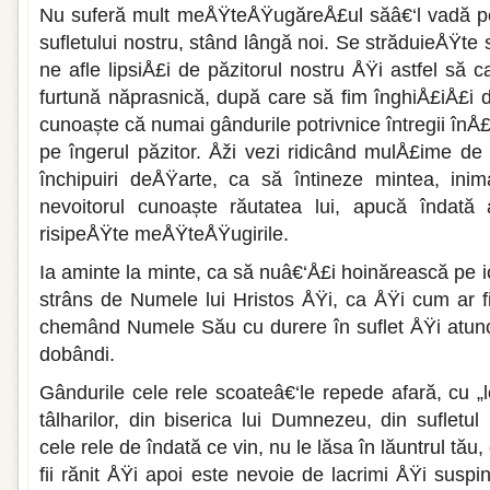
Nu suferă mult meÅŸteÅŸugăreÅ£ul săâ€‘l vadă pe 
sufletului nostru, stând lângă noi. Se străduieÅŸte 
ne afle lipsiÅ£i de păzitorul nostru ÅŸi astfel să
furtună năprasnică, după care să fim înghiÅ£iÅ£i d
cunoaște că numai gândurile potrivnice întregii înÅ£
pe îngerul păzitor. Åži vezi ridicând mulÅ£ime d
închipuiri deÅŸarte, ca să întineze mintea, ini
nevoitorul cunoaște răutatea lui, apucă îndată 
risipeÅŸte meÅŸteÅŸugirile.
Ia aminte la minte, ca să nuâ€‘Å£i hoinărească pe ic
strâns de Numele lui Hristos ÅŸi, ca ÅŸi cum ar fi
chemând Numele Său cu durere în suflet ÅŸi atunci
dobândi.
Gândurile cele rele scoateâ€‘le repede afară, cu „lov
tâlharilor, din biserica lui Dumnezeu, din sufletu
cele rele de îndată ce vin, nu le lăsa în lăuntrul tău
fii rănit ÅŸi apoi este nevoie de lacrimi ÅŸi suspi