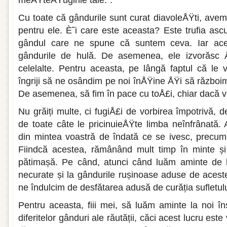
meÅŸteÅŸugirile tale.”.
Cu toate că gândurile sunt curat diavoleÅŸti, avem
pentru ele. È˜i care este aceasta? Este trufia asc
gândul care ne spune că suntem ceva. Iar ace
gândurile de hulă. De asemenea, ele izvorăsc 
celelalte. Pentru aceasta, pe lângă faptul că le
îngriji să ne osândim pe noi înÅŸine ÅŸi să război
De asemenea, să fim în pace cu toÅ£i, chiar dacă v
Nu grăiți multe, ci fugiÅ£i de vorbirea împotrivă, 
de toate câte le pricinuieÅŸte limba neînfrânată. 
din mintea voastră de îndată ce se ivesc, precum ș
Fiindcă acestea, rămânând mult timp în minte și
pătimașă. Pe când, atunci când luăm aminte de la
necurate și la gândurile rușinoase aduse de aceste
ne îndulcim de desfătarea adusă de curăția sufletul
Pentru aceasta, fiii mei, să luăm aminte la noi înș
diferitelor gânduri ale răutății, căci acest lucru est