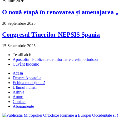
29 Iulie 2026
O nouă etapă în renovarea și amenajarea „M
30 Septembrie 2025
Congresul Tinerilor NEPSIS Spania
15 Septembrie 2025
Te afli aici:
Apostolia - Publicatie de informare crestin ortodoxa
Cuvânt filocalic
Acasă
Despre Apostolia
Echipa redacțională
Ultimul număr
Arhiva
Autori
Contact
Abonamente