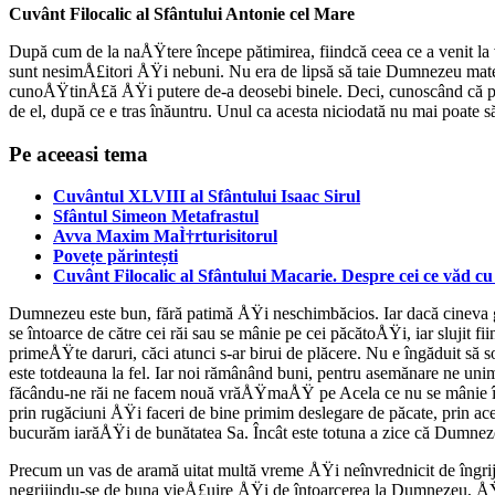
Cuvânt Filocalic al Sfântului Antonie cel Mare
După cum de la naÅŸtere începe pătimirea, fiindcă ceea ce a venit la 
sunt nesimÅ£itori ÅŸi nebuni. Nu era de lipsă să taie Dumnezeu materi
cunoÅŸtinÅ£ă ÅŸi putere de-a deosebi binele. Deci, cunoscând că păc
de el, după ce e tras înăuntru. Unul ca acesta niciodată nu mai poat
Pe aceeasi tema
Cuvântul XLVIII al Sfântului Isaac Sirul
Sfântul Simeon Metafrastul
Avva Maxim MaÌ†rturisitorul
Povețe părintești
Cuvânt Filocalic al Sfântului Macarie. Despre cei ce văd c
Dumnezeu este bun, fără patimă ÅŸi neschimbăcios. Iar dacă cineva
se întoarce de către cei răi sau se mânie pe cei păcătoÅŸi, iar slujit 
primeÅŸte daruri, căci atunci s-ar birui de plăcere. Nu e îngăduit s
este totdeauna la fel. Iar noi rămânând buni, pentru asemănare ne u
făcându-ne răi ne facem nouă vrăÅŸmaÅŸ pe Acela ce nu se mânie în d
prin rugăciuni ÅŸi faceri de bine primim deslegare de păcate, prin a
bucurăm iarăÅŸi de bunătatea Sa. Încât este totuna a zice că Dumnezeu
Precum un vas de aramă uitat multă vreme ÅŸi neînvrednicit de îngrij
negrijindu-se de buna vieÅ£uire ÅŸi de întoarcerea la Dumnezeu, ÅŸi