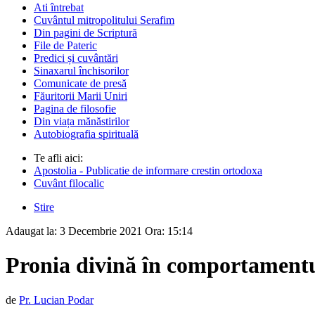
Ati întrebat
Cuvântul mitropolitului Serafim
Din pagini de Scriptură
File de Pateric
Predici și cuvântări
Sinaxarul închisorilor
Comunicate de presă
Făuritorii Marii Uniri
Pagina de filosofie
Din viața mănăstirilor
Autobiografia spirituală
Te afli aici:
Apostolia - Publicatie de informare crestin ortodoxa
Cuvânt filocalic
Stire
Adaugat la:
3 Decembrie 2021
Ora:
15:14
Pronia divină în comportament
de
Pr. Lucian Podar