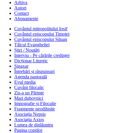
Arhiva
Autori
Contact
Abonamente
Cuvântul mitropolitului Iosif
Cuvântul episcopului Timotei
Cuvântul episcopului Siluan
Tâlcul Evangheliei
Știri / Noutăți
Interviu - Pe cărările credinței
Dicționar Liturgic
Sinaxar
Întrebări și răspunsuri
Agenda pastorală
Evul media
Cuvânt filocalic
Zis-a un Părinte
Mari duhovnici
Imnografie și Filocalie
Fragmente neodihnite
Asociația Nepsis
Asociația Axios
Lumea de dinlăuntru
Pagina copiilor