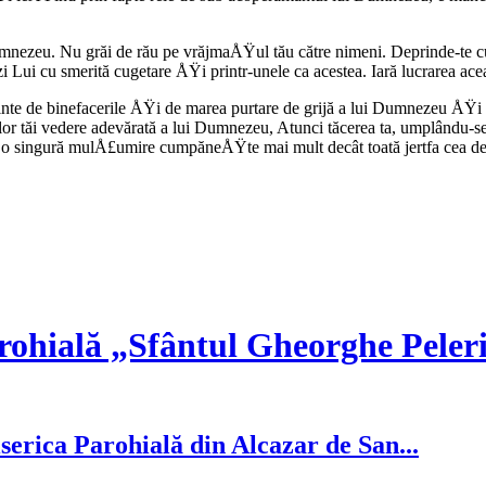
nezeu. Nu grăi de rău pe vrăjmaÅŸul tău către nimeni. Deprinde-te cu 
 cu smerită cugetare ÅŸi printr-unele ca acestea. Iară lucrarea aceasta
te de binefacerile ÅŸi de marea purtare de grijă a lui Dumnezeu ÅŸi u
ilor tăi vedere adevărată a lui Dumnezeu, Atunci tăcerea ta, umplându-se
, o singură mulÅ£umire cumpăneÅŸte mai mult decât toată jertfa cea de 
rohială „Sfântul Gheorghe Peler
serica Parohială din Alcazar de San...