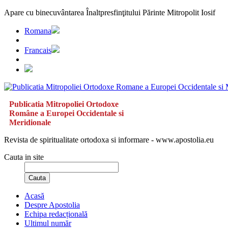
Apare cu binecuvântarea Înaltpresfinţitului Părinte Mitropolit Iosif
Romana
Francais
Publicatia Mitropoliei Ortodoxe
Române a Europei Occidentale si
Meridionale
Revista de spiritualitate ortodoxa si informare - www.apostolia.eu
Cauta in site
Cauta
Acasă
Despre Apostolia
Echipa redacțională
Ultimul număr