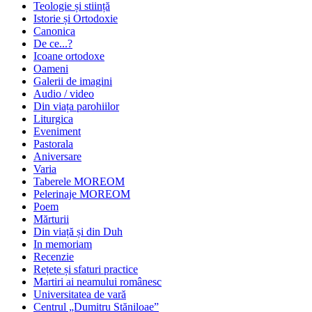
Teologie și stiință
Istorie și Ortodoxie
Canonica
De ce...?
Icoane ortodoxe
Oameni
Galerii de imagini
Audio / video
Din viața parohiilor
Liturgica
Eveniment
Pastorala
Aniversare
Varia
Taberele MOREOM
Pelerinaje MOREOM
Poem
Mărturii
Din viață și din Duh
In memoriam
Recenzie
Rețete și sfaturi practice
Martiri ai neamului românesc
Universitatea de vară
Centrul „Dumitru Stăniloae”