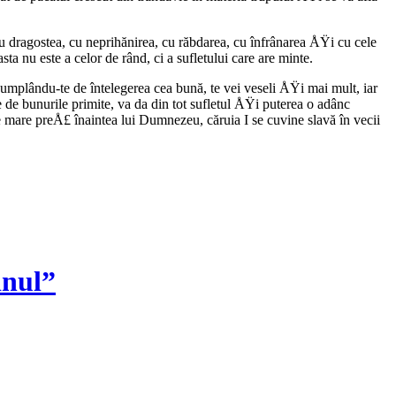
dragostea, cu neprihănirea, cu răbdarea, cu înfrânarea ÅŸi cu cele
 nu este a celor de rând, ci a sufletului care are minte.
mplându-te de întelegerea cea bună, te vei veseli ÅŸi mai mult, iar
 de bunurile primite, va da din tot sufletul ÅŸi puterea o adânc
mare preÅ£ înaintea lui Dumnezeu, căruia I se cuvine slavă în vecii
inul”