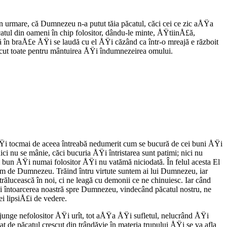
in urmare, că Dumnezeu n-a putut tăia păcatul, căci cei ce zic aÅŸa
atul din oameni în chip folositor, dându-le minte, ÅŸtiinÅ£ă,
 în braÅ£e ÅŸi se laudă cu el ÅŸi căzând ca într-o mreajă e războit
ăcut toate pentru mântuirea ÅŸi îndumnezeirea omului.
i tocmai de aceea întreabă nedumerit cum se bucură de cei buni ÅŸi
ici nu se mânie, căci bucuria ÅŸi întristarea sunt patimi; nici nu
 bun ÅŸi numai folositor ÅŸi nu vatămă niciodată. În felul acesta El
m de Dumnezeu. Trăind întru virtute suntem ai lui Dumnezeu, iar
lucească în noi, ci ne leagă cu demonii ce ne chinuiesc. Iar când
Ÿi întoarcerea noastră spre Dumnezeu, vindecând păcatul nostru, ne
i lipsiÅ£i de vedere.
ajunge nefolositor ÅŸi urît, tot aÅŸa ÅŸi sufletul, nelucrând ÅŸi
e păcatul crescut din trândăvie în materia trupului ÅŸi se va afla