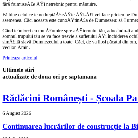
fără frumuseÅ£e ÅŸi netrebnic pentru mântuire.
Fă bine celui ce te nedreptăÅ£eÅŸte ÅŸi-Å£i vei face prieten pe Dum
asemenea. Căci aceasta este cunoÅŸtinÅ£a de Dumnezeu: să-I urmezi Lui
Când te întorci cu mulÅ£umire spre aÅŸternutul tău, aducându-ți amin
somnul trupului tău se va face tresvie a sufletului ÅŸi închiderea och
simÅ£ită slavă Dumnezeului a toate. Căci, de va lipsi păcatul din om
vecilor. Amin.
Printeaza articolul
Ultimele stiri
actualizate de doua ori pe saptamana
Rădăcini Românești - Școala Pa
6 August 2026
Continuarea lucrărilor de construcție la Bi