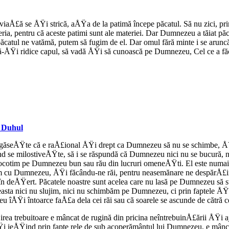
viaÅ£ă se ÅŸi strică, aÅŸa de la patimă începe păcatul. Să nu zici, pr
a, pentru că aceste patimi sunt ale materiei. Dar Dumnezeu a tăiat păc
atul ne vatămă, putem să fugim de el. Dar omul fără minte i se aruncă
e să-ÅŸi ridice capul, să vadă ÅŸi să cunoască pe Dumnezeu, Cel ce a f
u Duhul
 găseÅŸte că e raÅ£ional ÅŸi drept ca Dumnezeu să nu se schimbe, ÅŸ
fiind se milostiveÅŸte, să i se răspundă că Dumnezeu nici nu se bucură, n
ă socotim pe Dumnezeu bun sau rău din lucruri omeneÅŸti. El este numai
nim cu Dumnezeu, ÅŸi făcându-ne răi, pentru neasemănare ne despărÅ£i
eÅŸert. Păcatele noastre sunt acelea care nu lasă pe Dumnezeu să stră
ceasta nici nu slujim, nici nu schimbăm pe Dumnezeu, ci prin faptele Å
 îÅŸi întoarce faÅ£a dela cei răi sau că soarele se ascunde de cătră ce
irea trebuitoare e mâncat de rugină din pricina neîntrebuinÅ£ării ÅŸi 
 ieÅŸind prin fapte rele de sub acoperământul lui Dumnezeu, e mâncat d