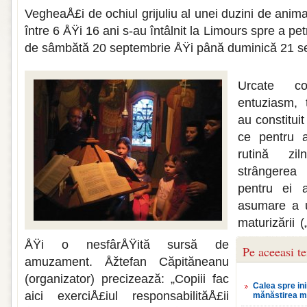
VegheaÅ£i de ochiul grijuliu al unei duzini de anima
între 6 ÅŸi 16 ani s-au întâlnit la Limours spre a p
de sâmbătă 20 septembrie ÅŸi până duminică 21 s
Urcate co
entuziasm, 
au constitui
ce pentru 
rutină zil
strângerea
pentru ei 
asumare a u
maturizării 
ÅŸi o nesfârÅŸită sursă de
Pe aceeasi t
amuzament. Åžtefan Căpităneanu
(organiza­tor) precizează: „Copiii fac
Calea spre in
aici exerciÅ£iul responsabilităÅ£ii
mănăstirea 