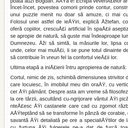
poată auzi Bogdan. AÅŸa e! Echipa veveriÅ£elor ar
Încet-încet, povestea comorii prinde con­tur, constr
unui puzzle menit nu doar să amuze, ci mai cu 
Folosul unei astfel de ieÅŸiri, explică Åžtefan, c
oferă copiilor, crescuÅ£i artificial în spaÅ£ii asepti
se apropie de natură, să guste mai îndeaproape l
Dumnezeu. Åži să simtă, la măsurile lor, lipsa c
unde, celor mai mulÅ£i, li se pune totul dinainte d
să contribuie în vreun fel la confortul vieÅ£ii lor.
Ultima etapă a iniÅ£ierii întru apropierea de natură: 
Cortul, nimic de zis, schimbă dimensi­unea strivitor d
care locuiesc, în imobilul meu din oraÅŸ, cu vertic
cer ÅŸi pământ. Despre asta am vreme să filosofez
la ore târzii, ascultând cu-ngrijorare vântul ÅŸi pic
nteÅ£esc ÅŸi castanele care cad cu zgomot războ
AÅŸteptând să se transforme în pânză de corabie,
savantă ÅŸi detaliată pe ore a specialiÅŸtilor d
cu furtuna ÅŸi fulgerele ne-a dat de furcă toa