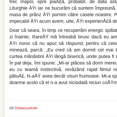
trec înapoi, spre piaÅ£ă, pro­babil, de data a
Liturghie ÅŸi iar ne bucurăm că suntem îm­preună,
masa de prânz ÅŸi pornim către casele noastre. Pâ
impecabil ÅŸi acum avem, uite, ÅŸi experienÅ£ă de 
Doar că seara, în timp ce recuperăm ener­gic spălatu
zi înainte, RareÅŸ mă întreabă brusc dacă eu am 
ÅŸi noroc că nu apuc să răs­pund, pentru că cee
minează, parcă: „Eu cred că am dormit cel mai 
curtea mănăstirii ÅŸi lângă biserică, unde putea fi 
în pat deja, îmi spune: „Mi-ar plă­cea să dorm mereu 
eu cu teamă instinctivă, revăzând rapid fil­mul n
pătuÅ£. N-aÅŸ avea decât visuri frumoase. Mi-a s
doarme acolo că el n-a avut ni­ciodată niciun coÅŸma
Printeaza articolul