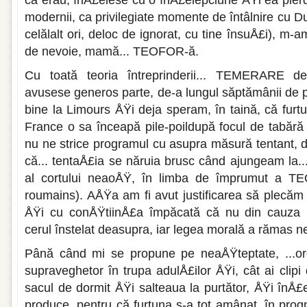
că erau, înÅ£elese cu o înÅ£elepciune ÅŸi ea pierd
modernii, ca privilegiate momente de întâlnire cu D
celălalt ori, deloc de ignorat, cu tine însuÅ£i), m-a
de ne­voie, mamă... TEOFOR-ă.
Cu toată teoria întreprinderii... TEME­RARE 
avusese generos parte, de-a lungul săptămânii de p
bine la Limours ÅŸi deja spe­ram, în taină, că fu
France o sa înceapă pile-poildupă focul de tabăr
nu ne strice programul cu asupra măsură tentant, da
că... tentaÅ£ia se năruia brusc când ajungeam la..
al cortului neaoÅŸ, în limba de împru­mut a TE
roumains). AÅŸa am fi avut justificarea să plecă
ÅŸi cu conÅŸtiinÅ£a împăcată că nu din cauza 
cerul înstelat deasupra, iar legea morală a rămas ne­
Până când mi se propune pe neaÅŸtepta­te, ...or
supraveghe­tor în trupa adulÅ£ilor ÅŸi, cât ai clip
sacul de dormit ÅŸi salteaua la purtător, ÅŸi înÅ£e
pro­duce, pentru că furtuna s-a tot amânat, în prog