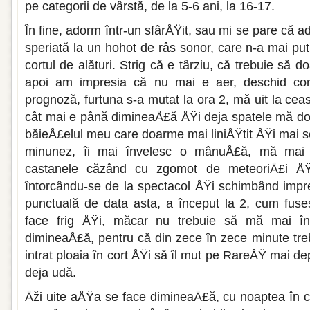
pe categorii de vârstă, de la 5-6 ani, la 16-17.
În fine, adorm într-un sfârÅŸit, sau mi se pare că a
speriată la un hohot de râs sonor, care n-a mai putu
cortul de alături. Strig că e târziu, că trebuie să 
apoi am impresia că nu mai e aer, deschid cort
prognoză, furtuna s-a mutat la ora 2, mă uit la ce
cât mai e până dimineaÅ£ă ÅŸi deja spatele mă doar
băieÅ£elul meu care doarme mai liniÅŸtit ÅŸi mai s
minunez, îi mai învelesc o mânuÅ£ă, mă mai î
castanele căzând cu zgomot de meteoriÅ£i ÅŸi l
întorcându-se de la spectacol ÅŸi schimbând im­pre
punctuală de data asta, a început la 2, cum fu­
face frig ÅŸi, măcar nu trebuie să mă mai în
dimineaÅ£ă, pentru că din zece în zece minute tre­
in­trat ploaia în cort ÅŸi să îl mut pe RareÅŸ mai d
deja udă.
Åži uite aÅŸa se face dimineaÅ£ă, cu noaptea în ca