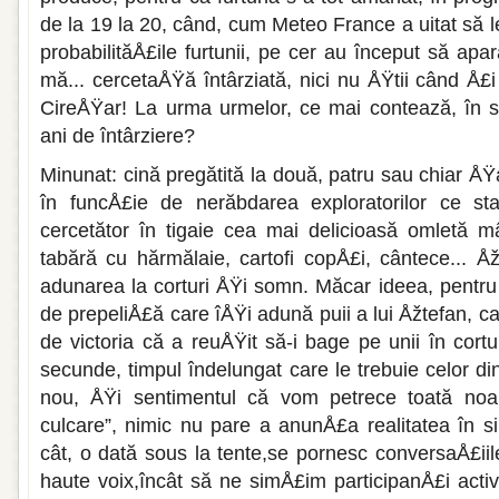
de la 19 la 20, când, cum Meteo France a uitat să 
probabilităÅ£ile furtunii, pe cer au început să apar
mă... cercetaÅŸă întârziată, nici nu ÅŸtii când Å£i 
CireÅŸar! La urma urme­lor, ce mai contează, în s
ani de întârziere?
Minunat: cină pregătită la două, patru sau chiar 
în funcÅ£ie de nerăbdarea exploratorilor ce sta
cercetător în tigaie cea mai delicioa­să omletă 
tabără cu hărmălaie, cartofi copÅ£i, cântece... Å
adunarea la corturi ÅŸi somn. Măcar ideea, pentru
de prepeliÅ£ă care îÅŸi adună puii a lui Åžtefan, 
de victoria că a reuÅŸit să-i bage pe unii în cort
secunde, timpul îndelungat care le trebuie celor din
nou, ÅŸi sentimentul că vom petrece toată noap
culcare”, nimic nu pare a anunÅ£a realitatea în s
cât, o dată sous la tente,se pornesc conversaÅ£iile
haute voix,încât să ne simÅ£im participanÅ£i activi