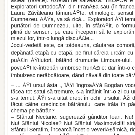
astea! (râsete). Åžtefan ne salvează: TEOFOR e u
Exploratori OrtodocÅŸi din FranÅ£a sau (în france
Laura Zăvăleanu lămureÅŸte, etimologic, sensul c
Dumnezeu. AÅŸa, va să zică... Exploratori ÅŸi teme
purtători de Dumnezeu, uite, în sfârÅŸit, o form
plină de sensuri, pe care începem să le ex­ploră
miezul lor, într-o lungă discuÅ£ie...
Jocul-vedetă este, ca totdeauna, căutarea comorii
depănată eta­pă cu etapă, pe firul căreia urcăm cu
puÅ£in ÅŸtiutori, bătând drumuri­le Limours-ului. 
poveÅŸtile-întrebări umbresc frunÅ£ile; dar într-o c
îmbulzesc nerăbdă­toare, dând năvală din toate părÅ
– ... ÅŸi ursul ăsta ., îÅŸi îngroaÅŸă Bogdan vocea
făcea tot satul să tremure, s-a întâlnit într-o zi cu 
s-a temut, ÅŸi s-a uitat drept în ochii ursului. Åži 
fă­cut câine credincios bătrânului care trăia în p
chema pe bătrân?
– Sfântul Nectarie, sugerează gânditor Ioan. Nu! 
Nu! Sfântul Nicolae? Nu! Sfântul Maximovici!!! str
Sfântul Serafim, în­cearcă încet o veveriÅ£ămică, ri