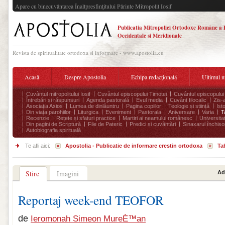
Apare cu binecuvântarea Înaltpresfinţitului Părinte Mitropolit Iosif
Publicatia Mitropoliei Ortodoxe Române a 
Occidentale si Meridionale
Revista de spiritualitate ortodoxa si informare - www.apostolia.eu
Acasă
Despre Apostolia
Echipa redacțională
Ultimul 
Cuvântul mitropolitului Iosif
Cuvântul episcopului Timotei
Cuvântul episcopului
Întrebări și răspunsuri
Agenda pastorală
Evul media
Cuvânt filocalic
Zis-
Asociația Axios
Lumea de dinlăuntru
Pagina copiilor
Teologie și stiință
Ist
Din viața parohiilor
Liturgica
Eveniment
Pastorala
Aniversare
Varia
T
Recenzie
Rețete și sfaturi practice
Martiri ai neamului românesc
Universita
Din pagini de Scriptură
File de Pateric
Predici și cuvântări
Sinaxarul închisor
Autobiografia spirituală
Te afli aici:
Apostolia - Publicatie de informare crestin ortodoxa
Ta
Stire
Imagini
Ad
Reportaj week-end TEOFOR
de
Ieromonah Simeon MureÈ™an