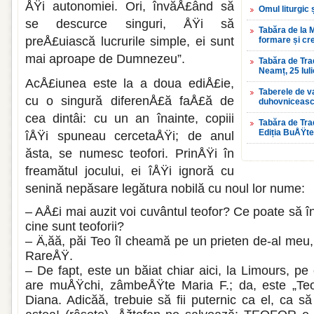
ÅŸi autonomiei. Ori, învăÅ£ând să
Omul liturgic 
se descurce singuri, ÅŸi să
Tabăra de la 
preÅ£uiască lucrurile simple, ei sunt
formare și cre
mai aproape de Dumnezeu”.
Tabăra de Tradi
Neamț, 25 Iul
AcÅ£iunea este la a doua ediÅ£ie,
Taberele de v
cu o singură diferenÅ£ă faÅ£ă de
duhovniceas
cea dintâi: cu un an înain­te, copiii
Tabăra de Tra
Ediția BuÅŸte
îÅŸi spuneau cercetaÅŸi; de anul
ăsta, se numesc teofori. PrinÅŸi în
freamătul jocului, ei îÅŸi ignoră cu
senină nepăsare legătura nobilă cu noul lor nume:
– AÅ£i mai auzit voi cuvântul teofor? Ce poate să 
cine sunt teoforii?
– Ä‚ăă, păi Teo îl cheamă pe un prieten de-al meu,
RareÅŸ.
– De fapt, este un băiat chiar aici, la Limours, p
are muÅŸchi, zâm­beÅŸte Maria F.; da, este „Teo 
Diana. Adicăă, trebuie să fii puternic ca el, ca să