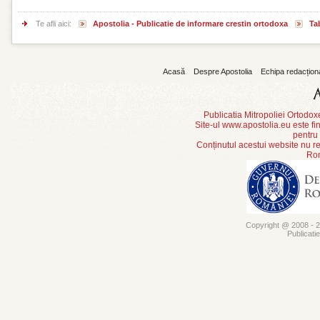
Te afli aici:
Apostolia - Publicatie de informare crestin ortodoxa
Ta
Acasă
Despre Apostolia
Echipa redacțion
Publicatia Mitropoliei Ortodo
Site-ul www.apostolia.eu este
pentru
Conținutul acestui website nu re
Rom
Copyright @ 2008 - 20
Publicati