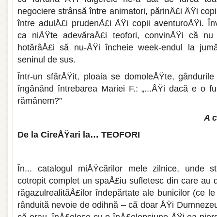
negociere strânsă între ani­matori, părinÅ£i ÅŸi copi
între adulÅ£i prudenÅ£i ÅŸi copii aventuroÅŸi. Învi
ca niÅŸte adevă­raÅ£i teofori, convinÅŸi că nu 
hotărâÅ£i să nu-ÅŸi încheie week-endul la jumăt
seninul de sus.
Într-un sfârÅŸit, ploaia se domoleÅŸte, gân­duril
îngânând întreba­rea Mariei F.: „...ÅŸi dacă e o f
rămânem?”
A 
De la CireÅŸari la… TEOFORI
În... catalogul miÅŸcărilor mele zilnice, unde s
cotropit complet un spaÅ£iu sufletesc din care au 
răgazulrealităÅ£ilor îndepărtate ale bunicilor (ce l
rânduită nevoie de odihnă – că doar ÅŸi Dumnezeu 