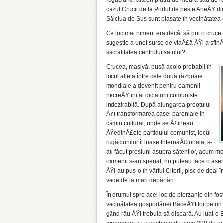
rugăciune, alteori piatra de moară sau de 
cazul Crucii de la Podul de peste ArieÅŸ d
Sălciua de Sus sunt plasate în ve­cinătatea 
Ce loc mai nimerit era decât să pui o cruce 
sugestie a unei surse de viaÅ£ă ÅŸi a sfinÅ
sacralitatea centrului satului?
Crucea, masivă, pusă acolo probabil în
locul alteia între cele două războaie
mondiale a devenit pentru oamenii
necreÅŸtini ai dictaturii comuniste
indezirabilă. După alungarea preotului
ÅŸi transfor­marea casei parohiale în
cămin cultural, unde se Å£i­neau
ÅŸedinÅ£ele partidului comunist, locul
rugăciu­nilor îl luase InternaÅ£ionala, s-
au făcut presiuni asupra sătenilor, acum memb
oamenii s-au speriat, nu puteau face o ase
ÅŸi-au pus-o în vârful Citerii, pisc de deal 
vede de la mari depărtări.
În drumul spre acel loc de pierzanie din fos
vecinătatea gospodăriei BăceÅŸtilor pe un g
gând rău ÅŸi trebuia să dispară. Au luat-o 