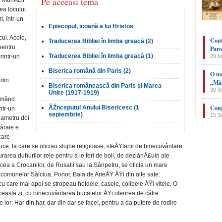
Pe aceeasi tema
in MunÅ£ii
ea locului.
, într-un
Episcopul, icoană a lui Hristos
u
ul. Acolo,
Cont
Traducerea Bibliei în limba greacă (2)
 pentru
Paro
Traducerea Bibliei în limba greacă (1)
rintr-un
29 Iu
Biserica română din Paris (2)
O no
 din
„Măn
Biserica românească din Paris și Marea
30 S
Unire (1917-1919)
urmând
Cong
ÃŽnceputul Anului Bisericesc (1
ntr-un
septembrie)
15 S
iametru doi
pâraie e
care
ruce, la care se oficiau slujbe religioase, sfeÅŸtanii de binecuvântare
ăturarea duhurilor rele pentru a le feri de boli, de dezlănÅ£uiri ale
 cea a Crocanilor, de Rusalii sau la Sânpetru, se oficia un mare
 comunelor Sălciua, Ponor, Baia de ArieÅŸ ÅŸi din alte sate:
are mai apoi se stropeau holdele, casele, colibe­le ÅŸi vitele. O
astă zi, cu binecuvântarea bucatelor ÅŸi oferirea de către
 lor: Har din har, dar din dar se face!, pentru a da pu­tere de rodire