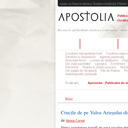
Apare cu binecuvântarea Înaltpresfinţitului Părinte 
Publica
Occiden
Revista de spiritualitate ortodoxa si informare - www
Acasă
Despre Apostolia
Ec
Cuvântul mitropolitului Iosif
Cuvântul episco
Întrebări și răspunsuri
Agenda pastorală
Asociația Axios
Lumea de dinlăuntru
Pagi
Din viața parohiilor
Liturgica
Eveniment
Recenzie
Rețete și sfaturi practice
Marti
Din pagini de Scriptură
File de Pateric
Pr
Autobiografia spirituală
Te afli aici:
Apostolia - Publicatie de 
Stire
Crucile de pe Valea Arieșului d
de
Nistea Cornel