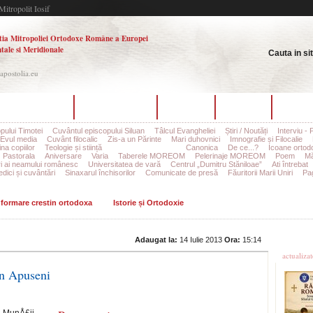
Mitropolit Iosif
tia Mitropoliei Ortodoxe Române a Europei
tale si Meridionale
Cauta in si
.apostolia.eu
hipa redacțională
Ultimul număr
Arhiva
Autori
Contac
pului Timotei
Cuvântul episcopului Siluan
Tâlcul Evangheliei
Știri / Noutăți
Interviu - 
Evul media
Cuvânt filocalic
Zis-a un Părinte
Mari duhovnici
Imnografie și Filocalie
na copiilor
Teologie și stiință
Istorie și Ortodoxie
Canonica
De ce...?
Icoane ortod
Pastorala
Aniversare
Varia
Taberele MOREOM
Pelerinaje MOREOM
Poem
Mă
ri ai neamului românesc
Universitatea de vară
Centrul „Dumitru Stăniloae”
Ati întrebat
edici și cuvântări
Sinaxarul închisorilor
Comunicate de presă
Făuritorii Marii Uniri
Pag
informare crestin ortodoxa
Istorie și Ortodoxie
Ultime
Adaugat la:
14 Iulie 2013
Ora:
15:14
actualiza
in Apuseni