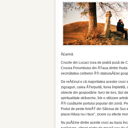
Å£arină.
Crucile din Lucaci (cea de piatră pusă de
Crucea Porumbului din ÅŸaua din­tre Huda l
vecinătatea colibelor ÅŸi stabulaÅ£iei gosp
De reÅ£inut e că majoritatea acestor cruci su
zigzaguri, calea ÅŸerpuită, funia împle­tită,
obiecte din gospodărie: furci de tors, lăzi de
spiritualitate străveche, într-o stilizare art
ÅŸi cusăturile por­tului popular din zonă. Pe
Podul de pes­te ArieÅŸ din Sălciua de Sus e 
place/ Altuia nu-i face”, zicere cu efecte mor
Nu puÅ£ine dintre aceste cruci au baza înca