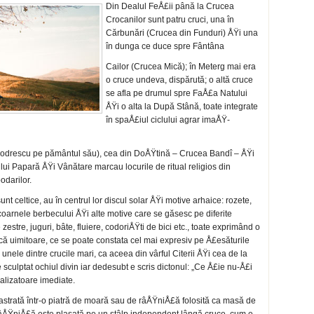
Din Dealul FeÅ£ii până la Crucea
Crocanilor sunt patru cruci, una în
Cărbunări (Crucea din Funduri) ÅŸi una
în dunga ce duce spre Fântâna
Cailor (Crucea Mică); în Meterg mai era
o cruce undeva, dispărută; o altă cruce
se afla pe drumul spre FaÅ£a Natului
ÅŸi o alta la După Stână, toate in­tegrate
în spaÅ£iul ciclului agrar imaÅŸ-
 Codrescu pe pământul său), cea din DoÅŸtină – Crucea Bandî – ÅŸi
ui Papară ÅŸi Vânătare marcau locurile de ritual religios din
odarilor.
nt celtice, au în centrul lor discul solar ÅŸi motive ar­haice: rozete,
 coarnele berbecului ÅŸi alte motive care se gă­sesc pe diferite
 zestre, juguri, bâte, fluiere, codoriÅŸti de bici etc., toate exprimând o
istică uimitoare, ce se poate con­stata cel mai expresiv pe Å£esăturile
 unele dintre crucile mari, ca aceea din vârful Citerii ÅŸi cea de la
sculptat ochiul divin iar dedesubt e scris dictonul: „Ce Å£ie nu-Å£i
alizatoare ime­diate.
stra­tă într-o piatră de moară sau de râÅŸniÅ£ă folosită ca masă de