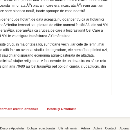
Veche fiind, recent unii săteni au înlocuit-o cu o cruce nouă cu care
asta minunată ÅŸi piatra în care era încastra­tă ÅŸi i-am găsit un
ce spre biserica nouă, foarte aproape de casa noastră.
 ge­neric „de hotar”, de data aceasta nu doar pentru că ar hotărnici
ÅŸterilor lemnari sau pietrari de către oameni înstăriÅ£i din sat ÅŸi
speranÅ£ă, speranÅ£a că crucea pe care a fost răs­tignit Cel Care a
oti ÅŸi le va asigura bunăstarea ÅŸi mântuirea.
e cruci, în majoritatea lor, sunt foarte vechi, iar cele de lemn, mai
 se află într-un avansat stadiu de degradare, ele nemaiîndeplinind azi,
uând sau chiar dispărând economia agrar-pastorală de altădată.
 oficiază slujbe religioase. A fost nevoie de un dezastru ca să se reia
rin anii 70/80 au fost trăsniÅ£i opt boi din ciurdă, ciudat lucru, din
informare crestin ortodoxa
Istorie și Ortodoxie
Despre Apostolia
Echipa redacțională
Ultimul număr
Arhiva
Autori
Contact
Abona