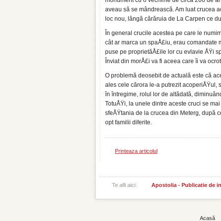
monument cu o vechime de circa 200 de ani. 
aveau să se mândrească. Am luat cru­cea ace
loc nou, lângă cărăruia de La Carpen ce du
În general crucile acestea pe care le numim
cât ar marca un spaÅ£iu, erau comanda­te me
puse pe proprietăÅ£ile lor cu evla­vie ÅŸi 
Înviat din morÅ£i va fi aceea care îi va ocr
O problemă deosebit de actuală este că acest
ales cele cărora le-a putrezit acoperi­ÅŸul,
în întregime, rolul lor de al­tădată, dimin
TotuÅŸi, la unele dintre aceste cruci se mai
sfeÅŸtania de la crucea din Meterg, după ce p
opt familii diferite.
Printeaza articolul
Te afli aici:
Apostolia - Publicatie de 
Acasă