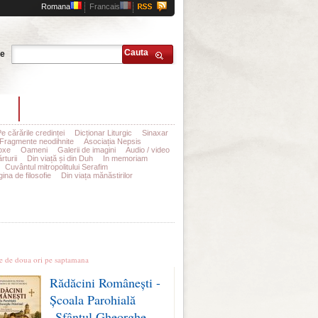
Romana
Francais
Cauta
te
t
Abonamente
Pe cărările credinței
Dicționar Liturgic
Sinaxar
Fragmente neodihnite
Asociația Nepsis
oxe
Oameni
Galerii de imagini
Audio / video
rturii
Din viață și din Duh
In memoriam
Cuvântul mitropolitului Serafim
ina de filosofie
Din viața mănăstirilor
le stiri
te de doua ori pe saptamana
Rădăcini Românești -
Școala Parohială
„Sfântul Gheorghe