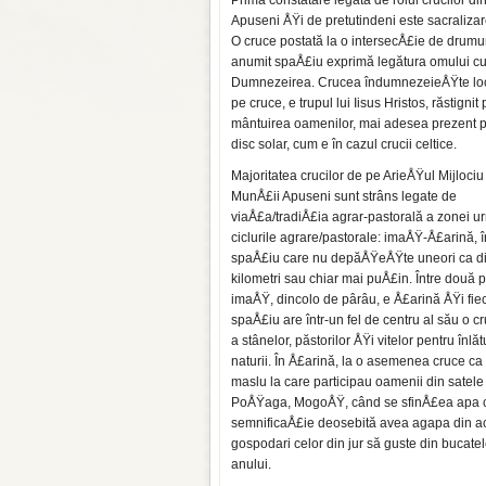
Prima constatare legată de rolul crucilor d
Apuseni ÅŸi de pretutindeni este sacraliza­r
O cruce postată la o intersecÅ£ie de dru­muri
anumit spaÅ£iu exprimă legătura omu­lui c
Dumnezeirea. Crucea îndumnezeieÅŸte loc
pe cruce, e trupul lui Iisus Hristos, răstignit
mântuirea oamenilor, mai adesea prezent p
disc solar, cum e în cazul crucii celtice.
Majoritatea crucilor de pe ArieÅŸul Mijlociu
MunÅ£ii Apuseni sunt strâns legate de
viaÅ£a/tradiÅ£ia agrar-pastorală a zonei 
ciclurile agrare/pas­torale: imaÅŸ-Å£arină, î
spaÅ£iu care nu depăÅŸeÅŸte uneori ca d
kilometri sau chiar mai pu­Å£in. Între două 
imaÅŸ, dincolo de pârâu, e Å£a­rină ÅŸi fie
spaÅ£iu are într-un fel de centru al său o c
a stânelor, păstorilor ÅŸi vitelor pen­tru înl
naturii. În Å£arină, la o asemenea cruce ca
maslu la care participau oamenii din satele
PoÅŸaga, MogoÅŸ, când se sfinÅ£ea apa cu c
semnificaÅ£ie deosebită avea agapa din ace
gospodari celor din jur să guste din bucatele
anului.