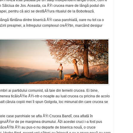
râÅŸniÅ£ă este plasată pe un stâlp independent lângă cruce, cum e
in Sălciua de Jos. Aceasta, ca ÅŸi crucea mare de lângă podul din
apei, pentru că aici se desfăÅŸura ritualul de la Bobotează.
lân­gă fântâna dintre biserică ÅŸi casa parohială, oare nu tot ca o
£irii preajmei, a întregului complexul creÅŸtin, marcând desigur
ri ai partidului comu­nist, să taie din temelii crucea. Ei bine,
menea ticăloÅŸie ÅŸi-ntr-o noapte au luat crucea cu pricina de acolo
înalt căruia copiii mei îi spun Golgota, loc minunat din care crucea se
te­le case parohiale se afla ÅŸi Crucea Bandî, cea aflată în
ruiÅŸor de pe marginea drumului. Åži acestei cruci i-a fost pus
BăceÅŸtii ÅŸi au pus-o nu departe de biserica nouă, o cruce