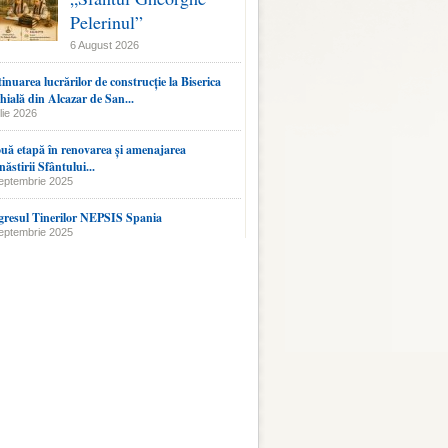
Pelerinul”
6 August 2026
inuarea lucrărilor de construcție la Biserica
hială din Alcazar de San...
lie 2026
uă etapă în renovarea și amenajarea
ăstirii Sfântului...
eptembrie 2025
resul Tinerilor NEPSIS Spania
eptembrie 2025