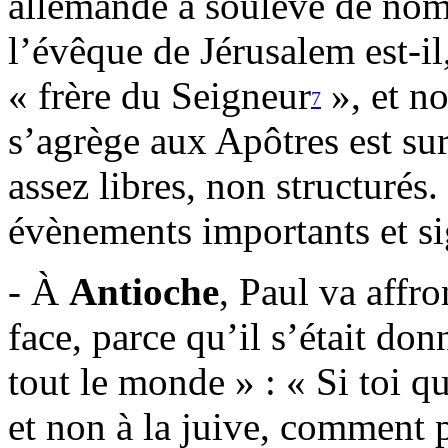
allemande a soulevé de nom
l’évêque de Jérusalem est-il,
« frère du Seigneur
», et n
7
s’agrège aux Apôtres est sur
assez libres, non structurés
évènements importants et sig
- À
Antioche
, Paul va affron
face, parce qu’il s’était don
tout le monde » : « Si toi qu
et non à la juive, comment p