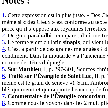
Notes :
1
. Cette expression est la plus juste. « Des Ci
même si « des Cieux » est conforme au texte 
parce qu’il s’oppose aux royaumes terrestres.
2
. Du grec
paraballô
: comparer,
d’où mettre 
3
. Le terme vient du latin
sinapis
, qui vient
4
. C’est à partir de ces graines mélangées à 
condiment. Dans la moutarde « à l’ancienne »
comme des têtes d’épingle.
5
.
Sur Matthieu
, I, p. 297-301, Sources chré
6
.
Traité sur l’
É
vangile de Saint Luc
, II, p
même est le grain de sénevé »).
Saint Ambrois
blé, qui meurt et qui rapporte beaucoup de fru
7
.
Commentaire de l’
É
vangile concordant
,
8
. Comme nous le voyons dans les 2 multiplica