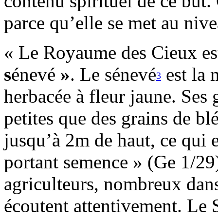
contenu spirituel de ce but
parce qu’elle se met au nive
« Le Royaume des Cieux es
s
énevé
»
. Le sénevé
est la 
3
herbacée à fleur jaune. Ses 
petites que des grains de blé
jusqu’à 2m de haut, ce qui e
portant semence » (Ge 1/29)
agriculteurs, nombreux dans 
écoutent attentivement. Le