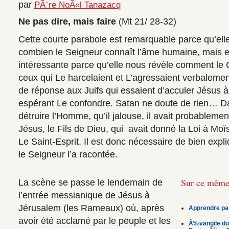
par
PÃ¨re NoÃ«l Tanazacq
Ne pas dire, mais faire
(Mt 21/ 28‑32)
Cette courte parabole est remarquable parce qu’ell
combien le Seigneur connaît l’âme humaine, mais e
intéressante parce qu’elle nous révèle comment le C
ceux qui Le harcelaient et L’agressaient verbalement.
de réponse aux Juifs qui essaient d’acculer Jésus à 
espérant Le confondre. Satan ne doute de rien… D
détruire l’Homme, qu’il jalouse, il avait probablemen
Jésus, le Fils de Dieu, qui avait donné la Loi à Moï
Le Saint-Esprit. Il est donc nécessaire de bien expl
le Seigneur l’a racontée.
Sur ce même
La scène se passe le lendemain de
l’entrée messianique de Jésus à
Jérusalem (les Rameaux) où, après
Apprendre par
avoir été acclamé par le peuple et les
Ã‰vangile du