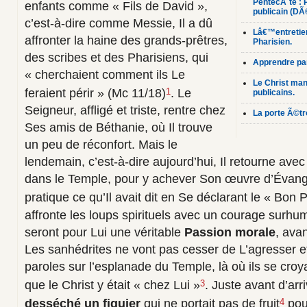
PentecÃ´te : 
enfants comme « Fils de David »,
publicain (DÃ
c’est-à-dire comme Messie, Il a dû
Lâ€™entretie
affronter la haine des grands-prêtres,
Pharisien.
des scribes et des Pharisiens, qui
Apprendre par
« cherchaient comment ils Le
Le Christ man
feraient périr » (Mc 11/18)
. Le
1
publicains.
Seigneur, affligé et triste, rentre chez
La porte Ã©t
Ses amis de Béthanie, où Il trouve
un peu de réconfort. Mais le
lendemain, c’est-à-dire aujourd’hui, Il retourne av
dans le Temple, pour y achever Son œuvre d’Évangél
pratique ce qu’Il avait dit en Se déclarant le « Bon 
affronte les loups spirituels avec un courage surhu
seront pour Lui une véritable
Passion morale
, ava
Les sanhédrites ne vont pas cesser de L’agresser e
paroles sur l’esplanade du Temple, là où ils se croy
que le Christ y était « chez Lui »
. Juste avant d’ar
3
desséché un figuier
qui ne portait pas de fruit
pour
4