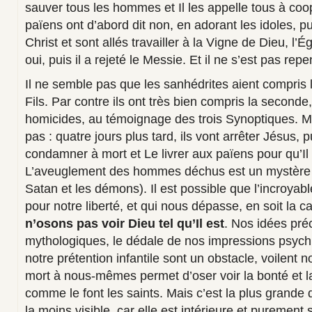
sauver tous les hommes et Il les appelle tous à coo
païens ont d’abord dit non, en adorant les idoles, pui
Christ et sont allés travailler à la Vigne de Dieu, l’Ég
oui, puis il a rejeté le Messie. Et il ne s’est pas re
Il ne semble pas que les sanhédrites aient compris
Fils. Par contre ils ont très bien compris la seconde
homicides, au témoignage des trois Synoptiques. M
pas : quatre jours plus tard, ils vont arrêter Jésus, p
condamner à mort et Le livrer aux païens pour qu’Il s
L’aveuglement des hommes déchus est un mystère 
Satan et les démons). Il est possible que l’incroyab
pour notre liberté, et qui nous dépasse, en soit la c
n’osons pas voir Dieu tel qu’Il est
. Nos idées pré
mythologiques, le dédale de nos impressions psych
notre prétention infantile sont un obstacle, voilent n
mort à nous-mêmes permet d’oser voir la bonté et l
comme le font les saints. Mais c’est la plus grande 
la moins visible, car elle est intérieure et purement s