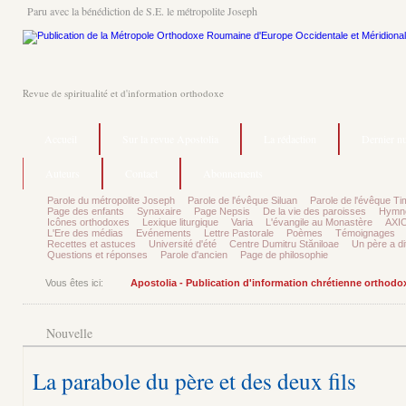
Paru avec la bénédiction de S.E. le métropolite Joseph
Revue de spiritualité et d'information orthodoxe
Accueil
Sur la revue Apostolia
La rédaction
Dernier n
Auteurs
Contact
Abonnements
Parole du métropolite Joseph
Parole de l'évêque Siluan
Parole de l'évêque Ti
Page des enfants
Synaxaire
Page Nepsis
De la vie des paroisses
Hymnog
Icônes orthodoxes
Lexique liturgique
Varia
L'évangile au Monastère
AXIO
L'Ere des médias
Evénements
Lettre Pastorale
Poèmes
Témoignages
Recettes et astuces
Université d'été
Centre Dumitru Stăniloae
Un père a dit
Questions et réponses
Parole d'ancien
Page de philosophie
Vous êtes ici:
Apostolia - Publication d'information chrétienne orthodo
Nouvelle
La parabole du père et des deux fils