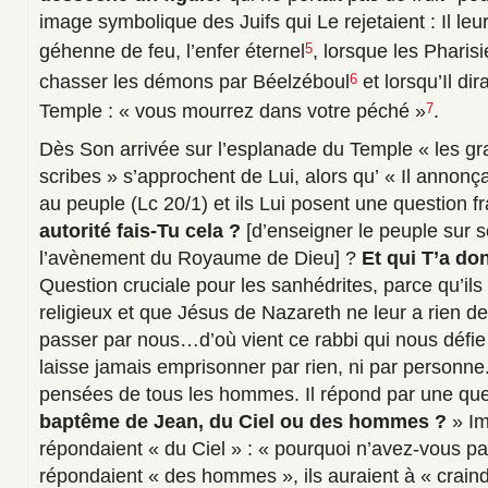
image symbolique des Juifs qui Le rejetaient : Il leur
géhenne de feu, l’enfer éternel
, lorsque les Pharis
5
chasser les démons par Béelzéboul
et lorsqu’Il di
6
Temple : « vous mourrez dans votre péché »
.
7
Dès Son arrivée sur l’esplanade du Temple « les gra
scribes » s’approchent de Lui, alors qu’ « Il annonç
au peuple (Lc 20/1) et ils Lui posent une question f
autorité fais-Tu cela ?
[d’enseigner le peuple sur s
l’avènement du Royaume de Dieu] ?
Et qui T’a do
Question cruciale pour les sanhédrites, parce qu’ils
religieux et que Jésus de Nazareth ne leur a rien de
passer par nous…d’où vient ce rabbi qui nous défie
laisse jamais emprisonner par rien, ni par personne. 
pensées de tous les hommes. Il répond par une que
baptême de Jean, du Ciel ou des hommes ?
» Im
répondaient « du Ciel » : « pourquoi n’avez-vous pas c
répondaient « des hommes », ils auraient à « craind