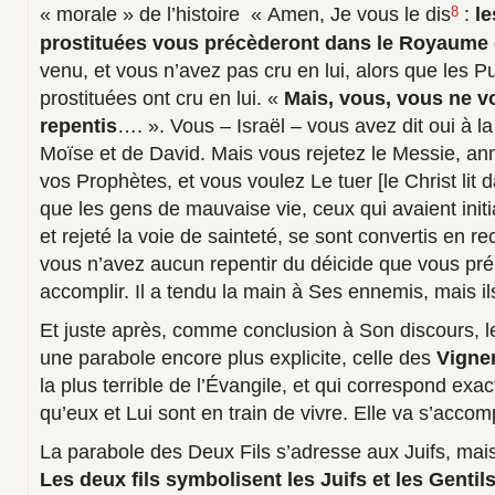
« morale » de l’histoire « Amen, Je vous le dis
:
le
8
prostituées vous précèderont dans le Royaume 
venu, et vous n’avez pas cru en lui, alors que les Pu
prostituées ont cru en lui. «
Mais, vous, vous
ne v
repentis
…. ». Vous – Israël – vous avez dit oui à l
Moïse et de David. Mais vous rejetez le Messie, an
vos Prophètes, et vous voulez Le tuer [le Christ lit 
que les gens de mauvaise vie, ceux qui avaient ini
et rejeté la voie de sainteté, se sont convertis en r
vous n’avez aucun repentir du déicide que vous pré
accomplir. Il a tendu la main à Ses ennemis, mais ils
Et juste après, comme conclusion à Son discours, l
une parabole encore plus explicite, celle des
Vigne
la plus terrible de l’Évangile, et qui correspond exac
qu’eux et Lui sont en train de vivre. Elle va s’accomp
La parabole des Deux Fils s’adresse aux Juifs, mais 
Les deux fils symbolisent les
Juifs et les Gentil