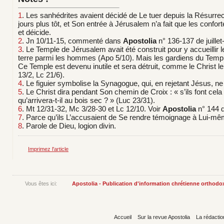
1
. Les sanhédrites avaient décidé de Le tuer depuis la Résurre
jours plus tôt, et Son entrée à Jérusalem n’a fait que les confor
et déicide.
2
. Jn 10/11-15, commenté dans
Apostolia
n° 136-137 de juille
3
. Le Temple de Jérusalem avait été construit pour y accueillir 
terre parmi les hommes (Apo 5/10). Mais les gardiens du Templ
Ce Temple est devenu inutile et sera détruit, comme le Christ l
13/2, Lc 21/6).
4
. Le figuier symbolise la Synagogue, qui, en rejetant Jésus, ne 
5
. Le Christ dira pendant Son chemin de Croix : « s’ils font cela
qu’arrivera-t-il au bois sec ? » (Luc 23/31).
6
. Mt 12/31-32, Mc 3/28-30 et Lc 12/10. Voir
Apostolia
n° 144 
7
. Parce qu’ils L’accusaient de Se rendre témoignage à Lui-mêm
8
. Parole de Dieu, logion divin.
Imprimez l'article
Vous êtes ici:
Apostolia - Publication d'information chrétienne orthodo
Accueil
Sur la revue Apostolia
La rédactio