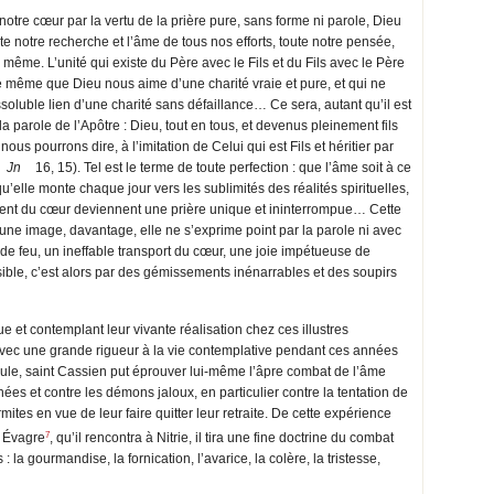
notre cœur par la vertu de la prière pure, sans forme ni parole, Dieu
ute notre recherche et l’âme de tous nos efforts, toute notre pensée,
n même. L’unité qui existe du Père avec le Fils et du Fils avec le Père
de même que Dieu nous aime d’une charité vraie et pure, et qui ne
ssoluble lien d’une charité sans défaillance… Ce sera, autant qu’il est
la parole de l’Apôtre : Dieu, tout en tous, et devenus pleinement fils
us pourrons dire, à l’imitation de Celui qui est Fils et héritier par
Jn
16, 15). Tel est le terme de toute perfection : que l’âme soit à ce
’elle monte chaque jour vers les sublimités des réalités spirituelles,
ement du cœur deviennent une prière unique et ininterrompue… Cette
une image, davantage, elle ne s’exprime point par la parole ni avec
ut de feu, un ineffable transport du cœur, une joie impétueuse de
visible, c’est alors par des gémissements inénarrables et des soupirs
ue et contemplant leur vivante réalisation chez ces illustres
vec une grande rigueur à la vie contemplative pendant ces années
lule, saint Cassien put éprouver lui-même l’âpre combat de l’âme
es et contre les démons jaloux, en particulier contre la tentation de
mites en vue de leur faire quitter leur retraite. De cette expérience
7
d Évagre
, qu’il rencontra à Nitrie, il tira une fine doctrine du combat
 la gourmandise, la fornication, l’avarice, la colère, la tristesse,