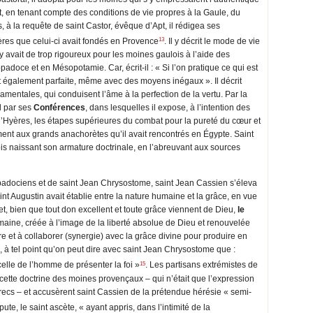
nt, en tenant compte des conditions de vie propres à la Gaule, du
s, à la requête de saint Castor, évêque d’Apt, il rédigea ses
13
res que celui-ci avait fondés en Provence
. Il y décrit le mode de vie
 avait de trop rigoureux pour les moines gaulois à l’aide des
padoce et en Mésopotamie. Car, écrit-il : « Si l’on pratique ce qui est
 également parfaite, même avec des moyens inégaux ». Il décrit
mentales, qui conduisent l’âme à la perfection de la vertu. Par la
l par ses
Conférences
, dans lesquelles il expose, à l’intention des
s d’Hyères, les étapes supérieures du combat pour la pureté du cœur et
ent aux grands anachorètes qu’il avait rencontrés en Égypte. Saint
 naissant son armature doctrinale, en l’abreuvant aux sources
padociens et de saint Jean Chrysostome, saint Jean Cassien s’éleva
nt Augustin avait établie entre la nature humaine et la grâce, en vue
fet, bien que tout don excellent et toute grâce viennent de Dieu,
le
humaine, créée à l’image de la liberté absolue de Dieu et renouvelée
e et à collaborer (synergie) avec la grâce divine pour produire en
us, à tel point qu’on peut dire avec saint Jean Chrysostome que :
15
elle de l’homme de présenter la foi »
. Les partisans extrémistes de
cette doctrine des moines provençaux – qui n’était que l’expression
recs – et accusèrent saint Cassien de la prétendue hérésie « semi-
pute, le saint ascète, « ayant appris, dans l’intimité de la