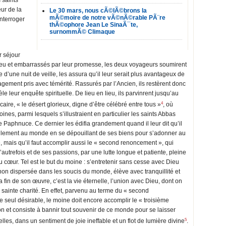
 saints
eur de la
Le 30 mars, nous cÃ©lÃ©brons la
mÃ©moire de notre vÃ©nÃ©rable PÃ¨re
interroger
thÃ©ophore Jean Le SinaÃ¯te,
surnommÃ© Climaque
r séjour
Dieu et embarrassés par leur promesse, les deux voyageurs soumirent
d’une nuit de veille, les assura qu’il leur serait plus avantageux de
gement pris avec témérité. Rassurés par l’Ancien, ils restèrent donc
 leur enquête spirituelle. De lieu en lieu, ils parvinrent jusqu’au
4
ire, « le désert glorieux, digne d’être célébré entre tous »
, où
nes, parmi lesquels s’illustraient en particulier les saints Abbas
e Paphnuce. Ce dernier les édifia grandement quand il leur dit qu’il
ellement au monde en se dépouillant de ses biens pour s’adonner au
, mais qu’il faut accomplir aussi le « second renoncement », qui
autrefois et de ses passions, par une lutte longue et patiente, pleine
 cœur. Tel est le but du moine : s’entretenir sans cesse avec Dieu
, non dispersée dans les soucis du monde, élève avec tranquillité et
a fin de son œuvre, c’est la vie éternelle, l’union avec Dieu, dont on
la sainte charité. En effet, parvenu au terme du « second
e seul désirable, le moine doit encore accomplir le « troisième
n et consiste à bannir tout souvenir de ce monde pour se laisser
5
les, dans un sentiment de joie ineffable et un flot de lumière divine
.