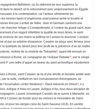
egagnèrent Bethléem, où ils obtinrent de leur supérieur la
nt dans le désert, et ils retournèrent avec empressement en Égypte.
nécessaire à la contemplation, car l’ardeur véhémente de
 les moines taxés d’origénisme avait partout semé le trouble et
 moines finit par s’enfuir de Nitrie. Jean et Germain suivirent une
é de chercher refuge à Constantinople, à l’ombre du grand saint Jean
scernant d’un regard infaillible la qualité de leurs âmes, le saint
 recevoir de ses mains la prêtrise et Cassien le diaconat. Conquis
tome et par sa sublime éloquence, Cassien se plaça avec ferveur sous
er la quiétude du désert pour tirer profit de la présence d’un tel maître.
9
stome, victime de la vindicte de Théophile
, ayant été envoyé en
10
n mission à Rome, en compagnie de l’évêque Pallade
, par le clergé
er
cent I
une lettre d’appel en faveur du saint archevêque injustement
ées à Rome, saint Cassien se lia d’une étroite et durable amitié avec
ui, par la suite, confiant en ses connaissances théologiques, lui
11
12
 l’Incarnation contre Nestorius
. Étant retourné en Orient
, il y
éros, évêque d’Arles et Lazare, évêque d’Aix, tous deux disciples de
n compagnon, Lazare convainquit Cassien de le suivre à Marseille, où
ermit à Cassien de fonder pour les moines le monastère de Saint-
cle, et pour les vierges celui du Saint-Sauveur (416). En ascète
storal, il adopta pour les moines qui s’y empressaient l’authentique