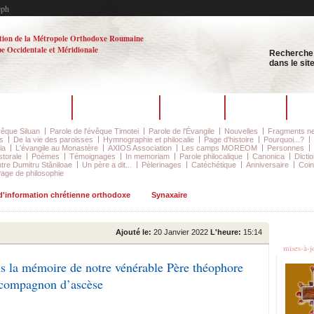
eph
tion de la Métropole Orthodoxe Roumaine
e Occidentale et Méridionale
Recherche
dans le sit
La rédaction
Dernier numéro
Archives
Auteurs
Co
vêque Siluan
Parole de l'évêque Timotei
Parole de l'Évangile
Nouvelles
Fragments ne
s
De la vie des paroisses
Hymnographie et philocalie
Page d'histoire
Pourquoi...?
ia
L'évangile au Monastère
AXIOS Association
Les camps MOREOM
Personnes
storale
Poèmes
Témoignages
In memoriam
Parole philocalique
Canonica
Dictio
tre Dumitru Stăniloae
Un père a dit...
Pèlerinages
Catéchétique
Anniversaire
Coin
age de philosophie
 d'information chrétienne orthodoxe
Synaxaire
Les d
Ajouté le:
20 Janvier 2022
L'heure:
15:14
mises-à-j
s la mémoire de notre vénérable Père théophore
 compagnon d’ascèse