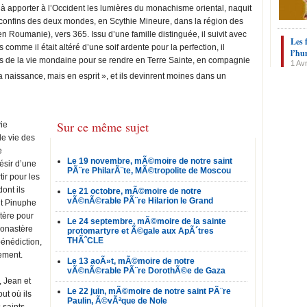
à apporter à l’Occident les lumières du monachisme oriental, naquit
 confins des deux mondes, en Scythie Mineure, dans la région des
Roumanie), vers 365. Issu d’une famille distinguée, il suivit avec
Les 
comme il était altéré d’une soif ardente pour la perfection, il
l’hu
rs de la vie mondaine pour se rendre en Terre Sainte, en compagnie
1 Avr
la naissance, mais en esprit », et ils devinrent moines dans un
Sur ce même sujet
vie
de vie des
e
Le 19 novembre, mÃ©moire de notre saint
ésir d’une
PÃ¨re PhilarÃ¨te, MÃ©tropolite de Moscou
tir pour les
ont ils
Le 21 octobre, mÃ©moire de notre
vÃ©nÃ©rable PÃ¨re Hilarion le Grand
nt Pinuphe
stère pour
Le 24 septembre, mÃ©moire de la sainte
monastère
protomartyre et Ã©gale aux ApÃ´tres
THÃˆCLE
énédiction,
tement.
Le 13 aoÃ»t, mÃ©moire de notre
vÃ©nÃ©rable PÃ¨re DorothÃ©e de Gaza
 Jean et
Le 22 juin, mÃ©moire de notre saint PÃ¨re
ut où ils
Paulin, Ã©vÃªque de Nole