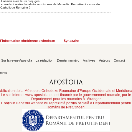
. Cassien avec leurs préjugés.
cependant restée localisée au diocèse de Marseille. Peut-être à cause de
se Catholique Romaine ?
 d'information chrétienne orthodoxe
Synaxaire
Sur la revue Apostolia
La rédaction
Dernier numéro
Archives
Auteurs
Contact
ents
ublication de la Métropole Orthodoxe Roumaine d'Europe Occidentale et Méridiona
Le site internet www.apostolia.eu est financé par le gouvernement roumain, par le
Departement pour les roumains à l'étranger
Conținutul acestui website nu reprezintă poziția oficială a Departamentului pentru
Românii de Pretutindeni