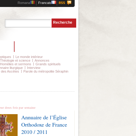
Romana
Francais
Recherche
e
ntact
Abonnements
ptiques
Le monde intérieur
Théologie et science
Annonces
Homélies et sermons
Grands spirituels
nnaire liturgique
Interview
 des Ascètes
Parole du métropolite Séraphin
ernières Nouvelles
our deux fois par semaine
Annuaire de l’Église
Orthodoxe de France
2010 / 2011