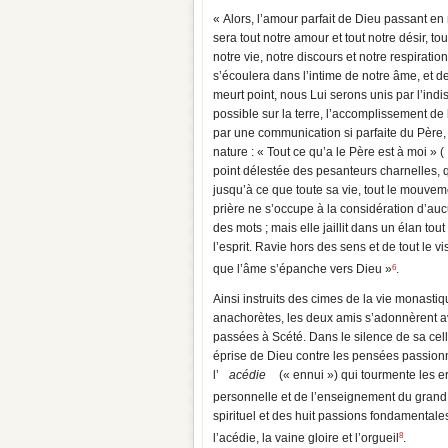
« Alors, l’amour parfait de Dieu passant en 
sera tout notre amour et tout notre désir, to
notre vie, notre discours et notre respiratio
s’écoulera dans l’intime de notre âme, et 
meurt point, nous Lui serons unis par l’indi
possible sur la terre, l’accomplissement de 
par une communication si parfaite du Père, no
nature : « Tout ce qu’a le Père est à moi » (
point délestée des pesanteurs charnelles, qu
jusqu’à ce que toute sa vie, tout le mouv
prière ne s’occupe à la considération d’auc
des mots ; mais elle jaillit dans un élan to
l’esprit. Ravie hors des sens et de tout le 
6
que l’âme s’épanche vers Dieu »
.
Ainsi instruits des cimes de la vie monastiq
anachorètes, les deux amis s’adonnèrent a
passées à Scété. Dans le silence de sa cel
éprise de Dieu contre les pensées passionné
l’
acédie
(« ennui ») qui tourmente les er
personnelle et de l’enseignement du gran
spirituel et des huit passions fondamentales :
8
l’acédie, la vaine gloire et l’orgueil
.