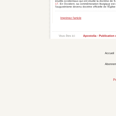
érudits occidentaux qui ont étudié la doctrine de S
17
. En Occident, sa commémoration liturgique est 
l’augustinisme devenu doctrine officielle de l’Égli
Imprimez l'article
Vous êtes ici:
Apostolia - Publication
Accueil
Abonnem
P