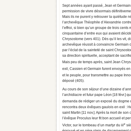
Sept années ayant passé, Jean et Germain r
permission de vivre désormais définitiveme
Mais ils ne purent y retrouver la quiétude 
l’archevêque Théophile d’Alexandrie contre
l’effroi, si bien qu’un groupe de trois cents
cinquantaine d’entre eux qui avaient décid
Chrysostome (vers 401). Dès qu’il les vit, di
archevêque réussit à convaincre Germain de
par l’éclat de la sainteté de saint Chrysos
sa direction spirituelle, acceptant de sacrifi
Mais peu de temps après, saint Jean Chryso
exil, Cassien et Germain furent envoyés e
et le peuple, pour transmettre au pape Inno
déposé (405).
Au cours de son séjour d’une dizaine d’ann
l’archidiacre et futur pape Léon [18 févr.] q
demanda de rédiger un exposé du dogme de
rencontra deux évêques gaulois en exil : H
saint Martin [11 nov.]. Après la mort de so
l’évêque Proculus leur fit bon accueil et p
e
Victor, sur le tombeau d’un martyr du iii
siè
éprouvé et en père plein de discernement pa