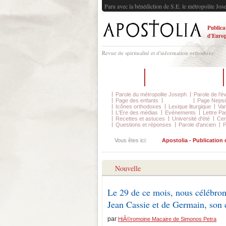
Paru avec la bénédiction de S.E. le métropolite Jos
Publica
d'Europ
Revue de spiritualité et d'information orthodoxe
Accueil
Sur la revue Apostolia
Parole du métropolite Joseph
Parole de l'é
Page des enfants
Synaxaire
Page Nepsi
Icônes orthodoxes
Lexique liturgique
Var
L'Ere des médias
Evénements
Lettre Pa
Recettes et astuces
Université d'été
Cen
Questions et réponses
Parole d'ancien
P
Vous êtes ici:
Apostolia - Publication
Nouvelle
Le 29 de ce mois, nous célébron
Jean Cassie et de Germain, son
par
HiÃ©romoine Macaire de Simonos Petra