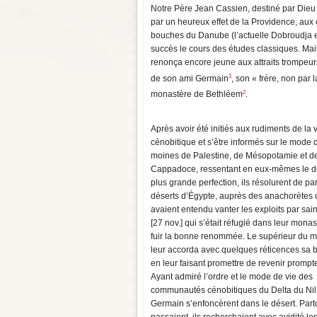
Notre Père Jean Cassien, destiné par Dieu 
par un heureux effet de la Providence, aux
bouches du Danube (l’actuelle Dobroudja en 
succès le cours des études classiques. Mais 
renonça encore jeune aux attraits trompeu
1
de son ami Germain
, son « frère, non par 
2
monastère de Bethléem
.
Après avoir été initiés aux rudiments de la 
cénobitique et s’être informés sur le mode 
moines de Palestine, de Mésopotamie et d
Cappadoce, ressentant en eux-mêmes le d
plus grande perfection, ils résolurent de par
déserts d’Égypte, auprès des anachorètes d
avaient entendu vanter les exploits par sai
[27 nov.] qui s’était réfugié dans leur mona
fuir la bonne renommée. Le supérieur du 
leur accorda avec quelques réticences sa b
en leur faisant promettre de revenir promp
Ayant admiré l’ordre et le mode de vie des
communautés cénobitiques du Delta du Nil,
Germain s’enfoncèrent dans le désert. Parto