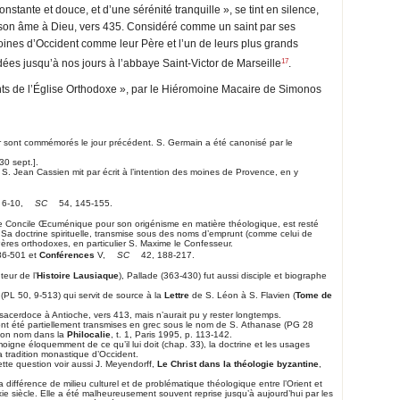
nstante et douce, et d’une sérénité tranquille », se tint en silence,
aix son âme à Dieu, vers 435. Considéré comme un saint par ses
moines d’Occident comme leur Père et l’un de leurs plus grands
17
ées jusqu’à nos jours à l’abbaye Saint-Victor de Marseille
.
ints de l’Église Orthodoxe », par le Hiéromoine Macaire de Simonos
our sont commémorés le jour précédent. S. Germain a été canonisé par le
30 sept.].
, S. Jean Cassien mit par écrit à l’intention des moines de Provence, en y
, 6-10,
SC
54, 145-155.
ve Concile Œcuménique pour son origénisme en matière théologique, est resté
 Sa doctrine spirituelle, transmise sous des noms d’emprunt (comme celui de
 Pères orthodoxes, en particulier S. Maxime le Confesseur.
86-501 et
Conférences
V,
SC
42, 188-217.
teur de l’
Histoire Lausiaque
), Pallade (363-430) fut aussi disciple et biographe
(PL 50, 9-513) qui servit de source à la
Lettre
de S. Léon à S. Flavien (
Tome de
au sacerdoce à Antioche, vers 413, mais n’aurait pu y rester longtemps.
nt été partiellement transmises en grec sous le nom de S. Athanase (PG 28
 son nom dans la
Philocalie
, t. 1, Paris 1995, p. 113-142.
oigne éloquemment de ce qu’il lui doit (chap. 33), la doctrine et les usages
a tradition monastique d’Occident.
ette question voir aussi J. Meyendorff,
Le Christ dans la théologie byzantine
,
 différence de milieu culturel et de problématique théologique entre l’Orient et
 xie siècle. Elle a été malheureusement souvent reprise jusqu’à aujourd’hui par les