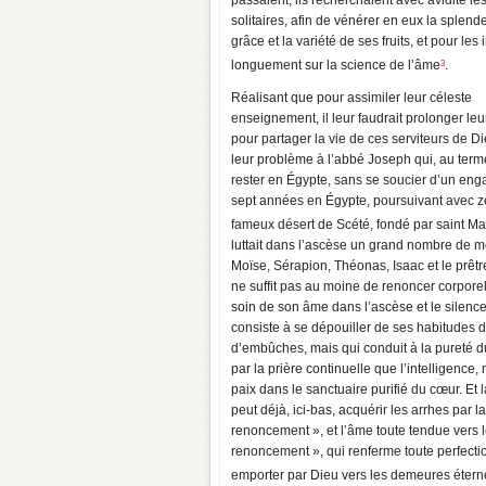
passaient, ils recherchaient avec avidité les
solitaires, afin de vénérer en eux la splend
grâce et la variété de ses fruits, et pour les 
3
longuement sur la science de l’âme
.
Réalisant que pour assimiler leur céleste
enseignement, il leur faudrait prolonger leu
pour partager la vie de ces serviteurs de 
leur problème à l’abbé Joseph qui, au terme 
rester en Égypte, sans se soucier d’un enga
sept années en Égypte, poursuivant avec zèle
fameux désert de Scété, fondé par saint Maca
luttait dans l’ascèse un grand nombre de moi
Moïse, Sérapion, Théonas, Isaac et le prêtr
ne suffit pas au moine de renoncer corpor
soin de son âme dans l’ascèse et le silence
consiste à se dépouiller de ses habitudes d’
d’embûches, mais qui conduit à la pureté du
par la prière continuelle que l’intelligence
paix dans le sanctuaire purifié du cœur. Et l
peut déjà, ici-bas, acquérir les arrhes par 
renoncement », et l’âme toute tendue vers l
renoncement », qui renferme toute perfectio
emporter par Dieu vers les demeures éternel