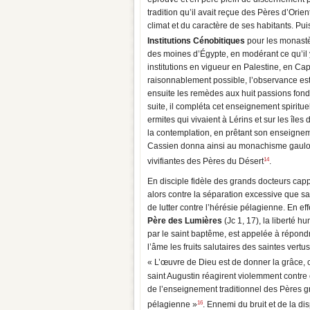
tradition qu’il avait reçue des Pères d’Orie
climat et du caractère de ses habitants. Pui
Institutions Cénobitiques
pour les monastè
des moines d’Égypte, en modérant ce qu’il y
institutions en vigueur en Palestine, en Cap
raisonnablement possible, l’observance est
ensuite les remèdes aux huit passions fonda
suite, il compléta cet enseignement spiritue
ermites qui vivaient à Lérins et sur les île
la contemplation, en prêtant son enseignem
Cassien donna ainsi au monachisme gaulois
14
vivifiantes des Pères du Désert
.
En disciple fidèle des grands docteurs cap
alors contre la séparation excessive que sai
de lutter contre l’hérésie pélagienne. En ef
Père des Lumières
(Jc 1, 17), la liberté 
par le saint baptême, est appelée à répondr
l’âme les fruits salutaires des saintes vert
« L’œuvre de Dieu est de donner la grâce, c
saint Augustin réagirent violemment contre 
de l’enseignement traditionnel des Pères g
16
pélagienne »
. Ennemi du bruit et de la dis