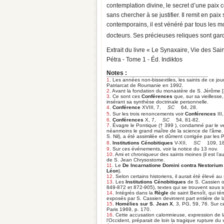
contemplation divine, le secret d’une paix co
sans chercher à se justifier. Il remit en p
contemporains, il est vénéré par tous les 
docteurs. Ses précieuses reliques sont gard
Extrait du livre « Le Synaxaire, Vie des Sa
Pétra - Tome 1 - Éd. Indiktos
Notes :
1
. Les années non-bissextiles, les saints de ce j
Patriarcat de Roumanie en 1992.
2
. Avant la fondation du monastère de S. Jérôme [
3
. Ce sont ces
Conférences
que, sur sa vieillesse
insérant sa synthèse doctrinale personnelle.
4
.
Conférence
XVIII, 7,
SC
64, 28.
5
. Sur les trois renoncements voir
Conférences
III
6
.
Conférences
X, 7,
SC
54, 81-82.
7
. Évagre le Pontique († 399 ), condamné par le 
néanmoins le grand maître de la science de l’âme.
S. Nil), a été assimilée et dûment corrigée par les
8
.
Institutions Cénobitiques
V-XII,
SC
109, 1
9
. Sur ces événements, voir la notice du 13 nov.
10
. Ami et chroniqueur des saints moines (il est l’au
de S. Jean Chrysostome.
11
. Le
De Incarnatione Domini contra Nestorium
Léon
).
12
. Selon certains historiens, il aurait été élevé 
13
. Les
Institutions Cénobitiques
de S. Cassien o
849-872 et 872-905), textes qui se trouvent sous
14
. Intégrés dans la
Règle
de saint Benoît, qui tém
exposés par S. Cassien devinrent part entière de l
15
.
Homélies sur S. Jean X
, 3, PG, 59, 76. Sur c
Paris 1969, p. 170.
16
. Cette accusation calomnieuse, expression de la
l’Occident, préparait de loin la tragique rupture du