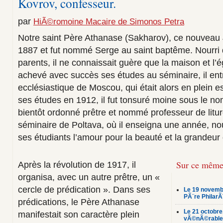
Kovrov, confesseur.
par
HiÃ©romoine Macaire de Simonos Petra
Notre saint Père Athanase (Sakharov), ce nouveau Jo
1887 et fut nommé Serge au saint baptême. Nourri d
parents, il ne connaissait guère que la maison et l’é
achevé avec succès ses études au séminaire, il en
ecclésiastique de Moscou, qui était alors en plein e
ses études en 1912, il fut tonsuré moine sous le no
bientôt ordonné prêtre et nommé professeur de litur
séminaire de Poltava, où il enseigna une année, no
ses étudiants l’amour pour la beauté et la grandeur de
Sur ce même
Après la révolution de 1917, il
organisa, avec un autre prêtre, un «
cercle de prédication ». Dans ses
Le 19 novemb
PÃ¨re PhilarÃ
prédications, le Père Athanase
Le 21 octobr
manifestait son caractère plein
vÃ©nÃ©rable 