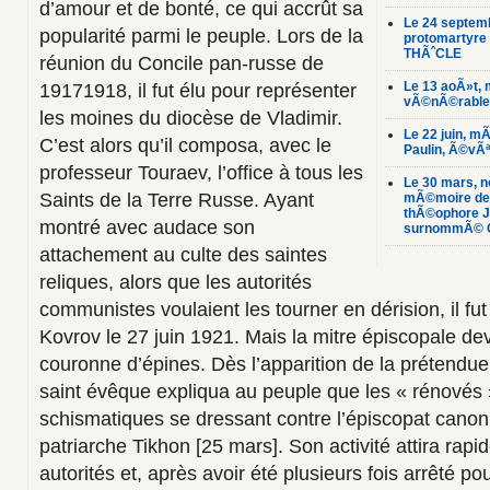
d’amour et de bonté, ce qui accrût sa
Le 24 septem
popularité parmi le peuple. Lors de la
protomartyre
THÃˆCLE
réunion du Concile pan-russe de
Le 13 aoÃ»t,
19171918, il fut élu pour représenter
vÃ©nÃ©rable
les moines du diocèse de Vladimir.
Le 22 juin, m
C’est alors qu’il composa, avec le
Paulin, Ã©vÃ
professeur Touraev, l’office à tous les
Le 30 mars, 
Saints de la Terre Russe. Ayant
mÃ©moire de 
thÃ©ophore J
montré avec audace son
surnommÃ© 
attachement au culte des saintes
reliques, alors que les autorités
communistes voulaient les tourner en dérision, il f
Kovrov le 27 juin 1921. Mais la mitre épiscopale dev
couronne d’épines. Dès l’apparition de la prétendue 
saint évêque expliqua au peuple que les « rénovés 
schismatiques se dressant contre l’épiscopat canoni
patriarche Tikhon [25 mars]. Son activité attira rapi
autorités et, après avoir été plusieurs fois arrêté po