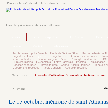
Paru avec la bénédiction de S.E. le métropolite Joseph
Revue de spiritualité et d'information orthodoxe
Accueil
Sur la revue Apostolia
La rédaction
Dernier n
Auteurs
Contact
Abonnements
Parole du métropolite Joseph
Parole de l'évêque Siluan
Parole de l'évêque Ti
Page des enfants
Synaxaire
Page Nepsis
De la vie des paroisses
Hymnog
Icônes orthodoxes
Lexique liturgique
Varia
L'évangile au Monastère
AXIO
L'Ere des médias
Evénements
Lettre Pastorale
Poèmes
Témoignages
Recettes et astuces
Université d'été
Centre Dumitru Stăniloae
Un père a dit
Questions et réponses
Parole d'ancien
Page de philosophie
Vous êtes ici:
Apostolia - Publication d'information chrétienne orthodo
Nouvelle
Aj
Le 15 octobre, mémoire de saint Athanas