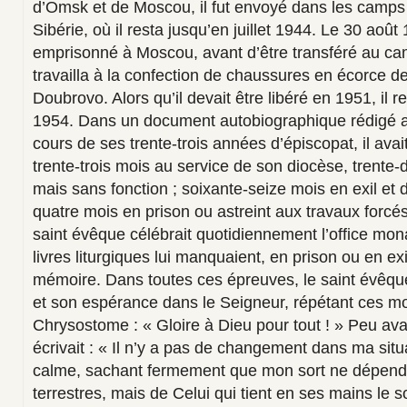
d’Omsk et de Moscou, il fut envoyé dans les camps
Sibérie, où il resta jusqu’en juillet 1944. Le 30 août
emprisonné à Moscou, avant d’être transféré au ca
travailla à la confection de chaussures en écorce d
Doubrovo. Alors qu’il devait être libéré en 1951, il 
1954. Dans un document autobiographique rédigé alo
cours de ses trente-trois années d’épiscopat, il av
trente-trois mois au service de son diocèse, trente-
mais sans fonction ; soixante-seize mois en exil et
quatre mois en prison ou astreint aux travaux forcés.
saint évêque célébrait quotidiennement l’office mona
livres liturgiques lui manquaient, en prison ou en exil,
mémoire. Dans toutes ces épreuves, le saint évêqu
et son espérance dans le Seigneur, répétant ces mo
Chrysostome : « Gloire à Dieu pour tout ! » Peu avant
écrivait : « Il n’y a pas de changement dans ma sit
calme, sachant fermement que mon sort ne dépend
terrestres, mais de Celui qui tient en ses mains le 