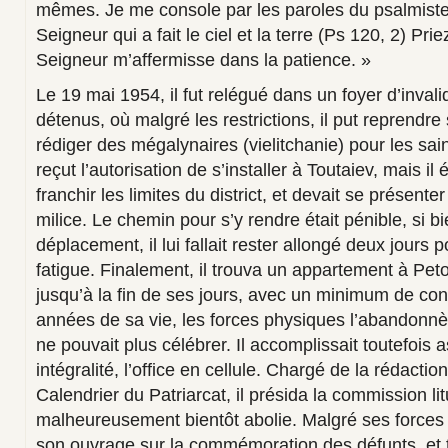
mêmes. Je me console par les paroles du psalmiste
Seigneur qui a fait le ciel et la terre (Ps 120, 2) Pri
Seigneur m’affermisse dans la patience. »
Le 19 mai 1954, il fut relégué dans un foyer d’inval
détenus, où malgré les restrictions, il put reprendre
rédiger des mégalynaires (vielitchanie) pour les sain
reçut l’autorisation de s’installer à Toutaiev, mais il 
franchir les limites du district, et devait se présente
milice. Le chemin pour s’y rendre était pénible, si 
déplacement, il lui fallait rester allongé deux jours 
fatigue. Finalement, il trouva un appartement à Peto
jusqu’à la fin de ses jours, avec un minimum de con
années de sa vie, les forces physiques l’abandonnè
ne pouvait plus célébrer. Il accomplissait toutefois
intégralité, l’office en cellule. Chargé de la rédacti
Calendrier du Patriarcat, il présida la commission lit
malheureusement bientôt abolie. Malgré ses forces 
son ouvrage sur la commémoration des défunts, et tr