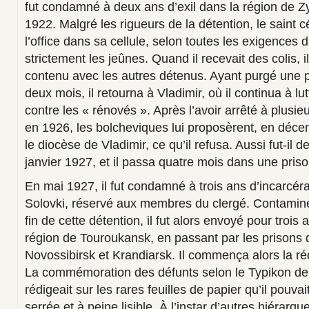
fut condamné à deux ans d’exil dans la région de 
1922. Malgré les rigueurs de la détention, le saint 
l’office dans sa cellule, selon toutes les exigences 
strictement les jeûnes. Quand il recevait des colis, i
contenu avec les autres détenus. Ayant purgé une 
deux mois, il retourna à Vladimir, où il continua à l
contre les « rénovés ». Après l’avoir arrêté à plusie
en 1926, les bolcheviques lui proposèrent, en déc
le diocèse de Vladimir, ce qu’il refusa. Aussi fut-il 
janvier 1927, et il passa quatre mois dans une pri
En mai 1927, il fut condamné à trois ans d’incarcé
Solovki, réservé aux membres du clergé. Contaminé 
fin de cette détention, il fut alors envoyé pour trois
région de Touroukansk, en passant par les prisons 
Novossibirsk et Krandiarsk. Il commença alors la r
La commémoration des défunts selon le Typikon de l
rédigeait sur les rares feuilles de papier qu’il pouvai
serrée et à peine lisible. À l’instar d’autres hiérarque