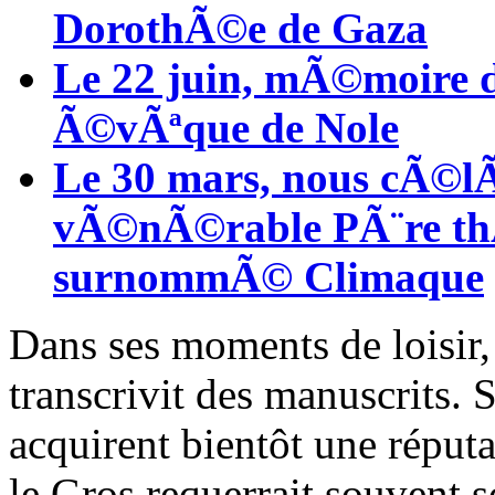
DorothÃ©e de Gaza
Le 22 juin, mÃ©moire de
Ã©vÃªque de Nole
Le 30 mars, nous cÃ©l
vÃ©nÃ©rable PÃ¨re th
surnommÃ© Climaque
Dans ses moments de loisir,
transcrivit des manuscrits. Se
acquirent bientôt une réputa
le Gros requerrait souvent so