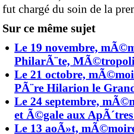
fut chargé du soin de la pr
Sur ce même sujet
Le 19 novembre, mÃ©mo
PhilarÃ¨te, MÃ©tropol
Le 21 octobre, mÃ©moi
PÃ¨re Hilarion le Gran
Le 24 septembre, mÃ©mo
et Ã©gale aux ApÃ´tr
Le 13 aoÃ»t, mÃ©moir