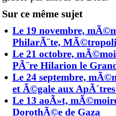
Sur ce même sujet
Le 19 novembre, mÃ©mo
PhilarÃ¨te, MÃ©tropol
Le 21 octobre, mÃ©moi
PÃ¨re Hilarion le Gran
Le 24 septembre, mÃ©mo
et Ã©gale aux ApÃ´tr
Le 13 aoÃ»t, mÃ©moir
DorothÃ©e de Gaza