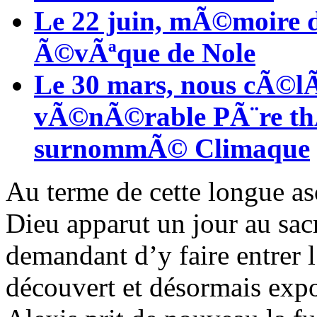
Le 22 juin, mÃ©moire de
Ã©vÃªque de Nole
Le 30 mars, nous cÃ©l
vÃ©nÃ©rable PÃ¨re th
surnommÃ© Climaque
Au terme de cette longue as
Dieu apparut un jour au sacri
demandant d’y faire entrer
découvert et désormais ex