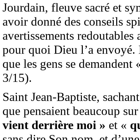
Jourdain, fleuve sacré et s
avoir donné des conseils spir
avertissements redoutables a
pour quoi Dieu l’a envoyé. I
que les gens se demandent « 
3/15).
Saint Jean-Baptiste, sachant
que pensaient beaucoup sur 
vient derrière moi »
et «
q
sans dire Son nom, et d’une 