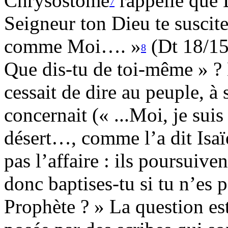
Chrysostome
rappelle que D
7
Seigneur ton Dieu te suscit
comme Moi…. »
(Dt 18/15
8
Que dis-tu de toi-même » ? E
cessait de dire au peuple, à 
concernait (« ...Moi, je suis
désert…, comme l’a dit Isaïe
pas l’affaire : ils poursuive
donc baptises-tu si tu n’es p
Prophète ? » La question es