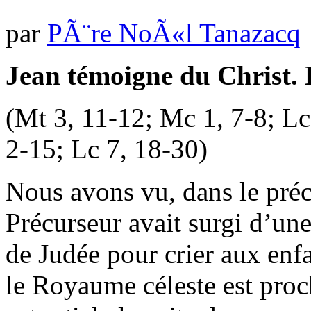
par
PÃ¨re NoÃ«l Tanazacq
Jean témoigne du Christ. 
(Mt 3, 11-12; Mc 1, 7-8; Lc
2-15; Lc 7, 18-30)
Nous avons vu, dans le précé
Précurseur avait surgi d’une
de Judée pour crier aux enf
le Royaume céleste est proc