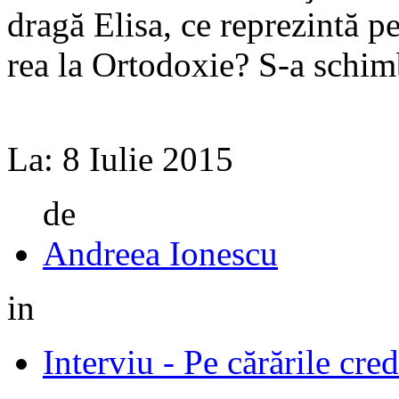
dragă Elisa, ce re­prezintă p
rea la Ortodoxie? S-a schimb
La:
8 Iulie 2015
de
Andreea Ionescu
in
Interviu - Pe cărările cred