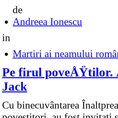
de
Andreea Ionescu
in
Martiri ai neamului româ
Pe firul poveÅŸtilor.
Jack
Cu binecuvântarea Înaltpreasf
povestitori, au fost invitaţi