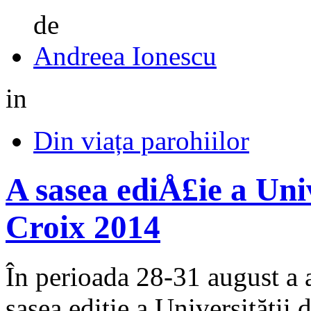
de
Andreea Ionescu
in
Din viața parohiilor
A sasea ediÅ£ie a Uni
Croix 2014
În perioada 28-31 august a 
şasea ediţie a Universită­ţ