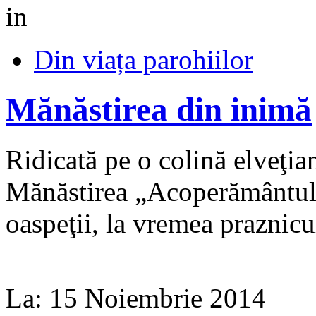
in
Din viața parohiilor
Mănăstirea din inimă
Ridicată pe o colină elveţia
Mănăstirea „Aco­perământul
oaspeţii, la vremea praznicul
La:
15 Noiembrie 2014