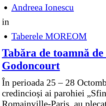
Andreea Ionescu
in
Taberele MOREOM
Tabăra de toamnă de 
Godoncourt
În perioada 25 – 28 Octomb
credincioși ai parohiei „Sfin
Romainville‑Paris, au pleca