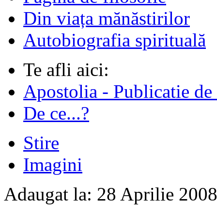
Din viața mănăstirilor
Autobiografia spirituală
Te afli aici:
Apostolia - Publicatie de
De ce...?
Stire
Imagini
Adaugat la:
28 Aprilie 200