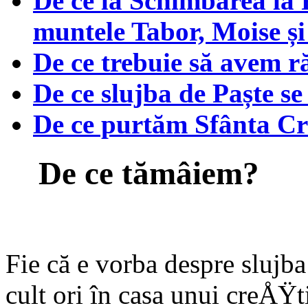
De ce la Schimbarea la Fa
muntele Tabor, Moise și 
De ce trebuie să avem 
De ce slujba de Paște se
De ce purtăm Sfânta C
De ce tămâiem?
Fie că e vorba despre slujb
cult ori în casa unui creÅŸti