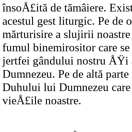
însoÅ£ită de tămâiere. Exis
acestul gest liturgic. Pe de 
mărturisire a slujirii noast
fumul binemirositor care se
jertfei gândului nostru ÅŸi 
Dumnezeu. Pe de altă parte
Duhului lui Dumnezeu care 
vieÅ£ile noastre.