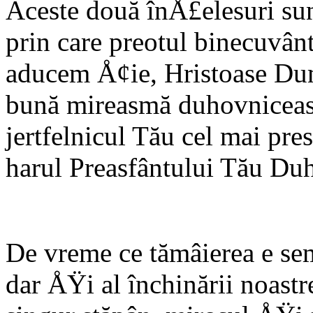
Aceste două înÅ£elesuri sun
prin care preotul binecuvân
aducem Å¢ie, Hristoase Dum
bună mireasmă duhovniceasc
jertfelnicul Tău cel mai pre
harul Preasfântului Tău Duh
De vreme ce tămâierea e se
dar ÅŸi al închinării noast