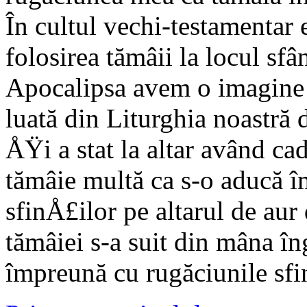
În cultul vechi-testamentar e
folosirea tămâii la locul sfâ
Apocalipsa avem o imagine 
luată din Liturghia noastră 
ÅŸi a stat la altar având ca
tămâie multă ca s-o aducă î
sfinÅ£ilor pe altarul de aur
tămâiei s-a suit din mâna î
împreună cu rugăciunile sfi