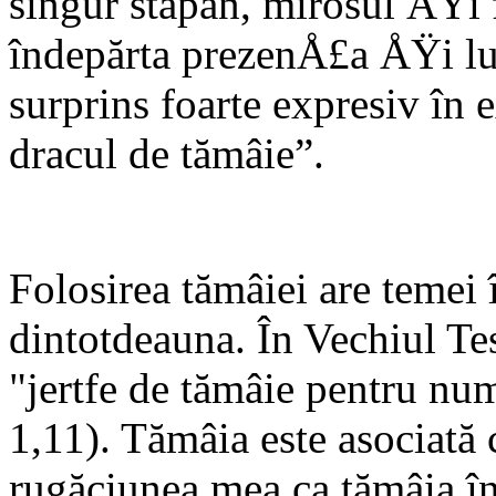
singur stăpân, mirosul ÅŸi 
îndepărta prezenÅ£a ÅŸi luc
surprins foarte expresiv în 
dracul de tămâie”.
Folosirea tămâiei are temei
dintotdeauna. În Vechiul T
"jertfe de tămâie pentru n
1,11). Tămâia este asociată 
rugăciunea mea ca tămâia în