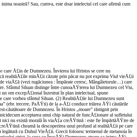
în inima noastră? Sau, cumva, este doar intelectul cel care afirmă cum
le care Å£in de Dumnezeu. Învierea lui Hristos se cere nu
că realităÅ£ile minÅ£ii căzute prin păcat nu pot exprima Viul vieÅ£ii
 de viaÅ£ă (vezi rugăciunea : Împărate ceresc, Mângâietorule…) care
re. Sfântul Siluan distinge între cunoaÅŸterea lui Dumnezeu cel Viu,
un om excepÅ£ional înzestrat în plan intelectual, spune
e de care vorbea sfântul Siluan. (2) RealităÅ£ile lui Dumnezeu sunt
a” (ebr. trecere, PaÅŸti) de la a-Å£i conduce trăirea ÅŸi căutările
nest-căutătoare de Dumnezeu. În Hristos „moare” răstignit prin
icidecum acceptarea unui chip natural de funcÅ£ionare al sufletului
pt nici nu există morală în viaÅ£a creÅŸtină : este fie împărtăÅŸire de
 creÅŸtină cheamă la descoperirea unui profund al realităÅ£ii pe care
ră legătură cu Duhul VieÅ£ii. Grecii folosesc termenul de metanoia în
ogicului-strict, la ceea ce ÎnsuÅŸi Dumnezeu atrage ca inima ÅŸi