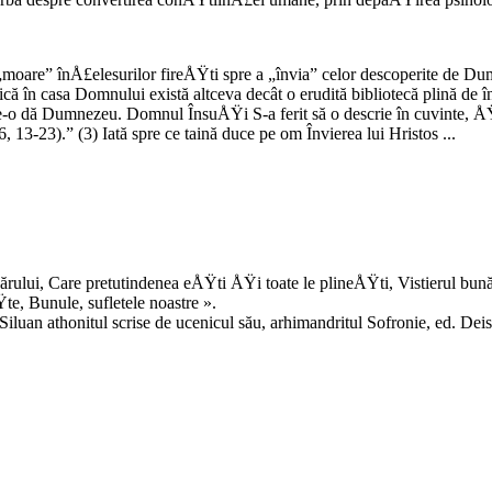
„moare” înÅ£elesurilor fireÅŸti spre a „învia” celor descoperite de Du
ică în casa Domnului există altceva decât o erudită bibliotecă plină d
e-o dă Dumnezeu. Domnul ÎnsuÅŸi S-a ferit să o descrie în cuvinte, ÅŸ
13-23).” (3) Iată spre ce taină duce pe om Învierea lui Hristos ...
ărului, Care pretutindenea eÅŸti ÅŸi toate le plineÅŸti, Vistierul bu
, Bunule, sufletele noastre ».
uan athonitul scrise de ucenicul său, arhimandritul Sofronie, ed. Deisi