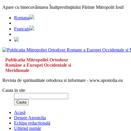
Apare cu binecuvântarea Înaltpresfinţitului Părinte Mitropolit Iosif
Romana
Francais
Publicatia Mitropoliei Ortodoxe
Române a Europei Occidentale si
Meridionale
Revista de spiritualitate ortodoxa si informare - www.apostolia.eu
Cauta in site
Cauta
Acasă
Despre Apostolia
Echipa redacțională
Ultimul număr