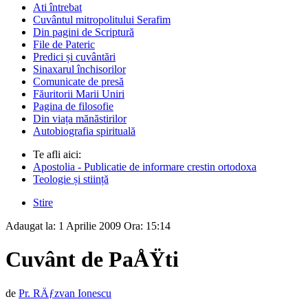
Ati întrebat
Cuvântul mitropolitului Serafim
Din pagini de Scriptură
File de Pateric
Predici și cuvântări
Sinaxarul închisorilor
Comunicate de presă
Făuritorii Marii Uniri
Pagina de filosofie
Din viața mănăstirilor
Autobiografia spirituală
Te afli aici:
Apostolia - Publicatie de informare crestin ortodoxa
Teologie și stiință
Stire
Adaugat la:
1 Aprilie 2009
Ora:
15:14
Cuvânt de PaÅŸti
de
Pr. RÄƒzvan Ionescu