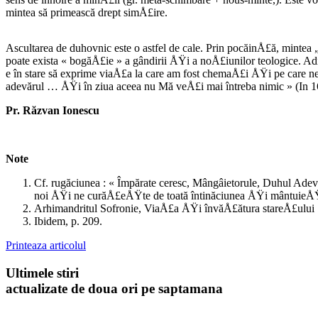
mintea să primească drept simÅ£ire.
Ascultarea de duhovnic este o astfel de cale. Prin pocăinÅ£ă, mintea 
poate exista « bogăÅ£ie » a gândirii ÅŸi a noÅ£iunilor teologice. Ad
e în stare să exprime viaÅ£a la care am fost chemaÅ£i ÅŸi pe care n
adevărul … ÅŸi în ziua aceea nu Mă veÅ£i mai întreba nimic » (In 16, 
Pr. Răzvan Ionescu
Note
Cf. rugăciunea : « Împărate ceresc, Mângâietorule, Duhul Adev
noi ÅŸi ne curăÅ£eÅŸte de toată întinăciunea ÅŸi mântuieÅŸte
Arhimandritul Sofronie, ViaÅ£a ÅŸi învăÅ£ătura stareÅ£ului Sil
Ibidem, p. 209.
Printeaza articolul
Ultimele stiri
actualizate de doua ori pe saptamana