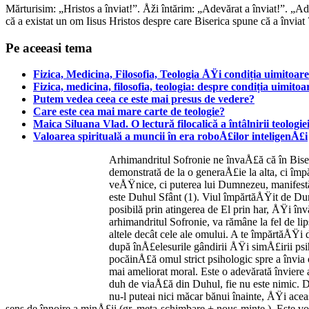
Mărturisim: „Hristos a înviat!”. Åži întărim: „Adevărat a înviat!”. „Ad
că a existat un om Iisus Hristos despre care Biserica spune că a învi
Pe aceeasi tema
Fizica, Medicina, Filosofia, Teologia ÅŸi condiția uimitoare
Fizica, medicina, filosofia, teologia: despre condiția uimitoa
Putem vedea ceea ce este mai presus de vedere?
Care este cea mai mare carte de teologie?
Maica Siluana Vlad. O lectură filocalică a întâlnirii teologiei
Valoarea spirituală a muncii în era roboÅ£ilor inteligenÅ£i
Arhimandritul Sofronie ne învaÅ£ă că în Biser
demonstrată de la o generaÅ£ie la alta, ci îm
veÅŸnice, ci puterea lui Dumnezeu, manifestă
este Duhul Sfânt (1). Viul împărtăÅŸit de Dum
posibilă prin atingerea de El prin har, ÅŸi 
arhimandritul Sofronie, va rămâne la fel de lip
altele decât cele ale omului. A te împărtăÅŸi 
după înÅ£elesurile gândirii ÅŸi simÅ£irii psih
pocăinÅ£ă omul strict psihologic spre a învi
mai ameliorat moral. Este o adevărată înviere 
duh de viaÅ£ă din Duhul, fie nu este nimic. D
nu-l puteai nici măcar bănui înainte, ÅŸi acea
sens de înnoire a minÅ£ii (gr. meta-schimbare + nous-minte,). Este 