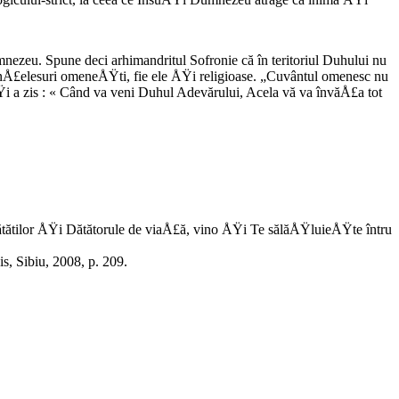
mnezeu. Spune deci arhimandritul Sofronie că în teritoriul Duhului nu
e înÅ£elesuri omeneÅŸti, fie ele ÅŸi religioase. „Cuvântul omenesc nu
i a zis : « Când va veni Duhul Adevărului, Acela vă va învăÅ£a tot
nătătilor ÅŸi Dătătorule de viaÅ£ă, vino ÅŸi Te sălăÅŸluieÅŸte întru
s, Sibiu, 2008, p. 209.