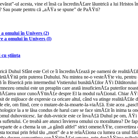
evărat”-ul acesta, vine el însă ca încredinÅ£are lăuntrică a lui Hristos 
at ? Sau poate pentru că „aÅŸa se spune” de PaÅŸti?
 a omului în Univers (2)
re a omului în Univers (I)
 cu știința
ică Duhul Sfânt este Cel ce îi încredinÅ£ează pe oameni de realităÅ£i
părtăÅŸită prin puterea Duhului. Nu mintea ne-o vesteÅŸte viu, pentru 
 în Biserică prin intermediul Vistierului bunătăÅ£ilor ÅŸi Dătătorului
nezeu omului este un preaplin care arată insuficienÅ£a puterilor noast
învăÅ£area unor cunoÅŸtinÅ£e despre El la modul raÅ£ional. Chiar ÅŸi 
sit de mijloace de expresie ca oricare altul, când va atinge realităÅ£il
de ele, om fiind, cere o mutare-de-la-moarte-la-viaÅ£ă. Este acea „pasch
ologice la a te lăsa condus de harul care se face simÅ£it în inima ta o
a omul duhovnicesc. Iar duh-ovnicie este ce învaÅ£ă Duhul pe om, ÅŸi n
a sufletului. Ce treabă are atunci învierea omului cu moralitatea? De fa
eparte de a chema la un „a gândi altfel” strict omeneÅŸte, convertirea
sta tocmai prin felul tău „mort” de a te relaÅ£iona cu lumea ca unul fă
vorba despre convertirea conÅŸtiinÅ£ei umane, prin depăÅŸirea psihol