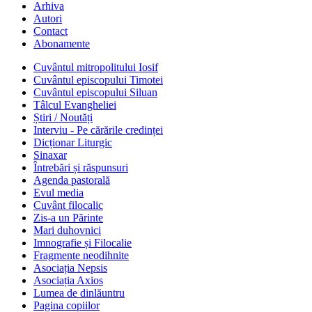
Arhiva
Autori
Contact
Abonamente
Cuvântul mitropolitului Iosif
Cuvântul episcopului Timotei
Cuvântul episcopului Siluan
Tâlcul Evangheliei
Știri / Noutăți
Interviu - Pe cărările credinței
Dicționar Liturgic
Sinaxar
Întrebări și răspunsuri
Agenda pastorală
Evul media
Cuvânt filocalic
Zis-a un Părinte
Mari duhovnici
Imnografie și Filocalie
Fragmente neodihnite
Asociația Nepsis
Asociația Axios
Lumea de dinlăuntru
Pagina copiilor