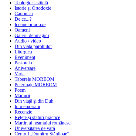
Teologie și stiință
Istorie și Ortodoxie
Canonica
De ce...?
Icoane ortodoxe
Oameni
Galerii de imagini
Audio / video
Din viața parohiilor
Liturgica
Eveniment
Pastorala
Aniversare
Varia
Taberele MOREOM
Pelerinaje MOREOM
Poem
Mărturii
Din viață și din Duh
In memoriam
Recenzie
Rețete și sfaturi practice
Martiri ai neamului românesc
Universitatea de vară
Centrul „Dumitru Stăniloae”