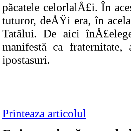
păcatele celorlalÅ£i. În aces
tuturor, deÅŸi era, în ace
Tatălui. De aici înÅ£eleg
manifestă ca fraternitate,
ipostasuri.
Printeaza articolul