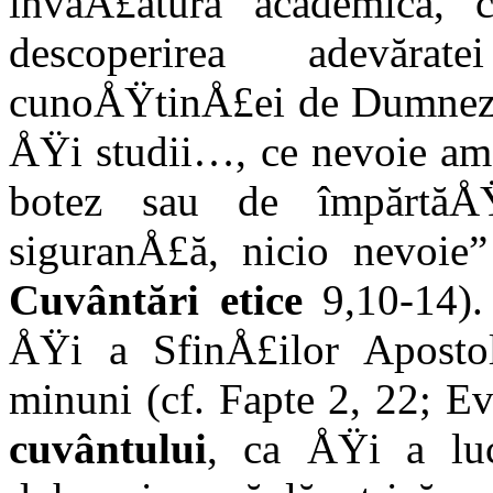
învăÅ£ătură academică, c
descoperirea adevăr
cunoÅŸtinÅ£ei de Dumnezeu 
ÅŸi studii…, ce nevoie am 
botez sau de împărtăÅ
siguranÅ£ă, nicio nevoie
Cuvântări etice
9,10-14).
ÅŸi a SfinÅ£ilor Apostol
minuni (cf. Fapte 2, 22; E
cuvântului
, ca ÅŸi a luc