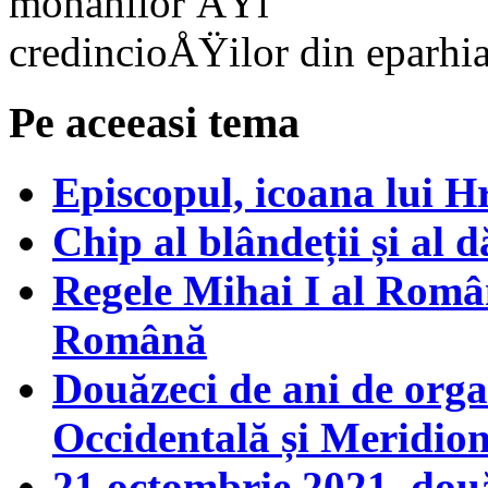
Pe aceeasi tema
Episcopul, icoana lui H
Chip al blândeții și al d
Regele Mihai I al Româ
Română
Douăzeci de ani de org
Occidentală și Meridio
21 octombrie 2021, dou