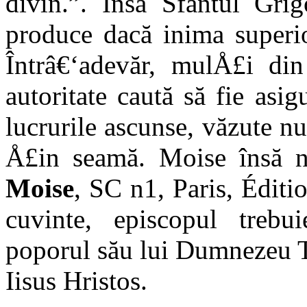
divin.”. Însă Sfântul Gri
produce dacă inima super
Întrâ€‘adevăr, mulÅ£i di
autoritate caută să fie asi
lucrurile ascunse, văzute 
Å£in seamă. Moise însă 
Moise
, SC n1, Paris, Éditi
cuvinte, episcopul treb
poporul său lui Dumnezeu T
Iisus Hristos.