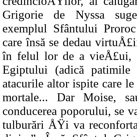
credincioÅŸilor, al călugă
Grigorie de Nyssa suger
exemplul Sfântului Proroc
care însă se dedau virtuÅ£i
în felul lor de a vieÅ£ui,
Egiptului (adică patimile
atacurile altor ispite care 
mortale... Dar Moise, s
conducerea poporului, se va
tulburări ÅŸi va reconforta