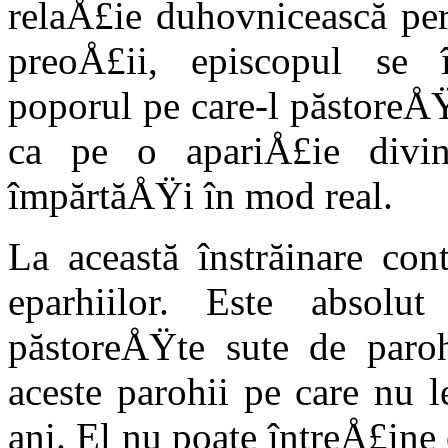
relaÅ£ie duhovnicească pe
preoÅ£ii, episcopul se 
poporul pe care-l păstoreÅŸ
ca pe o apariÅ£ie divi
împărtăÅŸi în mod real.
La această înstrăinare co
eparhiilor. Este absolu
păstoreÅŸte sute de paroh
aceste parohii pe care nu l
ani. El nu poate întreÅ£ine