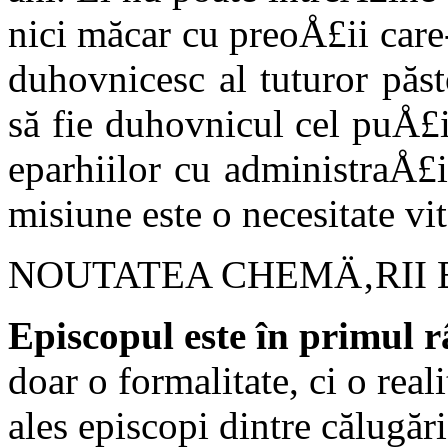
nici măcar cu preoÅ£ii care-
duhovnicesc al tuturor păst
să fie duhovnicul cel puÅ£
eparhiilor cu administraÅ£
misiune este o necesitate vit
NOUTATEA CHEMÄ‚RII 
Episcopul este în primul
doar o formalitate, ci o rea
ales episcopi dintre călugări