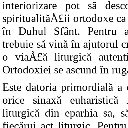
interiorizare pot să des
spiritualităÅ£ii ortodoxe c
în Duhul Sfânt. Pentru ace
trebuie să vină în ajutorul
o viaÅ£ă liturgică autent
Ortodoxiei se ascund în rugă
Este datoria primordială a 
orice sinaxă euharistică
liturgică din eparhia sa, s
fiecărui act liturgic. Pent