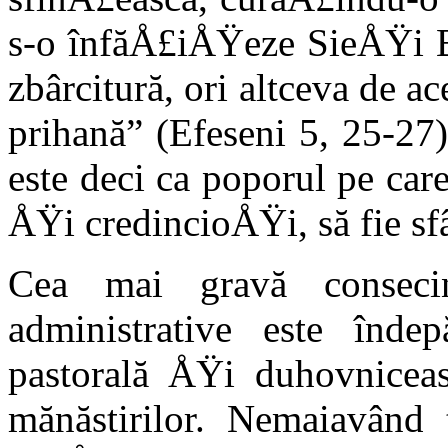
s-o înfăÅ£iÅŸeze SieÅŸi Bi
zbârcitură, ori altceva de ace
prihană” (Efeseni 5, 25-27)
este deci ca poporul pe ca
ÅŸi credincioÅŸi, să fie sf
Cea mai gravă consecin
administrative este înde
pastorală ÅŸi duhovniceas
mănăstirilor. Nemaiavând 