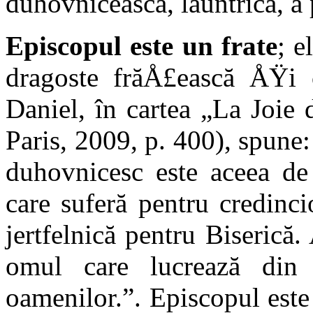
duhovnicească, lăuntrică, a
Episcopul este un frate
; e
dragoste frăÅ£ească ÅŸi c
Daniel, în cartea „La Joie 
Paris, 2009, p. 400), spune:
duhovnicesc este aceea de
care suferă pentru credinc
jertfelnică pentru Biserică.
omul care lucrează din 
oamenilor.”. Episcopul este