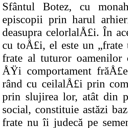
Sfântul Botez, cu monah
episcopii prin harul arhie
deasupra celorlalÅ£i. În ac
cu toÅ£i, el este un „frate 
frate al tuturor oamenilor
ÅŸi comportament frăÅ£es
rând cu ceilalÅ£i prin com
prin slujirea lor, atât din
social, constituie astăzi b
frate nu îi judecă pe seme