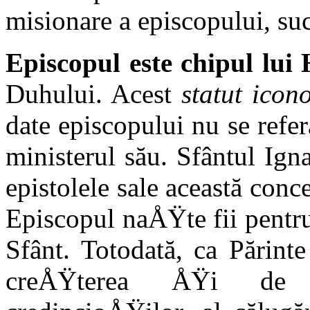
misionare a episcopului, suc
Episcopul este chipul lui 
Duhului. Acest
statut icon
date episcopului nu se referă
ministerul său. Sfântul Igna
epistolele sale această con
Episcopul naÅŸte fii pentr
Sfânt. Totodată, ca Părint
creÅŸterea ÅŸi de p