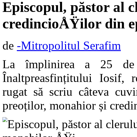
Episcopul, păstor al 
credincioÅŸilor din e
de
-Mitropolitul Serafim
La împlinirea a 25 de 
Înaltpreasfin
ț
itului Iosif, 
rugat să scriu câteva cuvi
preoților, monahior și credi