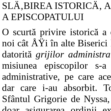
SLÄ‚BIREA ISTORICÄ‚ 
A EPISCOPATULUI
O scurtă privire istorică a
noi cât ÅŸi în alte Biserici
datorită
grijilor administra
misiunea episcopilor s-a
administrative, pe care ac
dar care i-au absorbit. 
Sfântul Grigorie de Nyssa, 
doar asigurarea ordinii ex