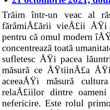
Trăim într-un veac al răs
fărâmiÅ£ării vieÅ£ii ÅŸi 
pentru că omul modern îÅŸi
concentrează toată umanitat
sufletesc ÅŸi pacea lăuntr
măsură ce ÅŸtiinÅ£a ÅŸi t
aceeaÅŸi măsură cultur
relaÅ£iilor dintre oameni
nefericire. Este rolul primo