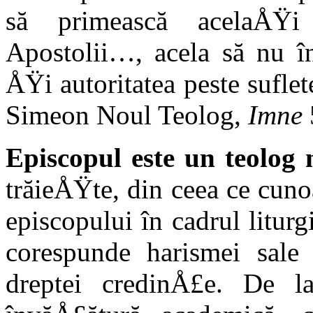
să primească acelaÅŸ
Apostolii…, acela să nu î
ÅŸi autoritatea peste suflet
Simeon Noul Teolog,
Imne
Episcopul este un teolog 
trăieÅŸte, din ceea ce cun
episcopului în cadrul litur
corespunde harismei sale
dreptei credinÅ£e. De 