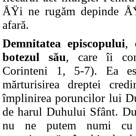
ÅŸi ne rugăm depinde ÅŸi
afară.
Demnitatea episcopului
, 
botezul său
,
care îi conf
Corinteni 1, 5-7). Ea es
mărturisirea dreptei cred
împlinirea poruncilor lui 
de harul Duhului Sfânt. D
nu ne putem numi cu 