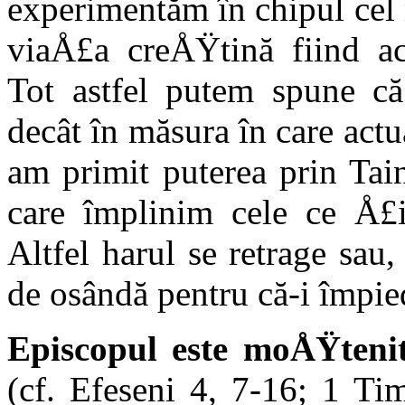
experimentăm în chipul cel m
viaÅ£a creÅŸtină fiind act
Tot astfel putem spune că
decât în măsura în care act
am primit puterea prin Tai
care împlinim cele ce Å£i
Altfel harul se retrage sau
de osândă pentru că-i împie
Episcopul este moÅŸtenito
(cf. Efeseni 4, 7-16; 1 Ti