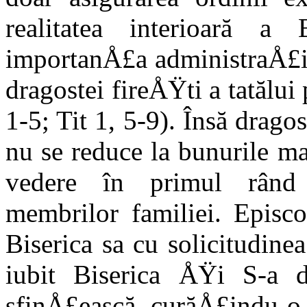
realitatea interioară 
importanÅ£a administraÅ£iei
dragostei fireÅŸti a tatălui 
1-5; Tit 1, 5-9). Însă drago
nu se reduce la bunurile mat
vedere în primul rând
membrilor familiei. Episco
Biserica sa cu solicitudin
iubit Biserica ÅŸi S-a 
sfinÅ£ească, curăÅ£indu-o 