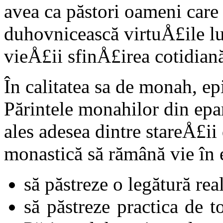
avea ca păstori oameni care
duhovnicească virtuÅ£ile lu
vieÅ£ii sfinÅ£irea cotidiană
În calitatea sa de monah, ep
Părintele monahilor din epar
ales adesea dintre stareÅ£ii
monastică să rămână vie în e
să păstreze o legătură re
să păstreze practica de t