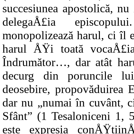
succesiunea apostolică, nu
delegaÅ£ia episcopul
monopolizează harul, ci îl e
harul ÅŸi toată vocaÅ£ia
Îndrumător…, dar atât har
decurg din poruncile lui
deosebire, propovăduirea E
dar nu „numai în cuvânt, c
Sfânt” (1 Tesaloniceni 1, 
este expresia conÅŸtiin