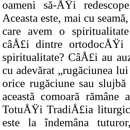
oameni să-ÅŸi redescoper
Aceasta este, mai cu seamă,
care avem o spiritualitat
câÅ£i dintre ortodocÅŸi 
spiritualitate? CâÅ£i au au
cu adevărat „rugăciunea lu
orice rugăciune sau slujbă 
această comoară rămâne a
TotuÅŸi TradiÅ£ia liturgic
este la îndemâna tuturo