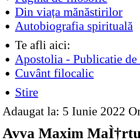
Din viața mănăstirilor
Autobiografia spirituală
Te afli aici:
Apostolia - Publicatie de
Cuvânt filocalic
Stire
Adaugat la:
5 Iunie 2022
O
Avva Maxim MaÌ†rtur