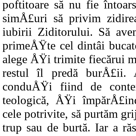
poftitoare să nu fie întoar
simÅ£uri să privim zidire
iubirii Ziditorului. Să av
primeÅŸte cel dintâi bucat
alege ÅŸi trimite fiecărui mă
restul îl predă burÅ£ii
conduÅŸi fiind de conte
teologică, ÅŸi împărÅ£ind
cele potrivite, să purtăm gr
trup sau de burtă. Iar a r