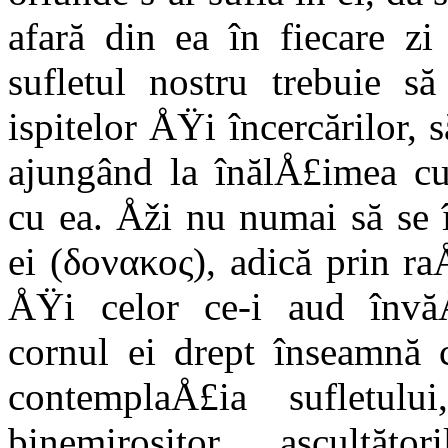
afară din ea în fiecare z
sufletul nostru trebuie să
ispitelor ÅŸi încercărilor,
ajungând la înălÅ£imea cu
cu ea. Åži nu numai să se 
ei (δονακος), adică prin r
ÅŸi celor ce-i aud învăÅ
cornul ei drept înseamnă 
contemplaÅ£ia sufletulu
binemirositor ascultăt