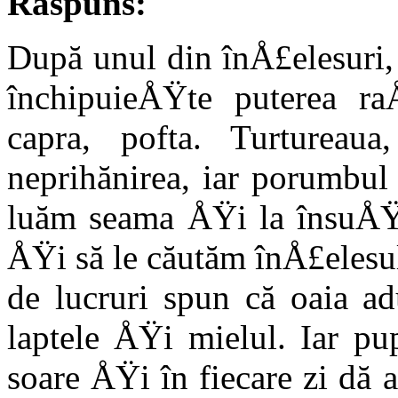
Răspuns:
După unul din înÅ£elesuri, 
închipuieÅŸte puterea raÅ
capra, pofta. Turtureaua
neprihănirea, iar porumbul
luăm seama ÅŸi la însuÅŸir
ÅŸi să le căutăm înÅ£elesul 
de lucruri spun că oaia adu
laptele ÅŸi mielul. Iar pu
soare ÅŸi în fiecare zi dă