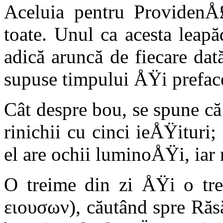
Aceluia pentru ProvidenÅ
toate. Unul ca acesta leap
adică aruncă de fiecare dat
supuse timpului ÅŸi preface
Cât despre bou, se spune că
rinichii cu cinci ieÅŸituri;
el are ochii luminoÅŸi, iar 
O treime din zi ÅŸi o tre
ειουσων), căutând spre Răsă