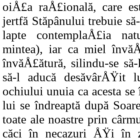
oiÅ£a raÅ£ională, care es
jertfă Stăpânului trebuie să
lapte contemplaÅ£ia nat
mintea), iar ca miel învă
învăÅ£ătură, silindu-se să-
să-l aducă desăvârÅŸit 
ochiului unuia ca acesta se
lui se îndreaptă după Soar
toate ale noastre prin cârm
căci în necazuri ÅŸi în