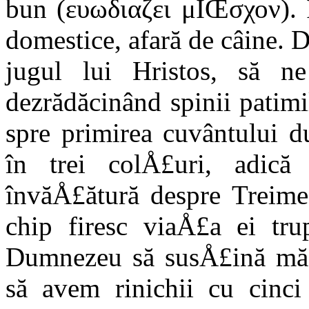
bun (ευωδιαζει μÏŒσχον). I
domestice, afară de câine. 
jugul lui Hristos, să n
dezrădăcinând spinii patimi
spre primirea cuvântului 
în trei colÅ£uri, adic
învăÅ£ătură despre Treime
chip firesc viaÅ£a ei tr
Dumnezeu să susÅ£ină mădu
să avem rinichii cu cinci 