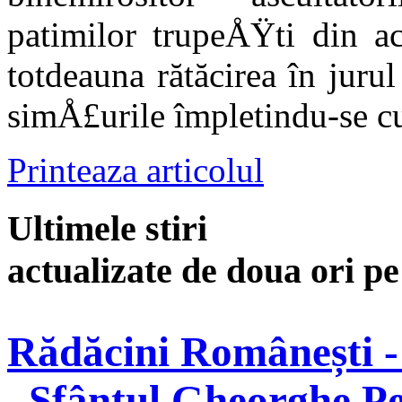
patimilor trupeÅŸti din a
totdeauna rătăcirea în juru
simÅ£urile împletindu-se c
Printeaza articolul
Ultimele stiri
actualizate de doua ori p
Rădăcini Românești -
„Sfântul Gheorghe Pe