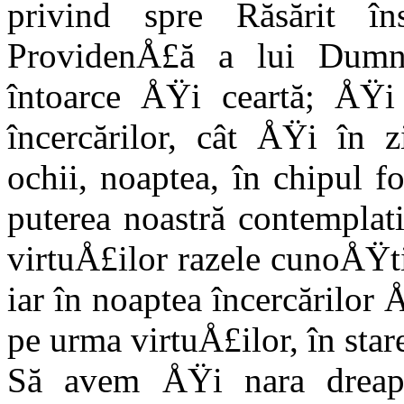
privind spre Răsărit în
ProvidenÅ£ă a lui Dumne
întoarce ÅŸi ceartă; ÅŸi
încercărilor, cât ÅŸi în
ochii, noaptea, în chipul f
puterea noastră contemplat
virtuÅ£ilor razele cunoÅŸt
iar în noaptea încercărilor 
pe urma virtuÅ£ilor, în star
Să avem ÅŸi nara dreaptă