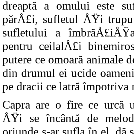
dreaptă a omului este su
părÅ£i, sufletul ÅŸi trupu
sufletului a îmbrăÅ£iÅŸ
pentru ceilalÅ£i binemiros
putere ce omoară animale d
din drumul ei ucide oameni
pe dracii ce latră împotriva 
Capra are o fire ce urcă 
ÅŸi se încântă de melodi
oriunde s-ar sufla în el, d