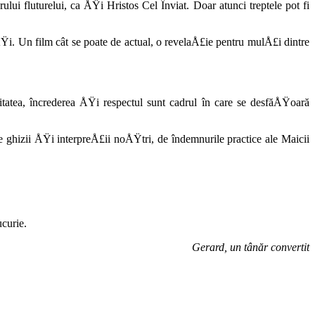
ui fluturelui, ca ÅŸi Hristos Cel Înviat. Doar atunci treptele pot fi
i. Un film cât se poate de actual, o re­velaÅ£ie pentru mulÅ£i dintre
tatea, încrederea ÅŸi respectul sunt ca­drul în care se desfăÅŸoară
 ghizii ÅŸi interpreÅ£ii noÅŸtri, de îndemnurile practice ale Maicii
curie.
Gerard, un tânăr convertit