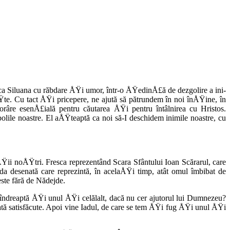
ica Siluana cu răbdare ÅŸi umor, într-o ÅŸedinÅ£ă de dezgolire a ini­
Ÿte. Cu tact ÅŸi pricepere, ne aju­tă să pătrundem în noi înÅŸine, în
râre esenÅ£i­ală pentru căuta­rea ÅŸi pentru întâlnirea cu Hristos.
 bolile noastre. El aÅŸteaptă ca noi să-I deschidem inimile noastre, cu
ii noÅŸtri. Fresca repre­zentând Scara Sfântului Ioan Scărarul, care
nda desenată care reprezintă, în ace­laÅŸi timp, atât omul îmbibat de
este fără de Nădejde.
e îndreaptă ÅŸi unul ÅŸi celălalt, dacă nu cer ajutorul lui Dumnezeu?
ată satisfăcute. Apoi vine Iadul, de care se tem ÅŸi fug ÅŸi unul ÅŸi