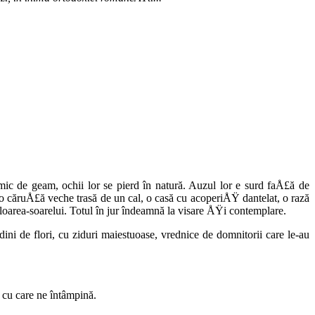
tmic de geam, ochii lor se pierd în na­tură. Auzul lor e surd faÅ£ă de
, o căruÅ£ă veche trasă de un cal, o casă cu acoperiÅŸ dantelat, o rază
loarea-soarelui. Totul în jur îndeamnă la visare ÅŸi contemplare.
ini de flori, cu ziduri maiestuoase, vrednice de domnitorii care le-au
e cu care ne întâmpină.