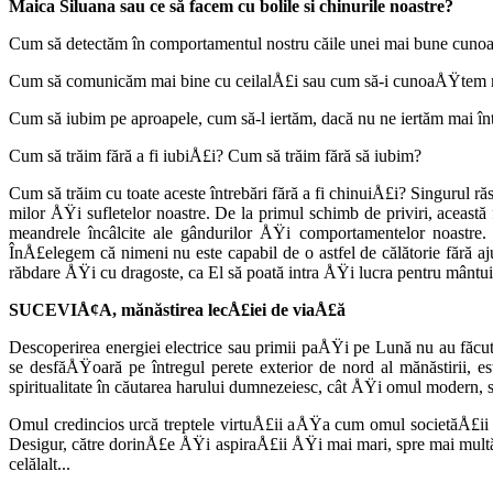
Maica Siluana sau ce să facem cu bo­lile si chinurile noastre?
Cum să detectăm în comportamentul nostru căile unei mai bune cuno
Cum să comunicăm mai bine cu cei­lalÅ£i sau cum să-i cunoaÅŸtem 
Cum să iubim pe aproapele, cum să-l iertăm, dacă nu ne iertăm mai în
Cum să trăim fără a fi iubiÅ£i? Cum să trăim fără să iubim?
Cum să trăim cu toate aceste întrebări fără a fi chinuiÅ£i? Singurul
milor ÅŸi sufletelor noastre. De la primul schimb de priviri, aceast
meandrele încâl­cite ale gândurilor ÅŸi comporta­mentelor noastre.
ÎnÅ£elegem că nimeni nu este capabil de o ast­fel de călătorie fără aj
răbdare ÅŸi cu dragoste, ca El să poată intra ÅŸi lucra pen­tru mântui
SUCEVIÅ¢A, mănăstirea lecÅ£iei de viaÅ£ă
Descoperirea energiei electrice sau primii paÅŸi pe Lună nu au făcu
se desfă­ÅŸoară pe întregul perete exterior de nord al mănăsti­rii, 
spiritualitate în căuta­rea harului dumnezeiesc, cât ÅŸi omul modern,
Omul credincios urcă treptele virtuÅ£ii aÅŸa cum omul societăÅ£ii no
Desigur, către do­rinÅ£e ÅŸi aspiraÅ£ii ÅŸi mai mari, spre mai multă
celălalt...