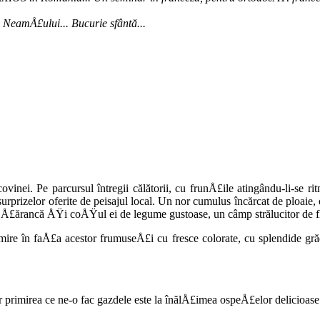
e NeamÅ£ului... Bucurie sfântă...
inei. Pe par­cursul întregii călătorii, cu frunÅ£ile atingându-li-se ri
surprizelor oferite de peisajul local. Un nor cumulus încărcat de ploaie
o Å£ăran­că ÅŸi coÅŸul ei de legume gustoase, un câmp strălucitor de f
mire în faÅ£a aces­tor frumuseÅ£i cu fresce colorate, cu splendi­de grăd
ar primirea ce ne-o fac gazdele este la înălÅ£imea ospeÅ£e­lor delicioas