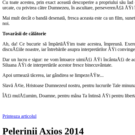
Cu toate acestea, prin exact această descoperire a propriului său Ia
urcate, cu privirea către Dumnezeu, în ascultare, perseverenÅ£ă ÅŸi 
Mai mult decât o bandă desenată, fresca aceasta este ca un film, sun
noi.
Tovarăsii de călătorie
Ah, da! Ce bucurie să împărtăÅŸim toate acestea, împreună. ExerciÅ
discuÅ£iile noastre, iar întrebările asupra interpretărilor ÅŸi con­vinge
Dar un lucru e sigur: ne vom întoarce uimiÅ£i ÅŸi încântaÅ£i de ace
Siluana ÅŸi de interpretările acestor fresce binecuvântate.
Apoi urmează tăcerea, iar gândirea se limpezeÅŸte...
Slavă Å¢ie, Hristoase Dumnezeul nostru, pentru lucrurile Tale minuna
ÎÅ£i mulÅ£umim, Doamne, pentru mâna Ta întinsă ÅŸi pentru libertat
Printeaza articolul
Pelerinii Axios 2014