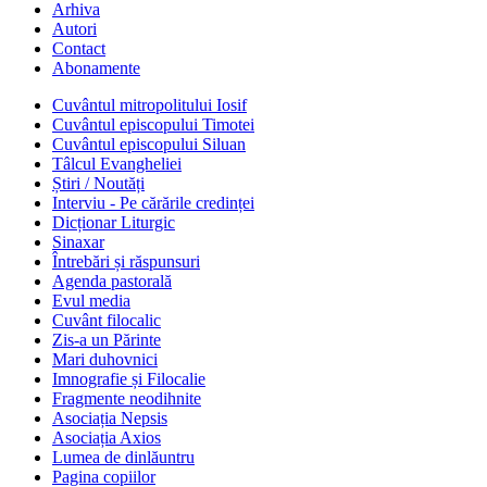
Arhiva
Autori
Contact
Abonamente
Cuvântul mitropolitului Iosif
Cuvântul episcopului Timotei
Cuvântul episcopului Siluan
Tâlcul Evangheliei
Știri / Noutăți
Interviu - Pe cărările credinței
Dicționar Liturgic
Sinaxar
Întrebări și răspunsuri
Agenda pastorală
Evul media
Cuvânt filocalic
Zis-a un Părinte
Mari duhovnici
Imnografie și Filocalie
Fragmente neodihnite
Asociația Nepsis
Asociația Axios
Lumea de dinlăuntru
Pagina copiilor