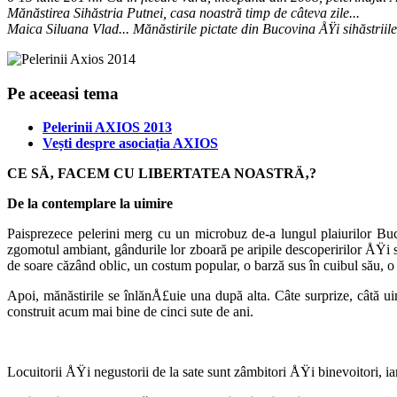
Mănăstirea Sihăstria Putnei, casa noastră timp de câteva zile...
Maica Siluana Vlad... Mănăstirile pictate din Bucovina ÅŸi sihăstriil
Pe aceeasi tema
Pelerinii AXIOS 2013
Vești despre asociația AXIOS
CE SÄ‚ FACEM CU LIBERTATEA NOASTRÄ‚?
De la contemplare la uimire
Paisprezece pelerini merg cu un microbuz de-a lungul plaiurilor Bucov
zgomotul ambiant, gândurile lor zboară pe aripile descope­ririlor ÅŸi 
de soare căzând oblic, un costum popular, o barză sus în cuibul său, 
Apoi, mănăstirile se înlănÅ£uie una după alta. Câte surprize, câtă ui
constru­it acum mai bine de cinci sute de ani.
Locuitorii ÅŸi negustorii de la sate sunt zâmbitori ÅŸi binevoitori, i