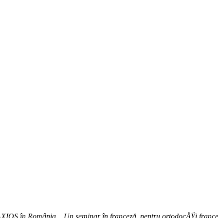
l AXIOS în România... Un seminar în franceză, pentru ortodocÅŸi france