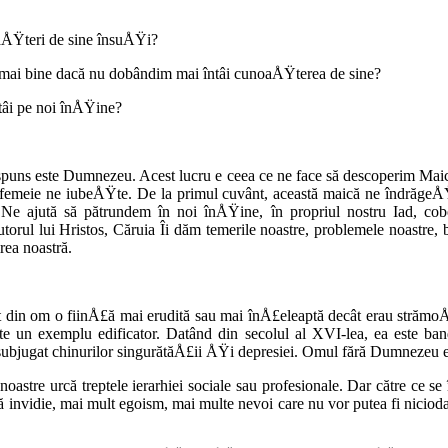
aÅŸteri de sine însuÅŸi?
mai bine dacă nu dobândim mai întâi cunoaÅŸterea de sine?
tâi pe noi înÅŸine?
 răspuns este Dumnezeu. Acest lucru e ceea ce ne face să descoperim Ma
ă femeie ne iu­beÅŸte. De la primul cuvânt, această maică ne îndrăgeÅ
 Ne ajută să pă­trundem în noi înÅŸine, în pro­priul nostru Iad, cobo
utorul lui Hristos, Căruia Îi dăm temerile noastre, problemele noastre,
rea noastră.
t din om o fiinÅ£ă mai erudită sau mai înÅ£eleaptă decât erau strămoÅŸ
este un exemplu edificator. Datând din secolul al XVI-lea, ea este ba
 subju­gat chinurilor singurătăÅ£ii ÅŸi depresiei. Omul fără Dumnezeu 
astre urcă treptele ierarhiei sociale sau pro­fesionale. Dar către ce s
 invidie, mai mult egoism, mai multe nevoi care nu vor putea fi ni­ciod