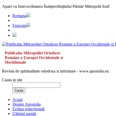
Apare cu binecuvântarea Înaltpresfinţitului Părinte Mitropolit Iosif
Romana
Francais
Publicatia Mitropoliei Ortodoxe
Române a Europei Occidentale si
Meridionale
Revista de spiritualitate ortodoxa si informare - www.apostolia.eu
Cauta in site
Cauta
Acasă
Despre Apostolia
Echipa redacțională
Ultimul număr