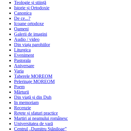
Teologie și stiință
Istorie și Ortodoxie
Canonica
De ce...?
Icoane ortodoxe
Oameni
Galerii de imagini
Audio / video
Din viața parohiilor
Liturgica
Eveniment
Pastorala
Aniversare
Varia
Taberele MOREOM
Pelerinaje MOREOM
Poem
Mărturii
Din viață și din Duh
In memoriam
Recenzie
Rețete și sfaturi practice
Martiri ai neamului românesc
Universitatea de vară
Centrul „Dumitru Stăniloae”