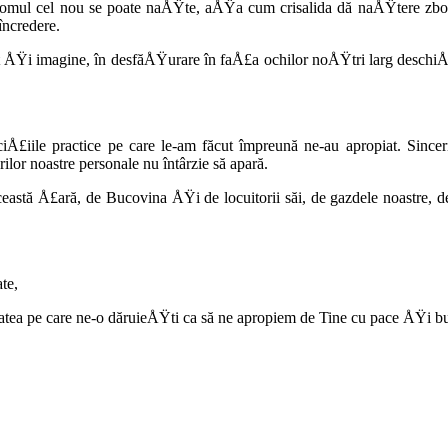
d omul cel nou se poate naÅŸte, aÅŸa cum crisalida dă naÅŸtere zborul
încredere.
et ÅŸi imagine, în desfăÅŸurare în faÅ£a ochilor noÅŸtri larg deschiÅŸ
£iile practice pe care le-am făcut împreună ne-au apropiat. Sinceri
rilor noastre personale nu întârzie să apară.
astă Å£ară, de Bucovina ÅŸi de locuitorii săi, de gazdele noastre, de
te,
ea pe care ne-o dăruieÅŸti ca să ne apropiem de Tine cu pace ÅŸi bu