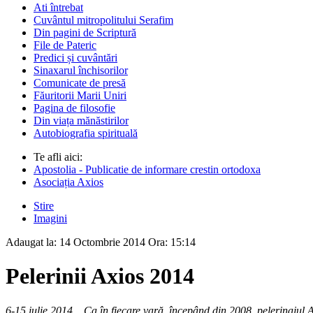
Ati întrebat
Cuvântul mitropolitului Serafim
Din pagini de Scriptură
File de Pateric
Predici și cuvântări
Sinaxarul închisorilor
Comunicate de presă
Făuritorii Marii Uniri
Pagina de filosofie
Din viața mănăstirilor
Autobiografia spirituală
Te afli aici:
Apostolia - Publicatie de informare crestin ortodoxa
Asociația Axios
Stire
Imagini
Adaugat la:
14 Octombrie 2014
Ora:
15:14
Pelerinii Axios 2014
6-15 iulie 2014... Ca în fiecare vară, începând din 2008, pelerinaju