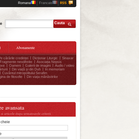
Romana
Francais
Cauta
te
t
Abonamente
Pe cărările credinței
Dicționar Liturgic
Sinaxar
Fragmente neodihnite
Asociația Nepsis
oxe
Oameni
Galerii de imagini
Audio / video
rturii
Din viață și din Duh
In memoriam
Cuvântul mitropolitului Serafim
ina de filosofie
Din viața mănăstirilor
re avansata
i si articole dupa urmatoarele criterii
 cheie
e