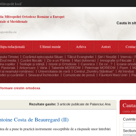
Mitropolit Iosif
tia Mitropoliei Ortodoxe Române a Europei
tale si Meridionale
Cauta in si
.apostolia.eu
hipa redacțională
Ultimul număr
Arhiva
Autori
Contac
pului Timotei
Cuvântul episcopului Siluan
Tâlcul Evangheliei
Știri / Noutăți
Interviu - 
Evul media
Cuvânt filocalic
Zis-a un Părinte
Mari duhovnici
Imnografie și Filocalie
na copiilor
Teologie și stiință
Istorie și Ortodoxie
Canonica
De ce...?
Icoane ortod
Pastorala
Aniversare
Varia
Taberele MOREOM
Pelerinaje MOREOM
Poem
Mă
ri ai neamului românesc
Universitatea de vară
Centrul „Dumitru Stăniloae”
Ati întrebat
edici și cuvântări
Sinaxarul închisorilor
Comunicate de presă
Făuritorii Marii Uniri
Pag
informare crestin ortodoxa
Cauta
Rezultate gasite:
3 articole publicate de Palanciuc Ana
cauta stir
toine Costa de Beauregard (II)
Cuvinte
tatea de a pune în practică instrumente susceptibile de a răspunde unor întrebări
Sectiun