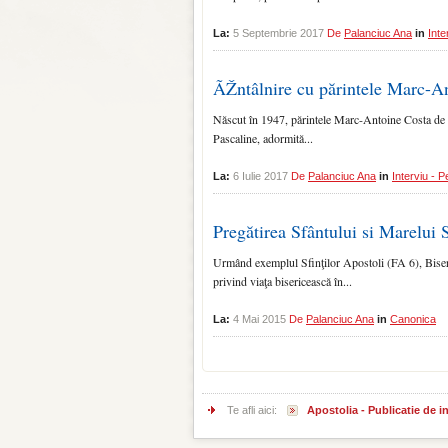
La:
5 Septembrie 2017
De
Palanciuc Ana
in
Inte
ÃŽntâlnire cu părintele Marc-A
Născut în 1947, pă­rintele Marc-Antoine Costa de Be
Pascaline, adormită...
La:
6 Iulie 2017
De
Palanciuc Ana
in
Interviu - P
Pregătirea Sfântului si Marelui 
Urmând exemplul Sfinţilor Apostoli (FA 6), Biserica
privind viaţa bisericească în...
La:
4 Mai 2015
De
Palanciuc Ana
in
Canonica
Te afli aici:
Apostolia - Publicatie de 