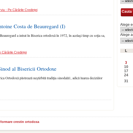
rviu - Pe Cărările Credinței
Cauta
ntoine Costa de Beauregard (I)
Alege e
Alege a
auregard a intrat în Biserica or­todoxă în 1972, în acelaşi timp cu soţia sa,
L
e Cărările Credinței
3
10
Sinod al Bisericii Ortodoxe
17
24
 Ortodoxă păstrează neştir­bită tradiţia sinodală1, adică luarea deciziilor
31
informare crestin ortodoxa