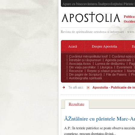
Apare cu binecuvântarea Înaltpresfinţitului Părinte 
Publica
Occiden
Revista de spiritualitate ortodoxa si informare - www
Acasă
Despre Apostolia
Ec
Cuvântul mitropolitului Iosif
Cuvântul episco
Întrebări și răspunsuri
Agenda pastorală
Asociația Axios
Lumea de dinlăuntru
Pagi
Din viața parohiilor
Liturgica
Eveniment
Recenzie
Rețete și sfaturi practice
Marti
Din pagini de Scriptură
File de Pateric
Pr
Autobiografia spirituală
Te afli aici:
Apostolia - Publicatie de 
Rezultate
ÃŽntâlnire cu părintele Marc-An
A.P.: În textele patristi­ce se poate observa necesi
complexe, precum dreptatea divină...