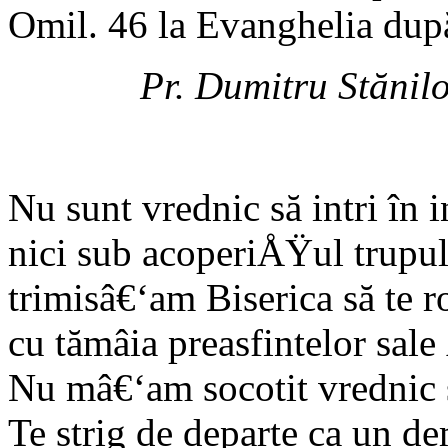
Omil. 46 la Evanghelia dup
Pr. Dumitru Stănil
Nu sunt vrednic să intri în
nici sub acoperiÅŸul trupu
trimisâ€‘am Biserica să te r
cu tămâia preasfintelor sale
Nu mâ€‘am socotit vrednic s
Te strig de departe ca un d