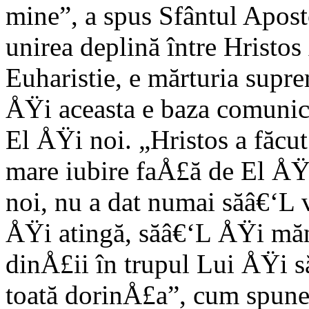
mine”, a spus Sfântul Aposto
unirea deplină între Hristos
Euharistie, e mărturia supre
ÅŸi aceasta e baza comunic
El ÅŸi noi. „Hristos a făcut
mare iubire faÅ£ă de El ÅŸi
noi, nu a dat numai săâ€‘L v
ÅŸi atingă, săâ€‘L ÅŸi mă
dinÅ£ii în trupul Lui ÅŸi s
toată dorinÅ£a”, cum spune