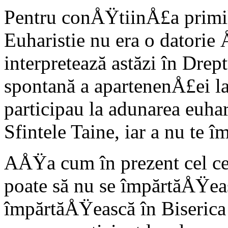
Pentru conÅŸtiinÅ£a primilo
Euharistie nu era o datorie
interpretează astăzi în Drep
spontană a apartenenÅ£ei la
participau la adunarea euha
Sfintele Taine, iar a nu te 
AÅŸa cum în prezent cel c
poate să nu se împărtăÅŸea
împărtăÅŸească în Biserica