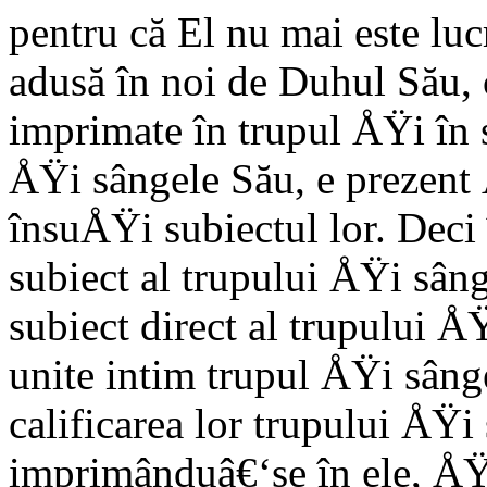
pentru că El nu mai este luc
adusă în noi de Duhul Său, 
imprimate în trupul ÅŸi în s
ÅŸi sângele Său, e prezent
însuÅŸi subiectul lor. Deci 
subiect al trupului ÅŸi sâng
subiect direct al trupului Å
unite intim trupul ÅŸi sânge
calificarea lor trupului ÅŸi
imprimânduâ€‘se în ele, ÅŸi