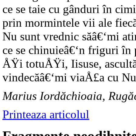
ce se taie cu gânduri în cim
prin mormintele vii ale fiecă
Nu sunt vrednic săâ€‘mi ati
ce se chinuieâ€‘n friguri în
ÅŸi totuÅŸi, Iisuse, ascult
vindecăâ€‘mi viaÅ£a cu N
Marius Iordăchioaia, Rugăc
Printeaza articolul
Fragmente neodihnite