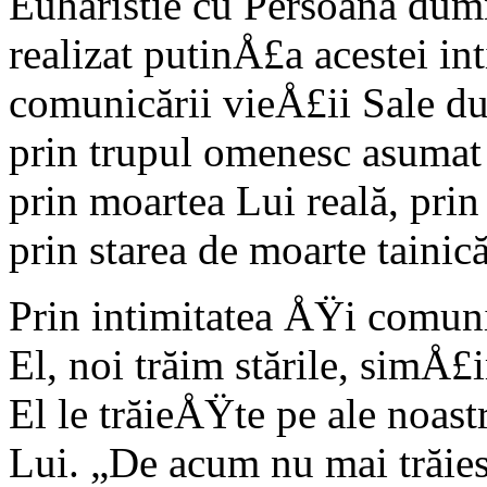
Euharistie cu Persoana dum
realizat putinÅ£a acestei i
comunicării vieÅ£ii Sale d
prin trupul omenesc asumat
prin moartea Lui reală, prin
prin starea de moarte tainic
Prin intimitatea ÅŸi comun
El, noi trăim stările, simÅ£
El le trăieÅŸte pe ale noast
Lui. „De acum nu mai trăies