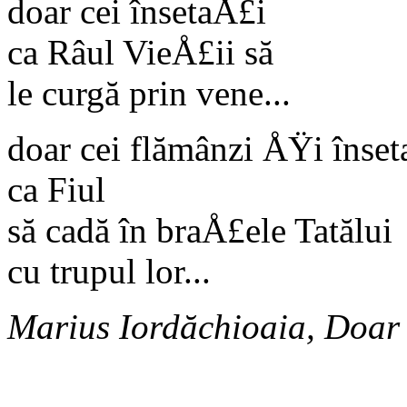
doar cei însetaÅ£i
ca Râul VieÅ£ii să
le curgă prin vene...
doar cei flămânzi ÅŸi înse
ca Fiul
să cadă în braÅ£ele Tatălui
cu trupul lor...
Marius Iordăchioaia, Doar