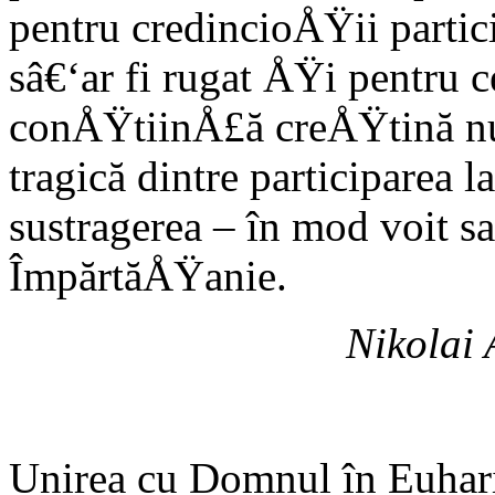
pentru credincioÅŸii parti
sâ€‘ar fi rugat ÅŸi pentru c
conÅŸtiinÅ£ă creÅŸtină nu 
tragică dintre participarea 
sustragerea – în mod voit sa
ÎmpărtăÅŸanie.
Nikolai 
Unirea cu Domnul în Euharis