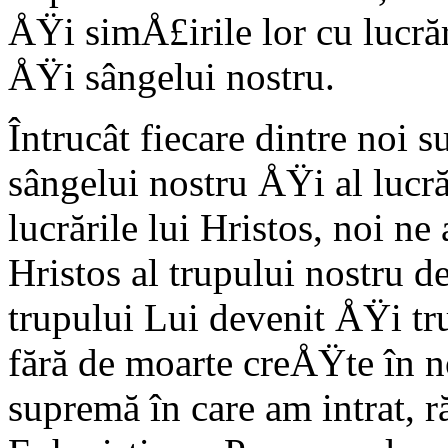
ÅŸi simÅ£irile lor cu lucră
ÅŸi sângelui nostru.
Întrucât fiecare dintre noi 
sângelui nostru ÅŸi al lucră
lucrările lui Hristos, noi n
Hristos al trupului nostru d
trupului Lui devenit ÅŸi tr
fără de moarte creÅŸte în n
supremă în care am intrat