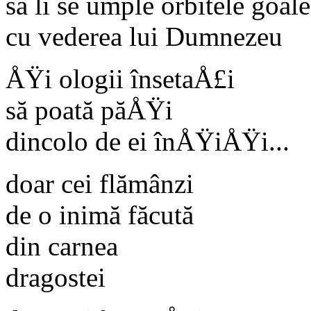
să li se umple orbitele goale
cu vederea lui Dumnezeu
ÅŸi ologii însetaÅ£i
să poată păÅŸi
dincolo de ei înÅŸiÅŸi...
doar cei flămânzi
de o inimă făcută
din carnea
dragostei