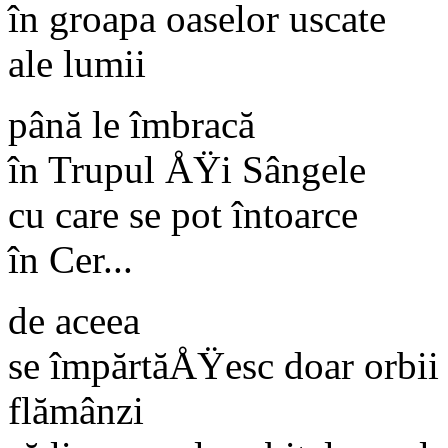
în groapa oaselor uscate
ale lumii
până le îmbracă
în Trupul ÅŸi Sângele
cu care se pot întoarce
în Cer...
de aceea
se împărtăÅŸesc doar orbii
flămânzi