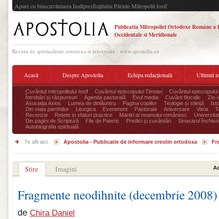
Apare cu binecuvântarea Înaltpresfinţitului Părinte Mitropolit Iosif
Publicatia Mitropoliei Ortodoxe Române a 
Occidentale si Meridionale
Revista de spiritualitate ortodoxa si informare - www.apostolia.eu
Acasă
Despre Apostolia
Echipa redacțională
Ultimul 
Cuvântul mitropolitului Iosif
Cuvântul episcopului Timotei
Cuvântul episcopului
Întrebări și răspunsuri
Agenda pastorală
Evul media
Cuvânt filocalic
Zis-
Asociația Axios
Lumea de dinlăuntru
Pagina copiilor
Teologie și stiință
Ist
Din viața parohiilor
Liturgica
Eveniment
Pastorala
Aniversare
Varia
T
Recenzie
Rețete și sfaturi practice
Martiri ai neamului românesc
Universita
Din pagini de Scriptură
File de Pateric
Predici și cuvântări
Sinaxarul închisor
Autobiografia spirituală
Te afli aici:
Apostolia - Publicatie de informare crestin ortodoxa
Fr
Stire
Imagini
Ad
Fragmente neodihnite (decembrie 2008)
de
Chira Daniel