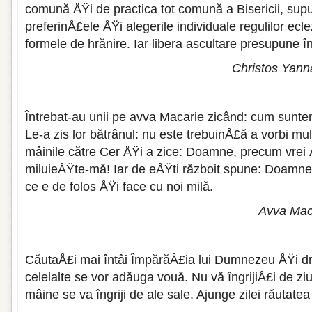
comună ÅŸi de practica tot comună a Bisericii, su
preferinÅ£ele ÅŸi alegerile individuale regulilor ecl
formele de hrănire. Iar libera ascultare presupune î
Christos Yanna
Întrebat-au unii pe avva Macarie zicând: cum sunt
Le-a zis lor bătrânul: nu este trebuinÅ£ă a vorbi mul
mâinile către Cer ÅŸi a zice: Doamne, precum vrei 
miluieÅŸte-mă! Iar de eÅŸti războit spune: Doamne,
ce e de folos ÅŸi face cu noi milă.
Avva Maca
CăutaÅ£i mai întâi ÎmpărăÅ£ia lui Dumnezeu ÅŸi dr
celelalte se vor adăuga vouă. Nu vă îngrijiÅ£i de zi
mâine se va îngriji de ale sale. Ajunge zilei răutatea