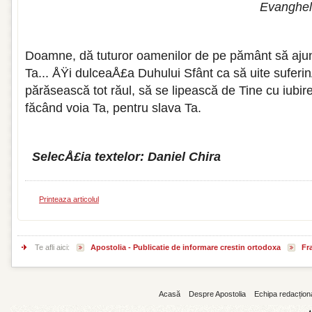
Evanghel
Doamne, dă tuturor oamenilor de pe pământ să aju
Ta... ÅŸi dulceaÅ£a Duhului Sfânt ca să uite sufer
părăsească tot răul, să se lipească de Tine cu iubir
făcând voia Ta, pentru slava Ta.
SelecÅ£ia textelor: Daniel Chira
Printeaza articolul
Te afli aici:
Apostolia - Publicatie de informare crestin ortodoxa
Fr
Acasă
Despre Apostolia
Echipa redacțion