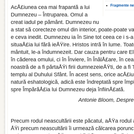
Fragmente neo
AcÅ£iunea cea mai frapantă a lui
Dumnezeu – Întruparea. Omul a
creat iadul pe pământ. Dumnezeu nu
a stat să corecteze omul din interior, poate-poate 
e ceva inedit. Dumnezeu ia în Sine tot ceea ce i s-a
situaÅ£ia lui fără ieÅŸire. Hristos intră în lume. Toa
mântuit, le-a îndumnezeit. Dar cauza pentru care E
în căderea omului, ci în Înviere, în ÎnălÅ£are, în c
noastră de a fi părtaÅŸi firii dumnezeieÅŸti, de a fi T
templu al Duhului Sfânt. În acest sens, orice acÅ£iu
natură eshatologică, adică este îndreptată spre împlin
spre ÎmpărăÅ£ia lui Dumnezeu deja înfiinÅ£ată.
Antonie Bloom, Despre 
Precum rodul neascultării este păcatul, aÅŸa rodul as
ÅŸi precum neascultării îi urmează călcarea porunc