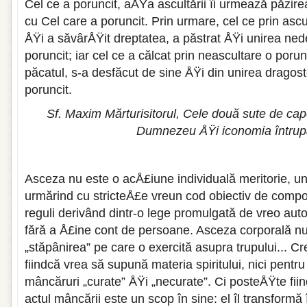
Cel ce a poruncit, aÅŸa ascultării îi urmează păzire
cu Cel care a poruncit. Prin urmare, cel ce prin asc
ÅŸi a săvârÅŸit dreptatea, a păstrat ÅŸi unirea ned
poruncit; iar cel ce a călcat prin neascultare o por
păcatul, s-a desfăcut de sine ÅŸi din unirea dragost
poruncit.
Sf. Maxim Mărturisitorul, Cele două sute de ca
Dumnezeu ÅŸi iconomia întrupă
Asceza nu este o acÅ£iune individuală meritorie, un
urmărind cu stricteÅ£e vreun cod obiectiv de compo
reguli derivând dintr-o lege promulgată de vreo aut
fără a Å£ine cont de persoane. Asceza corporală nu 
„stăpânirea” pe care o exercită asupra trupului... 
fiindcă vrea să supună materia spiritului, nici pentru
mâncăruri „curate” ÅŸi „necurate”. Ci posteÅŸte fii
actul mâncării este un scop în sine: el îl transformă