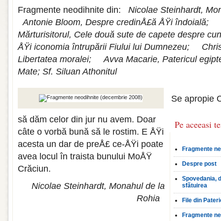
Fragmente neodihnite din:
Nicolae Steinhardt, Mo
Antonie Bloom, Despre credinÅ£ă ÅŸi îndoială;
Mărturisitorul, Cele două sute de capete despre c
ÅŸi iconomia întrupării Fiului lui Dumnezeu;
Chri
Libertatea moralei;
Avva Macarie, Patericul egip
Mate; Sf. Siluan Athonitul
Se apropie C
să dăm celor din jur nu avem. Doar
Pe aceeasi t
câte o vorbă bună să le rostim. E ÅŸi
acesta un dar de preÅ£ ce-ÅŸi poate
Fragmente neo
avea locul în traista bunului MoÅŸ
Despre post
Crăciun.
Spovedania, d
Nicolae Steinhardt, Monahul de la
sfătuirea
Rohia
File din Pateri
Fragmente neo