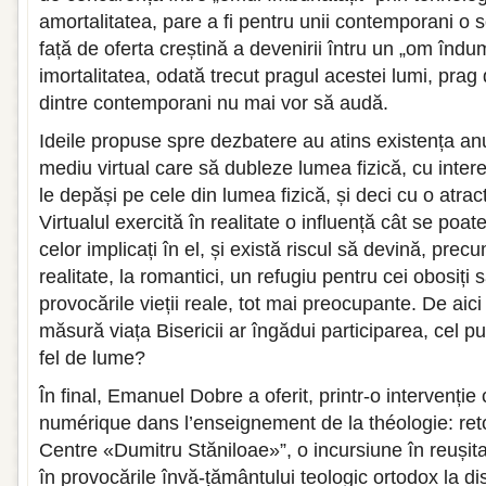
amortalitatea, pare a fi pentru unii contemporani o so
față de oferta creștină a devenirii întru un „om îndu
imortalitatea, odată trecut pragul acestei lumi, prag 
dintre contemporani nu mai vor să audă.
Ideile propuse spre dezbatere au atins existența an
mediu virtual care să dubleze lumea fizică, cu inter
le depăși pe cele din lumea fizică, și deci cu o atrac
Virtualul exercită în realitate o influență cât se poat
celor implicați în el, și există riscul să devină, pre
realitate, la romantici, un refugiu pentru cei obosiți 
provocările vieții reale, tot mai preocupante. De aic
măsură viața Bisericii ar îngădui participarea, cel pu
fel de lume?
În final, Emanuel Dobre a oferit, printr-o intervenție cu
numérique dans l’enseignement de la théologie: ret
Centre «Dumitru Stăniloae»”, o incursiune în reușita, d
în provocările învă-țământului teologic ortodox la di