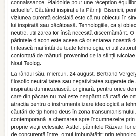
connaissance. Plaidoirie pour une réception équilib
actuelle”. Căutând inspirație la Părinții Bisericii, pen
viziunea curentă eclesială este că nu obiectul în sine
lui inspirată sau păcătoasă. Tehnologiile, ca și obiec
neutre, utilizarea lor însă necesită discernământ. O 
părintele diacon este aceea că orientarea noastră d
țintească mai întâi de toate tehnologia, ci utilizatoru
confortată de mărturii provenind de la sfinții Nicol
Noul Teolog.
La rândul său, miercuri, 24 august, Bertrand Verge
filosofic neutralitatea sau negativitatea sugerate de
inspirația dumnezeiască, originară, pentru orice dem
care din păcate nu mai este neapărat căutată de om
atracția pentru o instrumentalizare ideologică a tehn
căutări de tip homo deus în zona transumanismului,
contemporană la chemarea spre îndumnezeire prin 
proprie vieții eclesiale. Astfel, părintele Răzvan Ion
de concurență între „omul îmbunătățit” prin tehnolog