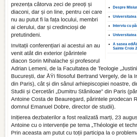
prezența câtorva zeci de preoți și
Despre Misiun
diaconi, dar și on line, pentru cei care
Universitatea
nu au putut fi la fața locului, membri
Interviu cu pă
ai clerului, dar și credincioși de
pretutindeni.
Universitatea
A sasea ediÅ£
Invitații conferențiari ai acestui an au
Sainte Croix 
venit atât din exterior (părintele
diacon Sorin Mihalache și profesorul
Adrian Lemeni, de la Facultatea de Teologie „Justini
București, dar ÅŸi filosoful Bertrand Vergely, de la I
din Paris), cât și din sânul arhiepiscopiei noastre, d
Studii și Cercetări „Dumitru Stăniloae” din Paris (p
Antoine Costa de Beauregard, părintele prodecan 
domnul Emanuel Dobre, director de studii).
Inițierea dezbaterilor a fost realizată marți, 23 augu
Antoine cu o intervenție pe tema „Théologie et tec
Prin aceasta am putut cu toții participa la o problem