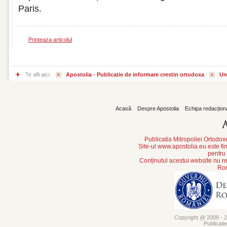
Paris.
Printeaza articolul
Te afli aici:
Apostolia - Publicatie de informare crestin ortodoxa
Un
Acasă
Despre Apostolia
Echipa redacțion
Publicatia Mitropoliei Ortodo
Site-ul www.apostolia.eu este
pentru
Conținutul acestui website nu re
Rom
Copyright @ 2008 - 20
Publicati