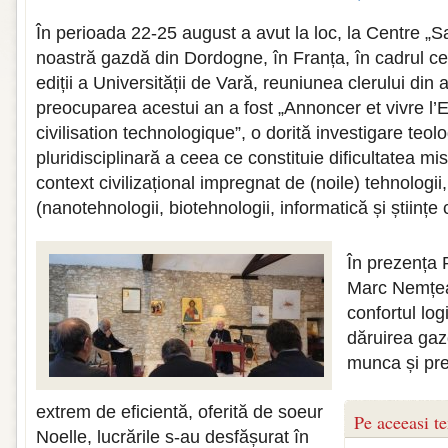
În perioada 22-25 august a avut la loc, la Centre „Sa
noastră gazdă din Dordogne, în Franța, în cadrul c
ediții a Universității de Vară, reuniunea clerului din
preocuparea acestui an a fost „Annoncer et vivre l’
civilisation technologique”, o dorită investigare teolo
pluridisciplinară a ceea ce constituie dificultatea mis
context civilizațional impregnat de (noile) tehnologii
(nanotehnologii, biotehnologii, informatică și științe 
În prezența P
Marc Nemțea
confortul log
dăruirea gaz
munca și pre
extrem de eficientă, oferită de soeur
Pe aceeasi t
Noelle, lucrările s-au desfășurat în