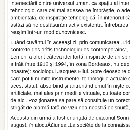
intersectării dintre universul uman, ca spațiu al interior
tehnologic, care cel mai adesea ne împrăștie, o adev
ambientală, de inspirație tehnologică, în interiorul
astăzi să ne desfășurăm activ existența. Întrebare
reușim într-un mod duhovnicesc.
Luând cuvântul în aceeași zi, prin comunicarea „L’i
contexte des défis technologiques contemporains”, 
Lemeni a oferit câteva idei forță, inspirate de un spir
a trăit între 1912 și 1994, în zona Bordeaux, nu depa
noastre): sociologul Jacques Ellul. Spre deosebire de
care pot fi numite instrumente, tehnologiile actuale
acest statut, absorbind și antrenând omul în niște 
artificiale, mai ales prin mediile virtuale, cu toate 
de aici. Poziționarea sa pare să constituie un corec
strigăt de alarmă față de viziunea noastră obișnuită
Aceasta din urmă a fost enunțată de diaconul Sorin
august, în alocuÅ£iunea „La société de la connaissa