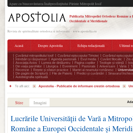
Apare cu binecuvântarea Înaltpresfinţitului Părinte Mitropolit Iosif
Publicatia Mitropoliei Ortodoxe Române a 
Occidentale si Meridionale
Revista de spiritualitate ortodoxa si informare - www.apostolia.eu
Acasă
Despre Apostolia
Echipa redacțională
Ultimul 
Cuvântul mitropolitului Iosif
Cuvântul episcopului Timotei
Cuvântul episcopului
Întrebări și răspunsuri
Agenda pastorală
Evul media
Cuvânt filocalic
Zis-
Asociația Axios
Lumea de dinlăuntru
Pagina copiilor
Teologie și stiință
Ist
Din viața parohiilor
Liturgica
Eveniment
Pastorala
Aniversare
Varia
T
Recenzie
Rețete și sfaturi practice
Martiri ai neamului românesc
Universita
Din pagini de Scriptură
File de Pateric
Predici și cuvântări
Sinaxarul închisor
Autobiografia spirituală
Te afli aici:
Apostolia - Publicatie de informare crestin ortodoxa
Un
Stire
Imagini
Ada
Lucrările Universității de Vară a Mitrop
Române a Europei Occidentale și Meridi