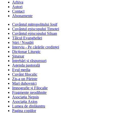
Arhiva
Autori
Contact
Abonamente
Cuvântul mitropolitului Iosif
Cuvântul episcopului Timotei
Cuvântul episcopului Siluan
Tâlcul Evangheliei
Știri / Noutăți
Interviu - Pe cărările credinței
Dicționar Liturgic
Sinaxar
Întrebări și răspunsuri
Agenda pastorală
Evul media
Cuvânt filocalic
Zis-a un Părinte
Mari duhovnici
Imnografie și Filocalie
Fragmente neodihnite
Asociația Nepsis
Asociația Axios
Lumea de dinlăuntru
Pagina copiilor