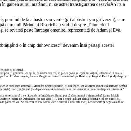
au în galben auriu, arătându-ni-se astfel transfigurarea desăvârÅŸită a
, pornind de la albastru sau verde (gri albăstrui sau gri verzui), care
ă cum unii Părinți ai Bisericii au vorbit despre „întunericul
i se revarsă peste întreaga omenire, reprezentată de Adam și Eva,
mbrățișând-o în chip duhovnicesc” devenim însă părtași acestei
religios și o icoană.
 pe alții gonindu-i cu sulițe; și câțiva oameni, în pielea goală și legați cu lanțuri, uitându-se în sus; și
 pe Eva. È˜i de-a dreapta, Înainte Mergătorul stând și arătându-L pe Hristos; și lângă el David și alți drepți și
 descrisă după cum urmează: „Mormânt deschis puțintel, și doi îngeri, cu veșminte (albe) strălucitoare, șezând
(niște) morți; și (se văd )de departe (femei) purtătoare de miruri (ținând în mâini năstrăpi cu miresme).”
coana, este semn că ți se răspunde la îmbrățișare. Eu nu pot să sărut numai o singură dată icoana Maicii
agoste, iubire de Dumnezeu, foc care arde (...). Într-o seară, atât am sărutat icoana ei că am obosit și,
e parcă era vie. Să nu crezi că este somn, este o simțire a unei alte vieți, necunoscută și negustată de cei