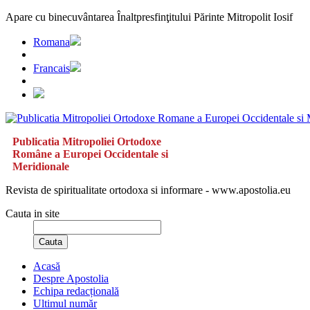
Apare cu binecuvântarea Înaltpresfinţitului Părinte Mitropolit Iosif
Romana
Francais
Publicatia Mitropoliei Ortodoxe
Române a Europei Occidentale si
Meridionale
Revista de spiritualitate ortodoxa si informare - www.apostolia.eu
Cauta in site
Cauta
Acasă
Despre Apostolia
Echipa redacțională
Ultimul număr