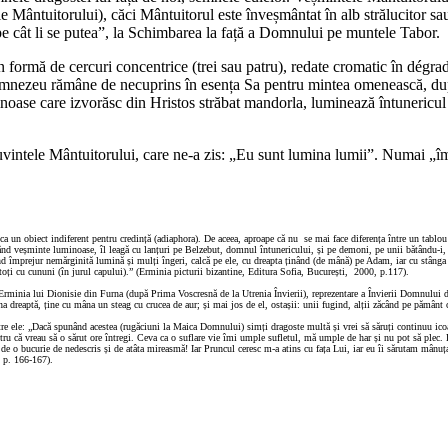
 ale Mântuitorului), căci Mântuitorul este înveșmântat în alb strălucitor s
 „pe cât li se putea”, la Schimbarea la față a Domnului pe muntele Tabor.
formă de cercuri concentrice (trei sau patru), redate cromatic în dégradé
că Dumnezeu rămâne de necuprins în esența Sa pentru mintea omenească, dup
ase care izvorăsc din Hristos străbat mandorla, luminează întunericul ș
uvintele Mântuitorului, care ne-a zis: „Eu sunt lumina lumii”. Numai „î
 ca un obiect indiferent pentru credință (adiaphora). De aceea, aproape că nu se mai face diferența între un tablou 
tând veșminte luminoase, îl leagă cu lanțuri pe Belzebut, domnul întunericului, și pe demoni, pe unii bătându-i, iar
având împrejur nemărginită lumină și mulți îngeri, calcă pe ele, cu dreapta ținând (de mână) pe Adam, iar cu stânga
, toți cu cununi (în jurul capului).” (Erminia picturii bizantine, Editura Sofia, București, 2000, p.117).
 în Erminia lui Dionisie din Furna (după Prima Voscresnă de la Utrenia Învierii), reprezentare a Învierii Domnului
aptă, ține cu mâna un steag cu crucea de aur; și mai jos de el, ostașii: unii fugind, alții zăcând pe pământ ca 
 dintre ele: „Dacă spunând acestea (rugăciuni la Maica Domnului) simți dragoste multă și vrei să săruți continuu i
 că vreau să o sărut ore întregi. Ceva ca o suflare vie îmi umple sufletul, mă umple de har și nu pot să plec. Dr
 o bucurie de nedescris și de atâta mireasmă! Iar Pruncul ceresc m-a atins cu fața Lui, iar eu îi sărutam mânuța d
, p. 166-167).