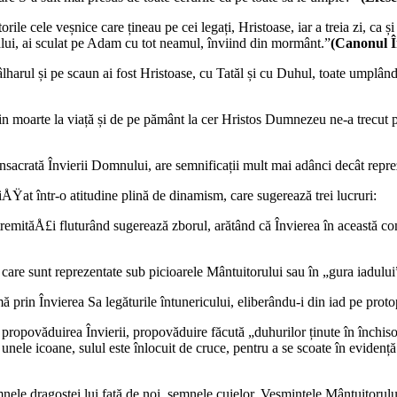
rile cele veșnice care țineau pe cei legați, Hristoase, iar a treia zi, ca 
lui, ai sculat pe Adam cu tot neamul, înviind din mormânt.”
(Canonul Î
lharul și pe scaun ai fost Hristoase, cu Tatăl și cu Duhul, toate umplând
in moarte la viață și de pe pământ la cer Hristos Dumnezeu ne-a trecut p
onsacrată Învierii Domnului, are semnificații mult mai adânci decât repr
ÅŸat într-o atitudine plină de dinamism, care sugerează trei lucruri:
remităÅ£i fluturând sugerează zborul, arătând că Învierea în această com
 care sunt reprezentate sub picioarele Mântuitorului sau în „gura iadului
ă prin Învierea Sa legăturile întunericului, eliberându-i din iad pe proto
propovăduirea Învierii, propovăduire făcută „duhurilor ținute în închisoa
nele icoane, sulul este înlocuit de cruce, pentru a se scoate în evidență 
ele dragostei lui față de noi, semnele cuielor. Veșmintele Mântuitorului