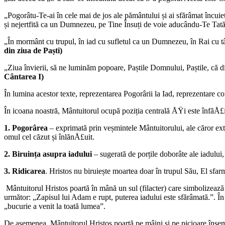
„Pogorâtu-Te-ai în cele mai de jos ale pământului și ai sfărâmat încuieto
și nejertfită ca un Dumnezeu, pe Tine Însuți de voie aducându-Te Tată
„În mormânt cu trupul, în iad cu sufletul ca un Dumnezeu, în Rai cu tâ
din ziua de Paști)
„Ziua învierii, să ne luminăm popoare, Paștile Domnului, Paștile, că d
Cântarea I)
În lumina acestor texte, reprezentarea Pogorârii la Iad, reprezentare c
În icoana noastră, Mântuitorul ocupă poziția centrală ÅŸi este înfăÅ£i
1. Pogorârea
– exprimată prin veșmintele Mântuitorului, ale căror ext
omul cel căzut și înlănÅ£uit.
2. Biruința asupra iadului
– sugerată de porțile doborâte ale iadului,
3. Ridicarea
. Hristos nu biruiește moartea doar în trupul Său, El sfarm
Mântuitorul Hristos poartă în mână un sul (filacter) care simbolizează 
următor: „Zapisul lui Adam e rupt, puterea iadului este sfărâmată.”. În u
„bucurie a venit la toată lumea”.
De asemenea, Mântuitorul Hristos poartă pe mâini și pe picioare însemn