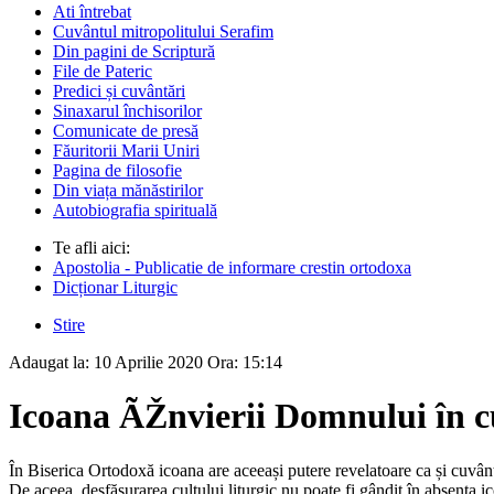
Ati întrebat
Cuvântul mitropolitului Serafim
Din pagini de Scriptură
File de Pateric
Predici și cuvântări
Sinaxarul închisorilor
Comunicate de presă
Făuritorii Marii Uniri
Pagina de filosofie
Din viața mănăstirilor
Autobiografia spirituală
Te afli aici:
Apostolia - Publicatie de informare crestin ortodoxa
Dicționar Liturgic
Stire
Adaugat la:
10 Aprilie 2020
Ora:
15:14
Icoana ÃŽnvierii Domnului în cu
În Biserica Ortodoxă icoana are aceeași putere revelatoare ca și cuvântu
De aceea, desfășurarea cultului liturgic nu poate fi gândit în absența i