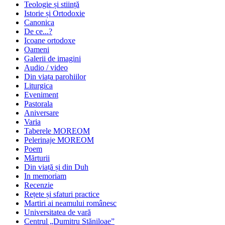
Teologie și stiință
Istorie și Ortodoxie
Canonica
De ce...?
Icoane ortodoxe
Oameni
Galerii de imagini
Audio / video
Din viața parohiilor
Liturgica
Eveniment
Pastorala
Aniversare
Varia
Taberele MOREOM
Pelerinaje MOREOM
Poem
Mărturii
Din viață și din Duh
In memoriam
Recenzie
Rețete și sfaturi practice
Martiri ai neamului românesc
Universitatea de vară
Centrul „Dumitru Stăniloae”