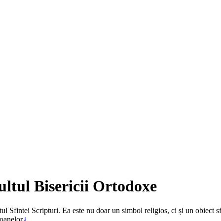
ltul Bisericii Ortodoxe
l Sfintei Scripturi. Ea este nu doar un simbol religios, ci și un obiect s
coanelor.
1