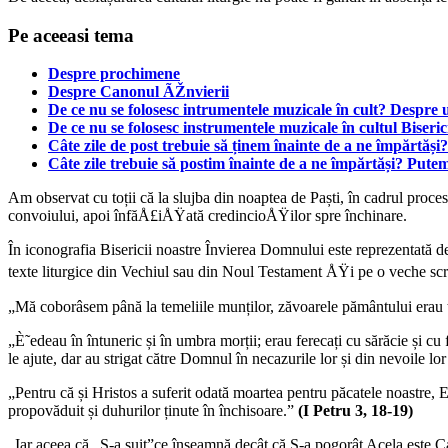
Pe aceeasi tema
Despre prochimene
Despre Canonul ÃŽnvierii
De ce nu se folosesc intrumentele muzicale în cult? Despre uti
De ce nu se folosesc instrumentele muzicale în cultul Biseric
Câte zile de post trebuie să ținem înainte de a ne împărtăș
Câte zile trebuie să postim înainte de a ne împărtăși? Pute
Am observat cu toții că la slujba din noaptea de Paști, în cadrul proces
convoiului, apoi înfăÅ£iÅŸată credincioÅŸilor spre închinare.
În iconografia Bisericii noastre Învierea Domnului este reprezentată d
texte liturgice din Vechiul sau din Noul Testament ÅŸi pe o veche sc
„Mă coborâsem până la temeliile munților, zăvoarele pământului erau
„È˜edeau în întuneric și în umbra morții; erau ferecați cu sărăcie și cu f
le ajute, dar au strigat către Domnul în necazurile lor și din nevoile lor 
„Pentru că și Hristos a suferit odată moartea pentru păcatele noastre, 
propovăduit și duhurilor ținute în închisoare.”
(I Petru 3, 18-19)
„Iar aceea că „S-a suit”ce înseamnă decât că S-a pogorât Acela este Ca