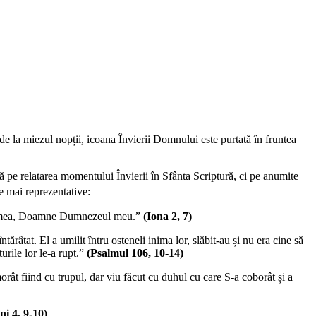
 de la miezul nopții, icoana Învierii Domnului este purtată în fruntea
ă pe relatarea momentului Învierii în Sfânta Scriptură, ci pe anumite
le mai reprezentative:
iața mea, Doamne Dumnezeul meu.”
(Iona 2, 7)
ărâtat. El a umilit întru osteneli inima lor, slăbit-au și nu era cine să
turile lor le-a rupt.”
(Psalmul 106, 10-14)
rât fiind cu trupul, dar viu făcut cu duhul cu care S-a coborât și a
ni 4, 9-10)