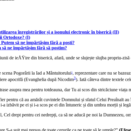
lizarea înregistrărilor și a isonului electronic în biserică (II)
ii Ortodoxe? (I)
i? Putem să ne împărtășim fără a posti?
m să ne împărtășim fără să postim?
iunii de ieÅŸire din biserică, afară, unde se slujește slujba propriu-zisă
e scena Pogorârii la Iad a Mântuitorului
, reprezentare care nu se bazeaz
2
3
riere apocrifă (Evanghelia după Nicodim
). Iată câteva dintre textele ce
 trase asupra mea pentru totdeauna, dar Tu ai scos din stricăciune v
ier pentru că au amărât cuvintele Domnului și sfatul Celui Preaînalt au înt
i-a izbăvit pe ei și i-a scos pe ei din întuneric și din umbra morții și legă
El, Cel drept pentru cei nedrepți, ca să ne aducă pe noi la Dumnezeu, omo
re S-a suit mai presus de toate cerurile ca pe toate să le umple?”
(Efese