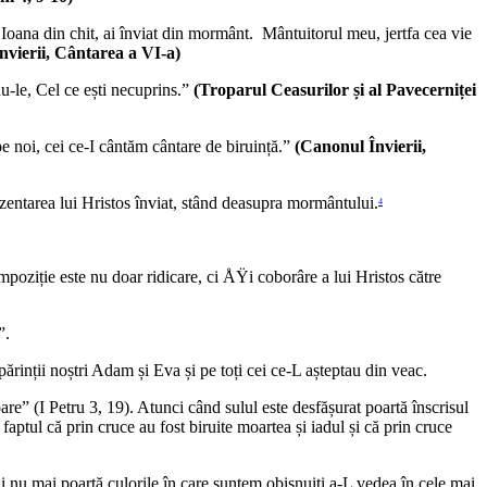
și Ioana din chit, ai înviat din mormânt. Mântuitorul meu, jertfa cea vie
nvierii, Cântarea a VI-a)
u-le, Cel ce ești necuprins.”
(Troparul Ceasurilor și al Pavecerniței
e noi, cei ce-I cântăm cântare de biruință.”
(Canonul Învierii,
ezentarea lui Hristos înviat, stând deasupra mormântului.
4
poziție este nu doar ridicare, ci ÅŸi coborâre a lui Hristos către
”.
părinții noștri Adam și Eva și pe toți cei ce-L așteptau din veac.
re” (I Petru 3, 19). Atunci când sulul este desfășurat poartă înscrisul
faptul că prin cruce au fost biruite moartea și iadul și că prin cruce
 nu mai poartă culorile în care suntem obișnuiți a-L vedea în cele mai