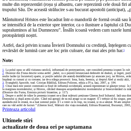
multe din reprezentări (roșu și albastru, care reprezintă cele două firi
trupului Său. De această strălucire s-au bucurat apostolii (anticipat),
Mântuitorul Hristos este încadrat într-o mandorlă de formă ovală sau în 
se intensifică de la exterior spre interior, ca o ilustrare a faptului 
supraluminos al lui Dumnezeu”. Însăîn icoană vedem cum razele lumino
protopărinții noștri.
Astfel, dacă privim icoana Învierii Domnului cu credință, înțelegem c
revărsări de lumină care are loc prin culoare, dar mai ales prin har.
5
Note:
1
. La polul opus se află viziunea catolică, influențată de protestantism, care consideră prezența icoanei în cult
2
. Dionisie din Fruna descrie scena astfel: „Iadul, ca o peșteră întunecoasă dedesubt de dealuri, și îngeri, pur
multe lacăte (și încuietori) sparte, și porțile iadului (de aramă) dezrădăcinate (și aruncate jos), iar Hristos, 
împărați cu cununi și cu coroane; iar de-a stânga proorocii: Iona, Isaia, Ieremia, și dreptul Abel și mulți alții
3
. Evanghelii Apocrife, trad. Cristian Bădiliță, Editura Polirom, ediția a IV-a, Iași, 2007, p. 194.
4
. Chiar dacă este uneori contestată ca fiind de influență occidentală, această reprezentare se găsește totuși
la marginea mormântului; și Hristos, călcând deasupra acoperământului mormântului și binecuvântând cu mâna dre
(Dionisie din Furna, Erminia picturii bizantine, p. 117).
5
. Despre o astfel de trăire în prezența icoanei ne-a lăsat mărturii prețioase Gheron Iosif Isihastul. Iată una
Domnului și după aceea să plec. Când mă apropii de ea mă atrage ca un magnet. È˜i trebuie să fiu singur, pentru
așezându-mă în strană, m-a luat somnul puțin. È˜i a venit ca în trup, nu icoană, și m-a sărutat. M-am umplut de
care nu văd astfel de lucruri.” (Gheron Iosif, Mărturii din viața monahală, Editura Bizantină, București, 2003
Printeaza articolul
Ultimele stiri
actualizate de doua ori pe saptamana