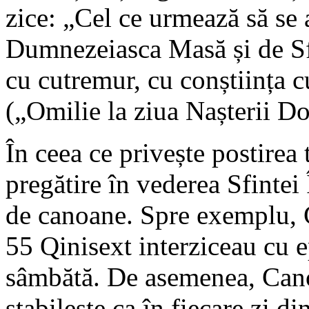
zice: „Cel ce urmează să se 
Dumnezeiasca Masă și de Sfâ
cu cutremur, cu conștiința c
(„Omilie la ziua Nașterii D
În ceea ce privește postirea
pregătire în vederea Sfintei 
de canoane. Spre exemplu, 
55 Qinisext interziceau cu e
sâmbătă. De asemenea, Cano
stabilește ca în fiecare zi 