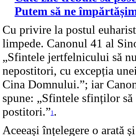
Putem să ne împărtășim
Cu privire la postul euharisti
limpede. Canonul 41 al Sino
„Sfintele jertfelnicului să 
nepostitori, cu excepția unei
Cina Domnului.”; iar Canonu
spune: „Sfintele sfinților să
postitori.”
.
1
Aceeași înțelegere o arată ș