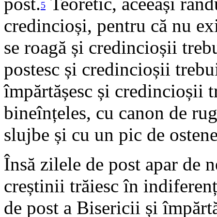
post.
Teoretic, aceeași rându
5
credincioși, pentru că nu ex
se roagă și credincioșii treb
postesc și credincioșii trebu
împărtășesc și credincioșii 
bineînțeles, cu canon de rugă
slujbe și cu un pic de ostene
Însă zilele de post apar de 
creștinii trăiesc în indifere
de post a Bisericii și împărt