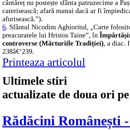
cântăreț nu postește sfânta patruzecime a Paș
caterisească; afară numai dacă ar fi împiedicat
afurisească.”).
6
. Sfântul Nicodim Aghioritul, „Carte folosit
preacuratele lui Hristos Taine”, în
Împărtășir
controverse (Mărturiile Tradiției)
, a diac. 
238â€‘239.
Printeaza articolul
Ultimele stiri
actualizate de doua ori p
Rădăcini Românești -