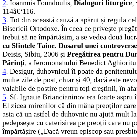
2
. Ioannnis Foundoulis,
Dialoguri liturgice
,
114â€‘116.
3
. Tot din această cauză a apărut și regula ce
Bisericii Ortodoxe. În ceea ce privește pregăt
trebui să ne împărtășim, a se vedea două luc
cu Sfintele Taine. Dosarul unei controverse
Deisis, Sibiu, 2006 și
Pregătirea pentru Du
Părinți
, a Ieromonahului Benedict Aghioritu
4
. Desigur, duhovnicul îi poate da penitentulu
multe zile de post, chiar și 40, dacă este nevo
valabile de postire pentru toți creștinii, în af
5
. Sf. Ignatie Briancianinov era foarte aspru î
El zicea mirenilor că din mâna preoților care
asta că un astfel de duhovnic nu ajută mult l
pedepsește cu caterisirea pe preoții care nu po
împărtășire („Dacă vreun episcop sau presbit