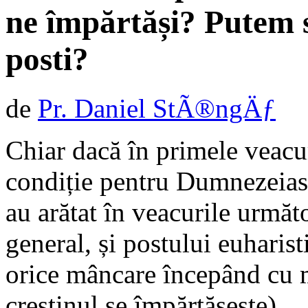
ne împărtăși? Putem 
posti?
de
Pr. Daniel StÃ®ngÄƒ
Chiar dacă în primele veacur
condiție pentru Dumnezeiasc
au arătat în veacurile următo
general, și postului euharist
orice mâncare începând cu m
creștinul se împărtășește).