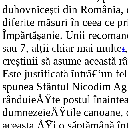
duhovnicești din România, da
diferite măsuri în ceea ce p
Împărtășanie. Unii recomandă 
sau 7, alții chiar mai multe
4
creștinii să asume această râ
Este justificată întrâ€‘un fe
spunea Sfântul Nicodim Agh
rânduieÅŸte postul înainte
dumnezeieÅŸtile canoane, ce
aceasta ÅŸi o săptămână înt