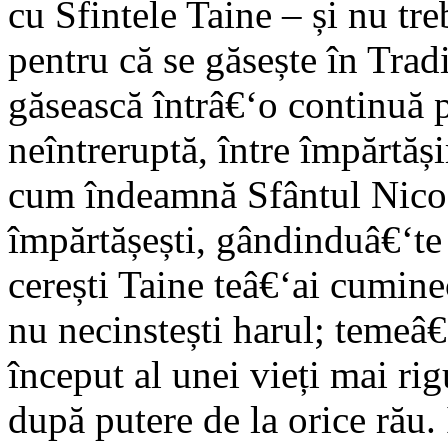
cu Sfintele Taine – și nu tr
pentru că se găsește în Tradiț
găsească întrâ€‘o continuă pr
neîntreruptă, între împărtăși
cum îndeamnă Sfântul Nicod
împărtășești, gândinduâ€‘te i
cerești Taine teâ€‘ai cuminec
nu necinstești harul; temeâ€‘
început al unei vieți mai rig
după putere de la orice rău. 