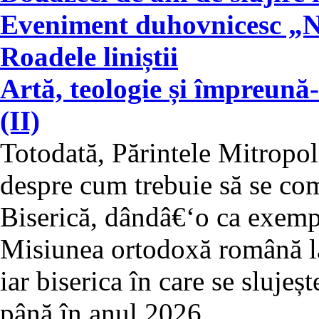
Eveniment duhovnicesc „N
Roadele liniștii
Artă, teologie și împreună-
(II)
Totodată, Părintele Mitropoli
despre cum trebuie să se comp
Biserică, dândâ€‘o ca exemp
Misiunea ortodoxă română la
iar biserica în care se slujeș
până în anul 2026.