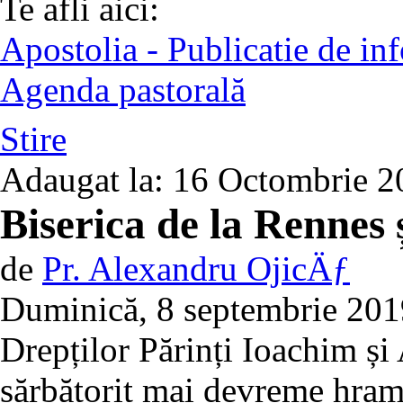
Te afli aici:
Apostolia - Publicatie de in
Agenda pastorală
Stire
Adaugat la:
16 Octombrie 
Biserica de la Rennes ș
de
Pr. Alexandru OjicÄƒ
Duminică, 8 septembrie 2019,
Drepților Părinți Ioachim și
sărbătorit mai devreme hramu