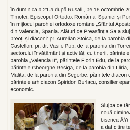
În duminica a 21-a după Rusalii, pe 16 octombrie 202
Timotei, Episcopul Ortodox Român al Spaniei și Port
în mijlocul parohiei ortodoxe române „Sfântul Aposto
din Valencia, Spania. Alături de Preasfinția Sa a sl
preoți și diaconi: pr. Aurelian Stoica, de la parohia d
Castellon, pr. dr. Vasile Pop, de la parohia din Torren
sectorului învățământ și activități cu tinerii, părinte
parohia „Valencia II”, părintele Florin Edu, de la p
părintele Gheorghe Resiga, de la parohia din Lliria,
Malița, de la parohia din Segorbe, părintele diacon 
părintele arhidiacon Spiridon Burlacu, consilier eparh
economic.
Slujba de târ
nouă diminea
biserica ÅŸi 
a dat citire t