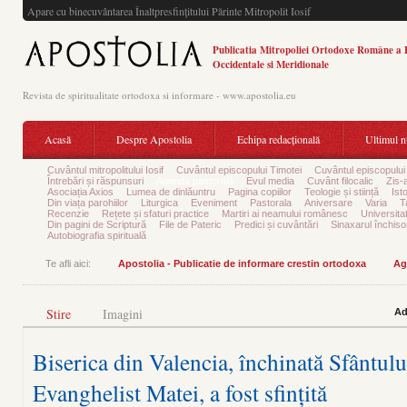
Apare cu binecuvântarea Înaltpresfinţitului Părinte Mitropolit Iosif
Publicatia Mitropoliei Ortodoxe Române a 
Occidentale si Meridionale
Revista de spiritualitate ortodoxa si informare - www.apostolia.eu
Acasă
Despre Apostolia
Echipa redacțională
Ultimul 
Cuvântul mitropolitului Iosif
Cuvântul episcopului Timotei
Cuvântul episcopului
Întrebări și răspunsuri
Agenda pastorală
Evul media
Cuvânt filocalic
Zis-
Asociația Axios
Lumea de dinlăuntru
Pagina copiilor
Teologie și stiință
Ist
Din viața parohiilor
Liturgica
Eveniment
Pastorala
Aniversare
Varia
T
Recenzie
Rețete și sfaturi practice
Martiri ai neamului românesc
Universita
Din pagini de Scriptură
File de Pateric
Predici și cuvântări
Sinaxarul închisor
Autobiografia spirituală
Te afli aici:
Apostolia - Publicatie de informare crestin ortodoxa
Ag
Stire
Imagini
Ad
Biserica din Valencia, închinată Sfântulu
Evanghelist Matei, a fost sfințită