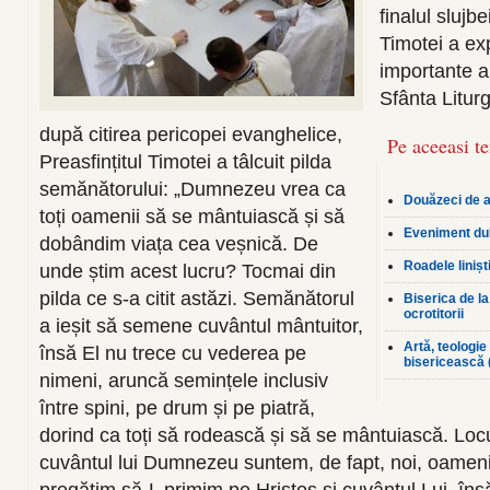
finalul slujbe
Timotei a ex
importante a
Sfânta Liturg
după citirea pericopei evanghelice,
Pe aceeasi t
Preasfințitul Timotei a tâlcuit pilda
semănătorului: „Dumnezeu vrea ca
Douăzeci de a
toți oamenii să se mântuiască și să
Eveniment du
dobândim viața cea veșnică. De
Roadele liniști
unde știm acest lucru? Tocmai din
pilda ce s-a citit astăzi. Semănătorul
Biserica de la
ocrotitorii
a ieșit să semene cuvântul mântuitor,
Artă, teologie
însă El nu trece cu vederea pe
bisericească (
nimeni, aruncă semințele inclusiv
între spini, pe drum și pe piatră,
dorind ca toți să rodească și să se mântuiască. Locu
cuvântul lui Dumnezeu suntem, de fapt, noi, oameni