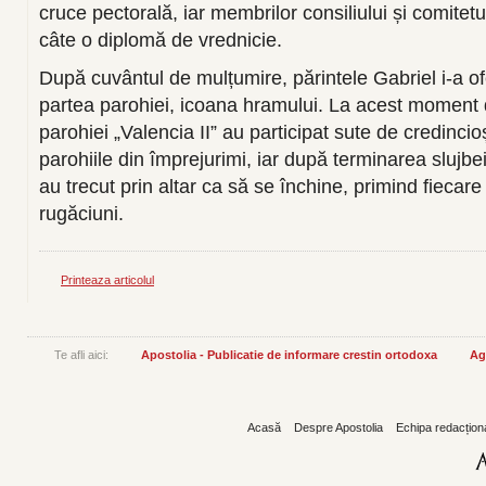
cruce pectorală, iar membrilor consiliului și comitetul
câte o diplomă de vrednicie.
După cuvântul de mulțumire, părintele Gabriel i-a ofe
partea parohiei, icoana hramului. La acest moment 
parohiei „Valencia II” au participat sute de credincio
parohiile din împrejurimi, iar după terminarea slujbei 
au trecut prin altar ca să se închine, primind fiecare
rugăciuni.
Printeaza articolul
Te afli aici:
Apostolia - Publicatie de informare crestin ortodoxa
Ag
Acasă
Despre Apostolia
Echipa redacțion