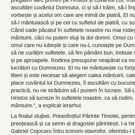
pregătim să-L primim pe Hristos și cuvântul Lui, îns
ascultăm cuvântul Domnului, ci și să-l trăim, să-l î
vorbește și acelui om care are inimă de piatră, El nu
să-l mântuiască și pe cel cu sufletul de piatră, cu su
Când cade păcatul în sufletele noastre nu mai rodeș
mântuirii, căci nu putem sluji la doi domni. Omul cu 
omul care nu iubește și care nu-L cunoaște pe Dumn
să ne curățim sufletele, să fim pământ bun, trebui
și pe aproapele. Rodirea presupune neapărat ca no
lucrători cu Dumnezeu. El nu ne mântuiește cu for
liberi și este necesar să alegem calea mântuirii, cale
place cuvântul lui Dumnezeu, îl ascultăm cu bucurie
practică, nu ne străduim să-l punem în lucrare. Să
Hristos să lucreze în sufletele noastre, ca să rodim, 
mântuire.”, a explicat ierarhul.
La finalul slujbei, Preasfințitul Părinte Timotei, pent
preoțească și ca semn al dragostei părintești, l-a hir
Gabriel Cojocaru întru iconom-stavrofor, oferindu-i b