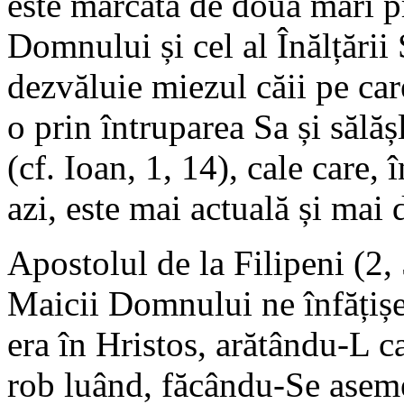
este marcată de două mari pr
Domnului și cel al Înălțării 
dezvăluie miezul căii pe ca
o prin întruparea Sa și sălăș
(cf. Ioan, 1, 14), cale care, 
azi, este mai actuală și mai
Apostolul de la Filipeni (2, 
Maicii Domnului ne înfățișe
era în Hristos, arătându-L c
rob luând, făcându-Se aseme