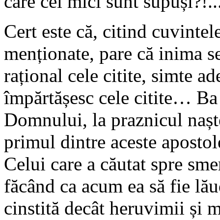
care cei mici sunt supuși?!..
Cert este că, citind cuvinte
menționate, pare că inima s
rațional cele citite, simte ad
împărtășesc cele citite… Ba
Domnului, la praznicul naște
primul dintre aceste apostol
Celui care a căutat spre smer
făcând ca acum ea să fie lău
cinstită decât heruvimii și m