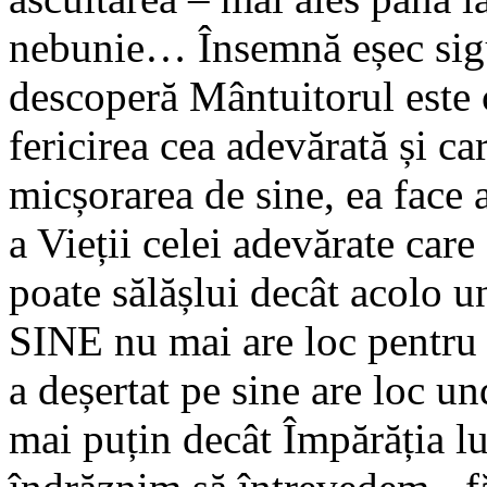
nebunie… Însemnă eșec sigu
descoperă Mântuitorul este 
fericirea cea adevărată și car
micșorarea de sine, ea face 
a Vieții celei adevărate car
poate sălășlui decât acolo u
SINE nu mai are loc pentru 
a deșertat pe sine are loc un
mai puțin decât Împărăția 