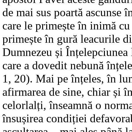
de mai sus poartă ascunse în
care le primește în inimă cu
primește în gură leacurile d
Dumnezeu și Înțelepciunea 
care a dovedit nebună înțele
1, 20). Mai pe înțeles, în lu
afirmarea de sine, chiar și 
celorlalți, înseamnă o norma
însușirea condiției defavorab
ascultarea – mai ales până 