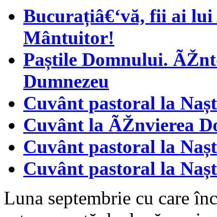
Bucurațiâ€‘vă, fii ai l
Mântuitor!
Paștile Domnului. ÃŽnto
Dumnezeu
Cuvânt pastoral la Naș
Cuvânt la ÃŽnvierea D
Cuvânt pastoral la Naș
Cuvânt pastoral la Naș
Luna septembrie cu care înc