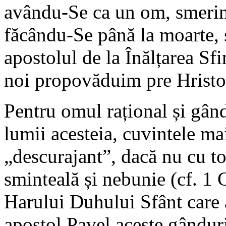
avându-Se ca un om, smerin
făcându-Se până la moarte, ș
apostolul de la Înălțarea Sf
noi propovăduim pre Hristos 
Pentru omul rațional și gând
lumii acesteia, cuvintele ma
„descurajant”, dacă nu cu to
sminteală și nebunie (cf. 1
Harului Duhului Sfânt care a
apostol Pavel aceste gânduri 