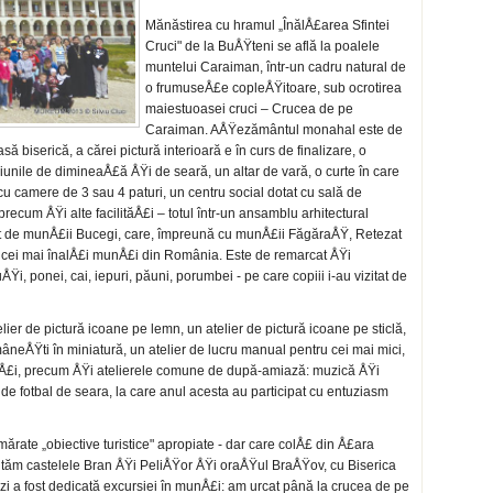
Mănăstirea cu hramul „ÎnălÅ£area Sfintei
Cruci" de la BuÅŸteni se află la poalele
muntelui Caraiman, într-un cadru natural de
o frumuse­Å£e copleÅŸitoare, sub ocrotirea
maiestuoasei cruci – Crucea de pe
Caraiman. AÅŸezământul monahal este de
 biserică, a cărei pictură interioa­ră e în curs de finalizare, o
unile de dimineaÅ£ă ÅŸi de seară, un altar de vară, o curte în care
e cu camere de 3 sau 4 paturi, un centru social dotat cu sală de
recum ÅŸi alte facilităÅ£i – totul într-un ansamblu arhi­tectural
urat de munÅ£ii Bucegi, care, împreună cu mun­Å£ii FăgăraÅŸ, Retezat
 cei mai înalÅ£i munÅ£i din Ro­mânia. Este de remarcat ÅŸi
, ponei, cai, iepuri, păuni, porumbei - pe care copiii i-au vizitat de
lier de pictură icoane pe lemn, un atelier de pictură icoane pe sticlă,
mâneÅŸti în miniatură, un atelier de lucru manual pentru cei mai mici,
nÅ£i, precum ÅŸi atelierele comune de după-amiază: muzică ÅŸi
i de fotbal de seara, la care anul acesta au participat cu entuziasm
ărate „obiective turistice" apropiate - dar care colÅ£ din Å£ara
zităm castelele Bran ÅŸi PeliÅŸor ÅŸi oraÅŸul BraÅŸov, cu Biserica
 a fost dedicată excursiei în munÅ£i: am urcat până la crucea de pe