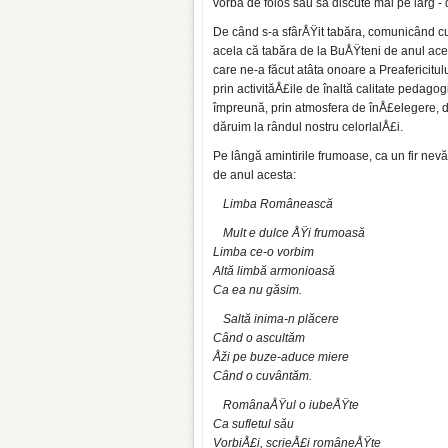
vorbă de folos sau să discute mai pe larg - d
De când s-a sfârÅŸit tabăra, comunicând cu
acela că tabăra de la BuÅŸteni de anul aces
care ne-a făcut atâta onoare a Preafericitulu
prin activităÅ£ile de înaltă calitate pe­dag
împreună, prin atmosfera de înÅ£elegere, 
dăruim la rândul nostru celorlalÅ£i.
Pe lângă amintirile frumoase, ca un fir ne­v
de anul acesta:
Limba Românească
Mult e dulce ÅŸi frumoasă
Limba ce-o vorbim
Altă limbă armonioasă
Ca ea nu găsim.
Saltă inima-n plăcere
Când o ascultăm
Åži pe buze-aduce miere
Când o cuvântăm.
RomânaÅŸul o iubeÅŸte
Ca sufletul său
VorbiÅ£i, scrieÅ£i româneÅŸte