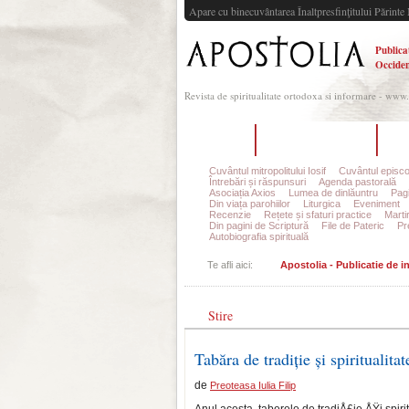
Apare cu binecuvântarea Înaltpresfinţitului Părinte 
Publica
Occiden
Revista de spiritualitate ortodoxa si informare - www
Acasă
Despre Apostolia
Ec
Cuvântul mitropolitului Iosif
Cuvântul episco
Întrebări și răspunsuri
Agenda pastorală
Asociația Axios
Lumea de dinlăuntru
Pagi
Din viața parohiilor
Liturgica
Eveniment
Recenzie
Rețete și sfaturi practice
Marti
Din pagini de Scriptură
File de Pateric
Pr
Autobiografia spirituală
Te afli aici:
Apostolia - Publicatie de 
Stire
Tabăra de tradiție și spirituali
de
Preoteasa Iulia Filip