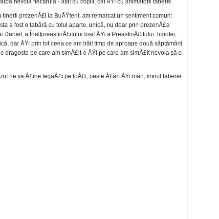
upă nevoia fiecăruia - atât cu copiii, cât ÅŸi cu animatorii taberei.
 tinerii prezenÅ£i la BuÅŸteni, am remarcat un sen­timent comun:
ta a fost o tabără cu totul aparte, unică, nu doar prin prezenÅ£a
i Daniel, a ÎnaltpreasfinÅ£itului Iosif ÅŸi a PreasfinÅ£itului Timotei,
ogică, dar ÅŸi prin tot ceea ce am trăit timp de aproape două săptămâni
de dragoste pe care am simÅ£it-o ÅŸi pe care am simÅ£it nevoia să o
ăzut ne va Å£ine legaÅ£i pe toÅ£i, peste Å£ări ÅŸi mări, imnul taberei