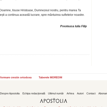
 Doamne, Iisuse Hristoase, Dumnezeul nostru, pentru marea Ta
ești a continua această lucrare, spre mântuirea sufletelor noastre.
Preoteasa Iulia Filip
informare crestin ortodoxa
Taberele MOREOM
Despre Apostolia
Echipa redacțională
Ultimul număr
Arhiva
Autori
Contact
Abona