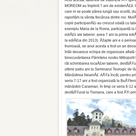
Anul acesta, taberele de tradiÅ£ie ÅŸi spi­rit
MOREOM au împlinit 7 ani de existenÅ£ă. 
care ni se poate părea lungă sau scurtă, d
raportăm la vârsta fiecăruia dintre noi. MulÅ
copiii participanÅ£i au crescut odată cu tab
exemplu Maria de la Roma, par­ticipantă la 
ediÅ£ii ale taberei: avea 7 ani la prima edi
la ediÅ£ia din 2013). Åžapte ani e o perio
frumoasă, iar anul aces­ta a fost un an deos
întâi deoarece echipa de organizare aflată
binecuvântarea Părintelui nostru Mitropolit I
rât schimbarea locaÅ£iei taberei, desfăÅŸu
ultimii patru ani la Seminarul Teologic de lâ
Mănăstirea NeamÅ£. AÅŸa încât, pentru pri
seria 7-17 ani a fost organizată la BuÅŸ­teni,
mănăstirii Caraiman, în timp ce seria 6-12 a
desfăÅŸurat la Tismana, care a fost ÅŸi pri