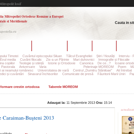
Mitropolit Iosif
tia Mitropoliei Ortodoxe Române a Europei
tale si Meridionale
Cauta in si
.apostolia.eu
hipa redacțională
Ultimul număr
Arhiva
Autori
Contac
pului Timotei
Cuvântul episcopului Siluan
Tâlcul Evangheliei
Știri / Noutăți
Interviu - 
Evul media
Cuvânt filocalic
Zis-a un Părinte
Mari duhovnici
Imnografie și Filocalie
na copiilor
Teologie și stiință
Istorie și Ortodoxie
Canonica
De ce...?
Icoane ortod
Pastorala
Aniversare
Varia
Taberele MOREOM
Pelerinaje MOREOM
Poem
Mă
ri ai neamului românesc
Universitatea de vară
Centrul „Dumitru Stăniloae”
Ati întrebat
edici și cuvântări
Sinaxarul închisorilor
Comunicate de presă
Făuritorii Marii Uniri
Pag
informare crestin ortodoxa
Taberele MOREOM
Ultime
Adaugat la:
11 Septembrie 2013
Ora:
15:14
actualiza
tate Caraiman-Bușteni 2013