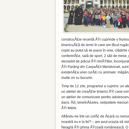
construcÅ£ie recentă ÅŸi cuprin­de o frumoasă
bisericuÅ£ă de lemn în care am făcut rugăci
copiii au putut să se joace în voie, clădiril
conferinÅ£e, sală de sport, 2 săli de mese, p
deosebit de plăcut ÅŸi liniÅŸtitor, încon­j
ÅŸi Parâng din CarpaÅ£ii Meridionali, sunt
existenÅ£a unei curÅ£i cu animale: măgăruÅŸi
multe ori cu bucurie.
Timp de 12 zile, programul a cuprins: un ate
un atelier de crea­Å£ie biserici ÅŸi case ro
un atelier de comunicare pentru adolesce
dans. Åži, bineînÅ£eles, nelipsitele me­ciur
ÅŸi fetele.
Aflându-ne într-un colÅ£ de Å£ară cu nenu­m
noastră nu e la fel? – am avut ocazia să vi
Neagră ÅŸi prima ÅŸcoa­lă românească. O zi