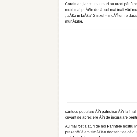
Caraiman, iar cei mai mari au urcat până p
metri mai puÅ£in decât cel mai înalt vârf m
„faÅ£ă în faÅ£ă" Sfinxul – moÅŸtenire daci
munÅ£ilor.
cântece populare ÅŸi patriotice ÅŸi la fi­na
cuvânt de apreciere ÅŸi de încurajare pentr
Au mai fost alături de noi Părintele nostru Mi
prezenÅ£ă am simÅ£it-o deosebit de căldur