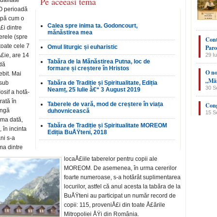
Pe aceeasi tema
ualitate
O perioadă
upă cum o
Calea spre inima ta. Godoncourt,
£i dintre
mănăstirea mea
erele (spre
Cont
toate cele 7
Omul liturgic și euharistic
Paro
Å£ie, are 14
29 Iu
Tabăra de la Mănăstirea Putna, loc de
adă
formare și creștere în Hristos
O no
ebit. Mai
„Măn
 sub
Tabăra de Tradiție și Spiritualitate, Ediția
30 S
Neamț, 25 Iulie â€“ 3 August 2019
osif a hotă­
rată în
Taberele de vară, mod de creștere în viața
Cong
n­gă
duhovnicească
15 S
­ma dată,
Tabăra de Tradiție și Spiritualitate MOREOM
 în incinta
Ediția BuÅŸteni, 2018
ni s-a
ma dintre
locaÅ£iile taberelor pentru copii ale
MOREOM. De asemenea, în urma cererilor
foarte numeroase, s-a hotărât suplimentarea
locurilor, astfel că anul acesta la tabăra de la
BuÅŸteni au participat un număr record de
copii: 115, proveniÅ£i din toate Å£ări­le
Mitropoliei ÅŸi din România.