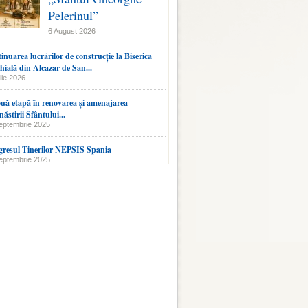
Pelerinul”
6 August 2026
inuarea lucrărilor de construcție la Biserica
hială din Alcazar de San...
lie 2026
uă etapă în renovarea și amenajarea
ăstirii Sfântului...
eptembrie 2025
resul Tinerilor NEPSIS Spania
eptembrie 2025