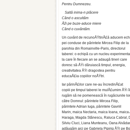
Pentru Dumnezeu.
Saltă inima-n plăcere
Când o ascultăm
Åži pe buze-aduce miere
Când o cuvântăm.
Un cuvânt de recunoÅŸtinÅ£ă aducem echi
pei conduse de părintele Mircea Filip de la
pa­rohia din Romainville-Paris, directorul
tabe­rei: o echipă cu un nucleu experimenta
la care în fiecare an se adaugă tineri care
doresc să-ÅŸi dăruiască timpul, energia,
creativitatea ÅŸi dragostea pentru
educaÅ£ia copiilor noÅŸtri.
Iar părinÅ£ilor care ne-au încredinÅ£at
copiii pe timpul taberei le mulÅ£umim ÅŸi îi
rugăm să ne pomenească în rugăciunile lo
către Domnul: părintele Mircea Filip,
părintele Adrian Iuga, părintele Gavriil
Marin, maica Nectaria, maica Ioana, maica 
Haraga, Magda Stănescu, Raluca Cabral, Da
Silviu Cluci, Liana Munteanu, Oana Alvădan
adăugăm aici pe Gabriela Pipirig ÅŸi pe B