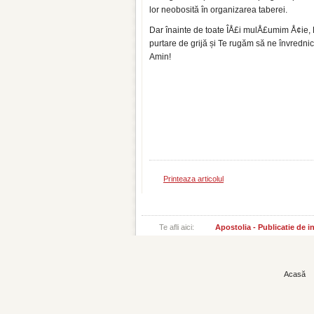
lor neobosită în organizarea taberei.
Dar înainte de toate ÎÅ£i mulÅ£umim Å¢ie,
purtare de grijă și Te rugăm să ne învrednic
Amin!
Printeaza articolul
Te afli aici:
Apostolia - Publicatie de 
Acasă