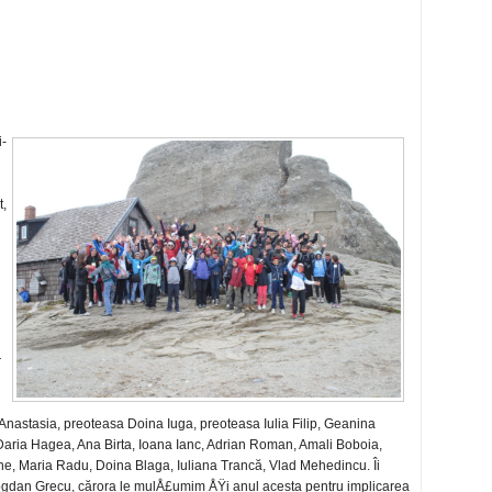
­
t,
r
Anastasia, preoteasa Doina Iuga, preoteasa Iulia Filip, Geanina
ria Hagea, Ana Birta, Ioana Ianc, Adrian Roman, Amali Boboia,
e, Maria Radu, Doina Blaga, Iuliana Trancă, Vlad Mehedincu. Îi
ogdan Grecu, cărora le mulÅ£umim ÅŸi anul acesta pentru implicarea