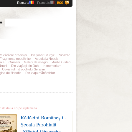
Romana
Francais
Cauta
te
t
Abonamente
Pe cărările credinței
Dicționar Liturgic
Sinaxar
Fragmente neodihnite
Asociația Nepsis
oxe
Oameni
Galerii de imagini
Audio / video
rturii
Din viață și din Duh
In memoriam
Cuvântul mitropolitului Serafim
ina de filosofie
Din viața mănăstirilor
le stiri
te de doua ori pe saptamana
Rădăcini Românești -
Școala Parohială
„Sfântul Gheorghe