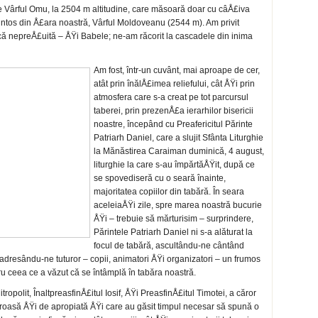
e Vârful Omu, la 2504 m altitudine, care mă­soară doar cu câÅ£iva
untos din Å£ara noastră, Vârful Moldoveanu (2544 m). Am privit
că nepreÅ£uită – ÅŸi Babele; ne-am răcorit la cascadele din ini­ma
Am fost, într-un cuvânt, mai aproape de cer,
atât prin înălÅ£imea reliefului, cât ÅŸi prin
at­mosfera care s-a creat pe tot parcursul
tabe­rei, prin prezenÅ£a ierarhilor bisericii
noastre, începând cu Preafericitul Părinte
Patriarh Daniel, care a slujit Sfânta Liturghie
la Mănăstirea Caraiman duminică, 4 august,
li­turghie la care s-au împărtăÅŸit, după ce
se spo­vediseră cu o seară înainte,
majoritatea copi­ilor din tabără. În seara
aceleiaÅŸi zile, spre marea noastră bucurie
ÅŸi – trebuie să mărtu­risim – surprindere,
Părintele Patriarh Daniel ni s-a alăturat la
focul de tabără, ascultându-ne cântând
l adresându-ne tuturor – copii, animatori ÅŸi organizatori – un frumos
u ceea ce a văzut că se întâmplă în tabăra noastră.
tropolit, ÎnaltpreasfinÅ£itul Iosif, ÅŸi PreasfinÅ£itul Timotei, a căror
oasă ÅŸi de apropiată ÅŸi care au găsit timpul necesar să spună o