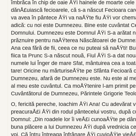
îmbră­ca în chip de oaie ÅŸi hainele de moarte cele
dănÅ£uias­că fecioarele, că s-a născut Fecioara car
va avea în pântece ÅŸi va naÅŸte fiu ÅŸi vor chem
adică: cu noi este Dumnezeu. Bine este cuvântat Ce
Domnului. Dumnezeu este Domnul ÅŸi S-a arătat n
prăznuire pentru naÅŸterea Născă­toarei de Dumnez
Ana cea fără de fii, ceea ce nu puteai să naÅŸti! Bu
fiica ta Prunc S-a născut nouă, Fiul ÅŸi S-a dat n
numele lui Înger de mare Sfat, mântuirea cea a to
tare! Oricine nu măr­turiseÅŸte pe Sfânta Fecioară
Dumnezeu, afară de Dumnezeu este. Nu este al meu
al meu este cuvân­tul. Ca moÅŸtenire l-am primit pe
Cuvântătorul de Dumnezeu, Părintele Grigorie Teol
O, fericită pereche, Ioachim ÅŸi Ana! Cu adevărat 
preacuraÅ£i ÅŸi din rodul pântecelui vostru, după 
Domnul: „Din roadele lor îi veÅ£i cunoaÅŸte pe dânÅ
buna plăcere a lui Dumnezeu ÅŸi după vrednicia cel
voi. Că întru întreaga înfrânare ÅŸi cuvioÅŸie vieÅ£