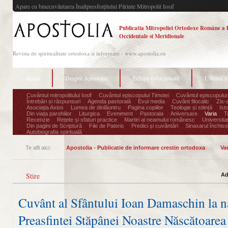
Apare cu binecuvântarea Înaltpresfinţitului Părinte Mitropolit Iosif
Publicatia Mitropoliei Ortodoxe Române a 
Occidentale si Meridionale
Revista de spiritualitate ortodoxa si informare - www.apostolia.eu
Acasă
Despre Apostolia
Echipa redacțională
Ultimul 
Cuvântul mitropolitului Iosif
Cuvântul episcopului Timotei
Cuvântul episcopului
Întrebări și răspunsuri
Agenda pastorală
Evul media
Cuvânt filocalic
Zis-
Asociația Axios
Lumea de dinlăuntru
Pagina copiilor
Teologie și stiință
Ist
Din viața parohiilor
Liturgica
Eveniment
Pastorala
Aniversare
Varia
T
Recenzie
Rețete și sfaturi practice
Martiri ai neamului românesc
Universita
Din pagini de Scriptură
File de Pateric
Predici și cuvântări
Sinaxarul închisor
Autobiografia spirituală
Te afli aici:
Apostolia - Publicatie de informare crestin ortodoxa
Var
Stire
Ad
Cuvânt al Sfântului Ioan Damaschin la 
Preasfintei Stăpânei Noastre Născătoar