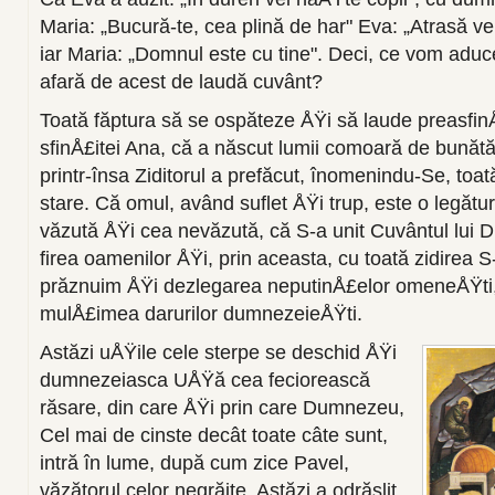
Maria: „Bucură-te, cea plină de har" Eva: „Atrasă vei 
iar Maria: „Domnul este cu tine". Deci, ce vom aduce
afară de acest de laudă cuvânt?
Toată făptura să se ospăteze ÅŸi să laude preasfin
sfinÅ£itei Ana, că a născut lu­mii comoară de bunătăÅ
printr-însa Ziditorul a prefăcut, înomenindu-Se, toat
stare. Că omul, având suflet ÅŸi trup, este o legătur
văzută ÅŸi cea nevăzută, că S-a unit Cuvântul lui 
firea oamenilor ÅŸi, prin aceasta, cu toată zidirea S-
prăznuim ÅŸi dezlegarea neputinÅ£elor omeneÅŸti,
mulÅ£imea darurilor dumneze­ieÅŸti.
Astăzi uÅŸile cele sterpe se deschid ÅŸi
dum­nezeiasca UÅŸă cea feciorească
răsare, din care ÅŸi prin care Dumnezeu,
Cel mai de cinste decât toate câte sunt,
intră în lume, după cum zice Pavel,
văzătorul celor negrăite. Astăzi a odrăslit