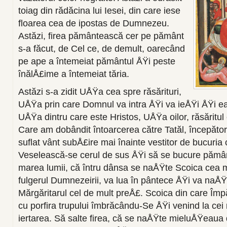
toiag din rădăcina lui Iesei, din care iese
floarea cea de ipostas de Dumnezeu.
Astăzi, firea pământească cer pe pământ
s-a făcut, de Cel ce, de demult, oarecând
pe ape a întemeiat pămân­tul ÅŸi peste
înălÅ£ime a întemeiat tăria.
Astăzi s-a zidit UÅŸa cea spre răsărituri,
UÅŸa prin care Domnul va intra ÅŸi va ieÅŸi ÅŸi ea
UÅŸa dintru care este Hristos, UÅŸa oilor, răsăritul
Care am dobândit întoarcerea către Tatăl, începă­tor
suflat vânt subÅ£ire mai înainte vestitor de bucuria
Veselească-se cerul de sus ÅŸi să se bucure pă­mânt
marea lumii, că în­tru dânsa se naÅŸte Scoica cea m
fulgerul Dumnezeirii, va lua în pânte­ce ÅŸi va naÅŸ
Mărgăritarul cel de mult preÅ£. Scoica din care Împă
cu porfira trupului îmbrăcându-Se ÅŸi venind la cei 
iertarea. Să salte firea, că se naÅŸte mieluÅŸeaua 