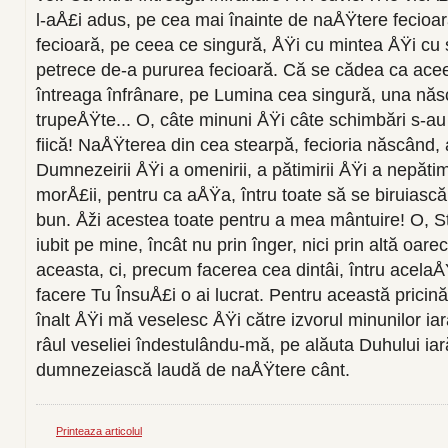
l-aÅ£i adus, pe cea mai înainte de naÅŸtere fecio
fecioară, pe ceea ce singură, ÅŸi cu min­tea ÅŸi cu s
petrece de-a pu­rurea fecioară. Că se cădea ca acee
întreaga înfrânare, pe Lumina cea singură, una născ
trupeÅŸte... O, câte minuni ÅŸi câte schimbări s-au 
fiică! NaÅŸterea din cea stearpă, fe­cioria născând
Dumnezeirii ÅŸi a omenirii, a pătimirii ÅŸi a nepătimi
morÅ£ii, pentru ca aÅŸa, întru toate să se biru­iasc
bun. Åži acestea toa­te pentru a mea mântuire! O, S
iubit pe mine, încât nu prin înger, nici prin altă oarec
aceasta, ci, precum facerea cea dintâi, întru acela
facere Tu ÎnsuÅ£i o ai lucrat. Pentru această prici
înalt ÅŸi mă veselesc ÅŸi către izvorul minunilor ia
râul veseliei îndestulându-mă, pe alăuta Duhului ia
dumnezeiască la­udă de naÅŸtere cânt.
Printeaza articolul