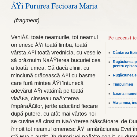
ÅŸi Pururea Fecioara Maria
(fragment)
Pe aceeasi t
VeniÅ£i toate neamurile, tot neamul
omenesc ÅŸi toată limba, toată
vârsta ÅŸi toată vrednicia, cu veselie
Cântarea Epi
să prăznuim NaÅŸterea bucuriei cea
Rugăciunea pr
pentru episco
a toată lumea. Că dacă elinii, cu
minciună drăcească ÅŸi cu basme
Rugăciunea e
care fură mintea ÅŸi întunecă
Timpul meu
adevărul ÅŸi vatămă pe toată
Icoana mame
viaÅ£a, cinsteau naÅŸterea
Viața mea, în
împăraÅ£i­lor, jertfe aducând fiecare
după putere, cu atât mai vârtos noi
se cuvine să cinstim NaÅŸterea Născătoarei de Du
înno­it tot neamul omenesc ÅŸi amărăciunea Evei în
Că Eva a auzit: „În du­reri vei naÅŸte copii", cu dum