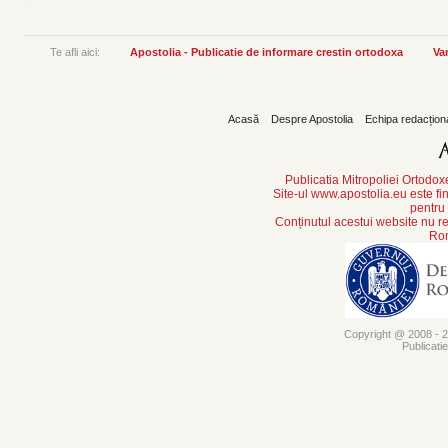
Te afli aici:
Apostolia - Publicatie de informare crestin ortodoxa
Var
Acasă
Despre Apostolia
Echipa redacțion
Publicatia Mitropoliei Ortodo
Site-ul www.apostolia.eu este
pentru
Conținutul acestui website nu re
Rom
Copyright @ 2008 - 20
Publicati