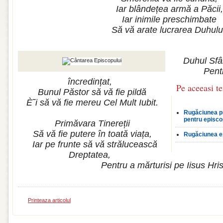
Iar blândețea armă a Păcii,
Iar inimile preschimbate
Să vă arate lucrarea Duhulu
Duhul Sfâ
Pentr
încredințat,
Pe aceeasi t
Bunul Păstor să vă fie pildă
È˜i să vă fie mereu Cel Mult Iubit.
Rugăciunea pr
pentru episco
Primăvara Tinereții
Să vă fie putere în toată viața,
Rugăciunea e
Iar pe frunte să vă strălucească
Dreptatea,
Pentru a mărturisi pe Iisus Hris
Printeaza articolul