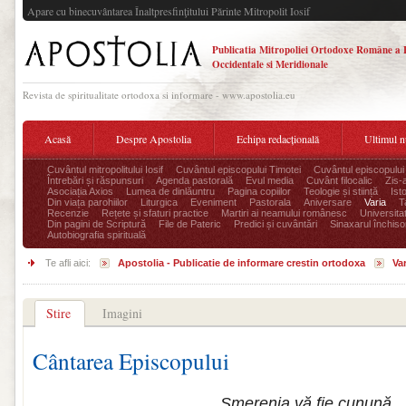
Apare cu binecuvântarea Înaltpresfinţitului Părinte Mitropolit Iosif
Publicatia Mitropoliei Ortodoxe Române a 
Occidentale si Meridionale
Revista de spiritualitate ortodoxa si informare - www.apostolia.eu
Acasă
Despre Apostolia
Echipa redacțională
Ultimul 
Cuvântul mitropolitului Iosif
Cuvântul episcopului Timotei
Cuvântul episcopului
Întrebări și răspunsuri
Agenda pastorală
Evul media
Cuvânt filocalic
Zis-
Asociația Axios
Lumea de dinlăuntru
Pagina copiilor
Teologie și stiință
Ist
Din viața parohiilor
Liturgica
Eveniment
Pastorala
Aniversare
Varia
T
Recenzie
Rețete și sfaturi practice
Martiri ai neamului românesc
Universita
Din pagini de Scriptură
File de Pateric
Predici și cuvântări
Sinaxarul închisor
Autobiografia spirituală
Te afli aici:
Apostolia - Publicatie de informare crestin ortodoxa
Var
Stire
Imagini
Cântarea Episcopului
Smerenia vă fie cunună,