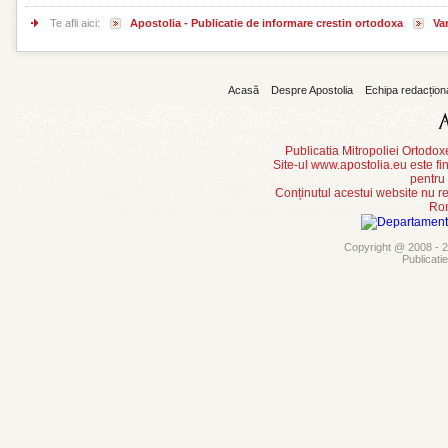
Te afli aici:
Apostolia - Publicatie de informare crestin ortodoxa
Var
Acasă
Despre Apostolia
Echipa redacțion
Publicatia Mitropoliei Ortodo
Site-ul www.apostolia.eu este
pentru
Conținutul acestui website nu re
Rom
Copyright @ 2008 - 20
Publicati