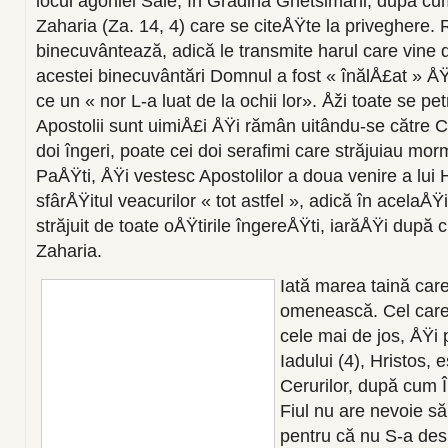
locul agoniei Sale, în Grădina Ghetsimani, după cu
Zaharia (Za. 14, 4) care se citeÅŸte la priveghere. R
binecuvântează, adică le transmite harul care vine de
acestei binecuvântări Domnul a fost « înălÅ£at » ÅŸi
ce un « nor L-a luat de la ochii lor». Åži toate se petr
Apostolii sunt uimiÅ£i ÅŸi rămân uitându-se către Ce
doi îngeri, poate cei doi serafimi care străjuiau mor
PaÅŸti, ÅŸi vestesc Apostolilor a doua venire a lui H
sfârÅŸitul veacurilor « tot astfel », adică în acelaÅŸ
străjuit de toate oÅŸtirile îngereÅŸti, iarăÅŸi după
Zaharia.
Iată marea taină ca
omenească. Cel care
cele mai de jos, ÅŸi 
Iadului (4), Hristos, e
Cerurilor, după cum 
Fiul nu are nevoie să
pentru că nu S-a desp