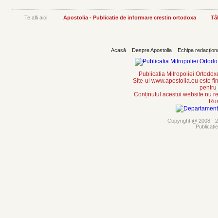
Te afli aici:
Apostolia - Publicatie de informare crestin ortodoxa
Tâ
Acasă
Despre Apostolia
Echipa redacțion
Publicatia Mitropoliei Ortodo
Site-ul www.apostolia.eu este
pentru
Conținutul acestui website nu re
Rom
Copyright @ 2008 - 20
Publicati