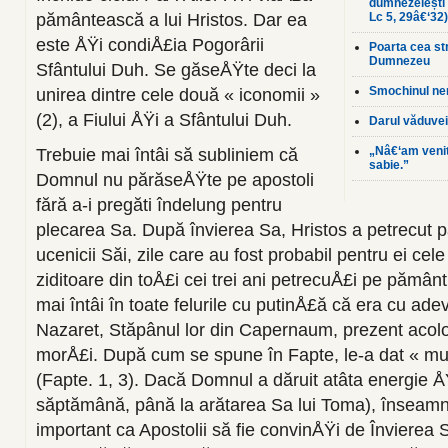
dumnezeiești 
pământească a lui Hristos. Dar ea
Lc 5, 29â€‘32)
este ÅŸi condiÅ£ia Pogorârii
Poarta cea st
Dumnezeu
Sfântului Duh. Se găseÅŸte deci la
Smochinul nero
unirea dintre cele două « iconomii »
(2), a Fiului ÅŸi a Sfântului Duh.
Darul văduve
„Nâ€‘am venit
Trebuie mai întâi să subliniem că
sabie.”
Domnul nu părăseÅŸte pe apostoli
fără a-i pregăti îndelung pentru
plecarea Sa. După învierea Sa, Hristos a petrecut p
ucenicii Săi, zile care au fost probabil pentru ei ce
ziditoare din toÅ£i cei trei ani petrecuÅ£i pe pămân
mai întâi în toate felurile cu putinÅ£ă că era cu ade
Nazaret, Stăpânul lor din Capernaum, prezent acolo î
morÅ£i. După cum se spune în Fapte, le-a dat « m
(Fapte. 1, 3). Dacă Domnul a dăruit atâta energie Å
săptămână, până la arătarea Sa lui Toma), înseamn
important ca Apostolii să fie convinÅŸi de Învierea Sa,