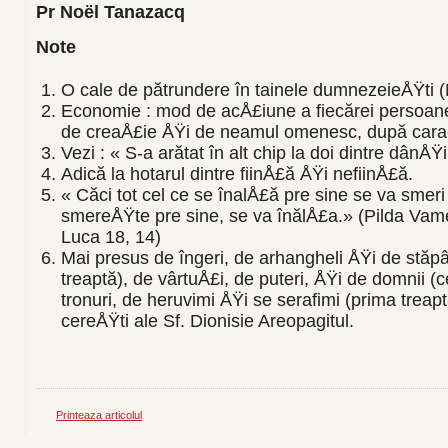
Pr Noël Tanazacq
Note
O cale de pătrundere în tainele dumnezeieÅŸti (N
Economie : mod de acÅ£iune a fiecărei persoa
de creaÅ£ie ÅŸi de neamul omenesc, după caract
Vezi : « S-a arătat în alt chip la doi dintre dânÅ
Adică la hotarul dintre fiinÅ£ă ÅŸi nefiinÅ£ă.
« Căci tot cel ce se înalÅ£ă pre sine se va smeri 
smereÅŸte pre sine, se va înălÅ£a.» (Pilda Vame
Luca 18, 14)
Mai presus de îngeri, de arhangheli ÅŸi de stăpâ
treaptă), de vârtuÅ£i, de puteri, ÅŸi de domnii (
tronuri, de heruvimi ÅŸi se serafimi (prima treap
cereÅŸti ale Sf. Dionisie Areopagitul.
Printeaza articolul