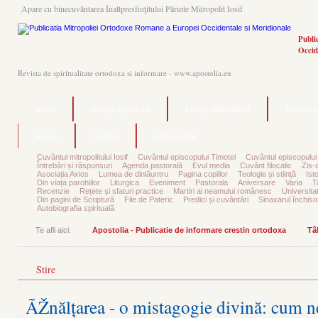
Apare cu binecuvântarea Înaltpresfinţitului Părinte Mitropolit Iosif
Publi
Occid
Revista de spiritualitate ortodoxa si informare - www.apostolia.eu
Acasă
Despre Apostolia
Echipa redacțională
Ultimul 
Autori
Contact
Abonamente
Cuvântul mitropolitului Iosif
Cuvântul episcopului Timotei
Cuvântul episcopului
Întrebări și răspunsuri
Agenda pastorală
Evul media
Cuvânt filocalic
Zis-
Asociația Axios
Lumea de dinlăuntru
Pagina copiilor
Teologie și stiință
Ist
Din viața parohiilor
Liturgica
Eveniment
Pastorala
Aniversare
Varia
T
Recenzie
Rețete și sfaturi practice
Martiri ai neamului românesc
Universita
Din pagini de Scriptură
File de Pateric
Predici și cuvântări
Sinaxarul închisor
Autobiografia spirituală
Te afli aici:
Apostolia - Publicatie de informare crestin ortodoxa
Tâ
Stire
ÃŽnălțarea - o mistagogie divină: cum n