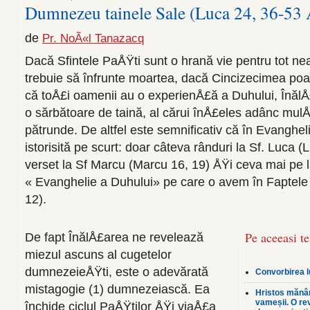
Dumnezeu tainele Sale (Luca 24, 36-53 
de
Pr. NoÃ«l Tanazacq
Dacă Sfintele PaÅŸti sunt o hrană vie pentru tot 
trebuie să înfrunte moartea, dacă Cincizecimea poa
că toÅ£i oamenii au o experienÅ£ă a Duhului, Înăl
o sărbătoare de taină, al cărui înÅ£eles adânc mulÅ£
pătrunde. De altfel este semnificativ că în Evangheli
istorisită pe scurt: doar câteva rânduri la Sf. Luca 
verset la Sf Marcu (Marcu 16, 19) ÅŸi ceva mai pe l
« Evanghelie a Duhului» pe care o avem în Faptele A
12).
Pe aceeasi t
De fapt ÎnălÅ£area ne revelează
miezul ascuns al cugetelor
dumnezeieÅŸti, este o adevărată
Convorbirea l
mistagogie (1) dumnezeiască. Ea
Hristos mănân
vameșii. O rev
închide ciclul PaÅŸtilor ÅŸi viaÅ£a