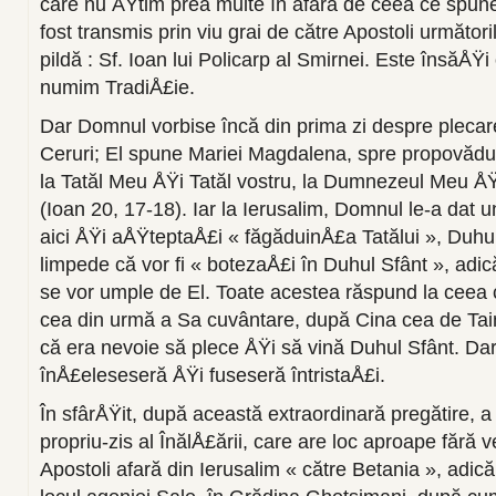
care nu ÅŸtim prea multe în afară de ceea ce spune
fost transmis prin viu grai de către Apostoli următoril
pildă : Sf. Ioan lui Policarp al Smirnei. Este însăÅŸ
numim TradiÅ£ie.
Dar Domnul vorbise încă din prima zi despre plecare
Ceruri; El spune Mariei Magdalena, spre propovăduir
la Tatăl Meu ÅŸi Tatăl vostru, la Dumnezeul Meu Å
(Ioan 20, 17-18). Iar la Ierusalim, Domnul le-a dat 
aici ÅŸi aÅŸteptaÅ£i « făgăduinÅ£a Tatălui », Duhu
limpede că vor fi « botezaÅ£i în Duhul Sfânt », adic
se vor umple de El. Toate acestea răspund la ceea
cea din urmă a Sa cuvântare, după Cina cea de Tain
că era nevoie să plece ÅŸi să vină Duhul Sfânt. Dar
înÅ£eleseseră ÅŸi fuseseră întristaÅ£i.
În sfârÅŸit, după această extraordinară pregătire, 
propriu-zis al ÎnălÅ£ării, care are loc aproape fără
Apostoli afară din Ierusalim « către Betania », adică