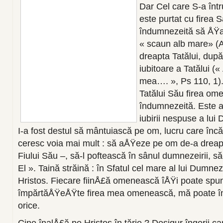
Dar Cel care S-a înt
este purtat cu firea
îndumnezeită să ÅŸad
« scaun alb mare» (A
dreapta Tatălui, dup
iubitoare a Tatălui (
mea…. », Ps 110, 1).
Tatălui Său firea om
îndumnezeită. Este a
iubirii nespuse a lu
I-a fost destul să mântuiască pe om, lucru care încă a
ceresc voia mai mult : să aÅŸeze pe om de-a dreap
Fiului Său –, să-l poftească în sânul dumnezeirii, să
El ». Taină străină : în Sfatul cel mare al lui Dumne
Hristos. Fiecare fiinÅ£ă omenească îÅŸi poate spun
împărtăÅŸeÅŸte firea mea omenească, mă poate în
orice.