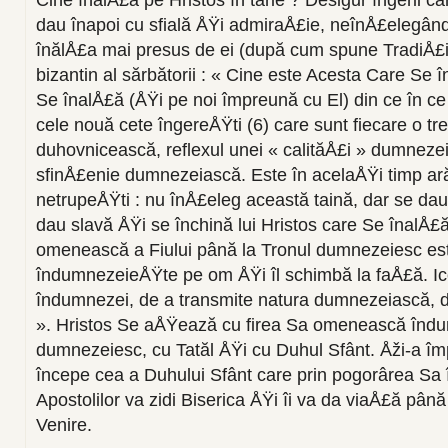
Cine înalÅ£ă pe Hristos în tărie ? Desigur îngerii 
dau înapoi cu sfială ÅŸi admiraÅ£ie, neînÅ£elegâ
înălÅ£a mai presus de ei (după cum spune TradiÅ£i
bizantin al sărbătorii : « Cine este Acesta Care Se 
Se înalÅ£ă (ÅŸi pe noi împreună cu El) din ce în ce
cele nouă cete îngereÅŸti (6) care sunt fiecare o tr
duhovnicească, reflexul unei « calităÅ£i » dumnezei
sfinÅ£enie dumnezeiască. Este în acelaÅŸi timp ară
netrupeÅŸti : nu înÅ£eleg această taină, dar se dau 
dau slavă ÅŸi se închină lui Hristos care Se înalÅ£ă
omenească a Fiului până la Tronul dumnezeiesc est
îndumnezeieÅŸte pe om ÅŸi îl schimbă la faÅ£ă. Ic
îndumnezei, de a transmite natura dumnezeiască,
». Hristos Se aÅŸează cu firea Sa omenească îndu
dumnezeiesc, cu Tatăl ÅŸi cu Duhul Sfânt. Åži-a îm
începe cea a Duhului Sfânt care prin pogorârea Sa
Apostolilor va zidi Biserica ÅŸi îi va da viaÅ£ă pân
Venire.