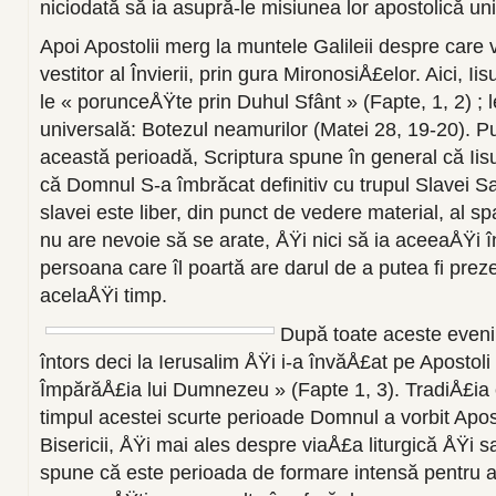
niciodată să ia asupră-le misiunea lor apostolică un
Apoi Apostolii merg la muntele Galileii despre care
vestitor al Învierii, prin gura MironosiÅ£elor. Aici, Ii
le « porunceÅŸte prin Duhul Sfânt » (Fapte, 1, 2) ; 
universală: Botezul neamurilor (Matei 28, 19-20). P
această perioadă, Scriptura spune în general că Iis
că Domnul S-a îmbrăcat definitiv cu trupul Slavei Sal
slavei este liber, din punct de vedere material, al sp
nu are nevoie să se arate, ÅŸi nici să ia aceeaÅŸi î
persoana care îl poartă are darul de a putea fi preze
acelaÅŸi timp.
După toate aceste even
întors deci la Ierusalim ÅŸi i-a învăÅ£at pe Apostol
ÎmpărăÅ£ia lui Dumnezeu » (Fapte 1, 3). TradiÅ£ia
timpul acestei scurte perioade Domnul a vorbit Apost
Bisericii, ÅŸi mai ales despre viaÅ£a liturgică ÅŸi
spune că este perioada de formare intensă pentru ap