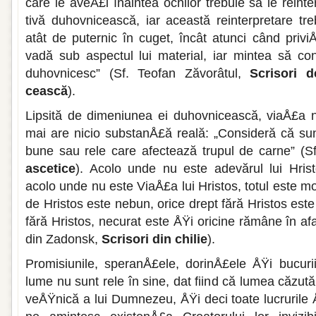
care le aveÅ£i înaintea ochilor trebuie să le reinte
tivă duhovnicească, iar această reinterpretare tr
atât de pu­ternic în cuget, încât atunci când priviÅ
vadă sub aspectul lui material, iar mintea să co
duhovnicesc” (Sf. Teofan Zăvorâ­tul,
Scrisori 
cească
).
Lipsită de dimeniunea ei duhovniceas­că, viaÅ£a
mai are nicio substanÅ£ă reală: „Consideră că sun
bune sau rele care afec­tează trupul de carne” (Sf
ascetice
). Acolo unde nu este adevărul lui Hrist
acolo unde nu este ViaÅ£a lui Hristos, totul este mor
de Hristos este nebun, orice drept fără Hristos este
fără Hristos, ne­curat este ÅŸi oricine rămâne în af
din Zadonsk,
Scrisori din chilie
).
Promisiunile, speranÅ£ele, dorinÅ£ele ÅŸi bucuri
lume nu sunt rele în sine, dat fiind că lumea căzut
veÅŸnică a lui Dumnezeu, ÅŸi deci toate lucrurile ÅŸi