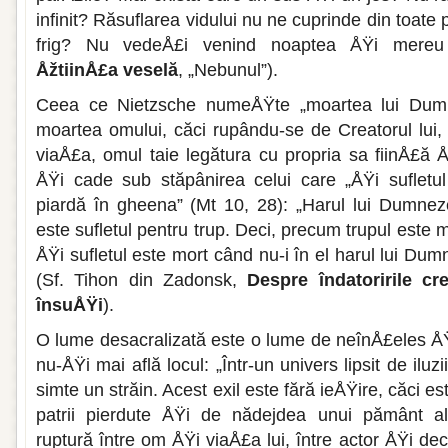
infinit? Ră­suflarea vidului nu ne cuprinde din toat
frig? Nu vedeÅ£i ve­nind noaptea ÅŸi mereu 
ÅžtiinÅ£a veselă
, „Nebunul”).
Ceea ce Nietzsche numeÅŸte „moartea lui Dumne
moartea omului, căci rupându-se de Creatorul lui, 
viaÅ£a, omul taie legă­tura cu propria sa fiinÅ£ă 
ÅŸi cade sub stăpânirea celui care „ÅŸi sufletul
piardă în ghe­ena” (Mt 10, 28): „Harul lui Dumnez
este sufletul pentru trup. Deci, precum trupul este mo
ÅŸi sufletul este mort când nu-i în el harul lui Dum
(Sf. Tihon din Zadonsk,
Despre îndatoririle cr
însuÅŸi
).
O lume desacralizată este o lume de neînÅ£eles ÅŸ
nu-ÅŸi mai află locul: „Într-un univers lipsit de ilu
sim­te un străin. Acest exil este fără ieÅŸire, căci est
patrii pierdute ÅŸi de nădejdea unui pământ al
ruptură între om ÅŸi viaÅ£a lui, între actor ÅŸi dec