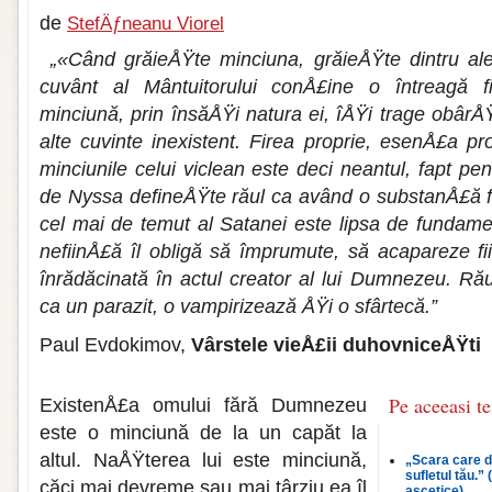
de
StefÄƒneanu Viorel
„«Când grăieÅŸte minciuna, grăieÅŸte dintru ale
cuvânt al Mântuitorului conÅ£ine o întreagă fi
minciună, prin însăÅŸi natura ei, îÅŸi trage obârÅŸi
alte cuvinte inexistent. Firea proprie, esenÅ£a p
minciunile celui viclean este deci neantul, fapt pen
de Nyssa defineÅŸte răul ca având o substanÅ£ă fan
cel mai de temut al Satanei este lipsa de fundamen
nefiinÅ£ă îl obligă să împrumute, să acapareze f
înrădăcinată în actul creator al lui Dumnezeu. Rău
ca un parazit, o vampirizează ÅŸi o sfârtecă.”
Paul Evdokimov,
Vârstele vieÅ£ii duhovniceÅŸti
Pe aceeasi t
ExistenÅ£a omului fără Dumnezeu
este o minciună de la un capăt la
altul. NaÅŸterea lui este minciună,
„Scara care du
sufletul tău.” 
căci mai devreme sau mai târziu ea îl
ascetice)