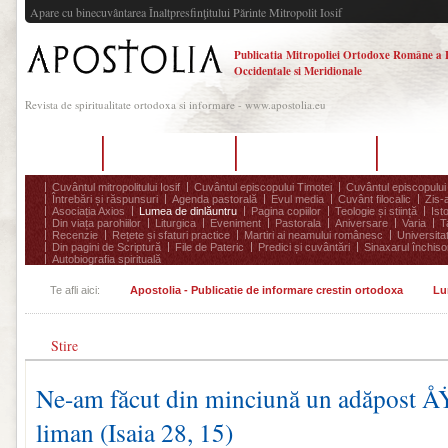
Apare cu binecuvântarea Înaltpresfinţitului Părinte Mitropolit Iosif
Publicatia Mitropoliei Ortodoxe Române a 
Occidentale si Meridionale
Revista de spiritualitate ortodoxa si informare - www.apostolia.eu
Acasă
Despre Apostolia
Echipa redacțională
Ultimul 
Cuvântul mitropolitului Iosif
Cuvântul episcopului Timotei
Cuvântul episcopului
Întrebări și răspunsuri
Agenda pastorală
Evul media
Cuvânt filocalic
Zis-
Asociația Axios
Lumea de dinlăuntru
Pagina copiilor
Teologie și stiință
Ist
Din viața parohiilor
Liturgica
Eveniment
Pastorala
Aniversare
Varia
T
Recenzie
Rețete și sfaturi practice
Martiri ai neamului românesc
Universita
Din pagini de Scriptură
File de Pateric
Predici și cuvântări
Sinaxarul închisor
Autobiografia spirituală
Te afli aici:
Apostolia - Publicatie de informare crestin ortodoxa
Lu
Stire
Ne-am făcut din minciună un adăpost ÅŸ
liman (Isaia 28, 15)