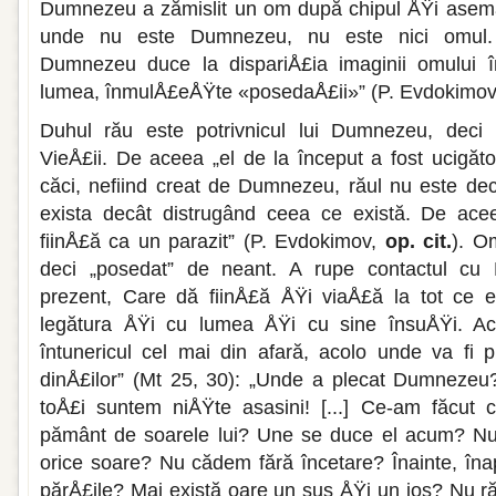
Dumne­zeu a zămislit un om după chipul ÅŸi ase­m
unde nu este Dumnezeu, nu este nici omul. P
Dumnezeu duce la dispariÅ£ia imaginii omului 
lumea, înmulÅ£eÅŸte «posedaÅ£ii»” (P. Ev­dokimo
Duhul rău este potrivnicul lui Dum­nezeu, deci p
VieÅ£ii. De aceea „el de la început a fost ucigăto
căci, nefiind creat de Dumnezeu, răul nu este de
exista decât distrugând ceea ce există. De ace
fiinÅ£ă ca un parazit” (P. Evdokimov,
op. cit.
). O
deci „posedat” de neant. A rupe contactul cu 
prezent, Care dă fiinÅ£ă ÅŸi viaÅ£ă la tot ce 
legătura ÅŸi cu lumea ÅŸi cu sine însuÅŸi. Ac
întunericul cel mai din afară, acolo unde va fi 
dinÅ£ilor” (Mt 25, 30): „Unde a plecat Dum­nezeu? 
toÅ£i sun­tem niÅŸte asasini! [...] Ce-am făcut
pământ de soarele lui? Une se duce el acum? Nu
orice soare? Nu cădem fără înce­tare? Înainte, înapo
părÅ£ile? Mai există oare un sus ÅŸi un jos? Nu ră