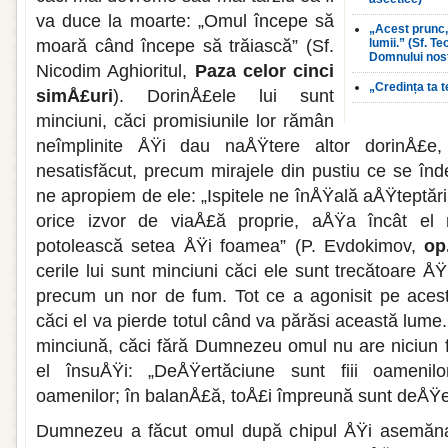
va duce la moarte: „Omul începe să
„Acest prunc,
moa­ră când începe să trăiască” (Sf.
lumii.” (Sf. T
Domnului nost
Nicodim Aghioritul,
Paza celor cinci
„Credința ta t
simÅ£uri
). DorinÅ£ele lui sunt
minciuni, căci promisiu­nile lor rămân
neîmplinite ÅŸi dau naÅŸtere al­tor dorinÅ£e
nesatisfăcut, pre­cum mirajele din pustiu ce se î
ne apropiem de ele: „Ispitele ne înÅŸală aÅŸteptările
orice izvor de viaÅ£ă proprie, aÅŸa încât el 
potolească setea ÅŸi foa­mea” (P. Evdokimov,
op.
cerile lui sunt minciuni căci ele sunt trecă­toare Å
precum un nor de fum. Tot ce a agonisit pe acest
căci el va pierde totul când va părăsi această lume.
minciună, căci fără Dumnezeu omul nu are niciun 
el însuÅŸi: „DeÅŸertăciune sunt fiii oamenilor
oamenilor; în balanÅ£ă, toÅ£i împreu­nă sunt deÅŸer
Dumnezeu a făcut omul după chipul ÅŸi asemănar