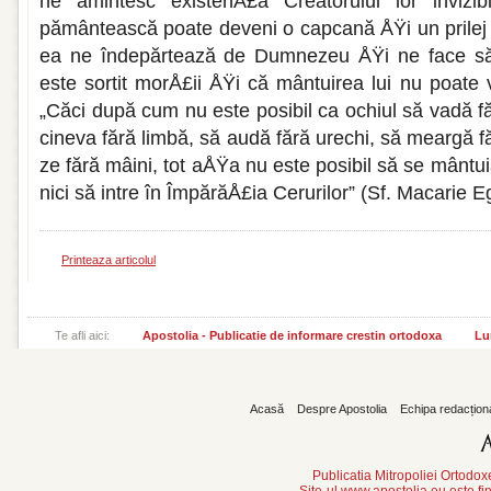
ne amintesc existenÅ£a Creatorului lor invizib
pământească poate deveni o capcană ÅŸi un prilej
ea ne îndepărtează de Dumnezeu ÅŸi ne face să
este sortit morÅ£ii ÅŸi că mântuirea lui nu poate 
„Căci după cum nu este posi­bil ca ochiul să vadă f
cineva fără limbă, să audă fără urechi, să meargă fă
ze fără mâini, tot aÅŸa nu este posibil să se mântui
nici să in­tre în ÎmpărăÅ£ia Cerurilor” (Sf. Macarie 
Printeaza articolul
Te afli aici:
Apostolia - Publicatie de informare crestin ortodoxa
Lu
Acasă
Despre Apostolia
Echipa redacțion
Publicatia Mitropoliei Ortodo
Site-ul www.apostolia.eu este