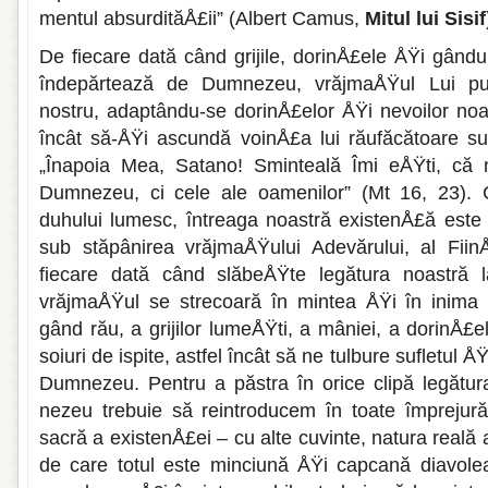
mentul absurdităÅ£ii” (Albert Camus,
Mitul lui Sisif
De fiecare dată când grijile, dorinÅ£ele ÅŸi gându
îndepărtează de Dumnezeu, vrăjmaÅŸul Lui pu
nostru, adaptându-se dorinÅ£elor ÅŸi nevoilor noa
încât să-ÅŸi ascundă voinÅ£a lui răufă­cătoare
„Înapoia Mea, Satano! Sminteală Îmi eÅŸti, că 
Dumnezeu, ci cele ale oa­menilor” (Mt 16, 23).
duhului lumesc, întreaga noastră existenÅ£ă este
sub stăpânirea vrăjmaÅŸului Adevărului, al Fiin
fiecare dată când slăbeÅŸte legătura noastră l
vrăjmaÅŸul se strecoară în mintea ÅŸi în inima
gând rău, a grijilor lumeÅŸti, a mâniei, a dorinÅ£e
soiuri de ispite, ast­fel încât să ne tulbure sufletul
Dumnezeu. Pentru a păstra în orice clipă legătur
nezeu trebuie să reintroducem în toate îm­prejură
sacră a existenÅ£ei – cu alte cuvinte, natura reală 
de care totul este minciună ÅŸi capcană diavolea