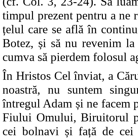
(cf. Col. 3, 23-24). Să luă
timpul prezent pentru a ne re
țelul care se află în contin
Botez, și să nu revenim la 
cumva să pierdem folosul ag
În Hristos Cel înviat, a Că
noastră, nu suntem singu
întregul Adam și ne facem p
Fiului Omului, Biruitorul pă
cei bolnavi și față de cei 