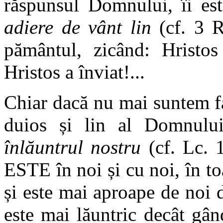
răspunsul Domnului, îi es
adiere de vânt lin
(cf. 3 R
pământul, zicând: Hristos 
Hristos a înviat!...
Chiar dacă nu mai suntem fa
duios și lin al Domnului
înlăuntrul nostru
(cf. Lc. 1
ESTE în noi și cu noi, în toa
și este mai aproape de noi d
este mai lăuntric decât gân