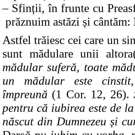
– Sfinții, în frunte cu Pre
prăznuim astăzi și cântăm:
Astfel trăiesc cei care un si
sunt mădulare unii altor
mădular suferă, toate mădu
un mădular este cinstit
împreună
(1 Cor. 12, 26).
pentru că iubirea este de l
născut din Dumnezeu și c
Dar
să nu iubim cu vorba, n