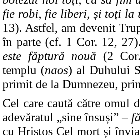
fie robi, fie liberi, și toț
13). Astfel, am devenit Trup
în parte (cf. 1 Cor. 12, 27)
este făptură nouă
(2 Cor.
templu (
naos
) al Duhului S
primit de la Dumnezeu, prin 
Cel care caută către omul d
adevăratul „sine însuși” –
f
cu Hristos Cel mort și înviat