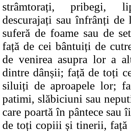
strâmtorați, pribegi, lip
descurajați sau înfrânți de 
suferă de foame sau de set
față de cei bântuiți de cut
de venirea asupra lor a al
dintre dânșii; față de toți ce
siluiți de aproapele lor; f
patimi, slăbiciuni sau neputi
care poartă în pântece sau î
de toți copiii și tinerii, față