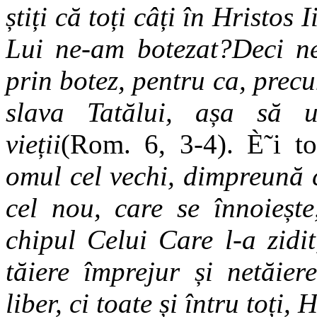
știți că toți câți în Hristos
Lui ne-am botezat?
Deci n
prin botez, pentru ca, precu
slava Tatălui, așa să 
vieții
(Rom. 6, 3-4). È˜i to
omul cel vechi, dimpreună c
cel nou, care se înnoiește
chipul Celui Care l-a zidit
tăiere împrejur și netăier
liber, ci toate și întru toți, 