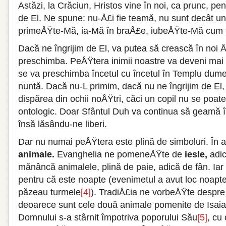
Astăzi, la Crăciun, Hristos vine în noi, ca prunc, pen
de El. Ne spune: nu-Å£i fie teamă, nu sunt decât un 
primeÅŸte-Mă, ia-Mă în braÅ£e, iubeÅŸte-Mă cum t
Dacă ne îngrijim de El, va putea să crească în noi 
preschimba. PeÅŸtera inimii noastre va deveni mai
se va preschimba încetul cu încetul în Templu dum
nuntă. Dacă nu-L primim, dacă nu ne îngrijim de El,
dispărea din ochii noÅŸtri, căci un copil nu se poat
ontologic. Doar Sfântul Duh va continua să geamă
însă lăsându-ne liberi.
Dar nu numai peÅŸtera este plină de simboluri. În 
animale.
Evanghelia ne pomeneÅŸte de
iesle,
adic
mănâncă animalele, plină de paie, adică de fân. Iar
pentru că este noapte (evenimetul a avut loc noaptea
păzeau turmele
[4]
). TradiÅ£ia ne vorbeÅŸte despr
deoarece sunt cele două animale pomenite de Isaia
Domnului s-a stârnit împotriva poporului Său
[5]
, cu