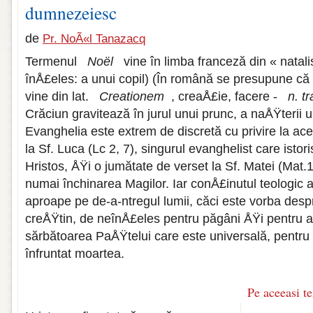
dumnezeiesc
de
Pr. NoÃ«l Tanazacq
Termenul
Noël
vine în limba franceză din « natal
înÅ£eles: a unui copil) (În română se presupune că
vine din lat.
Creationem
, creaÅ£ie, facere -
n. tr
Crăciun gravitează în jurul unui prunc, a naÅŸterii 
Evanghelia este extrem de discretă cu privire la ac
la Sf. Luca (Lc 2, 7), singurul evanghelist care isto
Hristos, ÅŸi o jumătate de verset la Sf. Matei (Mat.
numai închinarea Magilor. Iar conÅ£inutul teologic a
aproape pe de-a-ntregul lumii, căci este vorba des
creÅŸtin, de neînÅ£eles pentru păgâni ÅŸi pentru a
sărbătoarea PaÅŸtelui care este universală, pentru
înfruntat moartea.
Pe aceeasi t