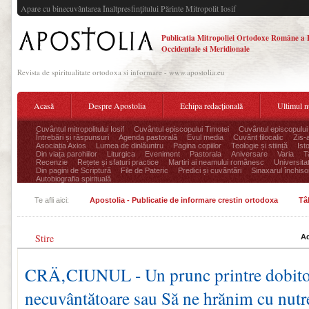
Apare cu binecuvântarea Înaltpresfinţitului Părinte Mitropolit Iosif
Publicatia Mitropoliei Ortodoxe Române a 
Occidentale si Meridionale
Revista de spiritualitate ortodoxa si informare - www.apostolia.eu
Acasă
Despre Apostolia
Echipa redacțională
Ultimul 
Cuvântul mitropolitului Iosif
Cuvântul episcopului Timotei
Cuvântul episcopului
Întrebări și răspunsuri
Agenda pastorală
Evul media
Cuvânt filocalic
Zis-
Asociația Axios
Lumea de dinlăuntru
Pagina copiilor
Teologie și stiință
Ist
Din viața parohiilor
Liturgica
Eveniment
Pastorala
Aniversare
Varia
T
Recenzie
Rețete și sfaturi practice
Martiri ai neamului românesc
Universita
Din pagini de Scriptură
File de Pateric
Predici și cuvântări
Sinaxarul închisor
Autobiografia spirituală
Te afli aici:
Apostolia - Publicatie de informare crestin ortodoxa
Tâ
Stire
Ad
CRÄ‚CIUNUL - Un prunc printre dobito
necuvântătoare sau Să ne hrănim cu nut