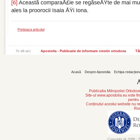
[6]
Această comparaÅ£ie se regăseÅŸte de mai multe
ales la proorocii Isaia ÅŸi Iona.
Printeaza articolul
Te afli aici:
Apostolia - Publicatie de informare crestin ortodoxa
Tâ
Acasă
Despre Apostolia
Echipa redacțion
Publicatia Mitropoliei Ortodo
Site-ul www.apostolia.eu este
pentru
Conținutul acestui website nu re
Rom
Copyright @ 2008 - 20