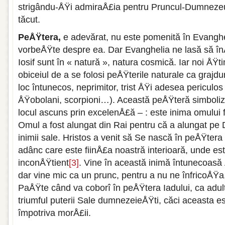
strigându-ÅŸi admiraÅ£ia pentru Pruncul-Dumnezeu
tăcut.
PeÅŸtera,
e adevărat, nu este pomenită în Evanghe
vorbeÅŸte despre ea. Dar Evanghelia ne lasă să î
Iosif sunt în « natură », natura cosmică. Iar noi ÅŸt
obiceiul de a se folosi peÅŸterile naturale ca grajd
loc întunecos, neprimitor, trist ÅŸi adesea periculos
ÅŸobolani, scorpioni…). Această peÅŸteră simboli
locul ascuns prin excelenÅ£ă – : este inima omulu
Omul a fost alungat din Rai pentru că a alungat pe
inimii sale. Hristos a venit să Se nască în peÅŸtera 
adânc care este fiinÅ£a noastră interioară, unde es
inconÅŸtient
[3]
. Vine în această inimă întunecoas
dar vine mic ca un prunc, pentru a nu ne înfricoÅŸa
PaÅŸte când va coborî în peÅŸtera Iadului, ca adul
triumful puterii Sale dumnezeieÅŸti, căci aceasta est
împotriva morÅ£ii.