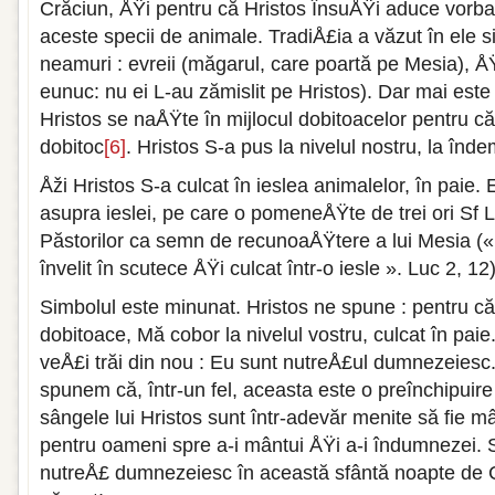
Crăciun, ÅŸi pentru că Hristos ÎnsuÅŸi aduce vorba
aceste specii de animale. TradiÅ£ia a văzut în ele 
neamuri : evreii (măgarul, care poartă pe Mesia), Å
eunuc: nu ei L-au zămislit pe Hristos). Dar mai este
Hristos se naÅŸte în mijlocul dobitoacelor pentru c
dobitoc
[6]
. Hristos S-a pus la nivelul nostru, la înd
Åži Hristos S-a culcat în ieslea animalelor, în paie.
asupra ieslei, pe care o pomeneÅŸte de trei ori Sf 
Păstorilor ca semn de recunoaÅŸtere a lui Mesia («
învelit în scutece ÅŸi culcat într-o iesle ». Luc 2, 12)
Simbolul este minunat. Hristos ne spune : pentru că
dobitoace, Mă cobor la nivelul vostru, culcat în pa
veÅ£i trăi din nou : Eu sunt nutreÅ£ul dumnezeiesc
spunem că, într-un fel, aceasta este o preînchipuire
sângele lui Hristos sunt într-adevăr menite să fie 
pentru oameni spre a-i mântui ÅŸi a-i îndumnezei. 
nutreÅ£ dumnezeiesc în această sfântă noapte de C