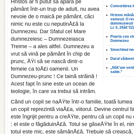
Hristos ar fi putut să apară pe
Convorbirea l
pământ într-un trup de adult, nu avea
Hristos mănân
nevoie de o maică pe pământ, căci
vameșii. O rev
nimic nu este cu neputinÅ£ă la
dumnezeiești 
Lc 5, 29â€‘32)
Dumnezeu. Dar Sfatul cel Mare
Poarta cea st
dumnezeiesc – Dumnezeiasca
Dumnezeu
Treime – a ales altfel. Dumnezeu a
Smochinul nero
vrut să vină pe pământ în chip de
Darul văduve
prunc, ÅŸi să se nască dintr-o
„Nâ€‘am venit
femeie ca toÅ£i oamenii. Un
sabie.”
Dumnezeu-prunc ! Ce taină străină !
Acest fapt în sine este un ocean de
teologie, în care va trebui să intrăm.
Când un copil se naÅŸte într-o familie, toată lume
un copil reprezintă viaÅ£a, viitorul. Devine centrul fa
este îngrijit pentru a creÅŸte, pentru că un copil n
: el este o făgăduinÅ£ă. Totul se găseÅŸte în el, ni
totul este mic, este sămânÅ£ă. Trebuie să crească, 