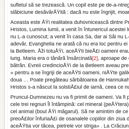
sufletul să se trezească. Un copil este pe de-a-ntr
slăbiciune desăvârÅŸită : dacă nu este îngrijit, moa
Aceasta este ÅŸi realitatea duhovnicească dintre Pr
Hristos, Lumina lumii, a venit în întunericul acestei
nu L-a cunoscut; a venit în casa Sa, dar ai Săi nu L-
adevăr, Evanghelia ne arată că nu era loc pentru e
la Betleem. Åži totuÅŸi, aceÅŸti bieÅ£i oameni era
lung. Maria era o tânără însărcinată
[2]
, aproape de c
bătrân. Evreii credincioÅŸi de la Betleem aveau prea
» pentru a se îngriji de aceÅŸti oameni, niÅŸte gali
doua … Poate pregăteau sărbătoarea de Hannukah
Hristos s-a născut la solstiÅ£iul de iarnă, ceea ce 
Pruncul-Dumnezeu nu va fi primit de oameni. Va fi pr
cele trei regnuri Îl întâmpină: cel mineral (peÅŸtera)
cel animal (boul ÅŸi măgarul). Să ne amintim de ce
preoÅ£ilor înfuriaÅ£i de osanalele copiilor din ziua d
aceÅŸtia vor tăcea, pietrele vor striga» . La Crăciu