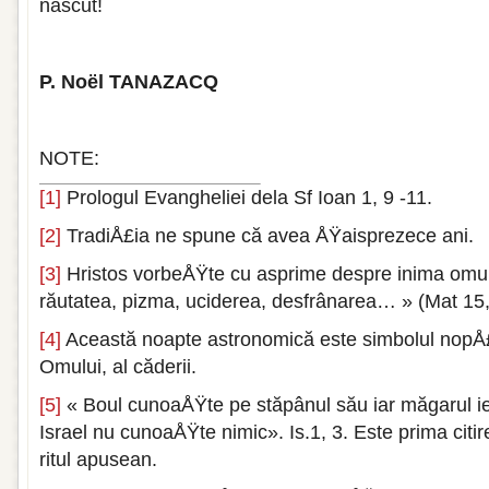
născut!
P. Noël TANAZACQ
NOTE:
[1]
Prologul Evangheliei dela Sf Ioan 1, 9 -11.
[2]
TradiÅ£ia ne spune că avea ÅŸaisprezece ani.
[3]
Hristos vorbeÅŸte cu asprime despre inima omulu
răutatea, pizma, uciderea, desfrânarea… » (Mat 15,
[4]
Această noapte astronomică este simbolul nopÅ£
Omului, al căderii.
[5]
« Boul cunoaÅŸte pe stăpânul său iar măgarul ie
Israel nu cunoaÅŸte nimic». Is.1, 3. Este prima citir
ritul apusean.