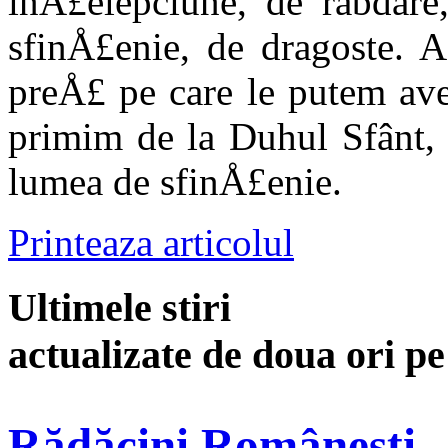
înÅ£elepciune, de răbdare
sfinÅ£enie, de dragoste. A
preÅ£ pe care le putem ave
primim de la Duhul Sfânt, 
lumea de sfinÅ£enie.
Printeaza articolul
Ultimele stiri
actualizate de doua ori p
Rădăcini Românești -