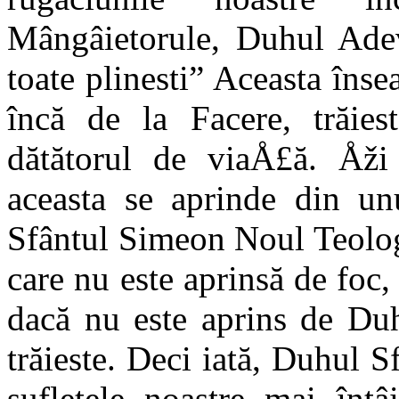
Mângâietorule, Duhul Adevă
toate plinesti” Aceasta înse
încă de la Facere, trăie
dătătorul de viaÅ£ă. Åž
aceasta se aprinde din unu
Sfântul Simeon Noul Teolog
care nu este aprinsă de foc,
dacă nu este aprins de Du
trăieste. Deci iată, Duhul S
sufletele noastre mai întâ