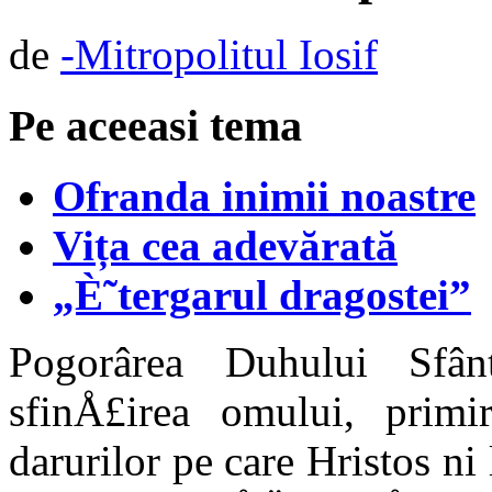
de
-Mitropolitul Iosif
Pe aceeasi tema
Ofranda inimii noastre
Vița cea adevărată
„È˜tergarul dragostei”
Pogorârea Duhului Sfân
sfinÅ£irea omului, primir
darurilor pe care Hristos ni