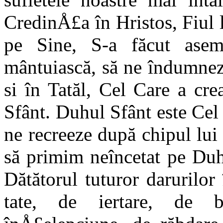
CredinÅ£a în Hristos, Fiul
pe Sine, S-a făcut ase
mântuiască, să ne îndumnez
si în Tatăl, Cel Care a cr
Sfânt. Duhul Sfânt este Cel
ne recreeze după chipul lui
să primim neîncetat pe Duhu
Dătătorul tuturor da­rurilor
tate, de iertare, de 