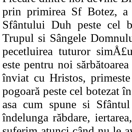
prin primirea Sf Botez, a
Sfântului Duh peste cel b
Trupul si Sângele Domnului
pecetluirea tuturor simÅ£u
este pentru noi săr­bătoarea 
înviat cu Hristos, primest
pogoară peste cel botezat în
asa cum spune si Sfântul 
îndelunga răbda­re, iertarea
suferim atunci când nu le a