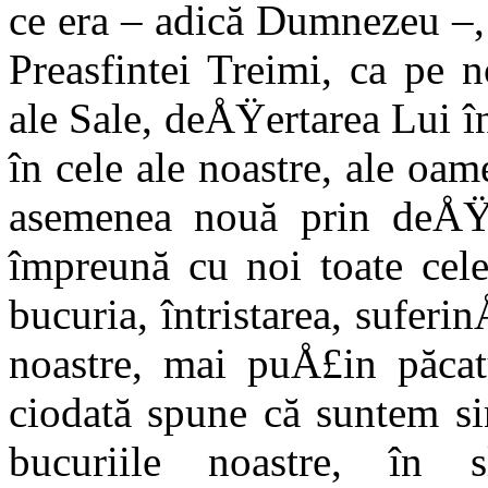
ce era – adică Dumnezeu –, 
Preasfintei Treimi, ca pe 
ale Sale, deÅŸertarea Lui
în cele ale noastre, ale oa
asemenea nouă prin deÅŸe
împreună cu noi toate cele
bucuria, întristarea, suferin
noastre, mai puÅ£in păca
ciodată spune că suntem sin
bucuriile noastre, în sl