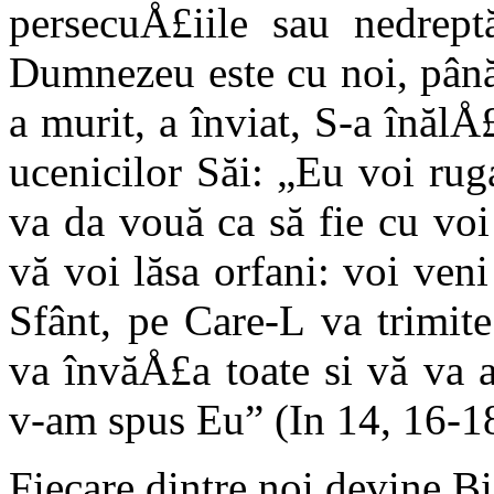
persecuÅ£iile sau nedrept
Dumnezeu este cu noi, până
a murit, a înviat, S-a înălÅ
uceni­cilor Săi: „Eu voi ru
va da vouă ca să fie cu vo
vă voi lăsa orfani: voi veni
Sfânt, pe Care-L va trimit
va învăÅ£a toate si vă va 
v-am spus Eu” (In 14, 16-18
Fiecare dintre noi devine B