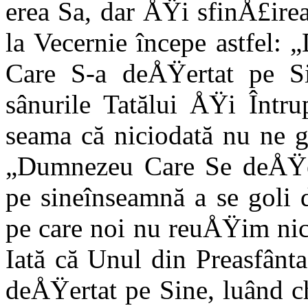
erea Sa, dar ÅŸi sfinÅ£irea
la Vecernie începe astfel: 
Care S-a deÅŸertat pe Sin
sânurile Tatălui ÅŸi Într
seama că nicioda­tă nu ne 
„Dumnezeu Care Se deÅŸer
pe sineînseamnă a se goli 
pe care noi nu reuÅŸim nici
Iată că Unul din Preasfânt
deÅŸertat pe Sine, luând c