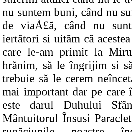
nu suntem buni, când nu su
de viaÅ£ă, când nu sunt
iertători si uităm că aceste
care le-am primit la Miru
hrănim, să le îngrijim si s
trebu­ie să le cerem neînc
mai important dar pe care 
este darul Duhului Sfân
Mântuitorul Însusi Paracle
rugăciu­nile noastre 